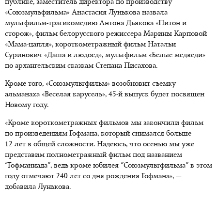
публике, заместитель директора по производству
«Союзмульфильма» Анастасия Лунькова назвала
мультфильм-трагикомедию Антона Дьякова «Питон и
сторож», фильм белорусского режиссера Марины Карповой
«Мама-цапля», короткометражный фильм Натальи
Суринович «Даша и людоед», мультфильм «Белые медведи»
по архангельским сказкам Степана Писахова.
Кроме того, «Союзмультфильм» возобновит съемку
альманаха «Веселая карусель», 45-й выпуск будет посвящен
Новому году.
«Кроме короткометражных фильмов мы закончили фильм
по произведениям Гофмана, который снимался больше
12 лет в общей сложности. Надеюсь, что осенью мы уже
представим полнометражный фильм под названием
"Гофманиада", ведь кроме юбилея "Союзмультфильма" в этом
году отмечают 240 лет со дня рождения Гофмана», —
добавила Лунькова.