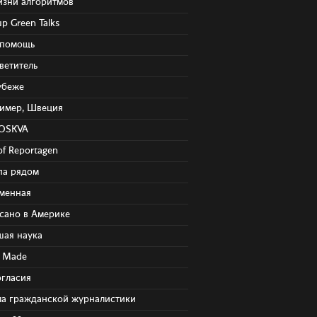
ов
изни алгоритмов
p Green Talks
помощь
ветитель
убеже
имер, Швеция
OSKVA
of Reportagen
па рядом
менная
сано в Америке
шая наука
s Made
огласия
а гражданской журналистики