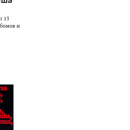
аша
т 13
бомов и