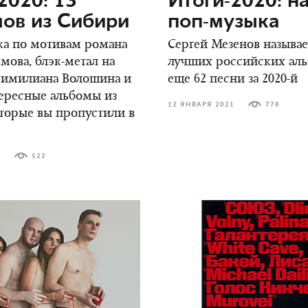
2020: 13
Итоги-2020: н
ов из Сибири
поп-музыка
ка по мотивам романа
Сергей Мезенов называе
мова, блэк-метал на
лучших российских аль
симилиана Волошина и
еще 62 песни за 2020-й
ересные альбомы из
12 ЯНВАРЯ 2021
778
торые вы пропустили в
1
522