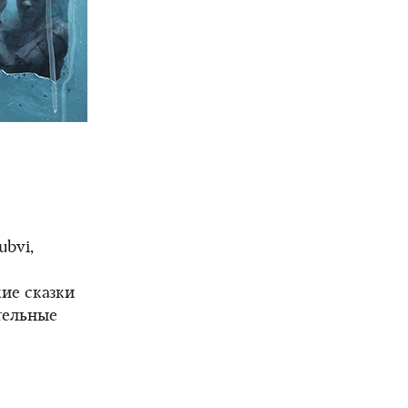
ubvi,
кие сказки
тельные