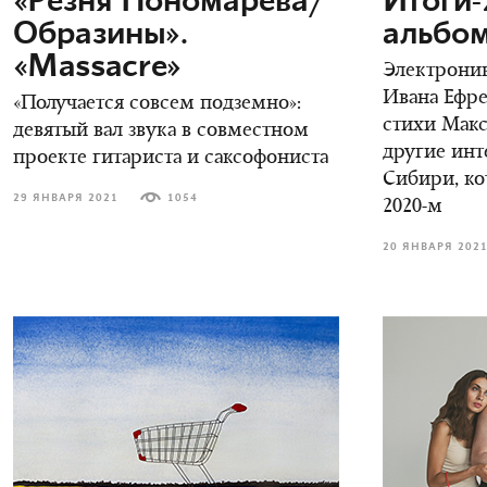
«Резня Пономарева/
Итоги-
Образины».
альбом
«Massacre»
Электрони
Ивана Ефре
«Получается совсем подземно»:
стихи Мак
девятый вал звука в совместном
другие инт
проекте гитариста и саксофониста
Сибири, ко
29 ЯНВАРЯ 2021
1054
2020-м
20 ЯНВАРЯ 202