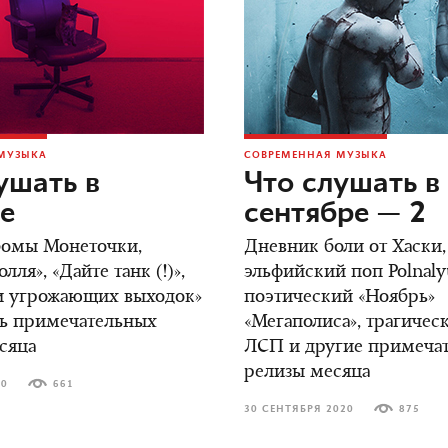
МУЗЫКА
СОВРЕМЕННАЯ МУЗЫКА
ушать в
Что слушать в
е
сентябре — 2
бомы Монеточки,
Дневник боли от Хаски,
ля», «Дайте танк (!)»,
эльфийский поп Polnaly
 угрожающих выходок»
поэтический «Ноябрь»
ть примечательных
«Мегаполиса», трагичес
сяца
ЛСП и другие примеча
релизы месяца
20
661
30 СЕНТЯБРЯ 2020
875