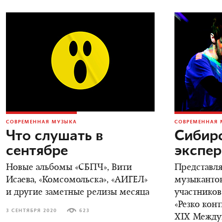
СОВРЕМЕННАЯ МУЗЫКА
СОВРЕМЕННАЯ 
Что слушать в
Сибирс
сентябре
экспе
Новые альбомы «СБПЧ», Вити
Представл
Исаева, «Комсомольска», «АИГЕЛ»
музыканто
и другие заметные релизы месяца
участнико
«Резко кон
3 СЕНТЯБРЯ 2020
623
XIX Между