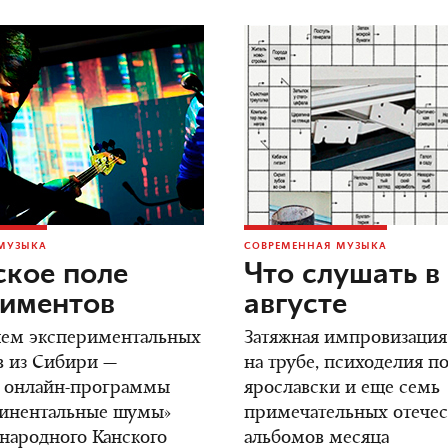
МУЗЫКА
СОВРЕМЕННАЯ МУЗЫКА
кое поле
Что слушать в
риментов
августе
яем экспериментальных
Затяжная импровизация
в из Сибири —
на трубе, психоделия по
в онлайн-программы
ярославски и еще семь
тинентальные шумы»
примечательных отече
народного Канского
альбомов месяца