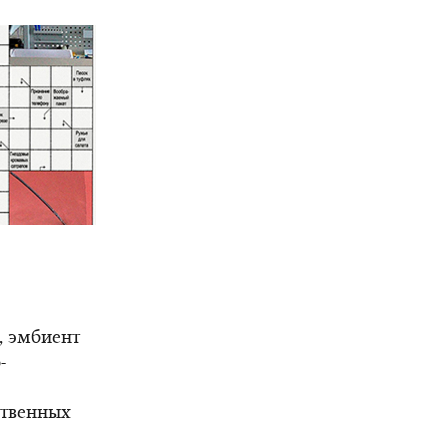
, эмбиент
-
ственных