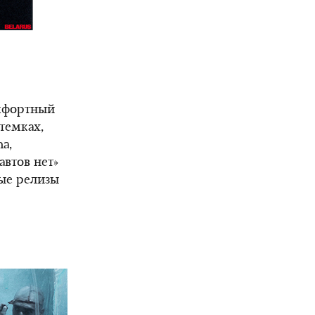
омфортный
темках,
a,
втов нет»
ые релизы