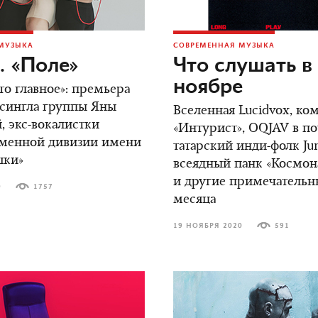
МУЗЫКА
СОВРЕМЕННАЯ МУЗЫКА
. «Поле»
Что слушать в
ноябре
то главное»: премьера
 сингла группы Яны
Вселенная Lucidvox, к
 экс-вокалистки
«Интурист», OQJAV в по
аменной дивизии имени
татарский инди-фолк Jun
шки»
всеядный панк «Космона
и другие примечательн
0
1757
месяца
19 НОЯБРЯ 2020
591