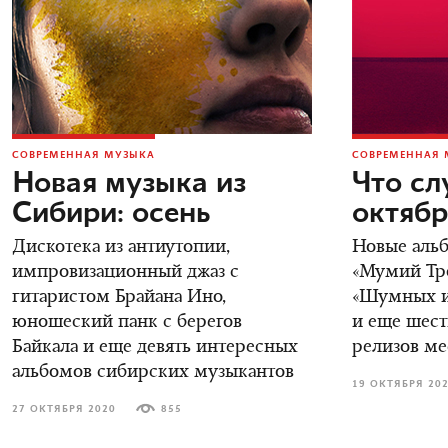
СОВРЕМЕННАЯ МУЗЫКА
СОВРЕМЕННАЯ 
Новая музыка из
Что сл
Сибири: осень
октябр
Дискотека из антиутопии,
Новые аль
импровизационный джаз с
«Мумий Трол
гитаристом Брайана Ино,
«Шумных и
юношеский панк с берегов
и еще шес
Байкала и еще девять интересных
релизов ме
альбомов сибирских музыкантов
19 ОКТЯБРЯ 20
27 ОКТЯБРЯ 2020
855