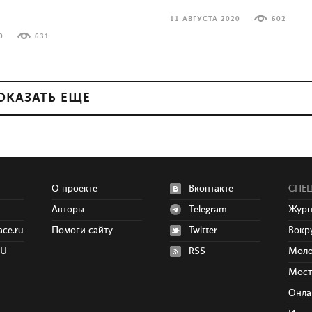
11 АВГУСТА 2020
602
0
631
ОКАЗАТЬ ЕЩЕ
О проекте
Вконтакте
СПЕЦ
Авторы
Telegram
Журн
ce.ru
Помоги сайту
Twitter
Вокр
RU
RSS
Моло
Мос
Онла