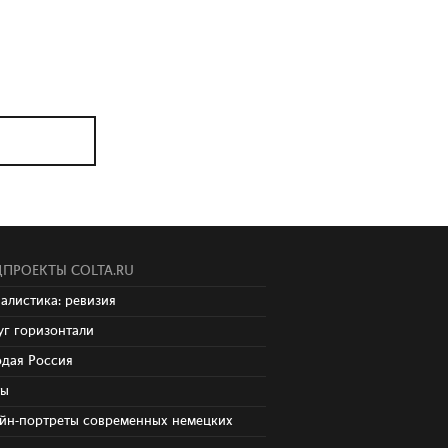
ПРОЕКТЫ COLTA.RU
алистика: ревизия
уг горизонтали
дая Россия
ты
йн-портреты современных немецких