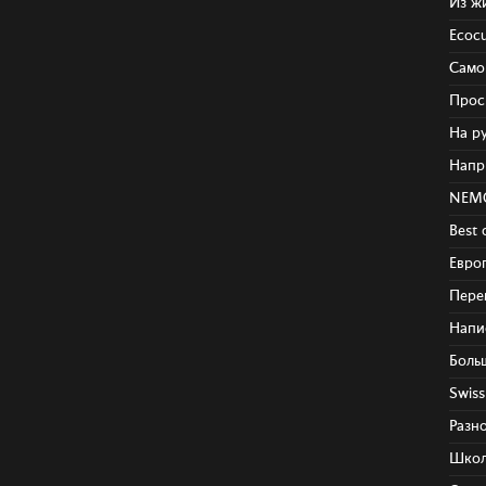
поэт
Из ж
Ecocu
Само
Прос
На р
Напр
NEM
Best 
Евро
Пере
Напи
Боль
Swis
Разн
Школ