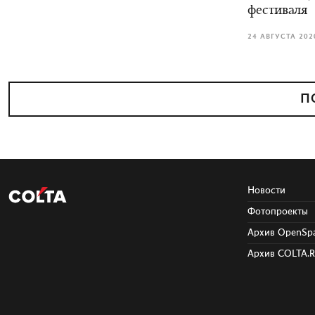
фестиваля
24 АВГУСТА 202
П
Новости
Фотопроекты
Архив OpenSpa
Архив COLTA.