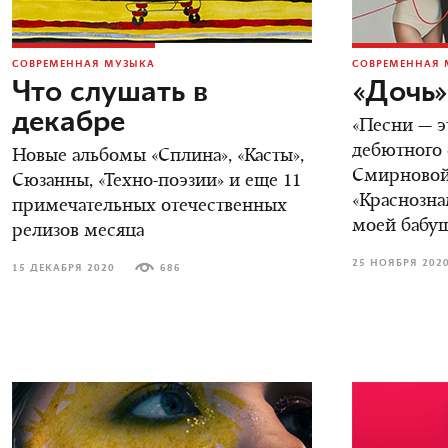
СОВРЕМЕННАЯ МУЗЫКА
СОВРЕМЕННАЯ 
Что слушать в
«Дочь»
декабре
«Песни — э
дебютного
Новые альбомы «Сплина», «Касты»,
Смирновой,
Сюзанны, «Техно-поэзии» и еще 11
«Краснозн
примечательных отечественных
моей бабу
релизов месяца
25 НОЯБРЯ 202
15 ДЕКАБРЯ 2020
686