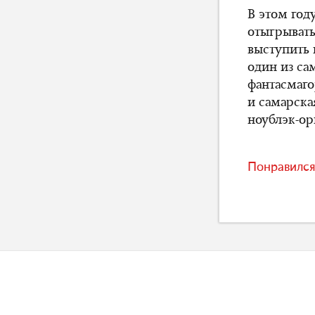
В этом году
отыгрывать
выступить 
один из с
фантасмаг
и самарска
ноублэк-о
Понравился