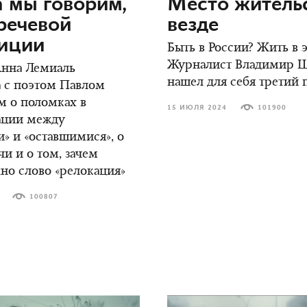
 мы говорим,
Место жительс
речевой
везде
зиции
Быть в России? Жить в
Журналист Владимир 
Анна Лемиаль
нашел для себя третий 
 с поэтом Павлом
м о поломках в
15 ИЮЛЯ 2024
101900
ции между
» и «оставшимися», о
чи и о том, зачем
но слово «релокация»
100807