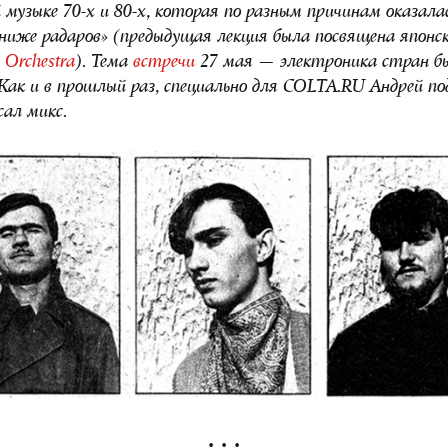
 музыке 70-х и 80-х, которая по разным причинам оказалас
«ниже радаров» (предыдущая лекция была посвящена японск
 Orchestra
). Тема
встречи
27 мая — электроника стран б
Как и в прошлый раз, специально для COLTA.RU Андрей п
сал микс.
. . .