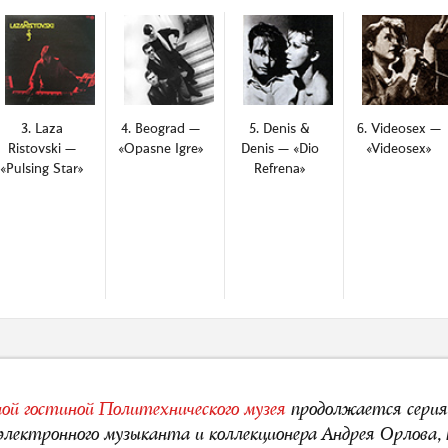
3. Laza
4. Beograd —
5. Denis &
6. Videosex —
Ristovski —
«Opasne Igre»
Denis — «Dio
«Videosex»
«Pulsing Star»
Refrena»
ой гостиной Политехнического музея
продолжается серия
 электронного музыканта и коллекционера Андрея Орлова,