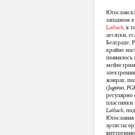
Югославска
западном к
Laibach
, в 
десятки, е
Белграде, 
крайне на
появилось 
мейнстрим
электронику
жанрах, п
(
Jugoton
,
PG
регулярно 
пластинки 
Laibach
, по
Югославия 
артисты ор
внутреннюю