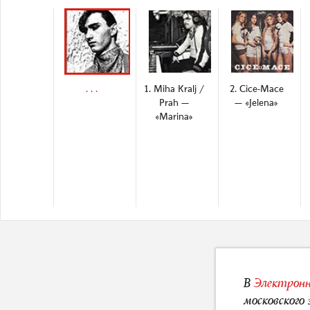
. . .
1. Miha Kralj /
2. Cice-Mace
Prah —
— «Jelena»
«Marina»
В
Электронн
московского