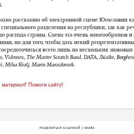
.
ратко рассказано об электронной сцене Югославии к
з специального разделения на республики, так как ре
 до распада страны. Сцена эта очень многообразная и
нняя, но для того, чтобы дать некий репрезентативны
осредоточиться всего лишь на нескольких знаковых
s
,
Videosex
,
The Master Scratch Band
,
DATA
,
Љizike
,
Borghes
ki
,
Miha Kralj
,
Mario Marzidovsek
.
 материал? Помоги сайту!
ПОДЕЛИТЬСЯ ССЫЛКОЙ / SHARE