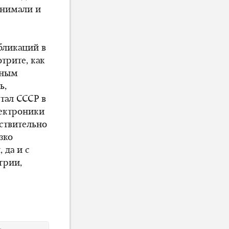
инимали и
бликаций в
трите, как
зным
ь,
стал СССР в
лектроники
йствительно
зко
 да и с
грии,