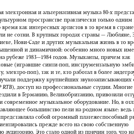
я электронная и альтернативная музыка 80-х предста
ультурном пространстве практически только одни
то время как интересных артистов в то время в стран
сли не сотни. В крупных городах страны — Любляне, З
Риеке, Нови-Саде и других музыкальная жизнь в то в
сыщенной и динамичной: особенно много новых им
на рубеже 1983—1984 годов. Музыканты, причем как
овые (игравшие синти-поп, инструментальную эмби
, электро-поп), так и те, кто работал в более андег
олучали поддержку крупнейших звукозаписывающих
P RTB
), доступ на профессиональные студии. Многи
ездили в Германию, Великобританию, привозили отт
и современное музыкальное оборудование. Но, в отл
давляющее большинство пели на родном языке: ведь 
представляла собой огромный платежеспособный р
иентировались прежде всего на свою собственную
 аудиторию. Это стало одной из причин того, что на