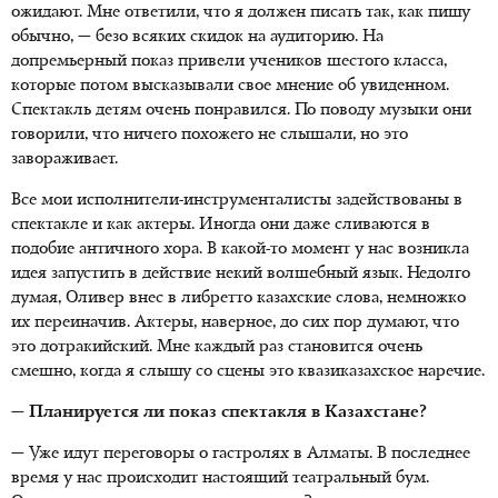
ожидают. Мне ответили, что я должен писать так, как пишу
обычно, — безо всяких скидок на аудиторию. На
допремьерный показ привели учеников шестого класса,
которые потом высказывали свое мнение об увиденном.
Спектакль детям очень понравился. По поводу музыки они
говорили, что ничего похожего не слышали, но это
завораживает.
Все мои исполнители-инструменталисты задействованы в
спектакле и как актеры. Иногда они даже сливаются в
подобие античного хора. В какой-то момент у нас возникла
идея запустить в действие некий волшебный язык. Недолго
думая, Оливер внес в либретто казахские слова, немножко
их переиначив. Актеры, наверное, до сих пор думают, что
это дотракийский. Мне каждый раз становится очень
смешно, когда я слышу со сцены это квазиказахское наречие.
— Планируется ли показ спектакля в Казахстане?
— Уже идут переговоры о гастролях в Алматы. В последнее
время у нас происходит настоящий театральный бум.