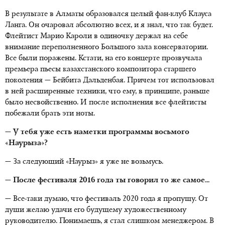
В результате в Алматы образовался целый фан-клуб Клауса
Ланга. Он очаровал абсолютно всех, и я знал, что так будет.
Флейтист Марио Кароли в одиночку держал на себе
внимание переполненного Большого зала консерватории.
Все были поражены. Кстати, на его концерте прозвучала
премьера пьесы казахстанского композитора старшего
поколения — Бейбита Дальденбая. Причем тот использовал
в ней расширенные техники, что ему, в принципе, раньше
было несвойственно. И после исполнения все флейтисты
побежали брать эти ноты.
— У тебя уже есть наметки программы восьмого
«Наурыза»?
— За следующий «Наурыз» я уже не возьмусь.
— После фестиваля 2016 года ты говорил то же самое...
— Все-таки думаю, что фестиваль 2020 года я пропущу. От
души желаю удачи его будущему художественному
руководителю. Понимаешь, я стал слишком менеджером. В