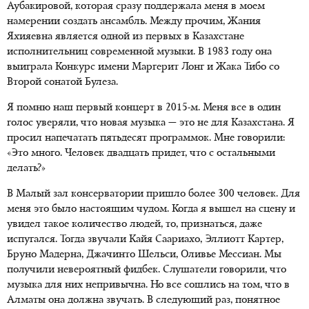
Аубакировой, которая сразу поддержала меня в моем
намерении создать ансамбль. Между прочим, Жания
Яхияевна является одной из первых в Казахстане
исполнительниц современной музыки. В 1983 году она
выиграла Конкурс имени Маргерит Лонг и Жака Тибо со
Второй сонатой Булеза.
Я помню наш первый концерт в 2015-м. Меня все в один
голос уверяли, что новая музыка — это не для Казахстана. Я
просил напечатать пятьдесят программок. Мне говорили:
«Это много. Человек двадцать придет, что с остальными
делать?»
В Малый зал консерватории пришло более 300 человек. Для
меня это было настоящим чудом. Когда я вышел на сцену и
увидел такое количество людей, то, признаться, даже
испугался. Тогда звучали Кайя Саариахо, Эллиотт Картер,
Бруно Мадерна, Джачинто Шельси, Оливье Мессиан. Мы
получили невероятный фидбек. Слушатели говорили, что
музыка для них непривычна. Но все сошлись на том, что в
Алматы она должна звучать. В следующий раз, понятное