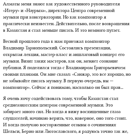
Алматы меня знают как художественного руководителя
«Игеру» и «Наурыза», директора Центра современной
музыки при консерватории. Но как композитор я
практически неизвестен. Действительно, после возвращения
в Казахстан я стал меньше писать. И это немного пугает.
Весной прошлого года к нам приезжал композитор
Владимир Тарнопольский. Состоялись презентация,
открытая лекция, мастер-класс и аншлаговый концерт его
музыки. Визит таких мастеров, как он, меняет сознание
публики. Я поделился тогда с Владимиром Григорьевичем
своими планами. Он мне сказал: «Санжар, это все хорошо, но
не забывайте писать музыку. В первую очередь, вы —
композитор». Сейчас я понимаю, насколько он был прав...
Я очень хочу содействовать тому, чтобы Казахстан стал
среднеазиатским центром современной музыки. Это
забирает много сил. Но когда я вижу восхищенные глаза
слушателей, начинаю верить, что, наверное, оно того стоит.
И когда получаю восторженные отзывы о сочинениях
Шельси, Берио или Лютославского, я радуюсь точно так же,