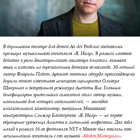
В берлинском театре для детей An der Parkaue состоялась
премьера музыкального спектакля «Я, Икар». В рамках часового
действа в роли доисторического авиатора блистал, взмывая
ввысь и катаясь на трехколесном детском велосипеде, 30-летний
актер Флориан Пабст. Аромат поэтики абсурда происходящему
дарили текст известного немецкого сценариста Оливера
Шмеринга и остроумная режиссура Анетты Янс. Главным
бенефициаром зрительских симпатий стал автор музыки,
написанной для четырех исполнителей, — молодой
казахстанский композитор, выпускник Московской
консерватории Санжар Байтереков. «Я, Икар» — не первое
обращение уроженца Алматы к античной мифологии. Два года
назад в рамках 16-го фестиваля NET в Москве был показан поп-
механический спектакль с его музыкой
«Медея.Материал»
.