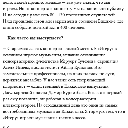
дело, людей пришло меньше — все уже знали, что мы
играем. Но от концерта к концерту мы наращивали публику.
И на сегодня у нас есть 80—120 постоянных слушателей.
Наш прошлый сезон мы закрывали в соседнем Бишкеке, где
опять собрали полный зал в 400 человек.
— Как часто вы выступаете?
— Стараемся давать концерты каждый месяц. В «Игеру» в
основном играют музыканты, недавно окончившие
консерваторию: флейтистка Меруерт Туленова, скрипачка
Асель Исаева, виолончелист Айдар Куспанов. Это
замечательные профессионалы, на чьих плечах, по сути,
держится ансамбль. У нас также есть потрясающий
кларнетист — единственный в Казахстане выпускник
Джульярдской школы Дамир Буркитбаев. Когда я в первый
раз ему позвонил, он работал в консерватории
иллюстратором. На сегодняшний день это один из самых
востребованных музыкантов Казахстана. Я горжусь тем, что в
«Игеру» играют музыканты такого класса.