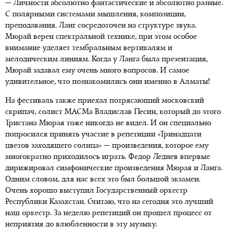
— Личности абсолютно фантастические и абсолютно разные.
С полярными системами мышления, композиции,
преподавания. Ланг сосредоточен на структуре звука.
Мюрай верен спектральной технике, при этом особое
внимание уделяет тембральным вертикалям и
мелодическим линиям. Когда у Ланга была презентация,
Мюрай задавал ему очень много вопросов. И самое
удивительное, что познакомились они именно в Алматы!
На фестиваль также приехал потрясающий московский
скрипач, солист МАСМа Владислав Песин, который до этого
Тристана Мюрая тоже никогда не видел. И он специально
попросился принять участие в репетиции «Тринадцати
цветов заходящего солнца» — произведения, которое ему
многократно приходилось играть. Федор Леднев впервые
дирижировал симфонические произведения Мюрая и Ланга.
Одним словом, для нас всех это был большой экзамен.
Очень хорошо выступил Государственный оркестр
Республики Казахстан. Считаю, что на сегодня это лучший
наш оркестр. За неделю репетиций он прошел процесс от
неприятия до влюбленности в эту музыку.