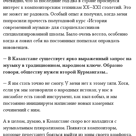
очевидно, что за последние год-два в стране проснулся
интерес к композиторским техникам XX—XXI столетий. Это
не может не радовать. Особый опыт я получил, когда меня
попросили прочесть полугодовой курс «История
современной музыки» для старшеклассников
специализированной школы. Было очень весело, особенно
когда я ловил себя на постоянных попытках оправдать
нововенцев.
— В Казахстане существует ярко выраженный запрос на
музыку в традиционном, народном ключе. Образно
говоря, обществу нужен второй Курмангазы...
— Я им стать точно не смогу. У меня нет к этому тяги. Хотя,
если уж мы заговорили о народных истоках, у нас в
ансамбле есть такой инструмент, как кыл-кобыз, и мы
постоянно инициируем написание новых камерных
сочинений с ним.
А в целом, думаю, в Казахстане скоро все наладится с
музыкальным плюрализмом. Появятся композиторы,
которые перестанут бояться выйти из зоны своего комфорта.