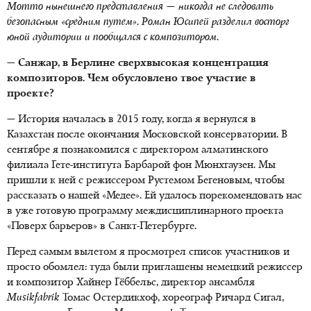
Мотто нынешнего представления — никогда не следовать
безопасным «средним путем». Роман Юсипей разделил восторг
юной аудитории и пообщался с композитором.
— Санжар, в Берлине сверхвысокая концентрация
композиторов. Чем обусловлено твое участие в
проекте?
— История началась в 2015 году, когда я вернулся в
Казахстан после окончания Московской консерватории. В
сентябре я познакомился с директором алматинского
филиала Гете-института Барбарой фон Мюнхгаузен. Мы
пришли к ней с режиссером Рустемом Бегеновым, чтобы
рассказать о нашей «Медее». Ей удалось порекомендовать нас
в уже готовую программу междисциплинарного проекта
«Поверх барьеров» в Санкт-Петербурге.
Перед самым вылетом я просмотрел список участников и
просто обомлел: туда были приглашены немецкий режиссер
и композитор Хайнер Гёббельс, директор ансамбля
Musikfabrik
Томас Остердикхоф, хореограф Ричард Сигал,