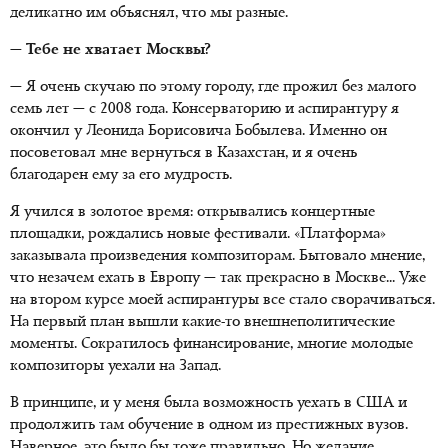
деликатно им объяснял, что мы разные.
— Тебе не хватает Москвы?
— Я очень скучаю по этому городу, где прожил без малого
семь лет — с 2008 года. Консерваторию и аспирантуру я
окончил у Леонида Борисовича Бобылева. Именно он
посоветовал мне вернуться в Казахстан, и я очень
благодарен ему за его мудрость.
Я учился в золотое время: открывались концертные
площадки, рождались новые фестивали. «Платформа»
заказывала произведения композиторам. Бытовало мнение,
что незачем ехать в Европу — так прекрасно в Москве... Уже
на втором курсе моей аспирантуры все стало сворачиваться.
На первый план вышли какие-то внешнеполитические
моменты. Сократилось финансирование, многие молодые
композиторы уехали на Запад.
В принципе, и у меня была возможность уехать в США и
продолжить там обучение в одном из престижных вузов.
Наверное, это было бы тоже правильно. Но желание