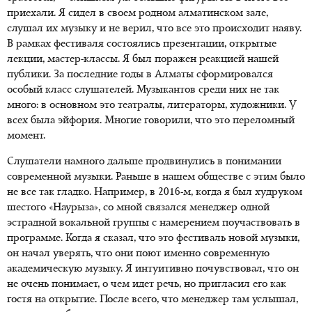
приехали. Я сидел в своем родном алматинском зале,
слушал их музыку и не верил, что все это происходит наяву.
В рамках фестиваля состоялись презентации, открытые
лекции, мастер-классы. Я был поражен реакцией нашей
публики. За последние годы в Алматы сформировался
особый класс слушателей. Музыкантов среди них не так
много: в основном это театралы, литераторы, художники. У
всех была эйфория. Многие говорили, что это переломный
момент.
Слушатели намного дальше продвинулись в понимании
современной музыки. Раньше в нашем обществе с этим было
не все так гладко. Например, в 2016-м, когда я был худруком
шестого «Наурыза», со мной связался менеджер одной
эстрадной вокальной группы с намерением поучаствовать в
программе. Когда я сказал, что это фестиваль новой музыки,
он начал уверять, что они поют именно современную
академическую музыку. Я интуитивно почувствовал, что он
не очень понимает, о чем идет речь, но пригласил его как
гостя на открытие. После всего, что менеджер там услышал,