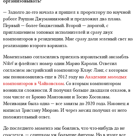
организовывать?
— Задолго до его начала я пришел к проректору по научной
работе Раушан Джуманиязовой и предложил два плана.
Первый — более бюджетный. Второй — дорогой, с
приглашением топовых исполнителей и сразу двух
композиторов в резиденции. Мне сразу дали зеленый свет на
реализацию второго варианта.
Моментально согласились приехать израильский ансамбль
Nikel
и флейтист номер один Марио Кароли. Ответил
согласием австрийский композитор Клаус Ланг, с которым
мы познакомились еще в 2012 году на
Академии молодых
композиторов в Чайковском
. Со вторым композитором
возникли сложности. Я получил больше двадцати отказов, в
том числе от Брюно Мантовани и Тосио Хосокавы.
Мотивация была одна — все заняты до 2020 года. Наконец я
написал Тристану Мюраю. И через месяц получил от него
положительный ответ.
До последнего момента мы боялись, что что-нибудь да не
срастется, — слишком уж большие фигуры. Но в итоге все