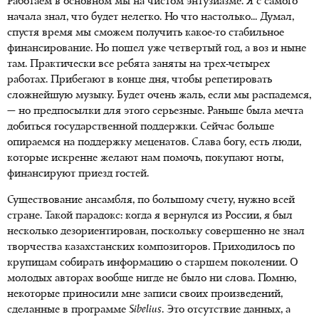
Работаем в основном мы на чистом энтузиазме. Я с самого
начала знал, что будет нелегко. Но что настолько... Думал,
спустя время мы сможем получить какое-то стабильное
финансирование. Но пошел уже четвертый год, а воз и ныне
там. Практически все ребята заняты на трех-четырех
работах. Прибегают в конце дня, чтобы репетировать
сложнейшую музыку. Будет очень жаль, если мы распадемся,
— но предпосылки для этого серьезные. Раньше была мечта
добиться государственной поддержки. Сейчас больше
опираемся на поддержку меценатов. Слава богу, есть люди,
которые искренне желают нам помочь, покупают ноты,
финансируют приезд гостей.
Существование ансамбля, по большому счету, нужно всей
стране. Такой парадокс: когда я вернулся из России, я был
несколько дезориентирован, поскольку совершенно не знал
творчества казахстанских композиторов. Приходилось по
крупицам собирать информацию о старшем поколении. О
молодых авторах вообще нигде не было ни слова. Помню,
некоторые приносили мне записи своих произведений,
сделанные в программе
Sibelius
. Это отсутствие данных, а