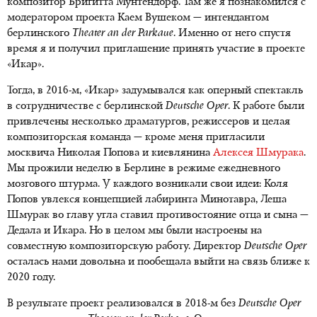
композитор Бригитта Мунтендорф. Там же я познакомился с
модератором проекта Каем Вушеком — интендантом
берлинского
Theater an der Parkaue
. Именно от него спустя
время я и получил приглашение принять участие в проекте
«Икар».
Тогда, в 2016-м, «Икар» задумывался как оперный спектакль
в сотрудничестве с берлинской
Deutsche Oper
. К работе были
привлечены несколько драматургов, режиссеров и целая
композиторская команда — кроме меня пригласили
москвича Николая Попова и киевлянина
Алексея Шмурака
.
Мы прожили неделю в Берлине в режиме ежедневного
мозгового штурма. У каждого возникали свои идеи: Коля
Попов увлекся концепцией лабиринта Минотавра, Леша
Шмурак во главу угла ставил противостояние отца и сына —
Дедала и Икара. Но в целом мы были настроены на
совместную композиторскую работу. Директор
Deutsche Oper
осталась нами довольна и пообещала выйти на связь ближе к
2020 году.
В результате проект реализовался в 2018-м без
Deutsche Oper