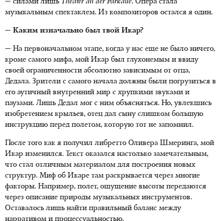
— силами лишь
Theater an der Parkaue
. Опера стала
музыкальным спектаклем. Из композиторов остался я один.
— Каким изначально был твой Икар?
— На первоначальном этапе, когда у нас еще не было ничего,
кроме самого мифа, мой Икар был глухонемым и ввиду
своей ограниченности абсолютно зависимым от отца,
Дедала. Зрители с самого начала должны были погрузиться в
его аутичный внутренний мир с хрупкими звуками и
паузами. Лишь Дедал мог с ним объясняться. Но, увлекшись
изобретением крыльев, отец дал сыну слишком большую
инструкцию перед полетом, которую тот не запомнил.
После того как я получил либретто Оливера Шмеринга, мой
Икар изменился. Текст оказался настолько замечательным,
что стал отличным материалом для построения новых
структур. Миф об Икаре там раскрывается через многие
факторы. Например, полет, ощущение высоты передаются
через описание природы музыкальных инструментов.
Оставалось лишь найти правильный баланс между
нарративом и процессуальностью.