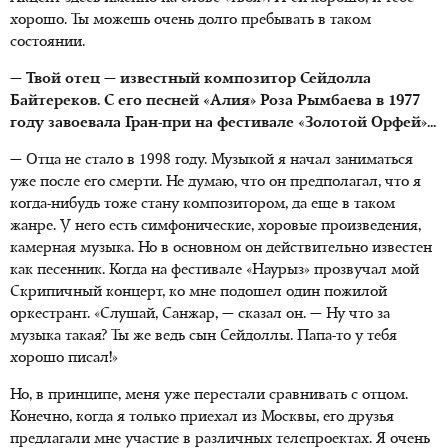
хорошо. Ты можешь очень долго пребывать в таком
состоянии.
— Твой отец — известный композитор Сейдолла
Байтереков. С его песней «Алия» Роза Рымбаева в 1977
году завоевала Гран-при на фестивале «Золотой Орфей»...
— Отца не стало в 1998 году. Музыкой я начал заниматься
уже после его смерти. Не думаю, что он предполагал, что я
когда-нибудь тоже стану композитором, да еще в таком
жанре. У него есть симфонические, хоровые произведения,
камерная музыка. Но в основном он действительно известен
как песенник. Когда на фестивале «Наурыз» прозвучал мой
Скрипичный концерт, ко мне подошел один пожилой
оркестрант. «Слушай, Санжар, — сказал он. — Ну что за
музыка такая? Ты же ведь сын Сейдоллы. Папа-то у тебя
хорошо писал!»
Но, в принципе, меня уже перестали сравнивать с отцом.
Конечно, когда я только приехал из Москвы, его друзья
предлагали мне участие в различных телепроектах. Я очень