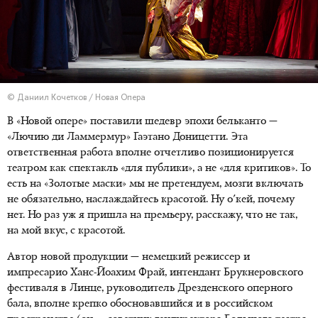
© Даниил Кочетков / Новая Опера
В «Новой опере» поставили шедевр эпохи бельканто —
«Лючию ди Ламмермур» Гаэтано Доницетти. Эта
ответственная работа вполне отчетливо позиционируется
театром как спектакль «для публики», а не «для критиков». То
есть на «Золотые маски» мы не претендуем, мозги включать
не обязательно, наслаждайтесь красотой. Ну о'кей, почему
нет. Но раз уж я пришла на премьеру, расскажу, что не так,
на мой вкус, с красотой.
Автор новой продукции — немецкий режиссер и
импресарио Ханс-Йоахим Фрай, интендант Брукнеровского
фестиваля в Линце, руководитель Дрезденского оперного
бала, вполне крепко обосновавшийся и в российском