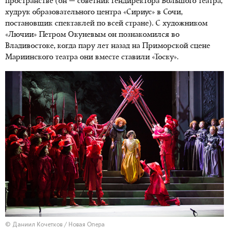
пространстве (он — советник гендиректора Большого театра,
худрук образовательного центра «Сириус» в Сочи,
постановщик спектаклей по всей стране). С художником
«Лючии» Петром Окуневым он познакомился во
Владивостоке, когда пару лет назад на Приморской сцене
Мариинского театра они вместе ставили «Тоску».
© Даниил Кочетков / Новая Опера