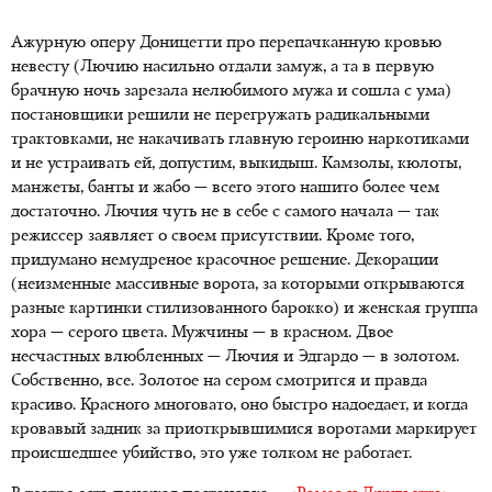
Ажурную оперу Доницетти про перепачканную кровью
невесту (Лючию насильно отдали замуж, а та в первую
брачную ночь зарезала нелюбимого мужа и сошла с ума)
постановщики решили не перегружать радикальными
трактовками, не накачивать главную героиню наркотиками
и не устраивать ей, допустим, выкидыш. Камзолы, кюлоты,
манжеты, банты и жабо — всего этого нашито более чем
достаточно. Лючия чуть не в себе с самого начала — так
режиссер заявляет о своем присутствии. Кроме того,
придумано немудреное красочное решение. Декорации
(неизменные массивные ворота, за которыми открываются
разные картинки стилизованного барокко) и женская группа
хора — серого цвета. Мужчины — в красном. Двое
несчастных влюбленных — Лючия и Эдгардо — в золотом.
Собственно, все. Золотое на сером смотрится и правда
красиво. Красного многовато, оно быстро надоедает, и когда
кровавый задник за приоткрывшимися воротами маркирует
происшедшее убийство, это уже толком не работает.