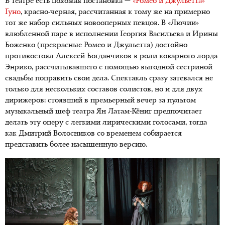
В театре есть похожая постановка —
«Ромео и Джульетта»
Гуно
, красно-черная, рассчитанная к тому же на примерно
тот же набор сильных новооперных певцов. В «Лючии»
влюбленной паре в исполнении Георгия Васильева и Ирины
Боженко (прекрасные Ромео и Джульетта) достойно
противостоял Алексей Богданчиков в роли коварного лорда
Энрико, рассчитывавшего с помощью выгодной сестриной
свадьбы поправить свои дела. Спектакль сразу затевался не
только для нескольких составов солистов, но и для двух
дирижеров: стоявший в премьерный вечер за пультом
музыкальный шеф театра Ян Латам-Кёниг предпочитает
делать эту оперу с легкими лирическими голосами, тогда
как Дмитрий Волосников со временем собирается
представить более насыщенную версию.