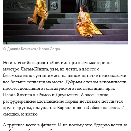
© Даниил Кочетков / Новая Опера
Но и «легкий» вариант «Лючии» при всем мастерстве
маэстро Латам-Кёнига, увы, не летит, а вместе с
бессмысленно суетящимися на одном пятачке персонажами
все больше топчется на месте. Добрым словом вспоминаешь
профессионального голливудского постановщика драк
Павла Янчика в «Ромео и Джульетте». А здесь, когда
расфуфыренные шотландские лорды неуклюже петушатся
друг с другом, получается Караченцов в «Собаке на сене». И
смешно, и жалко.
А грустнее всего в финале. И не потому, что Эдгардо вслед за