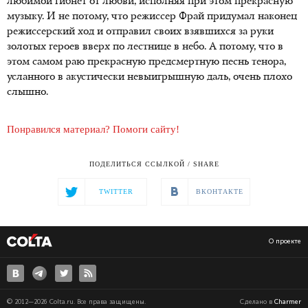
любимой гибнет от любви, исполняя при этом прекрасную
музыку. И не потому, что режиссер Фрай придумал наконец
режиссерский ход и отправил своих взявшихся за руки
золотых героев вверх по лестнице в небо. А потому, что в
этом самом раю прекрасную предсмертную песнь тенора,
усланного в акустически невыигрышную даль, очень плохо
слышно.
Понравился материал? Помоги сайту!
ПОДЕЛИТЬСЯ ССЫЛКОЙ / SHARE
TWITTER
ВКОНТАКТЕ
О проекте
© 2012—2026 Colta.ru. Все права защищены.
Сделано в
Charmer