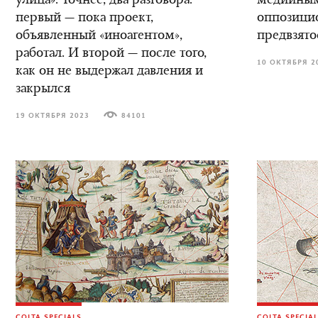
улица». Точнее, два разговора:
медийным
первый — пока проект,
оппозици
объявленный «иноагентом»,
предвзято
работал. И второй — после того,
10 ОКТЯБРЯ 2
как он не выдержал давления и
закрылся
19 ОКТЯБРЯ 2023
84101
COLTA SPECIALS
COLTA SPECIA