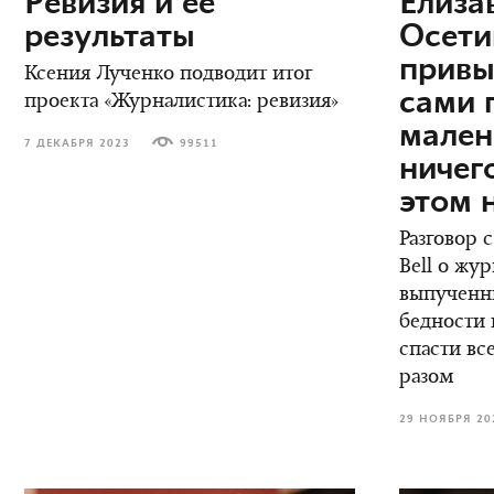
Ревизия и ее
Елиза
результаты
Осети
привы
Ксения Лученко подводит итог
сами 
проекта «Журналистика: ревизия»
мален
7 ДЕКАБРЯ 2023
99511
ничег
этом 
Разговор 
Bell о жу
выпученны
бедности 
спасти вс
разом
29 НОЯБРЯ 20