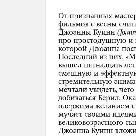
От признанных масте
фильмов с весны счи
Джоанны Куинн
(Joan
про простодушную и 
которой Джоанна посв
Последний из них, «М
вышел пятнадцать лет 
смешную и эффектную
стремительную анима
мечтали увидеть, чего 
добиваться Берил. Ока
одержима желанием с
мучает своими идеям
великовозрастного сын
Джоанна Куинн вложил