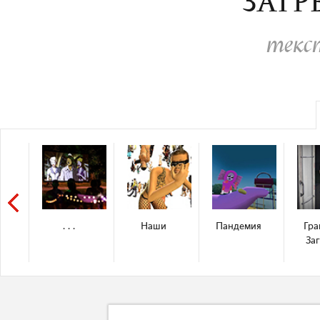
ЗАГР
текс
. . .
Наши
Пандемия
Гра
За