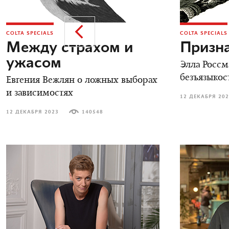
COLTA SPECIALS
COLTA SPECIALS
Между страхом и
Призн
ужасом
Элла Россм
безъязыкос
Евгения Вежлян о ложных выборах
и зависимостях
12 ДЕКАБРЯ 20
12 ДЕКАБРЯ 2023
140548