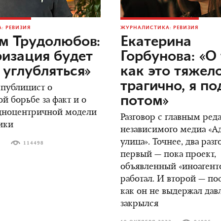
: РЕВИЗИЯ
ЖУРНАЛИСТИКА: РЕВИЗИЯ
м Трудолюбов:
Екатерина
изация будет
Горбунова: «О 
 углубляться»
как это тяжел
трагично, я п
 публицист о
потом»
й борьбе за факт и о
адноцентричной модели
Разговор с главным ред
ики
независимого медиа «А
улица». Точнее, два разг
3
114498
первый — пока проект,
объявленный «иноагент
работал. И второй — пос
как он не выдержал дав
закрылся