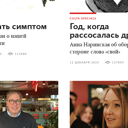
COLTA SPECIALS
ать симптом
Год, когда
рассосалась 
ан о нашей
ти
Анна Наринская об обо
стороне слова «свой»
23
113680
12 ДЕКАБРЯ 2023
127893