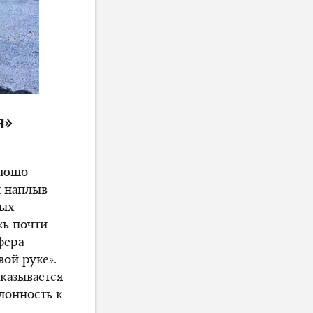
я»
Крюшо
й наплыв
ных
жь почти
фера
вой руке».
казывается
лонность к