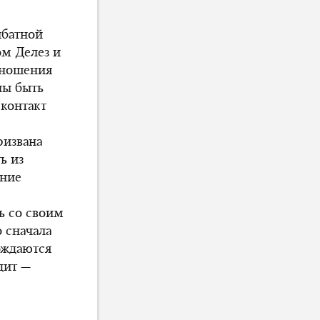
ибатной
ом Делез и
отношения
ны быть
контакт
ризвана
ь из
ение
ь со своим
 сначала
ождаются
дит —