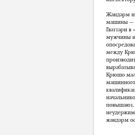
инспектору.
Жандарм не
машины — т
Гваттари в
мужчины и
опосредова
между Крю
производит
вырабатыва
Крюшо мале
машинного
квалификац
начальник
повышают,
неудержим
жандарм ос