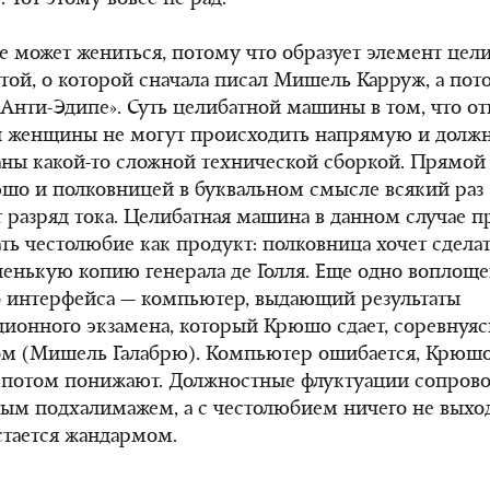
 Тот этому вовсе не рад.
 может жениться, потому что образует элемент цел
ой, о которой сначала писал Мишель Карруж, а пот
 «Анти-Эдипе». Суть целибатной машины в том, что 
 женщины не могут происходить напрямую и долж
ны какой-то сложной технической сборкой. Прямой 
шо и полковницей в буквальном смысле всякий раз
 разряд тока. Целибатная машина в данном случае п
ть честолюбие как продукт: полковница хочет сделат
нькую копию генерала де Голля. Еще одно воплощ
 интерфейса — компьютер, выдающий результаты
ионного экзамена, который Крюшо сдает, соревнуяс
ом (Мишель Галабрю). Компьютер ошибается, Крюшо
 потом понижают. Должностные флуктуации сопров
ым подхалимажем, а с честолюбием ничего не выхо
тается жандармом.