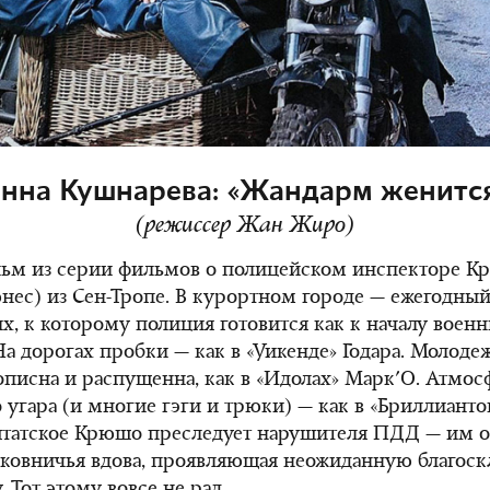
нна Кушнарева: «Жандарм женитс
(режиссер Жан Жиро)
льм из серии фильмов о полицейском инспекторе 
нес) из Сен-Тропе. В курортном городе — ежегодны
, к которому полиция готовится как к началу воен
На дорогах пробки — как в «Уикенде» Годара. Молоде
описна и распущенна, как в «Идолах» Марк'О. Атмос
 угара (и многие гэги и трюки) — как в «Бриллианто
штатское Крюшо преследует нарушителя ПДД — им о
лковничья вдова, проявляющая неожиданную благоск