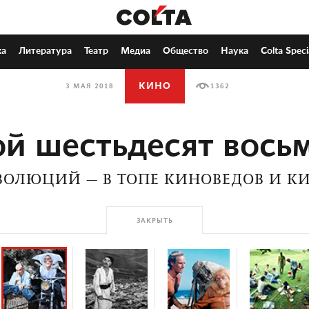
ка
Литература
Театр
Медиа
Общество
Наука
Colta Speci
КИНО
3 МАЯ 2018
1362
й шестьдесят вось
ВОЛЮЦИЙ — В ТОПЕ КИНОВЕДОВ И К
ЗАКРЫТЬ