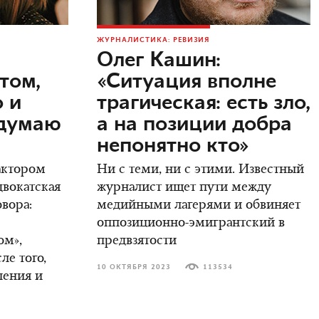
ЖУРНАЛИСТИКА: РЕВИЗИЯ
Олег Кашин:
том,
«Ситуация вполне
о и
трагическая: есть зло,
одумаю
а на позиции добра
непонятно кто»
актором
Ни с теми, ни с этими. Известный
двокатская
журналист ищет пути между
овора:
медийными лагерями и обвиняет
оппозиционно-эмигрантский в
ом»,
предвзятости
ле того,
10 ОКТЯБРЯ 2023
113534
ления и