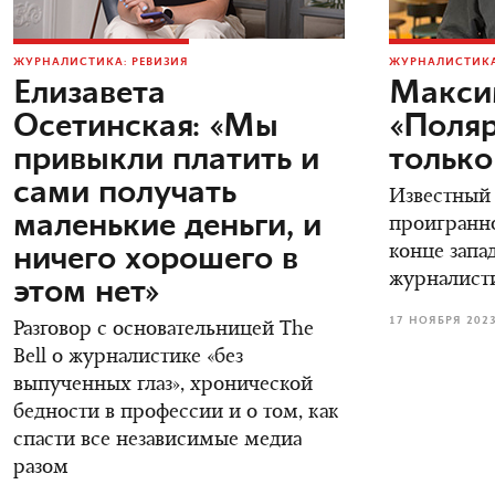
ЖУРНАЛИСТИКА: РЕВИЗИЯ
ЖУРНАЛИСТИКА
Елизавета
Макси
Осетинская: «Мы
«Поляр
привыкли платить и
только
сами получать
Известный
маленькие деньги, и
проигранно
ничего хорошего в
конце зап
журналист
этом нет»
17 НОЯБРЯ 202
Разговор с основательницей The
Bell о журналистике «без
выпученных глаз», хронической
бедности в профессии и о том, как
спасти все независимые медиа
разом