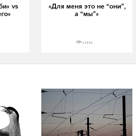
би» vs
«Для меня это не “они”,
его»
а “мы”»
14956