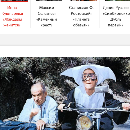
Инна
Максим
Станислав Ф.
Денис Рузаев:
Кушнарева:
Селезнев:
Ростоцкий:
«Симбиопсихо
«Жандарм
«Каменный
«Планета
Дубль
женится»
крест»
обезьян»
первый»