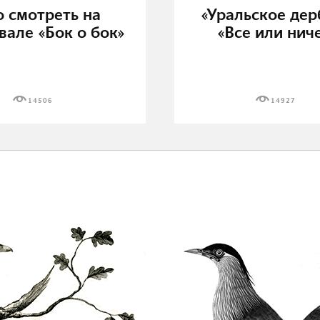
о смотреть на
«Уральское дер
вале «Бок о бок»
«Все или нич
14506
14927