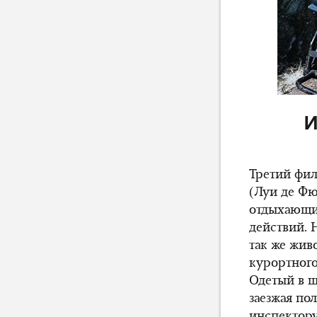
И
Третий фи
(Луи де Фю
отдыхающих
действий. 
так же жив
курортного
Одетый в 
заезжая по