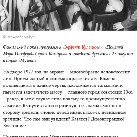
© Межрабпом-Русь
Финальный показ программы
«Эффект Кулешова»
: «Поцелуй
Мэри Пикфорд» Сергея Комарова и шведский фри-джаз 27 августа
в парке «Музеон».
На дворе 1927 год, на экране — многообразие человеческих
лиц. Прием частый в кинематографе тех лет. Камера
вглядывается в живые черты, наслаждается типажами и
пытается запечатлеть массу — главного героя советских 20-х.
Правда, в этом случае лица почему-то преимущественно
дамские. Выпучив глаза и разинув рты, дамы смотрят в
сторону зрителя, словно перед ними какое-то невиданное
зрелище. Что там они увидели? Казаков? Демонстрацию?
Восстание?