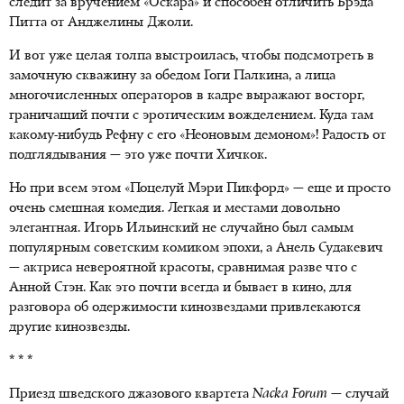
следит за вручением «Оскара» и способен отличить Брэда
Питта от Анджелины Джоли.
И вот уже целая толпа выстроилась, чтобы подсмотреть в
замочную скважину за обедом Гоги Палкина, а лица
многочисленных операторов в кадре выражают восторг,
граничащий почти с эротическим вожделением. Куда там
какому-нибудь Рефну с его «Неоновым демоном»! Радость от
подглядывания — это уже почти Хичкок.
Но при всем этом «Поцелуй Мэри Пикфорд» — еще и просто
очень смешная комедия. Легкая и местами довольно
элегантная. Игорь Ильинский не случайно был самым
популярным советским комиком эпохи, а Анель Судакевич
— актриса невероятной красоты, сравнимая разве что с
Анной Стэн. Как это почти всегда и бывает в кино, для
разговора об одержимости кинозвездами привлекаются
другие кинозвезды.
* * *
Приезд шведского джазового квартета
Nacka Forum
— случай