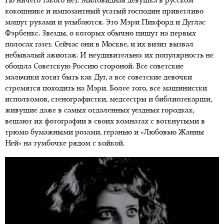
Но ничего такого нет. Миловидная девушка в русском
кокошнике и импозантный усатый господин приветливо
машут руками и улыбаются. Это Мэри Пикфорд и Дуглас
Фэрбенкс. Звезды, о которых обычно пишут на первых
полосах газет. Сейчас они в Москве, и их визит вызвал
небывалый ажиотаж. И неудивительно: их популярность не
обошла Советскую Россию стороной. Все советские
мальчики хотят быть как Дуг, а все советские девочки
стремятся походить на Мэри. Более того, все машинистки
исполкомов, стенографистки, медсестры и библиотекарши,
живущие даже в самых отдаленных уездных городках,
вешают их фотографии в своих комнатах с воткнутыми в
трюмо бумажными розами, геранью и «Любовью Жанны
Ней» на тумбочке рядом с койкой.