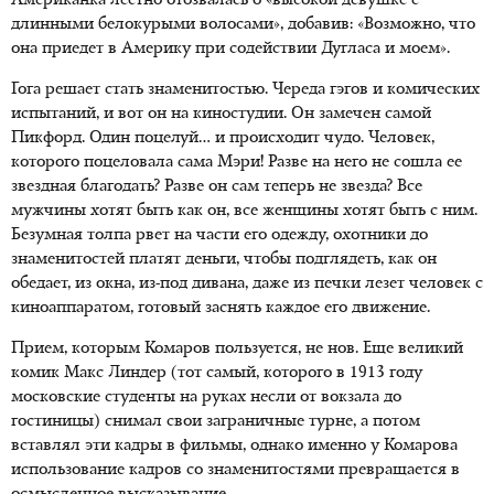
Американка лестно отозвалась о «высокой девушке с
длинными белокурыми волосами», добавив: «Возможно, что
она приедет в Америку при содействии Дугласа и моем».
Гога решает стать знаменитостью. Череда гэгов и комических
испытаний, и вот он на киностудии. Он замечен самой
Пикфорд. Один поцелуй… и происходит чудо. Человек,
которого поцеловала сама Мэри! Разве на него не сошла ее
звездная благодать? Разве он сам теперь не звезда? Все
мужчины хотят быть как он, все женщины хотят быть с ним.
Безумная толпа рвет на части его одежду, охотники до
знаменитостей платят деньги, чтобы подглядеть, как он
обедает, из окна, из-под дивана, даже из печки лезет человек с
киноаппаратом, готовый заснять каждое его движение.
Прием, которым Комаров пользуется, не нов. Еще великий
комик Макс Линдер (тот самый, которого в 1913 году
московские студенты на руках несли от вокзала до
гостиницы) снимал свои заграничные турне, а потом
вставлял эти кадры в фильмы, однако именно у Комарова
использование кадров со знаменитостями превращается в