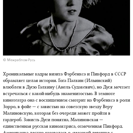
© Межрабпом-Русь
Хроникальные кадры визита Фэрбенкса и Пикфорд в СССР
обрамляет целая история. Гога Палкин (Ильинский)
влюблен в Дусю Галкину (Анель Судакевич), но Дуся мечтает
встречаться с какой-нибудь знаменитостью. В темноте
кинотеатра она с восхищением смотрит на Фэрбенкса в роли
Зорро, в фойе — с завистью на советскую звезду Веру
Малиновскую, которая без очереди может пройти в
гардероб. Зависть Дуси понятна, Малиновская —
единственная русская киноактриса, отмеченная Пикфорд.