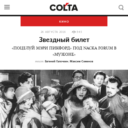
КИНО
26 АВГУСТА 2016
945
Звездный билет
«ПОЦЕЛУЙ МЭРИ ПИКФОРД» ПОД NACKA FORUM В
«МУЗЕОНЕ»
Евгений Галочкин
Максим Семенов
текст:
,