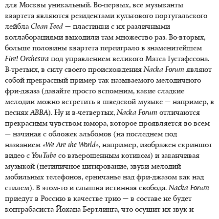
для Москвы уникальный. Во-первых, все музыканты
квартета являются резидентами культового португальского
лейбла
Clean Feed
— пластинки с их различными
коллаборациями выходили там множество раз. Во-вторых,
больше половины квартета переиграло в знаменитейшем
Fire! Orchestra
под управлением великого Матса Густафссона.
В-третьих, в силу своего происхождения
Nacka Forum
являют
собой прекрасный пример так называемого мелодичного
фри-джаза (давайте просто вспомним, какие сладкие
мелодии можно встретить в шведской музыке — например, в
песнях
ABBA
). Ну и в-четвертых,
Nacka Forum
отличаются
прекрасным чувством юмора, которое проявляется во всем
— начиная с обложек альбомов (на последнем под
названием
«We Are the World»
, например, изображен скриншот
видео с
YouTube
со взъерошенным котиком) и заканчивая
музыкой (нетипичное цитирование, звуки мелодий
мобильных телефонов, ерничанье над фри-джазом как над
стилем). В этом-то и слышна истинная свобода.
Nacka Forum
приедут в Россию в качестве трио — в составе не будет
контрабасиста Йохана Бертлинга, что осушит их звук и