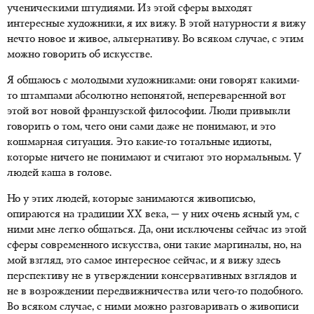
ученическими штудиями. Из этой сферы выходят
интересные художники, я их вижу. В этой натурности я вижу
нечто новое и живое, альтернативу. Во всяком случае, с этим
можно говорить об искусстве.
Я общаюсь с молодыми художниками: они говорят какими-
то штампами абсолютно непонятой, непереваренной вот
этой вот новой французской философии. Люди привыкли
говорить о том, чего они сами даже не понимают, и это
кошмарная ситуация. Это какие-то тотальные идиоты,
которые ничего не понимают и считают это нормальным. У
людей каша в голове.
Но у этих людей, которые занимаются живописью,
опираются на традиции XX века, — у них очень ясный ум, с
ними мне легко общаться. Да, они исключены сейчас из этой
сферы современного искусства, они такие маргиналы, но, на
мой взгляд, это самое интересное сейчас, и я вижу здесь
перспективу не в утверждении консервативных взглядов и
не в возрождении передвижничества или чего-то подобного.
Во всяком случае, с ними можно разговаривать о живописи