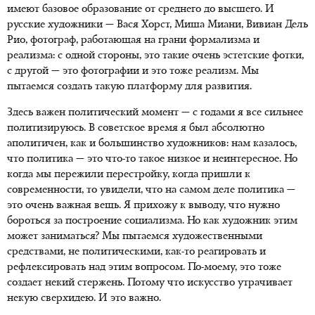
имеют базовое образование от среднего до высшего. И
русские художники — Вася Хорст, Миша Миани, Вивиан Дель
Рио, фотограф, работающая на грани формализма и
реализма: с одной стороны, это такие очень эстетские фотки,
с другой — это фотографии и это тоже реализм. Мы
пытаемся создать такую платформу для развития.
Здесь важен политический момент — с годами я все сильнее
политизируюсь. В советское время я был абсолютно
аполитичен, как и большинство художников: нам казалось,
что политика — это что-то такое низкое и неинтересное. Но
когда мы пережили перестройку, когда пришли к
современности, то увидели, что на самом деле политика —
это очень важная вещь. Я прихожу к выводу, что нужно
бороться за построение социализма. Но как художник этим
может заниматься? Мы пытаемся художественными
средствами, не политическими, как-то реагировать и
рефлексировать над этим вопросом. По-моему, это тоже
создает некий стержень. Потому что искусство утрачивает
некую сверхидею. И это важно.