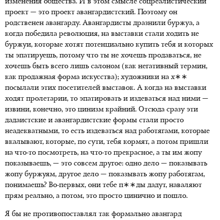
изменения общества. И в этом смысле соцреалистический
проект — это проект авангардистский. Поэтому он
родственен авангарду. Авангардисты дразнили буржуа, а
когда победила революция, на выставки стали ходить не
буржуи, которые хотят потенциально купить тебя и которых
ты эпатируешь, потому что ты не хочешь продаваться, не
хочешь быть всего лишь салоном (как негативный термин,
как продажная форма искусства); художники на х∗∗
посылали этих посетителей выставок. А когда на выставки
ходят пролетарии, то эпатировать и издеваться над ними —
извини, конечно, это цинизм крайний. Отсюда сразу эти
дадаистские и авангардистские формы стали просто
неадекватными, то есть издеваться над работягами, которые
вкалывают, которые, по сути, тебя кормят, а потом пришли
на что-то посмотреть, на что-то прекрасное, а ты им жопу
показываешь, — это совсем другое: одно дело — показывать
жопу буржуям, другое дело — показывать жопу работягам,
понимаешь? Во-первых, они тебе п∗∗ды дадут, наваляют
прям реально, а потом, это просто цинично и пошло.
Я бы не противопоставлял так формально авангард