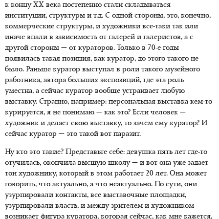
к концу XX века постепенно стали складываться
институции, структуры и т.д. С одной стороны, это, конечно,
коммерческие структуры, и художники все-таки так или
иначе впали в зависимость от галерей и галеристов, а с
другой стороны — от кураторов. Только в 70-е годы
появилась такая позиция, как куратор, до этого такого не
было. Раньше куратор выступал в роли такого музейного
работника, автора больших экспозиций, где эта роль
уместна, а сейчас куратор вообще устраивает любую
выставку. Странно, например: персональная выставка кем-то
курируется, я не понимаю — как это? Если человек —
художник и делает свою выставку, то зачем ему куратор? И
сейчас куратор — это такой вот паразит.
Ну кто это такие? Представьте себе: девушка пять лет где-то
отучилась, окончила высшую школу — и вот она уже задает
тон художнику, который в этом работает 20 лет. Она может
говорить, что актуально, а что неактуально. По сути, они
узурпировали контакты, все выставочные площадки,
узурпировали власть, и между зрителем и художником
возникает фигура куратора, которая сейчас, как мне кажется,