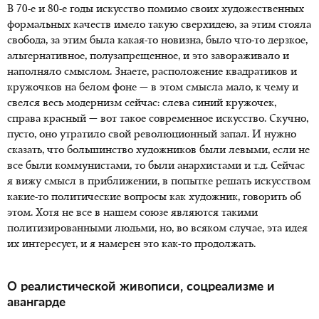
В 70-е и 80-е годы искусство помимо своих художественных
формальных качеств имело такую сверхидею, за этим стояла
свобода, за этим была какая-то новизна, было что-то дерзкое,
альтернативное, полузапрещенное, и это завораживало и
наполняло смыслом. Знаете, расположение квадратиков и
кружочков на белом фоне — в этом смысла мало, к чему и
свелся весь модернизм сейчас: слева синий кружочек,
справа красный — вот такое современное искусство. Скучно,
пусто, оно утратило свой революционный запал. И нужно
сказать, что большинство художников были левыми, если не
все были коммунистами, то были анархистами и т.д. Сейчас
я вижу смысл в приближении, в попытке решать искусством
какие-то политические вопросы как художник, говорить об
этом. Хотя не все в нашем союзе являются такими
политизированными людьми, но, во всяком случае, эта идея
их интересует, и я намерен это как-то продолжать.
О реалистической живописи, соцреализме и
авангарде