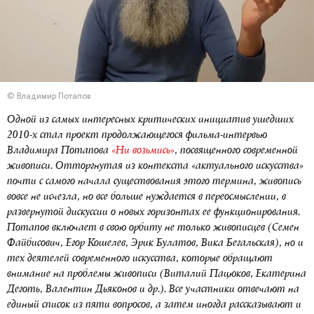
© Владимир Потапов
Одной из самых интересных критических инициатив ушедших
2010-х стал проект продолжающегося фильма-интервью
Владимира Потапова
«Ни возьмись»
, посвященного современной
живописи. Отторгнутая из контекста «актуального искусства»
почти с самого начала существования этого термина, живопись
вовсе не исчезла, но все больше нуждается в переосмыслении, в
развернутой дискуссии о новых горизонтах ее функционирования.
Потапов включает в свою орбиту не только живописцев (Семен
Файбисович, Егор Кошелев, Эрик Булатов, Вика Бегальская), но и
тех деятелей современного искусства, которые обращают
внимание на проблемы живописи (Виталий Пацюков, Екатерина
Деготь, Валентин Дьяконов и др.). Все участники отвечают на
единый список из пяти вопросов, а затем иногда рассказывают и