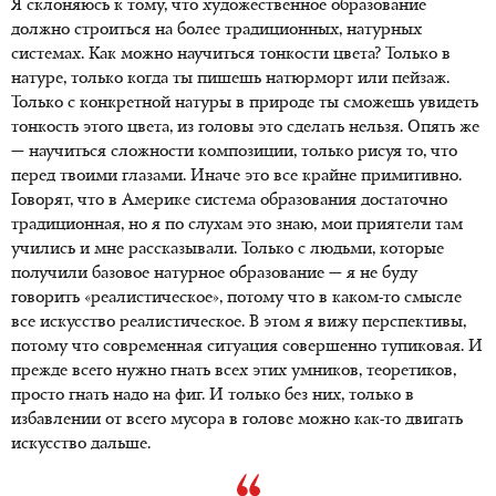
Я склоняюсь к тому, что художественное образование
должно строиться на более традиционных, натурных
системах. Как можно научиться тонкости цвета? Только в
натуре, только когда ты пишешь натюрморт или пейзаж.
Только с конкретной натуры в природе ты сможешь увидеть
тонкость этого цвета, из головы это сделать нельзя. Опять же
— научиться сложности композиции, только рисуя то, что
перед твоими глазами. Иначе это все крайне примитивно.
Говорят, что в Америке система образования достаточно
традиционная, но я по слухам это знаю, мои приятели там
учились и мне рассказывали. Только с людьми, которые
получили базовое натурное образование — я не буду
говорить «реалистическое», потому что в каком-то смысле
все искусство реалистическое. В этом я вижу перспективы,
потому что современная ситуация совершенно тупиковая. И
прежде всего нужно гнать всех этих умников, теоретиков,
просто гнать надо на фиг. И только без них, только в
избавлении от всего мусора в голове можно как-то двигать
искусство дальше.