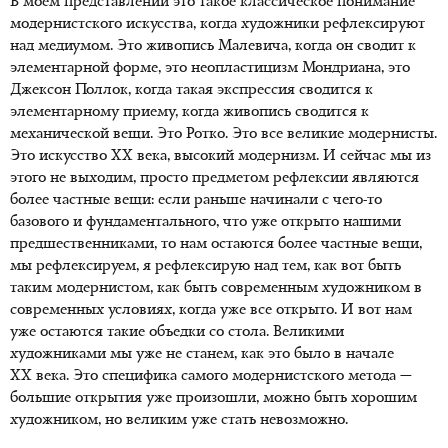
В моем представлении это такое классическое понимание
модернистского искусства, когда художники рефлексируют
над медиумом. Это живопись Малевича, когда он сводит к
элементарной форме, это неопластицизм Мондриана, это
Джексон Поллок, когда такая экспрессия сводится к
элементарному приему, когда живопись сводится к
механической вещи. Это Ротко. Это все великие модернисты.
Это искусство XX века, высокий модернизм. И сейчас мы из
этого не выходим, просто предметом рефлексии являются
более частные вещи: если раньше начинали с чего-то
базового и фундаментального, что уже открыто нашими
предшественниками, то нам остаются более частные вещи,
мы рефлексируем, я рефлексирую над тем, как вот быть
таким модернистом, как быть современным художником в
современных условиях, когда уже все открыто. И вот нам
уже остаются такие объедки со стола. Великими
художниками мы уже не станем, как это было в начале
XX века. Это специфика самого модернистского метода —
большие открытия уже произошли, можно быть хорошим
художником, но великим уже стать невозможно.