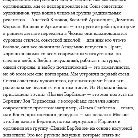
организацию, мы ее декларировали как Союз советских
художников; туда вошла чешская группа радикальных
реалистов — Алексей Клюков, Василий Артамонов, Доминик
Форман. Клюков и Артамонов — это русские ребята, которые
в раннем детстве переехали в Чехию; они вдохновляются
суровым стилем, советской школой — для них это что-то
базовое, они все окончили Академию искусств в Праге,
хорошо знакомы со всем современным искусством, но
сделали выбор. Выбор визуальный, работая с натуры, с
одной стороны, и выбор политический — это коммунисты,
но об этом мы еще поговорим. Мы устроили первый съезд
Союза советских художников, организаторами были эти
радикальные реалисты и я в том числе. Из Израиля была
приглашена группа «Новый Барбизон» — это моя подруга по
Берлину Зоя Черкасская, с которой мы сделали много
современных проектов: например, «Ольга Свиблова — говно,
или Конец критического дискурса» — мы делали в Москве
это. Зоя жила в Берлине, потом вернулась в Израиль и
организовала группу «Новый Барбизон» на основе натурной
живописи. Это все русские девушки, которые опять же