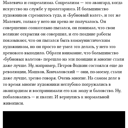
Малевича и соцреализма. Соцреализм — это авангард, когда
искусство на службе у пролетариата. И большинство
художников стремилось туда, и «Бубновый валет», и тот же
Малевич, только у него ни хрена не получалось. Он
совершенно сознательно пытался, он понимал, что свои
великие открытия он совершил, и его поздние работы
показывают, что он пытался быть коммунистическим
художником, но он просто не умел это делать, у него это
хреновато выходило. Обрати внимание, что большинство
«бубновых валетов» перешло на эти позиции и многие стали
даже лучше. Ну, например, Петров-Водкин состоялся еще до
революции, Машков, Кончаловский — они, по-моему, стали
даже лучше, трезво говоря. Очень многие. На самом деле в
то время многие художники неглубоко погружались в
авангардизм и воспринимали его как моду и баловство. Ну,
побаловались — и хватит. И вернулись к нормальной
живописи.