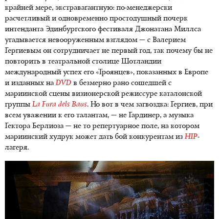
крайней мере, экстравагантную: по-менеджерски
расчетливый и одновременно простодушный почерк
интенданта Эдинбургского фестиваля Джонатана Миллса
угадывается невооруженным взглядом — с Валерием
Гергиевым он сотрудничает не первый год, так почему бы не
повторить в театральной столице Шотландии
международный успех его «Троянцев», показанных в Европе
и изданных на
DVD
в безмерно рано сошедшей с
мариинской сцены визионерской режиссуре каталонской
группы
La Fura dels Baus
. Но вот в чем загвоздка: Гергиев, при
всем уважении к его талантам, — не Гардинер, а музыка
Гектора Берлиоза — не то репертуарное поле, на котором
мариинский худрук может дать бой конкурентам из
HIP
-
лагеря.