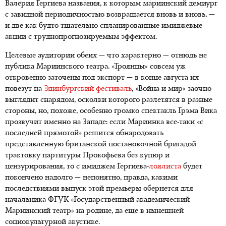
Валерия Гергиева названия, к которым мариинский демиург
с завидной периодичностью возвращается вновь и вновь, —
и две как будто тщательно спланированные имиджевые
акции с труднопрогнозируемым эффектом.
Целевые аудитории обеих — что характерно — отнюдь не
публика Мариинского театра. «Троянцы» совсем уж
откровенно заточены под экспорт — в конце августа их
повезут на
Эдинбургский фестиваль
, «Война и мир» заочно
выглядит снарядом, осколки которого разлетятся в разные
стороны, но, похоже, особенно громко спектакль Грэма Вика
прозвучит именно на Западе: если Мариинка все-таки «с
последней прямотой» решится обнародовать
представленную британской постановочной бригадой
трактовку партитуры Прокофьева без купюр и
цензурирования, то с имиджем Гергиева-
лоялиста
будет
покончено надолго — непонятно, правда, какими
последствиями выпуск этой премьеры обернется для
начальника ФГУК «Государственный академический
Мариинский театр» на родине, да еще в нынешней
социокультурной акустике.