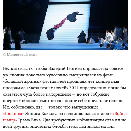
© Мариинский театр
Нельзя сказать, чтобы Валерий Гергиев оправдал их совсем
уж сполна: довольно худосочно смотрящаяся на фоне
«большой жратвы» фестивалей прошлых лет концертная
программа «Звезд белых ночей»-2014 определенно могла бы
оказаться чуть более калорийной — но вот собрание
оперных обновок смотрится вполне себе представительно.
Их, собственно, две — только что выпущенные
«Троянцы»
Янниса Коккоса да надвигающаяся в июле
«Война
и мир»
Грэма Вика. Два требующих мобилизации едва ли не
всей труппы эпических блокбастера, два знаковых для