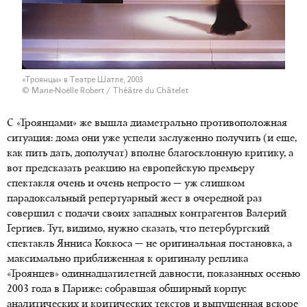
«Троянцы» в Театре Шатле, 2003
© Marie-Noëlle Robert / Théâtre du Châtelet
С «Троянцами» же вышла диаметрально противоположная
ситуация: дома они уже успели заслуженно получить (и еще,
как пить дать, дополучат) вполне благосклонную критику, а
вот предсказать реакцию на европейскую премьеру
спектакля очень и очень непросто — уж слишком
парадоксальный репертуарный жест в очередной раз
совершил с подачи своих западных контрагентов Валерий
Гергиев. Тут, видимо, нужно сказать, что петербургский
спектакль Янниса Коккоса — не оригинальная постановка, а
максимально приближенная к оригиналу реплика
«Троянцев» одиннадцатилетней давности, показанных осенью
2003 года в Париже: собравшая обширный корпус
аналитических и критических текстов и выпущенная вскоре