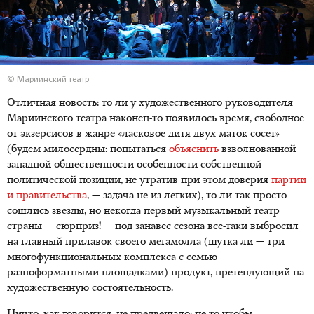
© Мариинский театр
Отличная новость: то ли у художественного руководителя
Мариинского театра наконец-то появилось время, свободное
от экзерсисов в жанре «ласковое дитя двух маток сосет»
(будем милосердны: попытаться
объяснить
взволнованной
западной общественности особенности собственной
политической позиции, не утратив при этом доверия
партии
и правительства
, — задача не из легких), то ли так просто
сошлись звезды, но некогда первый музыкальный театр
страны — сюрприз! — под занавес сезона все-таки выбросил
на главный прилавок своего мегамолла (шутка ли — три
многофункциональных комплекса с семью
разноформатными площадками) продукт, претендующий на
художественную состоятельность.