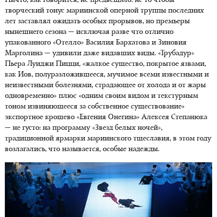
Ничто, как говорится, не предвещало: не то чтобы
творческий тонус мариинской оперной труппы последних
лет заставлял ожидать особых прорывов, но премьеры
нынешнего сезона — исключая разве что отлично
упакованного «Отелло» Василия Бархатова и Зиновия
Марголина — удивили даже видавших виды. «Трубадур»
Пьера Луиджи Пицци, «жалкое существо, покрытое язвами,
как Иов, полуразложившееся, мучимое всеми известными и
неизвестными болезнями, страдающее от холода и от жары
одновременно» плюс «одним своим видом и текстурным
тоном извиняющееся за собственное существование»
экспортное крошево «Евгения Онегина» Алексея Степанюка
— не густо: на программу «Звезд белых ночей»,
традиционной ярмарки мариинского тщеславия, в этом году
возлагались, что называется, особые надежды.