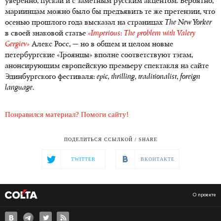
уверенно, пускай и с заметным русским акцентом. Вероятно,
мариинцам можно было бы предъявить те же претензии, что
осенью прошлого года высказал на страницах
The
New
Yorker
в своей знаковой статье
«Imperious: The problem with Valery
Gergiev»
Алекс Росс, — но в общем и целом новые
петербургские «Троянцы» вполне соответствуют тэгам,
анонсирующим европейскую премьеру спектакля на сайте
Эдинбургского фестиваля:
epic
,
thrilling
,
traditionalist
,
foreign
language
.
Понравился материал? Помоги сайту!
ПОДЕЛИТЬСЯ ССЫЛКОЙ / SHARE
TWITTER
ВКОНТАКТЕ
О проекте