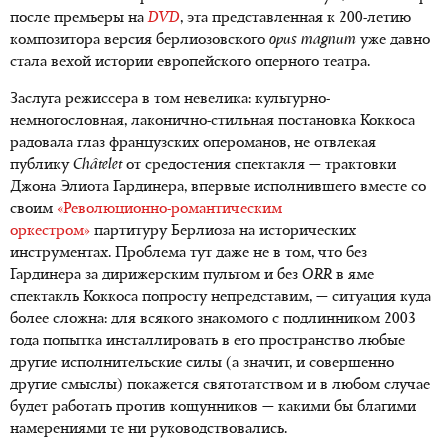
после премьеры на
DVD
, эта представленная к 200-летию
композитора версия берлиозовского
opus magnum
уже давно
стала вехой истории европейского оперного театра.
Заслуга режиссера в том невелика: культурно-
немногословная, лаконично-стильная постановка Коккоса
радовала глаз французских опероманов, не отвлекая
публику
Châtelet
от средостения спектакля — трактовки
Джона Элиота Гардинера, впервые исполнившего вместе со
своим
«Революционно-романтическим
оркестром»
партитуру Берлиоза на исторических
инструментах. Проблема тут даже не в том, что без
Гардинера за дирижерским пультом и без
ORR
в яме
спектакль Коккоса попросту непредставим, — ситуация куда
более сложна: для всякого знакомого с подлинником 2003
года попытка инсталлировать в его пространство любые
другие исполнительские силы (а значит, и совершенно
другие смыслы) покажется святотатством и в любом случае
будет работать против кощунников — какими бы благими
намерениями те ни руководствовались.