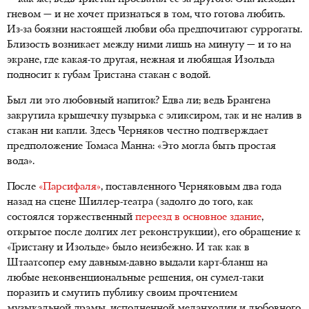
гневом — и не хочет признаться в том, что готова любить.
Из-за боязни настоящей любви оба предпочитают суррогаты.
Близость возникает между ними лишь на минуту — и то на
экране, где какая-то другая, нежная и любящая Изольда
подносит к губам Тристана стакан с водой.
Был ли это любовный напиток? Едва ли; ведь Брангена
закрутила крышечку пузырька с эликсиром, так и не налив в
стакан ни капли. Здесь Черняков честно подтверждает
предположение Томаса Манна: «Это могла быть простая
вода».
После
«Парсифаля»
, поставленного Черняковым два года
назад на сцене Шиллер-театра (задолго до того, как
состоялся торжественный
переезд в основное здание
,
открытое после долгих лет реконструкции), его обращение к
«Тристану и Изольде» было неизбежно. И так как в
Штаатсопер ему давным-давно выдали карт-бланш на
любые неконвенциональные решения, он сумел-таки
поразить и смутить публику своим прочтением
музыкальной драмы, исполненной меланхолии и любовного