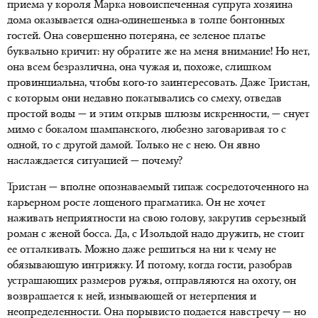
приема у короля Марка новоиспеченная супруга хозяина
дома оказывается одна-одинешенька в толпе бонтонных
гостей. Она совершенно потеряна, ее зеленое платье
буквально кричит: ну обратите же на меня внимание! Но нет,
она всем безразлична, она чужая и, похоже, слишком
провинциальна, чтобы кого-то заинтересовать. Даже Тристан,
с которым они недавно покатывались со смеху, отведав
простой воды — и этим открыв шлюзы искренности, — снует
мимо с бокалом шампанского, любезно заговаривая то с
одной, то с другой дамой. Только не с нею. Он явно
наслаждается ситуацией — почему?
Тристан — вполне опознаваемый типаж сосредоточенного на
карьерном росте лощеного прагматика. Он не хочет
наживать неприятности на свою голову, закрутив серьезный
роман с женой босса. Да, с Изольдой надо дружить, не стоит
ее отталкивать. Можно даже решиться на ни к чему не
обязывающую интрижку. И потому, когда гости, разобрав
устрашающих размеров ружья, отправляются на охоту, он
возвращается к ней, изнывающей от нетерпения и
неопределенности. Она порывисто подается навстречу — но