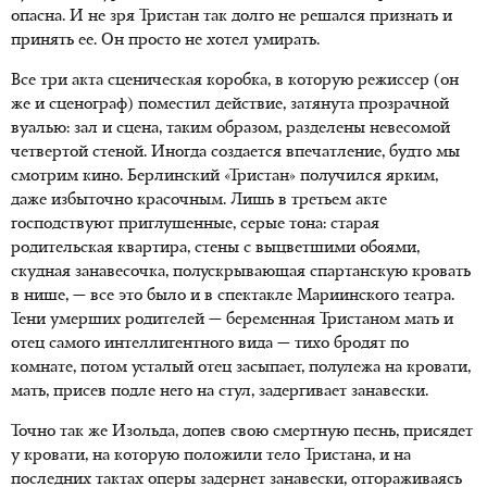
опасна. И не зря Тристан так долго не решался признать и
принять ее. Он просто не хотел умирать.
Все три акта сценическая коробка, в которую режиссер (он
же и сценограф) поместил действие, затянута прозрачной
вуалью: зал и сцена, таким образом, разделены невесомой
четвертой стеной. Иногда создается впечатление, будто мы
смотрим кино. Берлинский «Тристан» получился ярким,
даже избыточно красочным. Лишь в третьем акте
господствуют приглушенные, серые тона: старая
родительская квартира, стены с выцветшими обоями,
скудная занавесочка, полускрывающая спартанскую кровать
в нише, — все это было и в спектакле Мариинского театра.
Тени умерших родителей — беременная Тристаном мать и
отец самого интеллигентного вида — тихо бродят по
комнате, потом усталый отец засыпает, полулежа на кровати,
мать, присев подле него на стул, задергивает занавески.
Точно так же Изольда, допев свою смертную песнь, присядет
у кровати, на которую положили тело Тристана, и на
последних тактах оперы задернет занавески, отгораживаясь