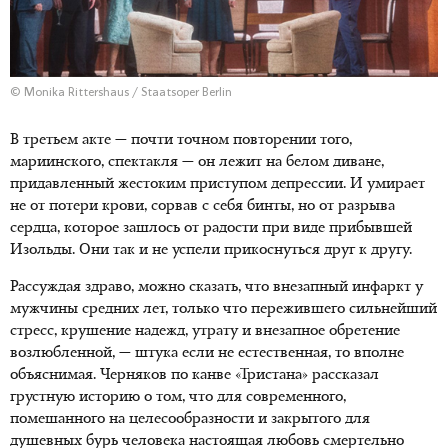
© Monika Rittershaus / Staatsoper Berlin
В третьем акте — почти точном повторении того,
мариинского, спектакля — он лежит на белом диване,
придавленный жестоким приступом депрессии. И умирает
не от потери крови, сорвав с себя бинты, но от разрыва
сердца, которое зашлось от радости при виде прибывшей
Изольды. Они так и не успели прикоснуться друг к другу.
Рассуждая здраво, можно сказать, что внезапный инфаркт у
мужчины средних лет, только что пережившего сильнейший
стресс, крушение надежд, утрату и внезапное обретение
возлюбленной, — штука если не естественная, то вполне
объяснимая. Черняков по канве «Тристана» рассказал
грустную историю о том, что для современного,
помешанного на целесообразности и закрытого для
душевных бурь человека настоящая любовь смертельно