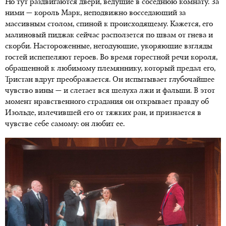
Но тут раздвигаются двери, ведущие в соседнюю комнату. За
ними — король Марк, неподвижно восседающий за
массивным столом, спиной к происходящему. Кажется, его
малиновый пиджак сейчас расползется по швам от гнева и
скорби. Настороженные, негодующие, укоряющие взгляды
гостей испепеляют героев. Во время горестной речи короля,
обращенной к любимому племяннику, который предал его,
Тристан вдруг преображается. Он испытывает глубочайшее
чувство вины — и слетает вся шелуха лжи и фальши. В этот
момент нравственного страдания он открывает правду об
Изольде, излечившей его от тяжких ран, и признается в
чувстве себе самому: он любит ее.