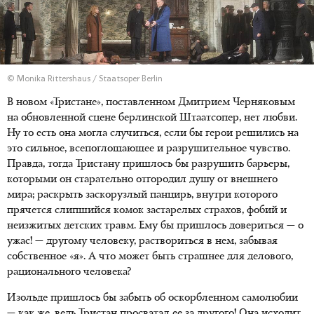
© Monika Rittershaus / Staatsoper Berlin
В новом «Тристане», поставленном Дмитрием Черняковым
на обновленной сцене берлинской Штаатсопер, нет любви.
Ну то есть она могла случиться, если бы герои решились на
это сильное, всепоглощающее и разрушительное чувство.
Правда, тогда Тристану пришлось бы разрушить барьеры,
которыми он старательно отгородил душу от внешнего
мира; раскрыть заскорузлый панцирь, внутри которого
прячется слипшийся комок застарелых страхов, фобий и
неизжитых детских травм. Ему бы пришлось довериться — о
ужас! — другому человеку, раствориться в нем, забывая
собственное «я». А что может быть страшнее для делового,
рационального человека?
Изольде пришлось бы забыть об оскорбленном самолюбии
— как же, ведь Тристан просватал ее за другого! Она исходит