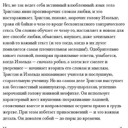
Нет, не так ведет себя истинный влюбленный: язык тела
Тристана явно противоречит словам любви, и это
настораживает. Тристан, похоже, морочит голову Изольде,
травя ей байки о чем-то вроде бесконтактного тантрического
секса. Он словно обучает ее чему-то, наставляет в новом для
нее способе любви, объясняет, внушает, даже зачитывает
какой-то важный текст (и это тогда, когда в их дуэте
появляется самая пленительная мелодия!). Одобрительно
кивает головой, поощряя правильные ответы, улыбается,
когда Изольда — сначала робко, а затем все смелее и
увереннее — начинает вторить его словам и мыслям.
Тристан и Изольда напоминают учителя и послушную,
старательную ученицу. Но на самом деле Тристан выступает
как бессовестный манипулятор, гуру-шарлатан, успешно
морочащий голову наивной неофитке. Он использует
характерный жест внушения: потряхивание ладоней,
сложенных вместе и направленных острием прямо в грудь
жертве. При этом избегает прикосновений — и это важная
деталь. Он доволен собой — до поры до времени.