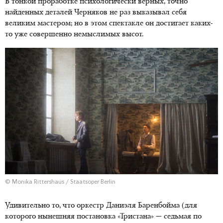
В тонкой проработке психологически верных, точно
найденных деталей Черняков не раз выказывал себя
великим мастером; но в этом спектакле он достигает каких-
то уже совершенно немыслимых высот.
© Monika Rittershaus / Staatsoper Berlin
Удивительно то, что оркестр Даниэля Баренбойма (для
которого нынешняя постановка «Тристана» — седьмая по