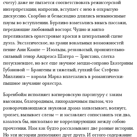
счету) даже не пытается соответствовать режиссерской
интерпретации; напротив, вступает с нею в открытую
дискуссию. Скорбно и безысходно длились невыносимые
паузы во вступлении. Бурливо взметались ввысь пассажи,
передающие любовный восторг. Чудно и мягко
переливались оркестровые краски в центральной сцене
дуэта. Экстатическое, на грани вокальных возможностей
пение Ани Кампе — Изольды, резковатый, пронзительно-
сильный тенор Андреаса Шагера — Тристана, слегка
потускневшее, но все еще звучное меццо-сопрано Екатерины
Губановой — Брангены и тяжелый, гулкий бас Стефена
Миллинга — короля Марка вплетались в романтически-
пышное звучание оркестра.
Баренбойм исполняет вагнеровскую партитуру с таким
высоким, благородным, лихорадочным пылом, что
разворачивающаяся звуковая драма захватывает, волнует,
трогает, вызывает слезы — и заставляет сопоставить эти два,
казалось бы, нисколько не коррелирующих между собою
прочтения. Нам как будто рассказывают две разные истории.
Но эти истории дополняют друг друга. И оттого содержание