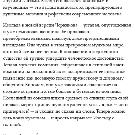
другими глазами. Взгляд его оказался холодным и
изучающим — это взгляд вивисектора, препарирующего
душевные метания и рефлексии современного человека.
Изольда в новой версии Чернякова — усталая, опустошенная
и уже немолодая женщина. Ее провожают
пренебрежительными, пожалуй, даже презрительными
взглядами. Она чужая в этом прекрасном мужском мире,
который все за нее решил. В положении отверженного
существа ей трудно утвердить человеческое достоинство.
Теплая мужская компания, собравшаяся в стильной кают-
компании на роскошной яхте, воспринимает ее внезапное
появление как досадную помеху дружескому и деловому
общению. Впрочем, они уже закончили совещание: на
столике остались пустые бокалы и бутылки из-под пива.
Последний из совещавшихся срывает со спинки стула свой
пиджак, мерит пришедшую отчужденным взглядом — чего
приперлась? — и уходит, не сказав ни слова. Теперь можно
дать волю чувствам — и ярость накрывает Изольду с
головой.