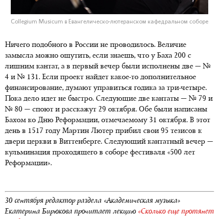
Collegium Musicum в Евангелическо-лютеранском кафедральном соборе
Ничего подобного в России не проводилось. Величие
замысла можно ощутить, если знаешь, что у Баха 200 с
лишним кантат, а в первый вечер были исполнены две — №
4 и № 131. Если проект найдет какое-то дополнительное
финансирование, думают управиться годика за три-четыре.
Пока дело идет не быстро. Следующие две кантаты — № 79 и
№ 80 — споют и расскажут 29 октября. Обе были написаны
Бахом ко Дню Реформации, отмечаемому 31 октября. В этот
день в 1517 году Мартин Лютер прибил свои 95 тезисов к
двери церкви в Виттенберге. Следующий кантатный вечер —
кульминация проходящего в соборе фестиваля «500 лет
Реформации».
30 сентября редактор раздела «Академическая музыка»
Екатерина Бирюкова прочитает лекцию
«Сколько еще протянет