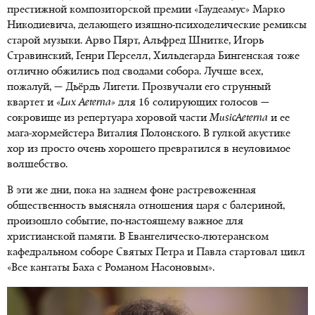
престижной композиторской премии «Гаудеамус» Марко
Никодиевича, делающего изящно-психоделические ремиксы
старой музыки. Арво Пярт, Альфред Шнитке, Игорь
Стравинский, Генри Перселл, Хильдегарда Бингенская тоже
отлично обжились под сводами собора. Лучше всех,
пожалуй, — Дьёрдь Лигети. Прозвучали его струнный
квартет и
«
Lux
A
eterna
»
для 16 солирующих голосов —
сокровище из репертуара хоровой части
MusicAeterna
и ее
мага-хормейстера Виталия Полонского. В гулкой акустике
хор из просто очень хорошего превратился в неуловимое
волшебство.
В эти же дни, пока на заднем фоне растревоженная
общественность выясняла отношения царя с балериной,
произошло событие, по-настоящему важное для
христианской памяти. В Евангелическо-лютеранском
кафедральном соборе Святых Петра и Павла стартовал цикл
«Все кантаты Баха с Романом Насоновым».