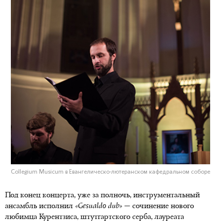
Collegium Musicum в Евангелическо-лютеранском кафедральном соборе
Под конец концерта, уже за полночь, инструментальный
ансамбль исполнил
«
Gesualdo
dub
»
— сочинение нового
любимца Курентзиса, штутгартского серба, лауреата