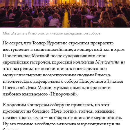
MusicAeterna в Римско-католическом кафедральном соборе
Не секрет, что Теодор Курентзис стремится превратить
выступление в священнодействие, а концертный зал в храм.
Пролетая над Москвой после суперактивного лета
европейских гастролей, пермский коллектив
MusicAeterna
на
этот раз решил не половинничать и высадился под
монументальными неоготическими сводами Римско-
католического кафедрального собора Непорочного Зачатия
Пресвятой Девы Марии, музыкантами для краткости
любовно называемого «Непорочкой».
К хорошим концертам собору не привыкать, но этот
претендует на большее. Ночь, готика, толчея, ожидание,
неизвестность, чудо — вот вкратце описание мероприятия.
Ну это помимо всеобщего ажиотажа и кусающихся цен на