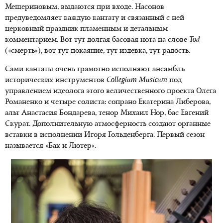
Мещериновым, выдаются при входе. Насонов
предуведомляет каждую кантату и связанный с ней
церковный праздник пламенным и детальным
комментарием. Вот тут долгая басовая нота на слове
Tod
(«смерть»), вот тут покаяние, тут издевка, тут радость.
Сами кантаты очень грамотно исполняют ансамбль
исторических инструментов
Collegium
Musicum
под
управлением идеолога этого величественного проекта Олега
Романенко и четыре солиста: сопрано Екатерина Либерова,
альт Анастасия Бондарева, тенор Михаил Нор, бас Евгений
Скурат. Дополнительную атмосферность создают органные
вставки в исполнении Игоря Гольденберга. Первый сезон
называется «Бах и Лютер».