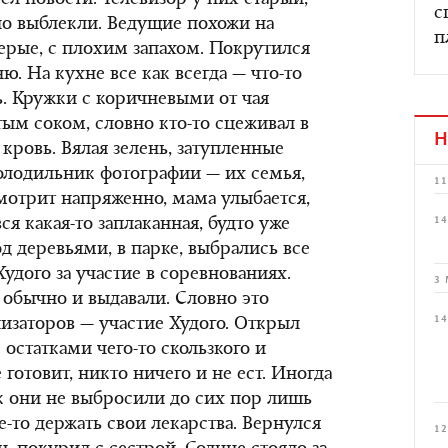
ел новости. Телевизор у них старый,
с
 но выблекли. Ведущие похожи на
п
рые, с плохим запахом. Покрутился
ю. На кухне все как всегда — что-то
ь. Кружки с коричневыми от чая
тым соком, словно кто-то сцеживал в
Н
ровь. Вялая зелень, затупленные
олодильник фотографии — их семья,
11
смотрит напряженно, мама улыбается,
14
ся какая-то заплаканная, будто уже
под деревьями, в парке, выбрались все
удого за участие в соревнованиях.
3 
 обычно и выдавали. Словно это
14
низаторов — участие Худого. Открыл
остатками чего-то скользкого и
 готовит, никто ничего и не ест. Иногда
к они не выбросили до сих пор лишь
е-то держать свои лекарства. Вернулся
12