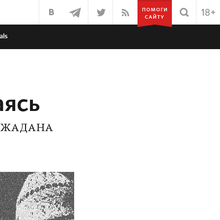
ПОМОГИ
САЙТУ
als
аясь
Я ЖАДАНА