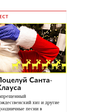
ЕСТ
Поцелуй Санта-
Клауса
апрещенный
ождественский хит и другие
раздничные песни в