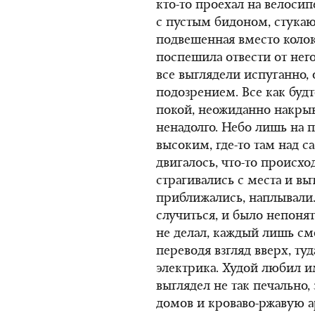
кто-то проехал на велоси
с пустым бидоном, стукаю
подвешенная вместо колок
поспешила отвести от него
все выглядели испуганно, 
подозрением. Все как будт
покой, неожиданно накрыв
ненадолго. Небо лишь на 
высоким, где-то там над 
двигалось, что-то происхо
страгивались с места и вы
приближались, наплывали.
случиться, и было непонят
не делал, каждый лишь см
переводя взгляд вверх, ту
электрика. Худой любил и
выглядел не так печально,
домов и кроваво-ржавую 