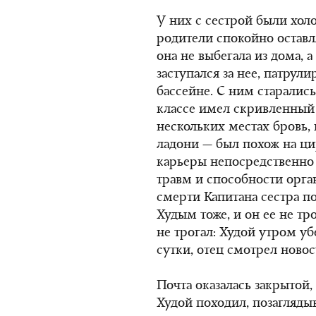
У них с сестрой были хол
родители спокойно оставл
она не выбегала из дома, а
заступался за нее, патрул
бассейне. С ним старались
классе имел скривленный 
нескольких местах бровь
ладони — был похож на ци
карьеры непосредственно 
травм и способности орга
смерти Капитана сестра по
Худым тоже, и он ее не тр
не трогал: Худой утром убе
сутки, отец смотрел новос
Почта оказалась закрытой, 
Худой походил, позаглядыв