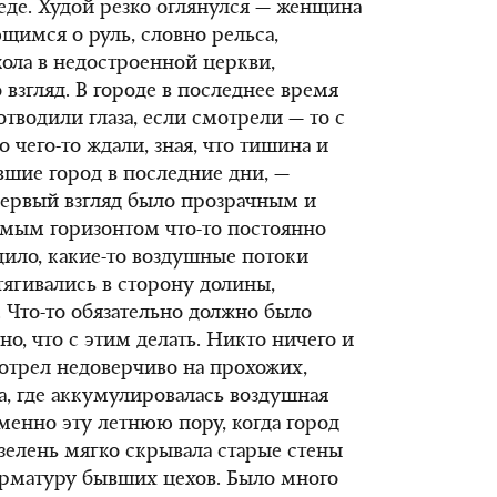
педе. Худой резко оглянулся — женщина
щимся о руль, словно рельса,
ола в недостроенной церкви,
 взгляд. В городе в последнее время
отводили глаза, если смотрели — то с
о чего-то ждали, зная, что тишина и
шие город в последние дни, —
первый взгляд было прозрачным и
самым горизонтом что-то постоянно
дило, какие-то воздушные потоки
тягивались в сторону долины,
 Что-то обязательно должно было
но, что с этим делать. Никто ничего и
отрел недоверчиво на прохожих,
да, где аккумулировалась воздушная
менно эту летнюю пору, когда город
 зелень мягко скрывала старые стены
арматуру бывших цехов. Было много