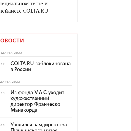
пециальном тесте и
лейлисте COLTA.RU
ОВОСТИ
 МАРТА 2022
COLTA.RU заблокирована
:52
в России
МАРТА 2022
Из фонда V-A-C уходит
:53
художественный
директор Франческо
Манакорда
Уволился замдиректора
:33
Пушкинского музея