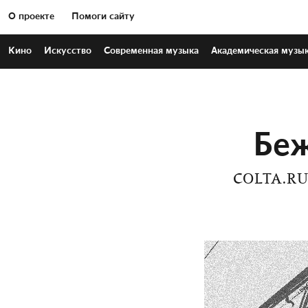
О проекте
Помоги сайту
Кино
Искусство
Современная
музыка
Академическая
музы
Беж
COLTA.R