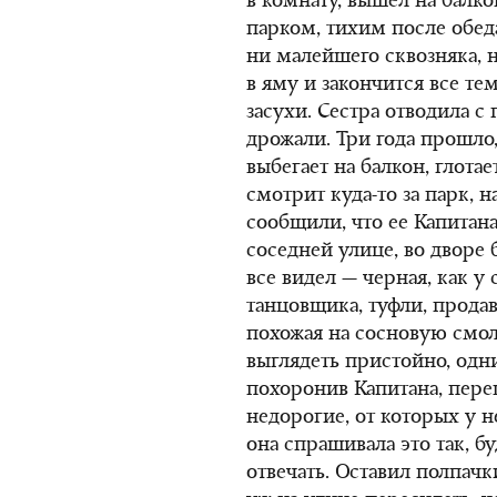
в комнату, вышел на балко
парком, тихим после обе
ни малейшего сквозняка, н
в яму и закончится все тем
засухи. Сестра отводила с
дрожали. Три года прошло,
выбегает на балкон, глот
смотрит куда-то за парк, на
сообщили, что ее Капитана
соседней улице, во дворе 
все видел — черная, как у 
танцовщика, туфли, продавл
похожая на сосновую смо
выглядеть пристойно, одни
похоронив Капитана, пере
недорогие, от которых у н
она спрашивала это так, бу
отвечать. Оставил полпачк