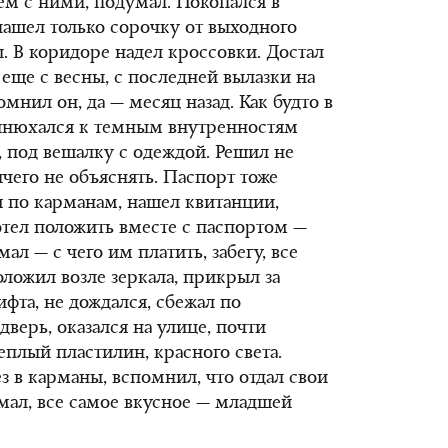
ем с ними, подумал. Покопался в
нашел только сорочку от выходного
 В коридоре надел кроссовки. Достал
ще с весны, с последней вылазки на
омнил он, да — месяц назад. Как будто в
ринюхался к темным внутренностям
д, под вешалку с одеждой. Решил не
чего не объяснять. Паспорт тоже
 по карманам, нашел квитанции,
 хотел положить вместе с паспортом —
ал — с чего им платить, забегу, все
ложил возле зеркала, прикрыл за
ифта, не дождался, сбежал по
дверь, оказался на улице, почти
теплый пластилин, красного света.
ез в карманы, вспомнил, что отдал свои
умал, все самое вкусное — младшей