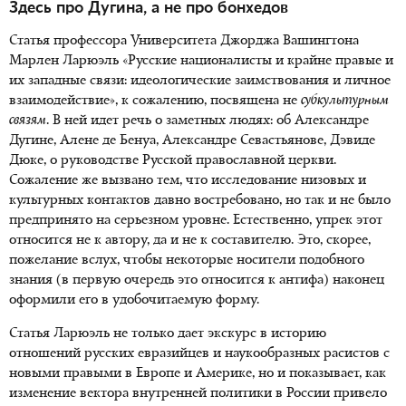
Здесь про Дугина, а не про
бонхедов
Статья профессора Университета Джорджа Вашингтона
Марлен Ларюэль «Русские националисты и крайне правые и
их западные связи: идеологические заимствования и личное
взаимодействие», к сожалению, посвящена не
субкультурным
связям
. В ней идет речь о заметных людях: об Александре
Дугине, Алене де Бенуа, Александре Севастьянове, Дэвиде
Дюке, о руководстве Русской православной церкви.
Сожаление же вызвано тем, что исследование низовых и
культурных контактов давно востребовано, но так и не было
предпринято на серьезном уровне. Естественно, упрек этот
относится не к автору, да и не к составителю. Это, скорее,
пожелание вслух, чтобы некоторые носители подобного
знания (в первую очередь это относится к антифа) наконец
оформили его в удобочитаемую форму.
Статья Ларюэль не только дает экскурс в историю
отношений русских евразийцев и наукообразных расистов с
новыми правыми в Европе и Америке, но и показывает, как
изменение вектора внутренней политики в России привело