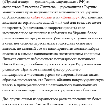
(
«Правый сектор» — организация, запрещенная в РФ
) за
авторством Вячеслава Лихачева — руководителя Группы
мониторинга прав национальных меньшинств на Украине —
опубликована на
сайте «Совы»
и на
«Полит.ру»
. Это, конечно,
вишенка на торте и настоящий
must-read
для всех, кто хочет
подкрепить (а возможно, и скорректировать) свое
эмоциональное отношение к событиям на Украине более
рациональными аргументами. Учитывая доступность текста
в сети, нет смысла пересказывать здесь даже основные
выводы, но главный все же надо привести: сколько-нибудь
опасным в смысле национализма политическим явлением
Лихачев считает набирающего популярность популиста
Олега Ляшко, способного привести в новую Раду национал-
радикалов. При этом главный фактор роста его
популярности — военная угроза со стороны России; таким
образом, получается, что Россия, обвинив новую украинскую
власть в приверженности к радикальному национализму,
сама же катализирует его подъем в украинском обществе.
Две другие статьи из украинского раздела посвящены более
частным вопросам: Антон Шеховцов — исследователь