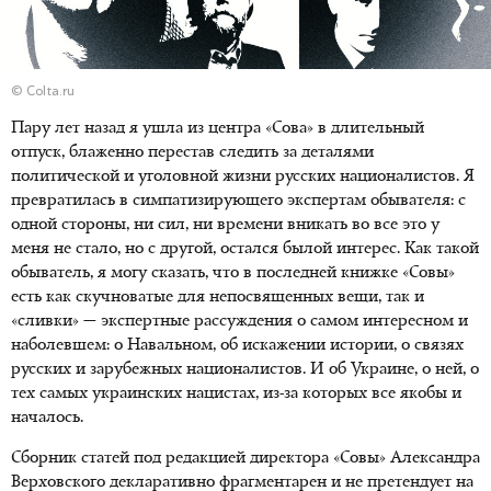
© Colta.ru
Пару лет назад я ушла из центра «Сова» в длительный
отпуск, блаженно перестав следить за деталями
политической и уголовной жизни русских националистов. Я
превратилась в симпатизирующего экспертам обывателя: с
одной стороны, ни сил, ни времени вникать во все это у
меня не стало, но с другой, остался былой интерес. Как такой
обыватель, я могу сказать, что в последней книжке «Совы»
есть как скучноватые для непосвященных вещи, так и
«сливки» — экспертные рассуждения о самом интересном и
наболевшем: о Навальном, об искажении истории, о связях
русских и зарубежных националистов. И об Украине, о ней, о
тех самых украинских нацистах, из-за которых все якобы и
началось.
Сборник статей под редакцией директора «Совы» Александра
Верховского декларативно фрагментарен и не претендует на