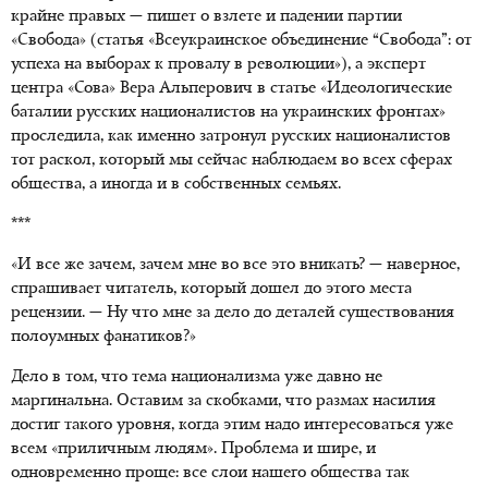
крайне правых — пишет о взлете и падении партии
«Свобода» (статья «Всеукраинское объединение “Свобода”: от
успеха на выборах к провалу в революции»), а эксперт
центра «Сова» Вера Альперович в статье «Идеологические
баталии русских националистов на украинских фронтах»
проследила, как именно затронул русских националистов
тот раскол, который мы сейчас наблюдаем во всех сферах
общества, а иногда и в собственных семьях.
***
«И все же зачем, зачем мне во все это вникать? — наверное,
спрашивает читатель, который дошел до этого места
рецензии. — Ну что мне за дело до деталей существования
полоумных фанатиков?»
Дело в том, что тема национализма уже давно не
маргинальна. Оставим за скобками, что размах насилия
достиг такого уровня, когда этим надо интересоваться уже
всем «приличным людям». Проблема и шире, и
одновременно проще: все слои нашего общества так