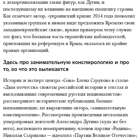
к демаргинализации таких фигур, как Дугин, и
последующему их влиянию на внешнюю политику страны.
Как отмечает автор, «украинский кризис 2014 года позволил
указанным группам в явном виде предложить Кремлю свои
западноевропейские связи», ярким примером чему служит
тот факт, что большая часть европейских наблюдателей,
приехавших на референдум в Крым, оказалась из крайне
правых организаций.
Здесь про занимательную конспирологию и про
то, во что это выливается
Историк и эксперт центра «Сова» Елена Струкова в статье
«Дым отечества: сюжеты российской истории в текстах и
высказываниях современных русских националистов»
рассматривает исторические публикации, больше
напоминающие, по выражению автора, «занимательную
конспирологию».
Рассмотрены произведения нескольких
ультраправых деятелей: Александра Дугина (куда же без
него), воспевшего неоопричнину; членов партии «Родина»;
Николая Старикова — идеолога «Партии Великое Отечество»;