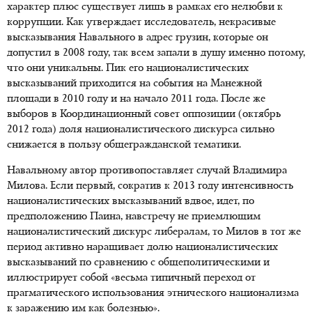
характер плюс существует лишь в рамках его нелюбви к
коррупции. Как утверждает исследователь, некрасивые
высказывания Навального в адрес грузин, которые он
допустил в 2008 году, так всем запали в душу именно потому,
что они уникальны. Пик его националистических
высказываний приходится на события на Манежной
площади в 2010 году и на начало 2011 года. После же
выборов в Координационный совет оппозиции (октябрь
2012 года) доля националистического дискурса сильно
снижается в пользу общегражданской тематики.
Навальному автор противопоставляет случай Владимира
Милова. Если первый, сократив к 2013 году интенсивность
националистических высказываний вдвое, идет, по
предположению Паина, навстречу не приемлющим
националистический дискурс либералам, то Милов в тот же
период активно наращивает долю националистических
высказываний по сравнению с общеполитическими и
иллюстрирует собой «весьма типичный переход от
прагматического использования этнического национализма
к заражению им как болезнью».