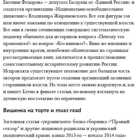
Евгения Федорова — депутата Госдумы от «Единой России» и
создателя организации «Национально-освободительное
движение»; Владимира Жириновского. Все эти фигуры так
или иначе лояльны по отношению к существующей власти.
Все они в своих сочинениях совершают систематическую
подмену обычного для историков вопроса «Почему это
произошло?» на вопрос «Кто виноват?». Вина же внешних и
внутренних врагов, неизбежно обличаемых на страницах
рассматриваемых книг, заключается в препятствовании
самостоятельному историческому развитию России.
Исправлять существующее положение дел большая часть
авторов предлагает путем создания организаций активных
сторонников власти. На этом месте можно вздрогнуть и, как
и пишет Елена в финале статьи, по-новому взглянуть на
дугинскую ностальгию по опричнине.
Вишенка на торте и must-read
Заглавная статья «украинского» блока сборника «“Правый
сектор” и другие: национал-радикалы и украинский
политический кризис конца 2013-го — начала 2014 года»