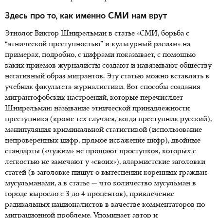
Здесь про то, как именно СМИ нам врут
Этнолог Виктор Шнирельман в статье «СМИ, борьба с
“этнической преступностью” и культурный расизм» на
примерах, подробно, с цифрами показывает, с помощью
каких приемов журналисты создают и навязывают обществу
негативный образ мигрантов. Эту статью можно вставлять в
учебник факультета журналистики. Вот способы создания
мигрантофобских настроений, которые перечисляет
Шнирельман: называние этнической принадлежности
преступника (кроме тех случаев, когда преступник русский),
манипуляция криминальной статистикой (использование
непроверенных цифр, прямое искажение цифр), двойные
стандарты («чужим» не прощают проступков, которых с
легкостью не замечают у «своих»), алармистские заголовки
статей (в заголовке пишут о вытеснении коренных граждан
мусульманами, а в статье — что количество мусульман в
городе выросло с 3 до 4 процентов), привлечение
радикальных националистов в качестве комментаторов по
миграционной проблеме. Упоминает автор и