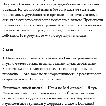
Но употребление их ведет к подспудной замене своих слов —
чужими. То, что любой язык и без того диктует (штампы,
стереотипы), усугубляется и приводит к автоматизации, то
есть увеличению количества неживого в живом. Происходит
размывание личностных границ. А это, как прекрасно знают
психиатры, ведет к страху и панике, к неспособности к
действию. И в результате — к потере вкуса к жизни.
2 мая
1.
Ономастика — наука об именах вообще, антропонимия —
наука о человеческих именах. Бедные науки, несчастные.
В конечном счете единственное, что стоит принять во
внимание, — это даже не перформативность, а реактивность,
скорость ответа. Позвали — ответил!
Девушка, в синей шапке! — Нет, я не Вас! Авраам! — Я тут.
Лазарь! вышиб дно и вышел вон. Есть об этом смешной
скетч у Раймона Девоса под названием «Сын Авраама» и
изумительные страницы у Деррида в книге «Последний