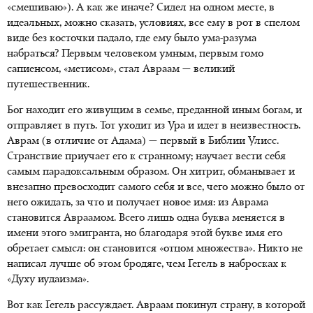
«смешиваю»). А как же иначе? Сидел на одном месте, в
идеальных, можно сказать, условиях, все ему в рот в спелом
виде без косточки падало, где ему было ума-разума
набраться? Первым человеком умным, первым гомо
сапиенсом, «метисом», стал Авраам — великий
путешественник.
Бог находит его живущим в семье, преданной иным богам, и
отправляет в путь. Тот уходит из Ура и идет в неизвестность.
Аврам (в отличие от Адама) — первый в Библии Улисс.
Странствие приучает его к странному; научает вести себя
самым парадоксальным образом. Он хитрит, обманывает и
внезапно превосходит самого себя и все, чего можно было от
него ожидать, за что и получает новое имя: из Аврама
становится Авраамом. Всего лишь одна буква меняется в
имени этого эмигранта, но благодаря этой букве имя его
обретает смысл: он становится «отцом множества». Никто не
написал лучше об этом бродяге, чем Гегель в набросках к
«Духу иудаизма».
Вот как Гегель рассуждает. Авраам покинул страну, в которой