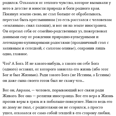
родился. Отказался от теплого чувства, которое вызывали у
него в детстве и юности природа и боги родного края.
Покинул землю свою, не стал больше ее обрабатывать,
перестал быть крестьянином (то есть расстался с человеком
«земляным»; снял галоши), и вот он на земле иностранец.
Он отрезал себя от семейно-родственных уз, пожертвовал
данными ему от рождения природно-культурными и
легендарно-кулинарными радостями (праздничный стол с
заливным и селедкой, с салатом оливье), сохранив лишь
одно, главное.
Что? А Бога. И не какого-нибудь, а такого он себе Бога
(одного) оставил, от которого зависела его жизнь (ибо этот
Бог и был Жизнью). Ради такого Бога (не Истины, а Естины)
он даже сына своего готов был не скажу что...
Вот он, Авраам, — человек, порывающий все связи ради
Живаго. Вот она — религия иностранца. Вот его вера в Жизнь
против веры в грязь и в побольше-повкуснее. Никто ведь его
из дому не гнал, с родителями он не ссорился, а просто
ушел, отказался от само собой текшей в его сторону любви,