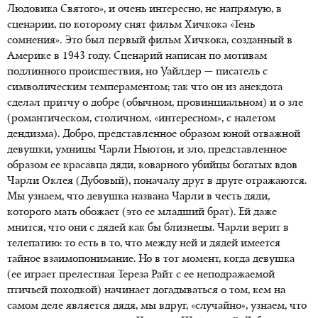
Людовика Святого», и очень интересно, не напрямую, в
сценарии, по которому снят фильм Хичкока «Тень
сомнения». Это был первый фильм Хичкока, созданный в
Америке в 1943 году. Сценарий написан по мотивам
подлинного происшествия, но Уайлдер — писатель с
символическим темпераментом; так что он из анекдота
сделал притчу о добре (обычном, провинциальном) и о зле
(романтическом, столичном, «интересном», с налетом
дендизма). Добро, представленное образом юной отважной
девушки, умницы Чарли Ньютон, и зло, представленное
образом ее красавца дяди, коварного убийцы богатых вдов
Чарли Оклея (Дубовый), поначалу друг в друге отражаются.
Мы узнаем, что девушка названа Чарли в честь дяди,
которого мать обожает (это ее младший брат). Ей даже
мнится, что они с дядей как бы близнецы. Чарли верит в
телепатию: то есть в то, что между ней и дядей имеется
тайное взаимопонимание. Но в тот момент, когда девушка
(ее играет прелестная Тереза Райт с ее неподражаемой
птичьей походкой) начинает догадываться о том, кем на
самом деле является дядя, мы вдруг, «случайно», узнаем, что