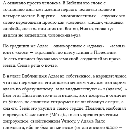
А означало просто человека. В Библии это слово с
точностью означает именно первого человека только в
четырех местах. В других — многочисленных — случаях это
слово переводится просто как «человек», «люди», «каждый»,
«любой», «некто» или «никто». Вот он, Никто, снова тут,
явился не запылился, человек-два-уха.
По традиции же Адам — однокоренное с «адамах» — «земля»
или с «эдом» — «красный», по цвету глины в Палестине.
То есть означает буквально земляной, созданный из праха
земли. Снова речь о почве.
В начале Библии имя Адам не собственное, а нарицательное,
что подтверждается его множественным числом: «сотворим
адама по образу нашему... и да владычествуют
они
(адамы)...»
Был этот Никто-ничто-и-звать-никак, этот имярек, в отличие
от Улисса, не слишком хитроумен: не он обманул смерть, а
она его. Змей его укусил в самое сердце. Поманил, наобещал
и оревуар. С «метисом
(Μῆτις)
», то есть древнегреческим
хитроумием, свойственным Улиссу, у Адама было
плоховато, ибо не был он метисом (от латинского
misceo
—