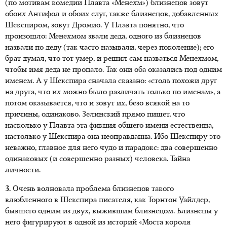
(по мотивам комедии Плавта «Менехм») близнецов зовут
обоих Антифол и обоих слуг, также близнецов, добавленных
Шекспиром, зовут Дромио. У Плавта понятно, что
произошло: Менехмом звали деда, одного из близнецов
назвали по деду (так часто называли, через поколение); его
брат думал, что тот умер, и решил сам назваться Менехмом,
чтобы имя деда не пропало. Так они оба оказались под одним
именем. А у Шекспира сначала сказано: «столь похожи друг
на друга, что их можно было различать только по именам», а
потом оказывается, что и зовут их, безо всякой на то
причины, одинаково. Зелинский прямо пишет, что
насколько у Плавта эта фикция общего имени естественна,
настолько у Шекспира она неоправданна. Ибо Шекспиру это
неважно, главное для него чудо и парадокс: два совершенно
одинаковых (и совершенно разных) человека. Тайна
личности.
3.
Очень волновала проблема близнецов такого
влюбленного в Шекспира писателя, как Торнтон Уайлдер,
бывшего одним из двух, выжившим близнецом. Близнецы у
него фигурируют в одной из историй «Моста короля