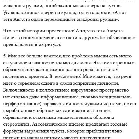
макароны руками, ногой захлопывала дверь на кухню.
Услышав хлопок двери на кухню, гости говорили: «А вот
тетя Августа опять перемешивает макароны руками».
Что в этой истории прелестного? А то, что тетя Августа
живет в одном времени, а ее гости в другом. Ее забывчивость
превращается в их ритуал.
5.
Мне все больше кажется, что проблема имени есть нечто
актуальное и важное не только для меня. Эта тема странным
образом всплывает в самого разного рода контекстах
последнего времени. В чем же дело? Мне кажется, что речь
идет о серьезном сдвиге в самовосприятии личности.
Включенность в коллективное виртуальное пространство
(не столько даже информационное, сколько эмоционально-
перформативное) заражает личность чужими чертами, не ею
выработанным образом мысли и жизни, а точнее,
обрывками и осколками множественных образов и
стереотипов. Автоматическое письмо предлагает готовые
формулы выражения чувств, которые приблизительно
похожи на наши и потому кажутся подходящими.