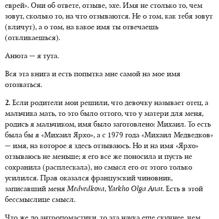
еврей». Они об ответе, отзыве, эхе. Имя не столько то, чем
зовут, сколько то, на что отзываются. Не о том, как тебя зовут
(кличут), а о том, на какое имя ты отвечаешь
(откликаешься).
Анюта — я тута.
Вся эта книга и есть попытка мне самой на мое имя
отозваться.
2.
Если родители мои решили, что девочку называет отец, а
мальчика мать, то это было оттого, что у матери для меня,
родись я мальчиком, имя было заготовлено: Михаил. То есть
была бы я «Михаил Ярхо», а с 1979 года «Михаил Медведков»
— имя, на которое я здесь отзываюсь. Но и на имя «Ярхо»
отзываюсь не меньше; я его все же поносила и пусть не
сохранила (расплескала), но смысл его от этого только
усилился. Прав оказался французский чиновник,
записавший меня
Medvedkova
,
Yarkho Olga Anat
. Есть в этой
бессмыслице смысл.
Что же до антропомастики, то эта наука еще скучнее, чем