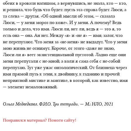
обеих в кровати нагишом, а вернувшись, не знала, кто — кто,
и решила, что будь что будет: пусть эта справа будет Люси, а
та слева — другая. «Об одной мысли об этом, — сказала
Люси, — у меня мороз по коже». И у меня. А почему? Ведь
только и дела, что имя. Люси ли, нет ли, ведь я — это я, то
есть она — она. Ан нет. Между «я» и «не я» — имя; залог, что
не перепутают. Что меня за
«не-меня»
не выдадут. Что у меня
мою жизнь не отнимут. Короче, от этого «даже не знаю,
Люси ли я» веет экзистенциальной пустотой. Ладно еще они
меня перепутали
с не-мной
; а коли я сама себя
с не-собой
перепутаю. Тут уже ужас онтологический. От близнеца через
имя прямой путь к тени, к двойнику, к гаданию и прочей
неприятной мистике и мантике, в которой, как известно, имя
— элемент немаловажный.
Ольга Медведкова. Ф.И.О. Три тетради. — М.: НЛО, 2021
Понравился материал? Помоги сайту!