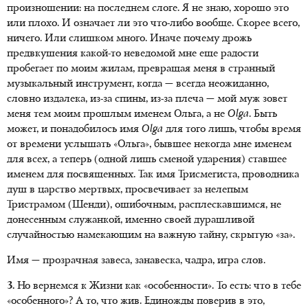
произношении: на последнем слоге. Я не знаю, хорошо это
или плохо. И означает ли это что-либо вообще. Скорее всего,
ничего. Или слишком много. Иначе почему дрожь
предвкушения какой-то неведомой мне еще радости
пробегает по моим жилам, превращая меня в странный
музыкальный инструмент, когда — всегда неожиданно,
словно издалека, из-за спины, из-за плеча — мой муж зовет
меня тем моим прошлым именем Ольга, а не
Olga
. Быть
может, и понадобилось имя
Olga
для того лишь, чтобы время
от времени услышать «Ольга», бывшее некогда мне именем
для всех, а теперь (одной лишь сменой ударения) ставшее
именем для посвященных. Так имя Трисмегиста, проводника
душ в царство мертвых, просвечивает за нелепым
Тристрамом (Шенди), ошибочным, расплескавшимся, не
донесенным служанкой, именно своей дурашливой
случайностью намекающим на важную тайну, скрытую «за».
Имя — прозрачная завеса, занавеска, чадра, игра слов.
3.
Но вернемся к Жизни как «особенности». То есть: что в тебе
«особенного»? А то, что жив. Единожды поверив в это,