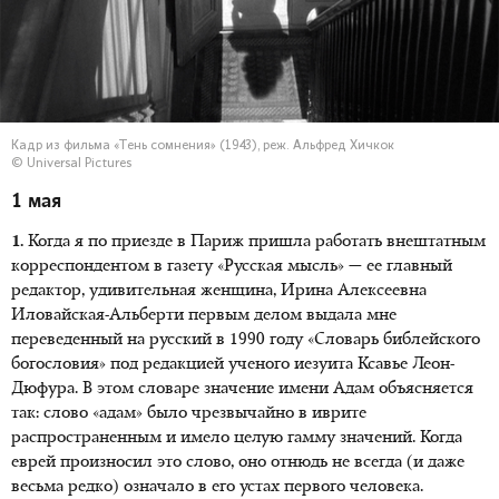
Кадр из фильма «Тень сомнения» (1943), реж. Альфред Хичкок
© Universal Pictures
1 мая
1.
Когда я по приезде в Париж пришла работать внештатным
корреспондентом в газету «Русская мысль» — ее главный
редактор, удивительная женщина, Ирина Алексеевна
Иловайская-Альберти первым делом выдала мне
переведенный на русский в 1990 году «Словарь библейского
богословия» под редакцией ученого иезуита Ксавье Леон-
Дюфура. В этом словаре значение имени Адам объясняется
так: слово «адам» было чрезвычайно в иврите
распространенным и имело целую гамму значений. Когда
еврей произносил это слово, оно отнюдь не всегда (и даже
весьма редко) означало в его устах первого человека.