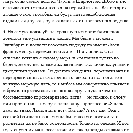
зовут ее на самом деле не Чарли, а Шарлоттой. Добро и зло
оказываются тезками только на первый взгляд. Вся история
дальше о том, способны ли будут эти псевдоблизнецы
отдалиться друг от друга, отказаться от призрачного родства.
4.
Но самую, пожалуй, невероятную историю близнецов
довелось мне услышать в жизни. Мы были с мужем в
Эдинбурге и поехали навестить подругу по имени Люси,
француженку, переехавшую жить в Шотландию. Она
снимала коттедж с садом у моря, и мы пошли гулять по
берегу, между песчаными залысинами, гладкими валунами и
цветущими травами. От долгого хождения, перешагивания и
перепрыгивания, от смотрения то вверх, то под ноги, то в
нежную морскую даль, то в небеса мы совершенно опьянели
и брели, то разделяясь, то догоняя друг друга, о чем-то
бессмысленно переговариваясь, когда — не помню, к слову
или просто так — подруга наша вдруг произнесла: «Я ведь
даже не знаю, Люси я или нет». Как так? А вот как. Они с
сестрой близнецы, а в детстве были до того похожи, что
различить их не было возможности. Только по одежде. И вот
годы спустя их мать рассказала им, как однажды оставила их