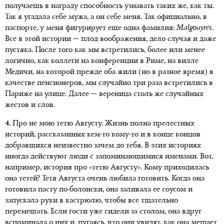
получаешь в награду способность узнавать таких же, как ты.
Так я угадала себе мужа, а он себе меня. Так официально, в
паспорте, у меня фигурирует еще одна фамилия:
Malgouyres
.
Все в этой истории — плод воображения, дело случая и даже
пустяка. После того как мы встретились, более или менее
логично, как коллеги на конференции в Риме, на вилле
Медичи, на которой прежде оба жили (но в разное время) в
качестве пенсионеров, мы случайно три раза встретились в
Париже на улице. Далее — вереница столь же случайных
жестов и слов.
4.
Про не мою тетю Августу. Жизнь полна прелестных
историй, рассказанных кем-то кому-то и в конце концов
добравшихся неизвестно зачем до тебя. В этих историях
иногда действуют люди с запоминающимися именами. Вот,
например, история про «тетю Августу». Кому приходилась
она тетей? Тетя Августа очень любила готовить. Когда она
готовила пасту
по-болонски
, она заливала ее соусом и
запускала руки в кастрюлю, чтобы все тщательно
перемешать. Если гости уже сидели за столом, она вдруг
вспоминала о них и, пугаясь, что они увидят, как она мешает