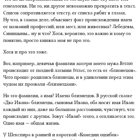
генеалогия. Ни то, ни другое невозможно превратить в текст.
Список сопротивляется тексту, от списка рябит в глазах.
Ну что, в самом деле, объясняет факт происхождения имен
от названий профессий, или мест, или животных? Лебедевы,
Синицыны... ну и что? Хотя, вероятно, это важно и кому-то
понятно, просто книжка моя не про это.
Хотя и про это тоже.
Вот, например, девичья фамилия матери моего мужа
Besson
происходит от поздней латыни:
bissus
, то есть от «близнецов».
Чего проще: родились близнецы, и в удивлении перед этим
чудом их прозвали «близнецами».
Но это фамилия, а имя? Имена близнецов. В русской сказке
«Два Ивана» близнецы, сыновья Ивана, оба носят имя Иван:
каждый из них, даже на большом расстоянии, чувствует, что
происходит с другим. Зовут «Иван!» этого, а откликается тот.
Одно имя — общая жизнь.
У Шекспира в ранней и короткой «Комедии ошибок»