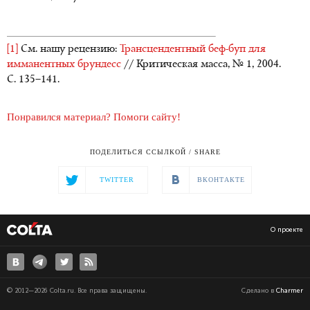
[1]
См. нашу рецензию:
Трансцендентный
беф-буп
для
имманентных брундесс
// Критическая масса, № 1, 2004.
С. 135–141.
Понравился материал? Помоги сайту!
ПОДЕЛИТЬСЯ ССЫЛКОЙ / SHARE
TWITTER
ВКОНТАКТЕ
О проекте
© 2012—2026 Colta.ru. Все права защищены.
Сделано в
Charmer