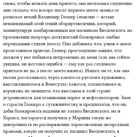
снова, чтобы назвать день прилета, она несколько смущенно
мне сказала, что вскоре после первого моего звонка ее
разыскал некий Владимир Глоцер (поясню — всеми
ненавидимый злой гений обэриутоведения, который,
манипулируя зомбированным им пасынком Введенского, на
протяжении полутора десятилетий блокировал любые
переиздания стихов поэта). Она добавила, что, узнав о моем
предстоящем приезде, Глоцер простодушно заявил, что
должен у нее побывать непременно до меня (как мы сейчас
увидим, он жестоко ошибся — ему как раз следовало
приехать не до, а после моего визита). Нашел он ее, как она
потом рассказывала, через какого-то русского художника,
выставлявшегося в Венесуэле, кажется, талантливого и,
вероятно, не знавшего, что выставки в этой стране
устраиваются для отмывания нарко- и нефтедолларов. Зная
о страсти Глоцера к сутяжничеству и предполагая, что он,
дабы блокировать издания не только Введенского, но и
Хармса, постарается получить у Марины такую же
доверенность на распоряжение хармсовскими авторскими
правами, какую он получил от пасынка Введенского, я