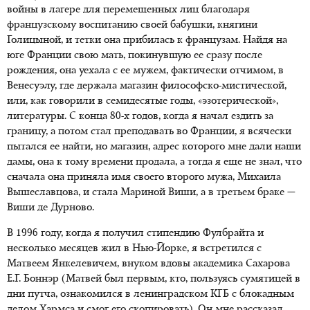
войны в лагере для перемещенных лиц благодаря
французскому воспитанию своей бабушки, княгини
Голицыной, и тетки она прибилась к французам. Найдя на
юге Франции свою мать, покинувшую ее сразу после
рождения, она уехала с ее мужем, фактически отчимом, в
Венесуэлу, где держала магазин философско-мистической,
или, как говорили в семидесятые годы, «эзотерической»,
литературы.
С конца 80-х годов
, когда я начал ездить за
границу, а потом стал преподавать во Франции, я всячески
пытался ее найти, но магазин, адрес которого мне дали наши
дамы, она к тому времени продала, а тогда я еще не знал, что
сначала она приняла имя своего второго мужа, Михаила
Вышеславцова, и стала Мариной Виши, а в третьем браке —
Виши де Дурново.
В 1996 году, когда я получил стипендию Фулбрайта и
несколько месяцев жил в
Нью-Йорке
, я встретился с
Матвеем Янкелевичем, внуком вдовы академика Сахарова
Е.Г. Боннэр (Матвей был первым, кто, пользуясь сумятицей в
дни путча, ознакомился в ленинградском КГБ с блокадным
делом Хармса и смог его скопировать). Он мне рассказал,