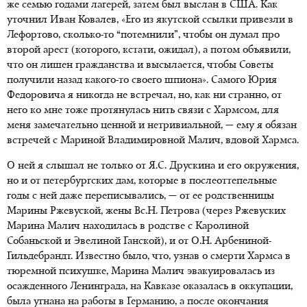
же семью годами лагерей, затем был выслан в США. Как
уточнил Иван Ковалев, «Его из якутской ссылки привезли в
Лефортово, сколько-то “потемнили”, чтобы он думал про
второй арест (которого, кстати, ожидал), а потом объявили,
что он лишен гражданства и высылается, чтобы Советы
получили назад какого-то своего шпиона». Самого Юрия
Федоровича я никогда не встречал, но, как ни странно, от
него ко мне тоже протянулась нить связи с Хармсом, для
меня замечательно ценной и нетривиальной, — ему я обязан
встречей с Мариной Владимировной Малич, вдовой Хармса.
О ней я слышал не только от Я.С. Друскина и его окружения,
но и от петербургских дам, которые в послеоттепельные
годы с ней даже переписывались, — от ее родственницы
Марины Ржевуской, жены Вс.Н. Петрова (через Ржевуских
Марина Малич находилась в родстве с Каролиной
Собаньской и Эвелиной Ганской), и от О.Н. Арбениной-
Гильдебрандт. Известно было, что, узнав о смерти Хармса в
тюремной психушке, Марина Малич эвакуировалась из
осажденного Ленинграда, на Кавказе оказалась в оккупации,
была угнана на работы в Германию, а после окончания