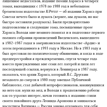
лишенное недостатков, издание поэзии Хармса в четырех
томах, выходивших c 1978 по 1988 год в небольшом
бременском издательстве
K-Presse
— об издании Хармса при
Советах нечего было и думать (вернее, мы думали, но нас
быстро заставили раздумать). Были предварительно
подготовлены и следующие тома, посвященные прозе
Хармса; Володя мне немного помогал и в подготовке первого
полного собрания произведений Введенского, вышедшего
в 1982–1987 годах
в американском издательстве «Ардис» и
затем переизданного в 1993 году в Москве. Но в 1983 году я
был арестован по политическому обвинению, и когда в ходе
предперестройки я преждевременно, спустя четыре года
вместо присужденных мне семи лет лагерей и пяти лет
последующей ссылки, вернулся в Ленинград в 1987 году,
оказалось, что архив Хармса, который Я.С. Друскин
незадолго до смерти в 1980 году завещал Публичной
библиотеке, стал добычей непрофессионалов, накинувшихся
на него как мухи на мед, и Володя к продолжению работы
как-то утратил интерес, начав готовить к изданию стихи
своего покойного друга Леонида Аронзона и заниматься
наследием Вагинова — Россия заново открывала для себя