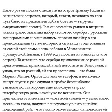
Как-то раз он поехал отдохнуть на остров Гранаду (один из
Антильских островов, который, кстати, незадолго до того
чуть было не прихватили Куба и Советы — выручил
американский десант). Там он случайно увидел в витрине
антикварного магазина набор столового серебра с русскими
монограммами и, удивившись, спросил хозяйку о его
происхождении (ту же историю я спустя два года услышал
от самой этой дамы, когда, работая в Университете
Французской Гвианы, в 1999 году посетил на каникулах этот
остров). Та ответила, что серебро принадлежит ее русской
приятельнице, приехавшей к ней погостить из Венесуэлы, а
узнав, что он русский, ей его представила — это была
Марина Малич. Орлов дал мне ее телефон, и несколько
минут спустя я уже слушал в трубке безошибочно
узнаваемую, так хорошо мне знакомую старую
петербургскую речь, какой уже не встретишь. Она
пригласила ее навестить — «хоть всей семьей — у меня много
места», но когда, получив венесуэльскую визу и найдя
подходящий рейс (что заняло около месяца), я позвонил ей