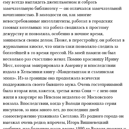
ему всегда выглядеть джентльменом и собрать
замечательную библиотеку — он отличался замечательной
начитанностью. В молодости он, как многие
невостребованные интеллигенты, работал в городских
газовых котельных: эта работа сводилась к простому
дежурству и позволяла, особенно в ночное время,
заниматься своим делом. Позже, в перестройку, он работал в
журнальном киоске, что
опять-таки
позволяло следить за
богатейшей в то время прессой. На моей памяти он был
несколько раз счастливо женат. Помню красавицу Ирину
Месс, которая эмигрировала в Америку и впоследствии
издала в Хельсинки книгу «Мандельштам и сталинская
эпоха». Из-за границы она продолжала всячески
поддерживать своего бывшего мужа. Очень гостеприимной
была вторая или, кажется, третья жена Соня — с нею они
жили в квартире на Невском недалеко от Московского
вокзала. Впоследствии, когда у Володи произошла серия
инсультов, за ним много лет, до последних дней
самоотверженно ухаживала Светлана. Из родного города он
выезжал очень редко; впрочем, Игорь Вишневецкий