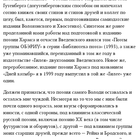
Гутенберга (догутенберговским способом он напечатал
сотню книжек своих стихов и стихов друзей и коллег по
цеху, был, кажется, первым, подготовившим самиздатские
издания Волохонского и Хвостенко). Синтезом же ранее
проделанной нами работы над подготовкой к изданию
поэзии Хармса и отчасти Введенского явился том «Поэты
группы ОБЭРИУ» в серии «Библиотека поэта» (1993), а также
уже упоминавшийся, переизданный в том же году в
издательстве «Гилея» двухтомник Введенского. Новое же,
переработанное, издание поэзии Хармса под названием
«Дней катыбр» я в 1999 году выпустил в той же «Гилее» уже
один.
Должен признаться, что поэзия самого Володи оставалась и
осталась мне чуждой. Несмотря на то что мы с ним были
почти одного возраста, мои вкусы сформировались в
юности, с одной стороны, под влиянием классической
русской поэзии, включая поэзию XX века (в том числе
футуристов и обэриутов), с другой — под влиянием группы
моих старших друзей, прежде всего — Рейна и Бродского, и