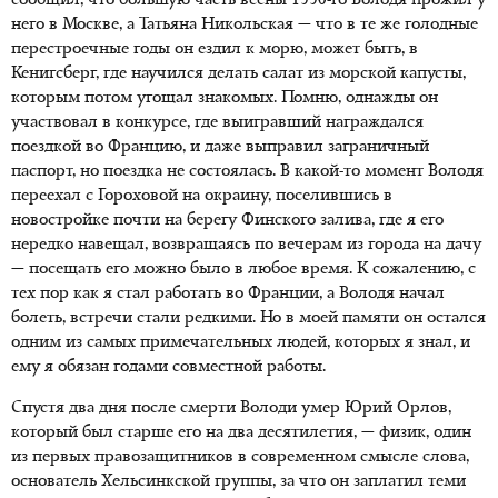
сообщил, что большую часть весны
1990-го
Володя прожил у
него в Москве, а Татьяна Никольская — что в те же голодные
перестроечные годы он ездил к морю, может быть, в
Кенигсберг, где научился делать салат из морской капусты,
которым потом угощал знакомых. Помню, однажды он
участвовал в конкурсе, где выигравший награждался
поездкой во Францию, и даже выправил заграничный
паспорт, но поездка не состоялась. В какой-то момент Володя
переехал с Гороховой на окраину, поселившись в
новостройке почти на берегу Финского залива, где я его
нередко навещал, возвращаясь по вечерам из города на дачу
— посещать его можно было в любое время. К сожалению, с
тех пор как я стал работать во Франции, а Володя начал
болеть, встречи стали редкими. Но в моей памяти он остался
одним из самых примечательных людей, которых я знал, и
ему я обязан годами совместной работы.
Спустя два дня после смерти Володи умер Юрий Орлов,
который был старше его на два десятилетия, — физик, один
из первых правозащитников в современном смысле слова,
основатель Хельсинкской группы, за что он заплатил теми