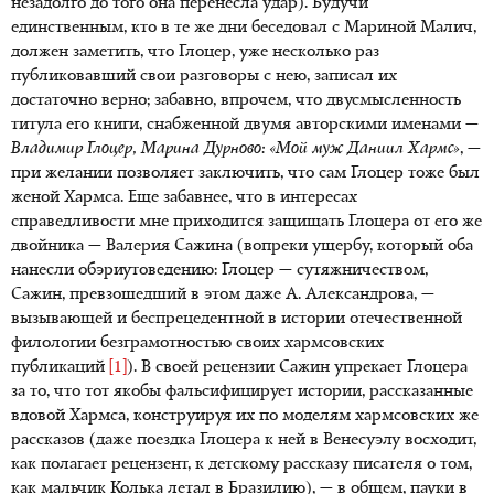
незадолго до того она перенесла удар). Будучи
единственным, кто в те же дни беседовал с Мариной Малич,
должен заметить, что Глоцер, уже несколько раз
публиковавший свои разговоры с нею, записал их
достаточно верно; забавно, впрочем, что двусмысленность
титула его книги, снабженной двумя авторскими именами —
Владимир Глоцер, Марина Дурново: «Мой муж Даниил Хармс»
, —
при желании позволяет заключить, что сам Глоцер тоже был
женой Хармса. Еще забавнее, что в интересах
справедливости мне приходится защищать Глоцера от его же
двойника — Валерия Сажина (вопреки ущербу, который оба
нанесли обэриутоведению: Глоцер — сутяжничеством,
Сажин, превзошедший в этом даже А. Александрова, —
вызывающей и беспрецедентной в истории отечественной
филологии безграмотностью своих хармсовских
публикаций
[1]
). В своей рецензии Сажин упрекает Глоцера
за то, что тот якобы фальсифицирует истории, рассказанные
вдовой Хармса, конструируя их по моделям хармсовских же
рассказов (даже поездка Глоцера к ней в Венесуэлу восходит,
как полагает рецензент, к детскому рассказу писателя о том,
как мальчик Колька летал в Бразилию), — в общем, пауки в