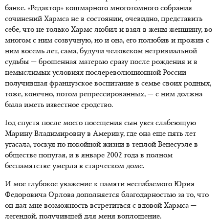
банке. «Редактор» кошмарного многотомного собрания
сочинений Хармса не в состоянии, очевидно, представить
себе, что не только Хармс любил и взял в жены женщину, во
многом с ним созвучную, но и она, его полюбив и прожив с
ним восемь лет, сама, будучи человеком нетривиальной
судьбы — брошенная матерью сразу после рождения и в
немыслимых условиях послереволюционной России
получившая французское воспитание в семье своих родных,
тоже, конечно, потом репрессированных, — с ним должна
была иметь известное сродство.
Год спустя после моего посещения сын увез слабеющую
Марину Владимировну в Америку, где она еще пять лет
угасала, тоскуя по покойной жизни в теплой Венесуэле в
обществе попугая, и в январе 2002 года в полном
беспамятстве умерла в старческом доме.
И мое глубокое уважение к памяти несгибаемого Юрия
Федоровича Орлова дополняется благодарностью за то, что
он дал мне возможность встретиться с вдовой Хармса —
легендой, получившей для меня воплощение.