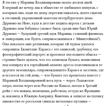
Я гостил у Марины Владимировны около десяти дней.
В первый же вечер мы в обществе ее любимого попугая, с
которым она, ходя по дому, пересвистывалась, долго сидели
в гостиной, украшенной макетом петербургского дома
Дурново на Неве, куда в детстве ходила играть с детьми
Дурново моя бабушка (может быть, среди них был Юрий
Дурново — будущий третий муж Марины, ставший физиком,
в эмиграции, как будто, соприкасавшимся с Эйнштейном?).
Она показала мне реликвии, которые ей чудом удалось
сохранить: Евангелие Хармса с его запиской, трубочку, его
фотографический портрет и протокол последнего обыска —
странно было думать, что эта зловещая бумага, написанная
под копирку и в горчайший момент ареста отделившаяся от
другого экземпляра, сопровождавшего Хармса в застенок, где
и остается по сей день, — что бумага эта проделала вместе с
Мариной Владимировной весь путь — через Ладожское
озеро, потом через всю Россию на Кавказ, потом в Третий
рейх с его новым, немецким, рабством, оттуда во Францию
и, наконец, в Южную Америку. Конечно, я записал на пленку
множество ее рассказов (иногда несколько путаных —