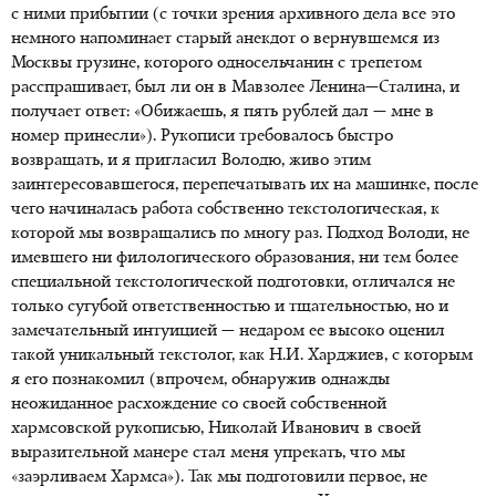
с ними прибытии (с точки зрения архивного дела все это
немного напоминает старый анекдот о вернувшемся из
Москвы грузине, которого односельчанин с трепетом
расспрашивает, был ли он в Мавзолее Ленина—Сталина, и
получает ответ: «Обижаешь, я пять рублей дал — мне в
номер принесли»). Рукописи требовалось быстро
возвращать, и я пригласил Володю, живо этим
заинтересовавшегося, перепечатывать их на машинке, после
чего начиналась работа собственно текстологическая, к
которой мы возвращались по многу раз. Подход Володи, не
имевшего ни филологического образования, ни тем более
специальной текстологической подготовки, отличался не
только сугубой ответственностью и тщательностью, но и
замечательный интуицией — недаром ее высоко оценил
такой уникальный текстолог, как Н.И. Харджиев, с которым
я его познакомил (впрочем, обнаружив однажды
неожиданное расхождение со своей собственной
хармсовской рукописью, Николай Иванович в своей
выразительной манере стал меня упрекать, что мы
«заэрливаем Хармса»). Так мы подготовили первое, не