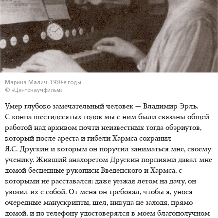
Марина Малич. 1930-е годы
© «Центрнаучфильм»
Умер глубоко замечательный человек — Владимир Эрль.
С конца шестидесятых годов мы с ним были связаны общей
работой над архивом почти неизвестных тогда обэриутов,
который после ареста и гибели Хармса сохранил
Я.С. Друскин и которым он поручил заниматься мне, своему
ученику. Живший анахоретом Друскин порциями давал мне
домой бесценные рукописи Введенского и Хармса, с
которыми не расставался: даже уезжая летом на дачу, он
увозил их с собой. От меня он требовал, чтобы я, унося
очередные манускрипты, шел, никуда не заходя, прямо
домой, и по телефону удостоверялся в моем благополучном