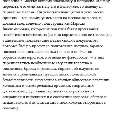
позвонил в Москву общему знакомому и попросил Глоцеру
передать, что если застану его в Венесуэле, то повешу на
первой же пальме. Он действительно уехал в день моего
приезда — мы разминулись всего на несколько часов, и
догадка моя, конечно, подтвердилась: Марина
Владимировна, которой непонятны были притязания
назойливого незнакомца (да и за корыстью она не гналась), с
удивлением показала мне целые списки документов,
которые Глоцер просил ее подготовить, видимо, заранее
посоветовавшись с адвокатом (да и сам он был по
образованию юристом, а отнюдь не филологом), — в них
перечислялись необходимые ему свидетельства о
рождениях, браках и разводах, справки об имуществе,
налогах, проделанных путешествиях, политической
благонадежности, неучастии в тайных обществах, владении
холодным и огнестрельным оружием, спортивных
достижениях, сделанных прививках, перенесенных
операциях и инфекциях и о состоянии здоровья, общего и
психического. Эти списки мы с нею, хохоча, выбросили в
помойку.