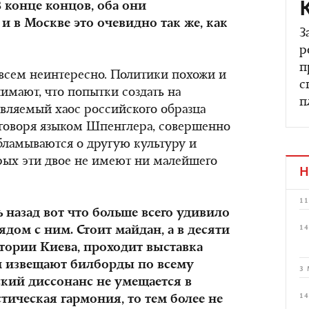
 конце концов, оба они
 в Москве это очевидно так же, как
З
р
п
всем неинтересно. Политики похожи и
с
имают, что попытки создать на
п
вляемый хаос российского образца
 говоря языком Шпенглера, совершенно
бламываются о другую культуру и
орых эти двое не имеют ни малейшего
Н
11
 назад вот что больше всего удивило
14
ядом с ним. Стоит майдан, а в десяти
истории Киева, проходит выставка
м извещают билборды по всему
3 
ский диссонанс не умещается в
14
стическая гармония, то тем более не