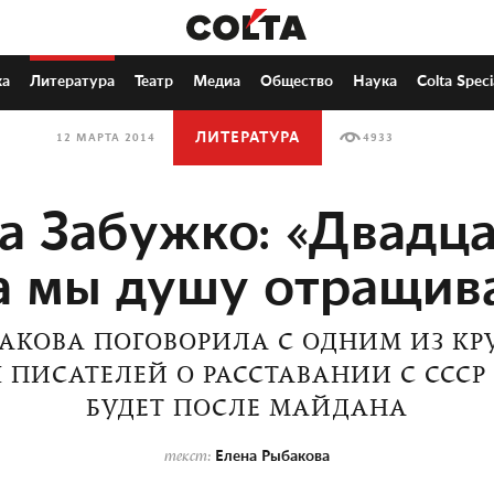
ка
Литература
Театр
Медиа
Общество
Наука
Colta Speci
ЛИТЕРАТУРА
12 МАРТА 2014
4933
а Забужко: «Двадца
а мы душу отращив
БАКОВА ПОГОВОРИЛА С ОДНИМ ИЗ К
ПИСАТЕЛЕЙ О РАССТАВАНИИ С СССР 
БУДЕТ ПОСЛЕ МАЙДАНА
Елена Рыбакова
текст: