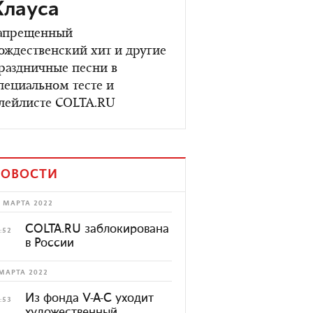
Клауса
апрещенный
ождественский хит и другие
раздничные песни в
пециальном тесте и
лейлисте COLTA.RU
ОВОСТИ
 МАРТА 2022
COLTA.RU заблокирована
:52
в России
МАРТА 2022
Из фонда V-A-C уходит
:53
художественный