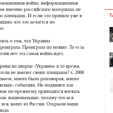
рмационная война, информационная
ом именно российского материала, не
Т
ат площадок. И если это пришло уже в
идно, что это делается по
е.
рить о том, что Украина
играла. Проиграла по неявке. То есть
ротив нее эта самая война идет.
ровы во дворце «Украина» в то время,
тели не имеют своих площадок? С 2000
воюем, много было разговоров, много
жевых» событиях. Но подвижек как
нам по-прежнему приходится воевать
вои, национальные, потому что вся
 вся, валит из России. Открыли ваши
сюда.