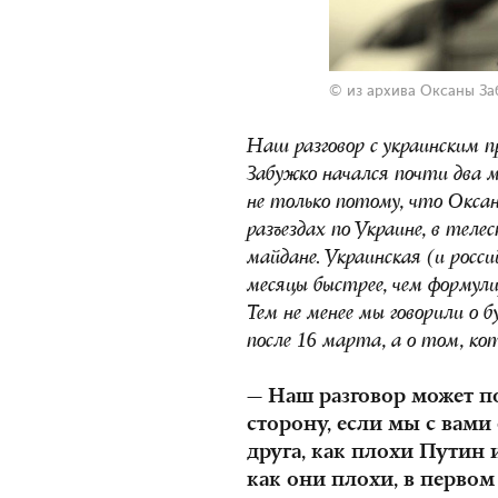
© из архива Оксаны З
Наш разговор с украинским 
Забужко начался почти два м
не только потому, что Окса
разъездах по Украине, в теле
майдане. Украинская (и росс
месяцы быстрее, чем формул
Тем не менее мы говорили о 
после 16 марта, а о том, ко
— Наш разговор может п
сторону, если мы с вами
друга, как плохи Путин 
как они плохи, в первом