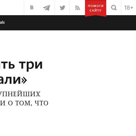
ПОМОГИ
САЙТУ
als
ть три
али»
РУПНЕЙШИХ
И О ТОМ, ЧТО