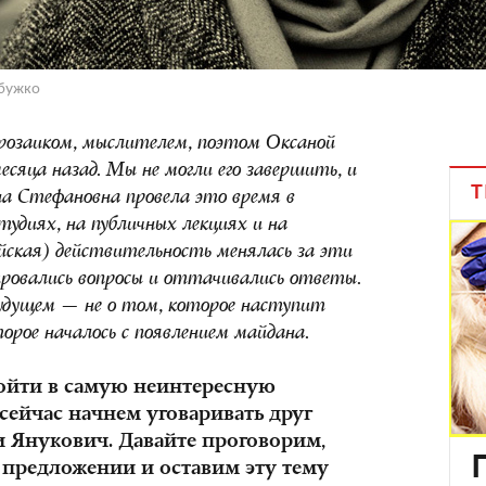
абужко
прозаиком, мыслителем, поэтом Оксаной
есяца назад. Мы не могли его завершить, и
Т
на Стефановна провела это время в
студиях, на публичных лекциях и на
ийская) действительность менялась за эти
ировались вопросы и оттачивались ответы.
будущем — не о том, которое наступит
торое началось с появлением майдана.
ойти в самую неинтересную
 сейчас начнем уговаривать друг
и Янукович. Давайте проговорим,
 предложении и оставим эту тему