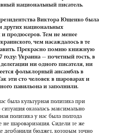
главный национальный писатель.
 президентства Виктора Ющенко была
ем других национальных
 и продюсеров. Тем не менее
краинского, чем насаждалось в те
ставить. Прекрасно помню книжную
 году: Украина — почетный гость, в
 делегации ни одного писателя, ни
меется фольклорный ансамбль в
Так эти сто человек в шароварах и
ого павильона и заполнили.
 нас была культурная политика при
ситуация оказалась максимально
ная политика у нас была полгода
же не шароваризация. Сидели те же
же дербанили бюджет, которым точно