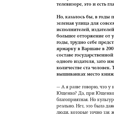
телевизоре, это и есть 
Но, казалось бы, в годы
зеленая улица для совс
исполнителей, издателей
большее отторжение от у
годы, трудно себе пред
ярмарку в Варшаве в 2007
составе государственной
одного издателя, зато и
количестве ста человек. 
вышиванках место книжн
— А я разве говорю, что у
Ющенко? Да, при Ющенко 
благоприятная. Но культур
реально. Нет, это была да
люди, которые точно так 