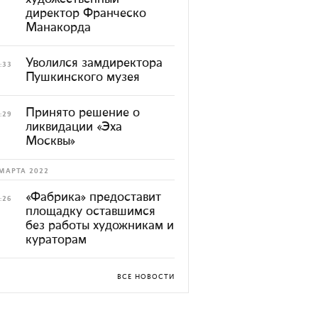
директор Франческо
Манакорда
Уволился замдиректора
:33
Пушкинского музея
Принято решение о
:29
ликвидации «Эха
Москвы»
МАРТА 2022
«Фабрика» предоставит
:26
площадку оставшимся
без работы художникам и
кураторам
ВСЕ НОВОСТИ