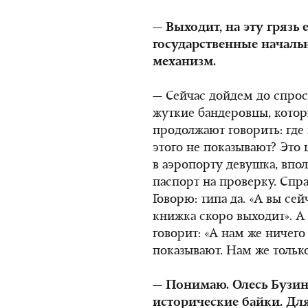
— Выходит, на эту грязь 
государственные началь
механизм.
— Сейчас дойдем до спроса
жуткие бандеровцы, которы
продолжают говорить: гд
этого не показывают? Это
в аэропорту девушка, впол
паспорт на проверку. Спра
Говорю: типа да. «А вы сей
книжка скоро выходит». А о
говорит: «А нам же ничего
показывают. Нам же тольк
— Понимаю. Олесь Бузина
исторические байки. Для