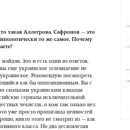
12
кто такая Аллегрова. Сафронов — это
Типологически то же самое. Почему
аете?
11
 майдан. Это и есть один из ответов,
 вы еще украинское телевидение не
2 
 украинское. Рекомендую посмотреть
18
ающийся как бы оппозиционным. Вы с
по скольким украинским каналам
оссийские сериалы исключительной
лестных чекистах, о ком там только нет.
это уже просто пропаганда ценностей
ошо, никто этого не смотрит из — как
ативного класса. Но два десятилетия