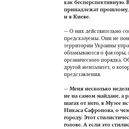
как бесперспективную. В
принадлежат прошлому, и
и в Киеве.
— О них действительно со
предсказуемы. Они не пон
территории Украины упра
обламываются о факторы,
органического порядка. О
другой менталитет, о кот
представления.
— Меня несколько недель
не на самом майдане, а р
шагах от него, в Музее 
Никаса Сафронова, о че
городу. Этот стилистиче
голове. А если это стили