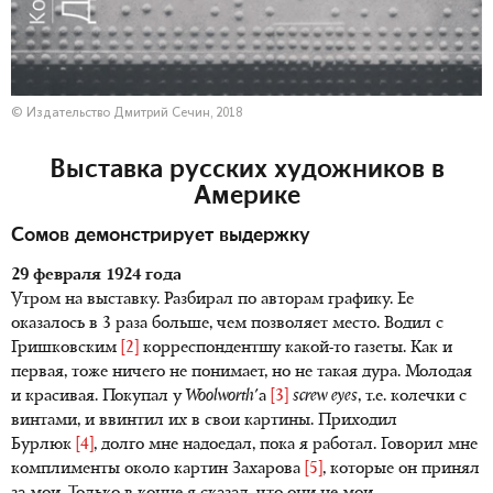
© Издательство Дмитрий Сечин, 2018
Выставка русских художников в
Америке
Сомов демонстрирует выдержку
29 февраля 1924 года
Утром на выставку. Разбирал по авторам графику. Ее
оказалось в 3 раза больше, чем позволяет место. Водил с
Гришковским
[2]
корреспондентшу какой-то газеты. Как и
первая, тоже ничего не понимает, но не такая дура. Молодая
и красивая. Покупал у
Woolworth
'a
[3]
screw eyes
, т.е. колечки с
винтами, и ввинтил их в свои картины. Приходил
Бурлюк
[4]
, долго мне надоедал, пока я работал. Говорил мне
комплименты около картин Захарова
[5]
, которые он принял