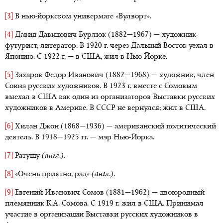
[3]
В нью-йоркском универмаге «Вулворт».
[4]
Давид Давидович Бурлюк (1882—1967) — художник-
футурист, литератор. В 1920 г. через Дальний Восток уехал в
Японию. С 1922 г. — в США, жил в Нью-Йорке.
[5]
Захаров Федор Иванович (1882—1968) — художник, член
Союза русских художников. В 1923 г. вместе с Сомовым
выехал в США как один из организаторов Выставки русских
художников в Америке. В СССР не вернулся; жил в США.
[6]
Хилан Джон (1868—1936) — американский политический
деятель. В 1918—1925 гг. — мэр Нью-Йорка.
[7]
Ратушу
(англ.)
.
[8]
«Очень приятно, рад»
(англ.)
.
[9]
Евгений Иванович Сомов (1881—1962) — двоюродный
племянник К.А. Сомова. С 1919 г. жил в США. Принимал
участие в организации Выставки русских художников в