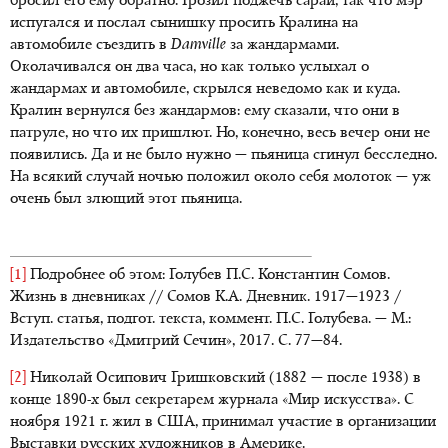
бросил его ему обратно. Грозил поджечь сарай, так что мэр
испугался и послал сынишку просить Кралина на
автомобиле съездить в
Damville
за жандармами.
Околачивался он два часа, но как только услыхал о
жандармах и автомобиле, скрылся неведомо как и куда.
Кралин вернулся без жандармов: ему сказали, что они в
патруле, но что их пришлют. Но, конечно, весь вечер они не
появились. Да и не было нужно — пьяница сгинул бесследно.
На всякий случай ночью положил около себя молоток — уж
очень был злющий этот пьяница.
[1]
Подробнее об этом: Голубев П.С. Константин Сомов.
Жизнь в дневниках // Сомов К.А. Дневник. 1917—1923 /
Вступ. статья, подгот. текста, коммент. П.С. Голубева. — М.:
Издательство «Дмитрий Сечин», 2017. С. 77—84.
[2]
Николай Осипович Гришковский (1882 — после 1938) в
конце 1890-х был секретарем журнала «Мир искусства». С
ноября 1921 г. жил в США, принимал участие в организации
Выставки русских художников в Америке.