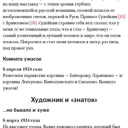
на нашу выставку — с точки зрения глубоко
истосковавшейся русской женщины, готовой плакать от
изображенных снегов, церквей и Руси. Пришел Судейкин
[15]
с Бринтоном
[16]
. Судейкин странно себя вел: сказал, что у
меня те же гениальные глаза, что я (это — Бринтону) —
самый утонченный и лучший человек в мире, что он готов
плакать. Покраснел и стал меня целовать в щеку, раз пять,
под правое ухо.
Комната ужасов
6 апреля 1924 года
Развесили парижские картины — Гончарову, Ларионова — и
картины Лентулова, Кончаловского и Соколова. Комната
ужасов!
Художник и «знаток»
…но бывало и хуже
6 марта 1924 года
На выставку утром. Водил критика-старичка, который был