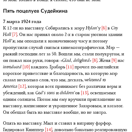
за мои. Только в конце я сказал, что они не мои.
Пять поцелуев Судейкина
7 марта 1924 года
К 12-ти на выставку. Собирались к мэру
Hylan
'у
[6]
в
City
Hall
[7]
. Он нас принял около 2-х в старом уютном здании
Hall
'я; мы опоздали к назначенному часу и потому
пропустили случай сняться кинематографически. Мэр —
рыжий господин лет за 50. Вошли мы, стали полукругом, и
он пожал нам руки, говоря:
«Glad, delighted»
[8]
. Женя
[9]
нас
introduced
[10]
каждого. Грабарь
[11]
прочел по-английски
короткое приветствие и благодарность, на которую мэр
сказал несколько слов, что мы, дескать,
welcomed to
America
[12]
, которая всех принимает без различия веры и
убеждений, как
God's sons
и
children
'ов
[13]
, освещаемых
одним солнцем. Потом мы ему вручили приглашение на
выставку, написанное и украшенное Захаровым, и каталог.
Он обещал быть на выставке вообще, но не завтра.
Опять на выставку. Мыл и ставил в витрину фарфор.
Гидировал Книппер
[14]
, довольно банально реагировавшую