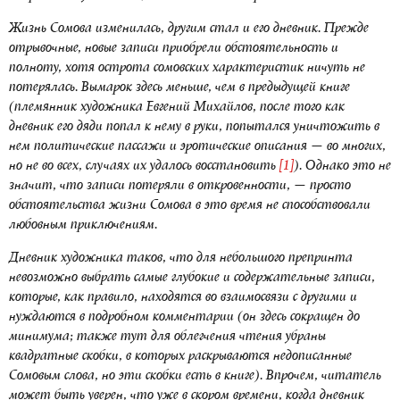
Жизнь Сомова изменилась, другим стал и его дневник. Прежде
отрывочные, новые записи приобрели обстоятельность и
полноту, хотя острота сомовских характеристик ничуть не
потерялась. Вымарок здесь меньше, чем в предыдущей книге
(племянник художника Евгений Михайлов, после того как
дневник его дяди попал к нему в руки, попытался уничтожить в
нем политические пассажи и эротические описания — во многих,
но не во всех, случаях их удалось восстановить
[1]
). Однако это не
значит, что записи потеряли в откровенности, — просто
обстоятельства жизни Сомова в это время не способствовали
любовным приключениям.
Дневник художника таков, что для небольшого препринта
невозможно выбрать самые глубокие и содержательные записи,
которые, как правило, находятся во взаимосвязи с другими и
нуждаются в подробном комментарии (он здесь сокращен до
минимума; также тут для облегчения чтения убраны
квадратные скобки, в которых раскрываются недописанные
Сомовым слова, но эти скобки есть в книге). Впрочем, читатель
может быть уверен, что уже в скором времени, когда дневник