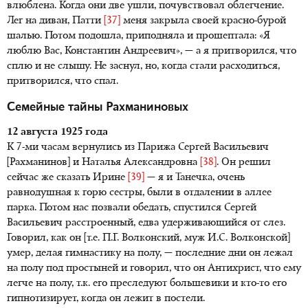
влюблена. Когда они две ушли, почувствовал облегчение.
Лег на диван, Патти
[37]
меня закрыла своей красно-бурой
шалью. Потом подошла, приподняла и прошептала: «Я
люблю Вас, Константин Андреевич», — а я притворился, что
сплю и не слышу. Не заснул, но, когда стали расходиться,
притворился, что спал.
Семейные тайны Рахманиновых
12 августа 1925 года
К 7-ми часам вернулись из Парижа Сергей Васильевич
[Рахманинов] и Наталья Александровна
[38]
. Он решил
сейчас же сказать Ирине
[39]
— я и Танечка, очень
равнодушная к горю сестры, были в отдалении в аллее
парка. Потом нас позвали обедать, спустился Сергей
Васильевич расстроенный, едва удерживающийся от слез.
Говорил, как он [т.е. П.Г. Волконский, муж И.С. Волконской]
умер, делая гимнастику на полу, — последние дни он лежал
на полу под простыней и говорил, что он Антихрист, что ему
легче на полу, т.к. его преследуют большевики и кто-то его
гипнотизирует, когда он лежит в постели.