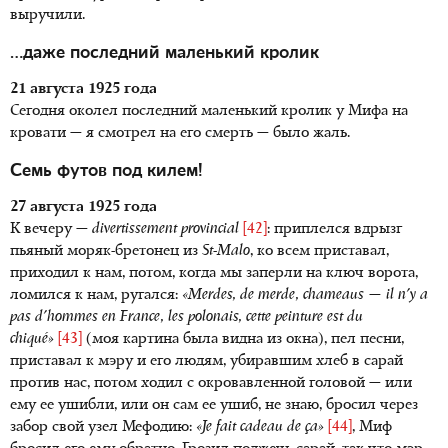
выручили.
…даже последний маленький кролик
21 августа 1925 года
Сегодня околел последний маленький кролик у Мифа на
кровати — я смотрел на его смерть — было жаль.
Семь футов под килем!
27 августа 1925 года
К вечеру —
divertissement provincial
[42]
: приплелся вдрызг
пьяный моряк-бретонец из
St-Malo
, ко всем приставал,
приходил к нам, потом, когда мы заперли на ключ ворота,
ломился к нам, ругался:
«Merdes, de merde, chameaus — il n'y a
pas d'hommes en France, les polonais, cette peinture est du
chiqué»
[43]
(моя картина была видна из окна), пел песни,
приставал к мэру и его людям, убиравшим хлеб в сарай
против нас, потом ходил с окровавленной головой — или
ему ее ушибли, или он сам ее ушиб, не знаю, бросил через
забор свой узел Мефодию:
«Je fait cadeau de ça»
[44]
, Миф