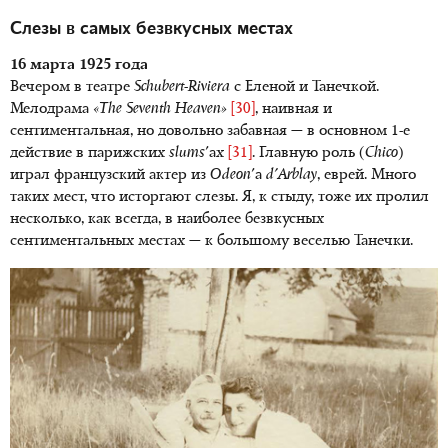
Слезы в самых безвкусных местах
16 марта 1925 года
Вечером в театре
Schubert-Riviera
с Еленой и Танечкой.
Мелодрама
«The Seventh Heaven»
[30]
, наивная и
сентиментальная, но довольно забавная — в основном 1-е
действие в парижских
slums
'ах
[31]
. Главную роль (
Chico
)
играл французский актер из
Odeon
'a
d'Arblay
, еврей. Много
таких мест, что исторгают слезы. Я, к стыду, тоже их пролил
несколько, как всегда, в наиболее безвкусных
сентиментальных местах — к большому веселью Танечки.