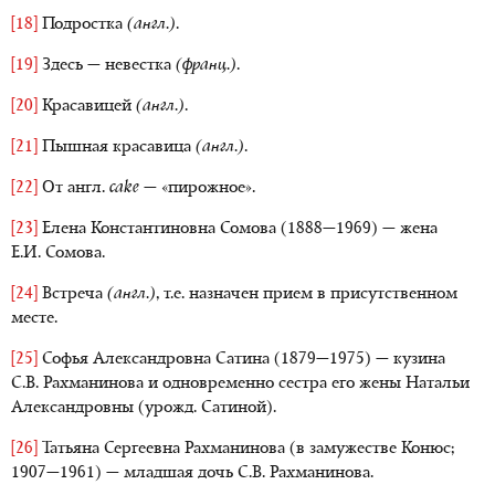
[18]
Подростка
(англ.)
.
[19]
Здесь — невестка
(франц.)
.
[20]
Красавицей
(англ.)
.
[21]
Пышная красавица
(англ.)
.
[22]
От англ.
cake
— «пирожное».
[23]
Елена Константиновна Сомова (1888—1969) — жена
Е.И. Сомова.
[24]
Встреча
(англ.)
, т.е. назначен прием в присутственном
месте.
[25]
Софья Александровна Сатина (1879—1975) — кузина
С.В. Рахманинова и одновременно сестра его жены Натальи
Александровны (урожд. Сатиной).
[26]
Татьяна Сергеевна Рахманинова (в замужестве Конюс;
1907—1961) — младшая дочь С.В. Рахманинова.