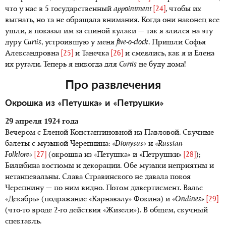
что у нас в 5 государственный
appointment
[24]
, чтобы их
выгнать, но та не обращала внимания. Когда они наконец все
ушли, я показал им за спиной кулаки — так я злился на эту
дуру
Curtis
, устроившую у меня
five-o-clock
. Пришли Софья
Александровна
[25]
и Танечка
[26]
и смеялись, как я и Елена
их ругали. Теперь я никогда для
Curtis
не буду дома!
Про развлечения
Окрошка из «Петушка» и «Петрушки»
29 апреля 1924 года
Вечером с Еленой Константиновной на Павловой. Скучные
балеты с музыкой Черепнина:
«Dionysus»
и
«Russian
Folklore»
[27]
(окрошка из «Петушка» и «Петрушки»
[28]
);
Билибина костюмы и декорации. Обе музыки неприятны и
нетанцевальны. Слава Стравинского не давала покоя
Черепнину — по ним видно. Потом дивертисмент. Вальс
«Декабрь» (подражание «Карнавалу» Фокина) и
«Ondines»
[29]
(что-то вроде 2-го действия «Жизели»). В общем, скучный
спектакль.