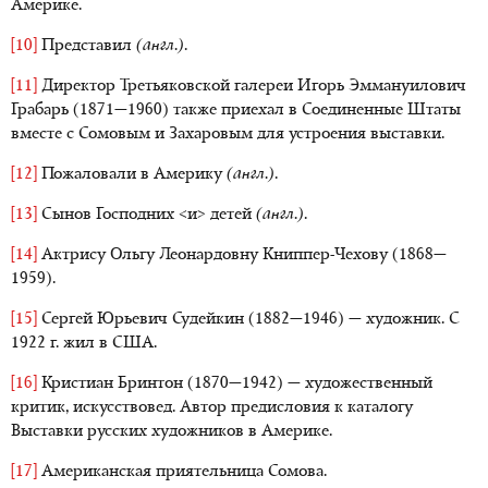
Америке.
[10]
Представил
(англ.)
.
[11]
Директор Третьяковской галереи Игорь Эммануилович
Грабарь (1871—1960) также приехал в Соединенные Штаты
вместе с Сомовым и Захаровым для устроения выставки.
[12]
Пожаловали в Америку
(англ.)
.
[13]
Сынов Господних <и> детей
(англ.)
.
[14]
Актрису Ольгу Леонардовну Книппер-Чехову (1868—
1959).
[15]
Сергей Юрьевич Судейкин (1882—1946) — художник. С
1922 г. жил в США.
[16]
Кристиан Бринтон (1870—1942) — художественный
критик, искусствовед. Автор предисловия к каталогу
Выставки русских художников в Америке.
[17]
Американская приятельница Сомова.