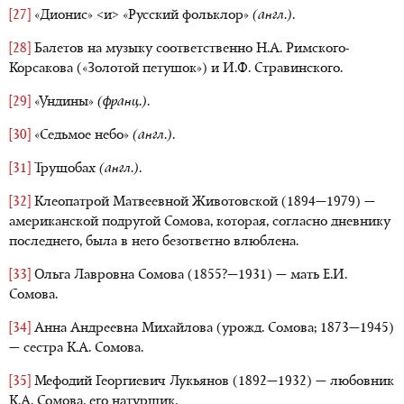
[27]
«Дионис» <и> «Русский фольклор»
(англ.)
.
[28]
Балетов на музыку соответственно Н.А. Римского-
Корсакова («Золотой петушок») и И.Ф. Стравинского.
[29]
«Ундины»
(франц.)
.
[30]
«Седьмое небо»
(англ.)
.
[31]
Трущобах
(англ.)
.
[32]
Клеопатрой Матвеевной Животовской (1894—1979) —
американской подругой Сомова, которая, согласно дневнику
последнего, была в него безответно влюблена.
[33]
Ольга Лавровна Сомова (1855?—1931) — мать Е.И.
Сомова.
[34]
Анна Андреевна Михайлова (урожд. Сомова; 1873—1945)
— сестра К.А. Сомова.
[35]
Мефодий Георгиевич Лукьянов (1892—1932) — любовник
К.А. Сомова, его натурщик.