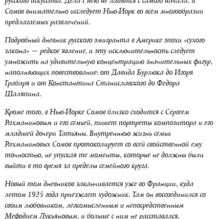
русского искусства. Дела с нею не ладятся с самого начала, и
Сомов внимательно исследует Нью-Йорк во всем многообразии
предлагаемых развлечений.
Подробный дневник русского эмигранта в Америке эпохи «сухого
закона» — редкое явление, и эту исключительность следует
умножить на удивительную концентрацию значительных фигур,
наполняющих повествование: от Давида Бурлюка до Игоря
Грабаря и от Константина Станиславского до Федора
Шаляпина.
Кроме того, в Нью-Йорке Сомов близко сходится с Сергеем
Рахманиновым и его семьей, пишет портреты композитора и его
младшей дочери Татьяны. Внутреннюю жизнь семьи
Рахманиновых Сомов протоколирует со всей свойственной ему
точностью, не упуская те моменты, которые не должны были
выйти в то время за пределы семейного круга.
Новый том дневников заканчивается уже во Франции, куда
летом 1925 года приезжает художник. Там он воссоединился со
своим любовником, легкомысленным и непосредственным
Мефодием Лукьяновым, и больше с ним не расставался.