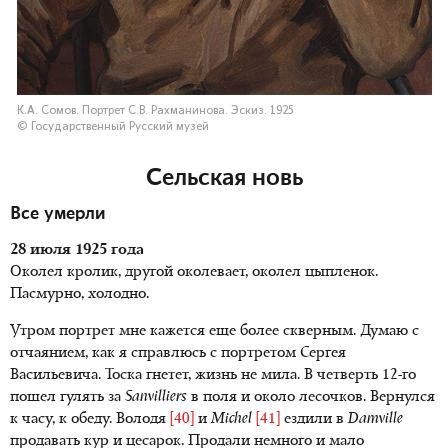
К.А. Сомов. Портрет С.В. Рахманинова. Эскиз. 1925
© Государственный Русский музей
Сельская новь
Все умерли
28 июля 1925 года
Околел кролик, другой околевает, околел цыпленок.
Пасмурно, холодно.
Утром портрет мне кажется еще более скверным. Думаю с
отчаянием, как я справлюсь с портретом Сергея
Васильевича. Тоска гнетет, жизнь не мила. В четверть 12-го
пошел гулять за
Sanvilliers
в поля и около лесочков. Вернулся
к часу, к обеду. Володя
[40]
и
Michel
[41]
ездили в
Damville
продавать кур и цесарок. Продали немного и мало