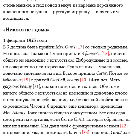
очень наивен, а под конец вынул из кармана деревянного
крашенного петушка — русскую игрушку — и очень им
восхищался.
«Никого нет дома»
1 февраля 1925 года
В 3 должна была прийти
Mrs. Curtis
[17]
со своими родными.
Но опоздала. Только в 4 часа пришли 3
flapper
'a
[18]
, ничего
общего не имеющие с искусством. Добродушные и веселые,
но совершенно неинтересные. Одна из них — маленькая,
довольно миленькая на вид. Вскоре пришла
Curtis
. Потом ее
belle-sœur
[19]
с дочкой
Glori
'ей,
beauty
[20]
14-ти лет. Мать —
gorgeous beauty
[21]
, сильно потертая и толстая. Обе тоже
ничего общего с искусством не имеющие и довольно плохо
и непринужденно себя ведшие, т.е. без всякой любезности и
скромности. Часов в 6 пришла еще кикимора, прекислая
Mrs. Adams
. Тоже ничего общего с искусством. Все они едва
смотрели на картины, если бы не
Curtis
, которая обращала на
них их внимание. Им дали чай с французскими кеками
[22]
,
которые они, хваля, пожирали. Елена
[23]
говорила
Curtis
'ихе,