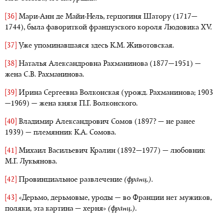
[36]
Мари-Анн де Майи-Нель, герцогиня Шатору (1717—
1744), была фавориткой французского короля Людовика XV.
[37]
Уже упоминавшаяся здесь К.М. Животовская.
[38]
Наталья Александровна Рахманинова (1877—1951) —
жена С.В. Рахманинова.
[39]
Ирина Сергеевна Волконская (урожд. Рахманинова; 1903
—1969) — жена князя П.Г. Волконского.
[40]
Владимир Александрович Сомов (1897? — не ранее
1939) — племянник К.А. Сомова.
[41]
Михаил Васильевич Кралин (1892—1977) — любовник
М.Г. Лукьянова.
[42]
Провинциальное развлечение
(франц.)
.
[43]
«Дерьмо, дерьмовые, уроды — во Франции нет мужиков,
поляки, эта картина — херня»
(франц.)
.