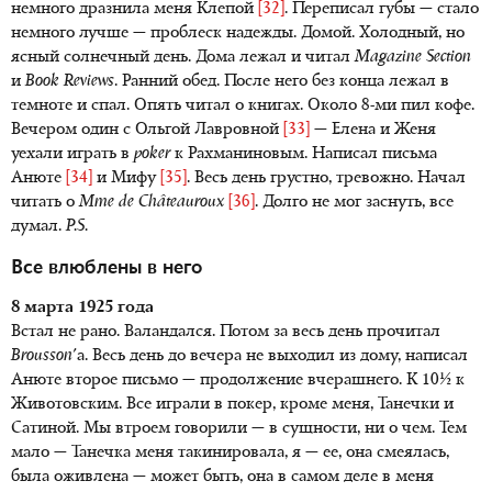
немного дразнила меня Клепой
[32]
. Переписал губы — стало
немного лучше — проблеск надежды. Домой. Холодный, но
ясный солнечный день. Дома лежал и читал
Magazine Section
и
Book Reviews
. Ранний обед. После него без конца лежал в
темноте и спал. Опять читал о книгах. Около 8-ми пил кофе.
Вечером один с Ольгой Лавровной
[33]
— Елена и Женя
уехали играть в
poker
к Рахманиновым. Написал письма
Анюте
[34]
и Мифу
[35]
. Весь день грустно, тревожно. Начал
читать о
Mme de Châteauroux
[36]
. Долго не мог заснуть, все
думал.
P.S.
Все влюблены в него
8 марта 1925 года
Встал не рано. Валандался. Потом за весь день прочитал
Brousson
'a. Весь день до вечера не выходил из дому, написал
Анюте второе письмо — продолжение вчерашнего. К 10½ к
Животовским. Все играли в покер, кроме меня, Танечки и
Сатиной. Мы втроем говорили — в сущности, ни о чем. Тем
мало — Танечка меня такинировала, я — ее, она смеялась,
была оживлена — может быть, она в самом деле в меня