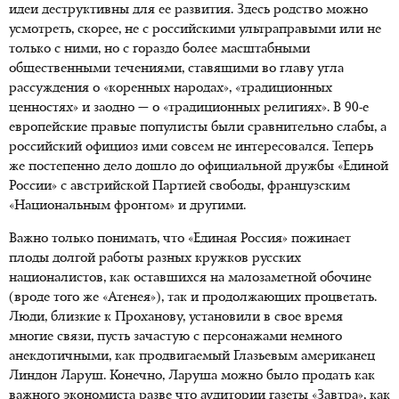
идеи деструктивны для ее развития. Здесь родство можно
усмотреть, скорее, не с российскими ультраправыми или не
только с ними, но с гораздо более масштабными
общественными течениями, ставящими во главу угла
рассуждения о «коренных народах», «традиционных
ценностях» и заодно — о «традиционных религиях». В 90-е
европейские правые популисты были сравнительно слабы, а
российский официоз ими совсем не интересовался. Теперь
же постепенно дело дошло до официальной дружбы «Единой
России» с австрийской Партией свободы, французским
«Национальным фронтом» и другими.
Важно только понимать, что «Единая Россия» пожинает
плоды долгой работы разных кружков русских
националистов, как оставшихся на малозаметной обочине
(вроде того же «Атенея»), так и продолжающих процветать.
Люди, близкие к Проханову, установили в свое время
многие связи, пусть зачастую с персонажами немного
анекдотичными, как продвигаемый Глазьевым американец
Линдон Ларуш. Конечно, Ларуша можно было продать как
важного экономиста разве что аудитории газеты «Завтра», как