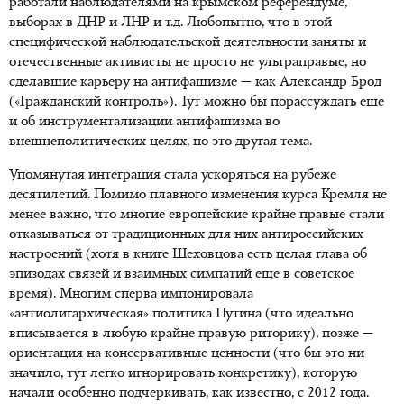
работали наблюдателями на крымском референдуме,
выборах в ДНР и ЛНР и т.д. Любопытно, что в этой
специфической наблюдательской деятельности заняты и
отечественные активисты не просто не ультраправые, но
сделавшие карьеру на антифашизме — как Александр Брод
(«Гражданский контроль»). Тут можно бы порассуждать еще
и об инструментализации антифашизма во
внешнеполитических целях, но это другая тема.
Упомянутая интеграция стала ускоряться на рубеже
десятилетий. Помимо плавного изменения курса Кремля не
менее важно, что многие европейские крайне правые стали
отказываться от традиционных для них антироссийских
настроений (хотя в книге Шеховцова есть целая глава об
эпизодах связей и взаимных симпатий еще в советское
время). Многим сперва импонировала
«антиолигархическая» политика Путина (что идеально
вписывается в любую крайне правую риторику), позже —
ориентация на консервативные ценности (что бы это ни
значило, тут легко игнорировать конкретику), которую
начали особенно подчеркивать, как известно, с 2012 года.