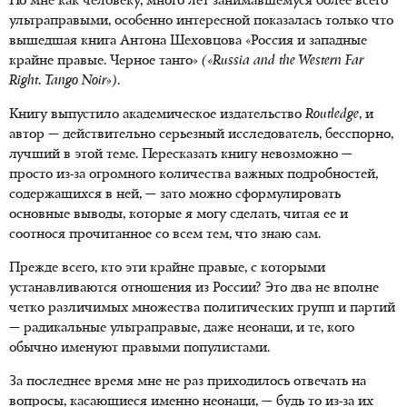
Но мне как человеку, много лет занимавшемуся более всего
ультраправыми, особенно интересной показалась только что
вышедшая книга Антона Шеховцова «Россия и западные
крайне правые. Черное танго»
(«Russia and the Western Far
Right. Tango Noir»)
.
Книгу выпустило академическое издательство
Routledge
, и
автор — действительно серьезный исследователь, бесспорно,
лучший в этой теме. Пересказать книгу невозможно —
просто из-за огромного количества важных подробностей,
содержащихся в ней, — зато можно сформулировать
основные выводы, которые я могу сделать, читая ее и
соотнося прочитанное со всем тем, что знаю сам.
Прежде всего, кто эти крайне правые, с которыми
устанавливаются отношения из России? Это два не вполне
четко различимых множества политических групп и партий
— радикальные ультраправые, даже неонаци, и те, кого
обычно именуют правыми популистами.
За последнее время мне не раз приходилось отвечать на
вопросы, касающиеся именно неонаци, — будь то из-за их