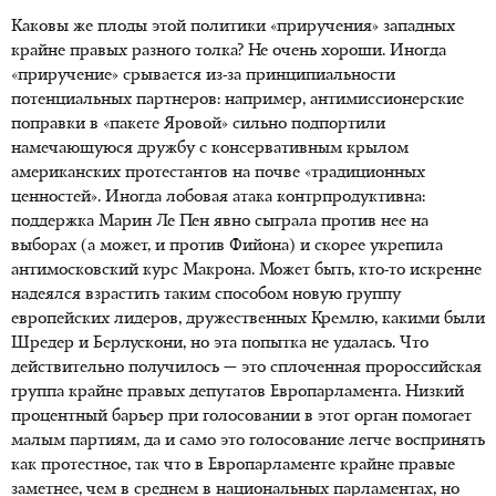
Каковы же плоды этой политики «приручения» западных
крайне правых разного толка? Не очень хороши. Иногда
«приручение» срывается из-за принципиальности
потенциальных партнеров: например, антимиссионерские
поправки в «пакете Яровой» сильно подпортили
намечающуюся дружбу с консервативным крылом
американских протестантов на почве «традиционных
ценностей». Иногда лобовая атака контрпродуктивна:
поддержка Марин Ле Пен явно сыграла против нее на
выборах (а может, и против Фийона) и скорее укрепила
антимосковский курс Макрона. Может быть, кто-то искренне
надеялся взрастить таким способом новую группу
европейских лидеров, дружественных Кремлю, какими были
Шредер и Берлускони, но эта попытка не удалась. Что
действительно получилось — это сплоченная пророссийская
группа крайне правых депутатов Европарламента. Низкий
процентный барьер при голосовании в этот орган помогает
малым партиям, да и само это голосование легче воспринять
как протестное, так что в Европарламенте крайне правые
заметнее, чем в среднем в национальных парламентах, но