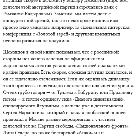
взглядам скорее к исламисту Гейдару Джемалю (впрочем,
деятели этой австрийской партии встречались даже с
Рамзаном Кадыровым). Заметим, мы имеем дело с
конкурентной средой, так что некоторые инициативы
просто тихо умирают: например, та скандальная питерская
конференция с «Золотой зарей» и другими именитыми
неонаци развития не получила.
Шеховцов в своей книге показывает, что с российской
стороны нет ясного деления на официальных и
маргинальных агентов установления связей с западными
крайне правыми. Есть, скорее, сложная паутина контактов, и
он ее тщательно отслеживает. Если же оценивать динамику
этого процесса, то очевидно постепенное повышение уровня.
Очень грубо говоря — от Тулаева к Бабурину или Проханову,
потом — к почти официозу типа «Диалога цивилизаций»,
спонсируемого Якуниным, а дальше уже к деятельности
Сергея Нарышкина, который с начала донбасской эпопеи
проводил в Москве разные мероприятия с участием
деятелей тех же Партии свободы, «Национального фронта»,
Лиги Севера, но также болгарской «Атаки» и т.п.