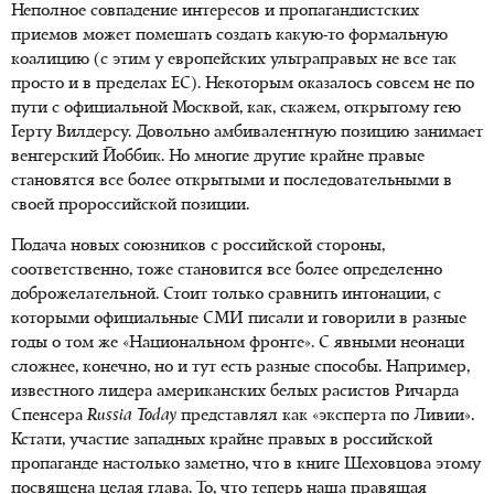
Неполное совпадение интересов и пропагандистских
приемов может помешать создать какую-то формальную
коалицию (с этим у европейских ультраправых не все так
просто и в пределах ЕС). Некоторым оказалось совсем не по
пути с официальной Москвой, как, скажем, открытому гею
Герту Вилдерсу. Довольно амбивалентную позицию занимает
венгерский Йоббик. Но многие другие крайне правые
становятся все более открытыми и последовательными в
своей пророссийской позиции.
Подача новых союзников с российской стороны,
соответственно, тоже становится все более определенно
доброжелательной. Стоит только сравнить интонации, с
которыми официальные СМИ писали и говорили в разные
годы о том же «Национальном фронте». С явными неонаци
сложнее, конечно, но и тут есть разные способы. Например,
известного лидера американских белых расистов Ричарда
Спенсера
Russia Today
представлял как «эксперта по Ливии».
Кстати, участие западных крайне правых в российской
пропаганде настолько заметно, что в книге Шеховцова этому
посвящена целая глава. То, что теперь наша правящая