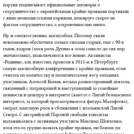
партия подписывает официальные договоры о
сотрудничестве с европейскими крайне правыми партиями
с явно неонацистскими корнями, шокирует скорее не
фактом сотрудничества, а откровенностью оного.
Ну, и соответственно, масштабом. Поэтому связи
невозможно обеспечить только силами старых, еще с 90-х
годов, кадров (хотя роль Дугина в этом смысле до сих пор
значительна), подключаются все новые. Активисты
«Родины», как известно, провели в 2015-м в Петербурге
самую масштабную конференцию с крайне правыми, если
считать по количеству и политическому весу западных
участников. Алексей Комов, весьма разносторонний деятель,
связанный с патриархией и выступающий за семейные
ценности и цензуру в интернете (вместе с Лигой безопасного
интернета, за которой просматривается фигура Малофеева),
сыграл заметную роль в сближении с итальянской Лигой
Севера.
С австрийской Партией свободы контакты
налаживались с активным участием Максима Шевченко,
хотя его-то трудно назвать крайне правым, он близок по