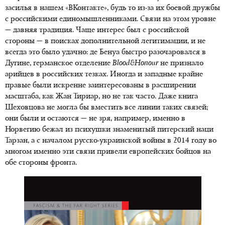
засилья в нашем «ВКонтакте», будь то из-за их боевой дружбы
с российскими единомышленниками. Связи на этом уровне
— давняя традиция. Чаще интерес был с российской
стороны — в поисках дополнительной легитимации, и не
всегда это было удачно: де Бенуа быстро разочаровался в
Дугине, германское отделение
Blood&Honour
не признало
арийцев в российских тезках. Иногда и западные крайне
правые были искренне заинтересованы в расширении
масштаба, как Жан Тириар, но не так часто. Даже книга
Шеховцова не могла бы вместить все линии таких связей;
они были и остаются — не зря, например, именно в
Норвегию бежал из психушки знаменитый питерский наци
Тарзан, а с началом русско-украинской войны в 2014 году во
многом именно эти связи привели европейских бойцов на
обе стороны фронта.