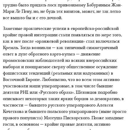
трудно было придать лоск привозимому Бабуриным Жан-
Мари Ле Пену, но, не будь тех визитов, может, не так легко
все вышло бы и с его дочкой.
Заметные практические успехи в европейско-российской
крайне правой интеграции стали появляться по мере того,
как в нее после «оранжевой революции» стал включаться
Кремль. Тогда возникли — как типичный симметричный
ответ в духе обратного карго-культа — движение
промосковских наблюдателей на всяких внероссийских
выборах и поощряемое сверху общественное осуждение
фашистских тенденций (реальных или надуманных) в
Восточной Европе. Любопытно, что во всем этом активно
участвовали наши ультраправые, в том числе бывшие
деятели РНЕ или «Русского образа». Шеховцов подробно
описывает некоторых таких ярких борцов за демократию, в
частности — бывшего русского ультраправого Алексея
Кочеткова и бывшего польского ультраправого (ныне просто
правого популиста) Матеуша Пискорского. Позже западные
гости, в основном — крайне правые деятели, активно