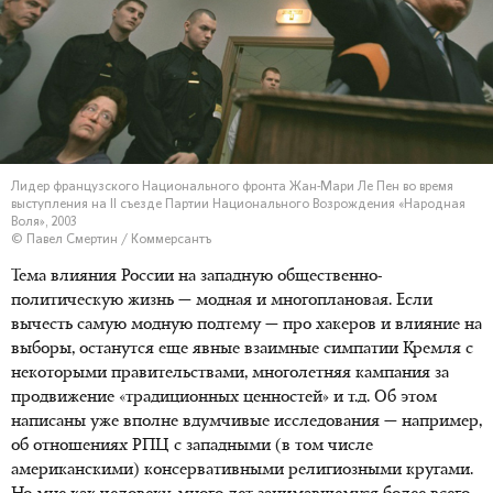
Лидер французского Национального фронта Жан-Мари Ле Пен во время
выступления на II съезде Партии Национального Возрождения «Народная
Воля», 2003
© Павел Смертин / Коммерсантъ
Тема влияния России на западную общественно-
политическую жизнь — модная и многоплановая. Если
вычесть самую модную подтему — про хакеров и влияние на
выборы, останутся еще явные взаимные симпатии Кремля с
некоторыми правительствами, многолетняя кампания за
продвижение «традиционных ценностей» и т.д. Об этом
написаны уже вполне вдумчивые исследования — например,
об отношениях РПЦ с западными (в том числе
американскими) консервативными религиозными кругами.