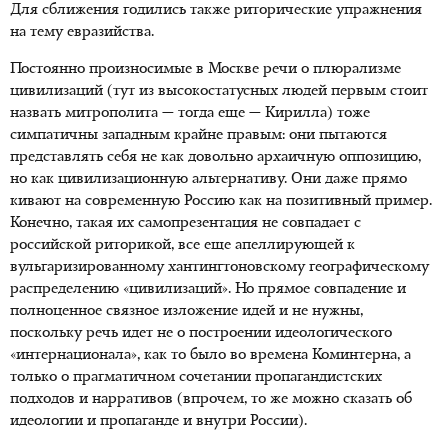
Для сближения годились также риторические упражнения
на тему евразийства.
Постоянно произносимые в Москве речи о плюрализме
цивилизаций (тут из высокостатусных людей первым стоит
назвать митрополита — тогда еще — Кирилла) тоже
симпатичны западным крайне правым: они пытаются
представлять себя не как довольно архаичную оппозицию,
но как цивилизационную альтернативу. Они даже прямо
кивают на современную Россию как на позитивный пример.
Конечно, такая их самопрезентация не совпадает с
российской риторикой, все еще апеллирующей к
вульгаризированному хантингтоновскому географическому
распределению «цивилизаций». Но прямое совпадение и
полноценное связное изложение идей и не нужны,
поскольку речь идет не о построении идеологического
«интернационала», как то было во времена Коминтерна, а
только о прагматичном сочетании пропагандистских
подходов и нарративов (впрочем, то же можно сказать об
идеологии и пропаганде и внутри России).