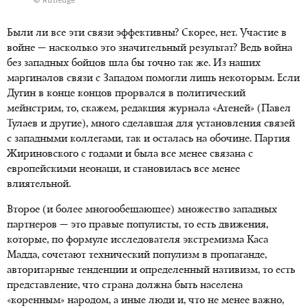
© Rutledge
Были ли все эти связи эффективны? Скорее, нет. Участие в
войне — насколько это значительный результат? Ведь война
без западных бойцов шла бы точно так же. Из наших
маргиналов связи с Западом помогли лишь некоторым. Если
Дугин в конце концов прорвался в политический
мейнстрим, то, скажем, редакция журнала «Атеней» (Павел
Тулаев и другие), много сделавшая для установления связей
с западными коллегами, так и осталась на обочине. Партия
Жириновского с годами и была все менее связана с
европейскими неонаци, и становилась все менее
влиятельной.
Второе (и более многообещающее) множество западных
партнеров — это правые популисты, то есть движения,
которые, по формуле исследователя экстремизма Каса
Мадда, сочетают технический популизм в пропаганде,
авторитарные тенденции и определенный нативизм, то есть
представление, что страна должна быть населена
«коренным» народом, а иные люди и, что не менее важно,