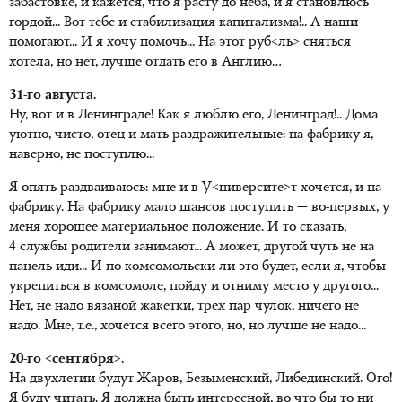
забастовке, и кажется, что я расту до неба, и я становлюсь
гордой... Вот тебе и стабилизация капитализма!.. А наши
помогают... И я хочу помочь... На этот руб<ль> сняться
хотела, но нет, лучше отдать его в Англию…
31-го августа.
Ну, вот и в Ленинграде! Как я люблю его, Ленинград!.. Дома
уютно, чисто, отец и мать раздражительные: на фабрику я,
наверно, не поступлю...
Я опять раздваиваюсь: мне и в У<ниверсите>т хочется, и на
фабрику. На фабрику мало шансов поступить — во-первых, у
меня хорошее материальное положение. И то сказать,
4 службы родители занимают... А может, другой чуть не на
панель иди... И по-комсомольски ли это будет, если я, чтобы
укрепиться в комсомоле, пойду и отниму место у другого...
Нет, не надо вязаной жакетки, трех пар чулок, ничего не
надо. Мне, т.е., хочется всего этого, но, но лучше не надо...
20-го <сентября>.
На двухлетии будут Жаров, Безыменский, Либединский. Ого!
Я буду читать. Я должна быть интересной, во что бы то ни