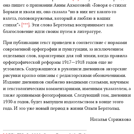
она пишет о признании Анны Ахматовой: «Говоря о стихах
Борьки и хваля их, она сказала “но в них нет какого-то
взлета, головокруженья, который я люблю в ваших
стихах”»
[***]
. Эти слова Берггольц воспринимает как
благословение идти своим путем в литературе.
При публикации текст приведен в соответствие с нормами
современной орфографии и пунктуации, за исключением
отдельных слов, характерных для той эпохи, когда правила
орфографической реформы 1917—1918 годов еще не
устоялись. Содержащиеся в рукописи дневников авторские
рисунки кратко описаны с редакторскими обозначениями.
Издание дневников снабжено вводными статьями, научным
и текстологическим комментариями, именным указателем, а
также архивными фотографиями. Следующий том, дневники
1930-х годов, будет выпущен издательством в конце этого
года. И это уже новый период в жизни Ольги Берггольц.
Наталья Стрижкова