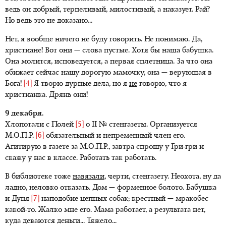
ведь он добрый, терпеливый, милостивый, а наказует. Рай?
Но ведь это не доказано...
Нет, я вообще ничего не буду говорить. Не понимаю. Да,
христиане! Вот они — слова пустые. Хотя бы наша бабушка.
Она молится, исповедуется, а первая сплетница. За что она
обижает сейчас нашу дорогую мамочку, она — верующая в
Бога!
[4]
Я творю дурные дела, но я
не
говорю, что я
христианка. Дрянь они!
9 декабря.
Хлопотали с Полей
[5]
о II № стенгазеты. Организуется
М.О.П.Р.
[6]
обязательный и непременный член его.
Агитирую в газете за М.О.П.Р., завтра спрошу у Гри-гри и
скажу у нас в классе. Работать так работать.
В библиотеке тоже
навязали
, черти, стенгазету. Неохота, ну да
ладно, неловко отказать. Дом — форменное болото. Бабушка
и Дуня
[7]
наподобие цепных собак; крестный — мракобес
какой-то. Жалко мне его. Мама работает, а результата нет,
куда деваются деньги... Тяжело...