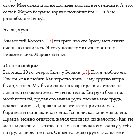
стало. Мои стихи и меня должны заметить и отличить. А что,
если б Жаров безумно горячо полюбил бы. Я... я б не
разлюбила б Генку!..
Эх, он, чуча.
Ан<атолий Коссов>
[17]
говорит, что его брату мои стихи
очень понравились. Я хочу познакомиться коротко с
Безыменским, Жаровым и т.д.
21-го <декабря>.
Вторник. 20-го, вчера, была у Борьки
[18]
. Как я люблю его.
Как он меня любит. Как хорошо жить... Ему
трудно
вчера
было, я знаю. Мы были одни на квартире, и я лежала на
диване, а он около меня — тесно-тесно. Его рука была под
моей головой, другая его милая рука ласкала мне грудь,
волосы, лицо... И, правда, мне все-таки приходилось
бороться и останавливать его... Господи, как мне жалко его.
Правда, можно отдаться, жалея человека, из жалости. «Как ты
меня мучаешь», — сказал он, когда я качала его голову у себя
на груди, перед печкой. Он вынул мою грудь, гладил ее и