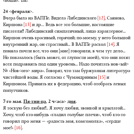
«Воши». Так?
24 <февраля>.
Вчера была на ВАППе. Видела Либединского
[12]
, Саянова,
Киршона
[13]
и др… Ведь все это большие, настоящие
писатели!! Либединский симпатичный, лицо характерное...
Киршон очень красивый, горячий; по-моему, у него большой
внутренний жар, он страстный... В ВАППе раскол
[14]
. Я
поняла почти все, что они [мне] говорили, в чем тут дело...
Но показалось (быть может, от глупости моей), что они хотят
всех подравнять под один уровень... Надо почитать нов<ый>
№ «Нов<ого> мира». Говорят, что там буржуазная литература
чистейшей воды. Я согласна с Чумандриным
[15]
и
Киршоном. Принять их в федерацию, чтоб отобрать левых
попутчиков.
7-го мая.
Пя-тни-ца
, 2 ч<аса>
дня
.
Я тоскую без любви!!.. Я хочу любви, звонкой и крылатой...
Хочу, чтоб кто-нибудь «гладил голубые плечи», чтоб кто-то
говорил про меня — «радость моя, комсомолка», «сердце
мое!»
[16]
.