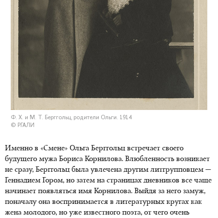
Ф. Х. и М. Т. Берггольц, родители Ольги. 1914
© РГАЛИ
Именно в «Смене» Ольга Берггольц встречает своего
будущего мужа Бориса Корнилова. Влюбленность возникает
не сразу, Берггольц была увлечена другим литгрупповцем —
Геннадием Гором, но затем на страницах дневников все чаще
начинает появляться имя Корнилова. Выйдя за него замуж,
поначалу она воспринимается в литературных кругах как
жена молодого, но уже известного поэта, от чего очень