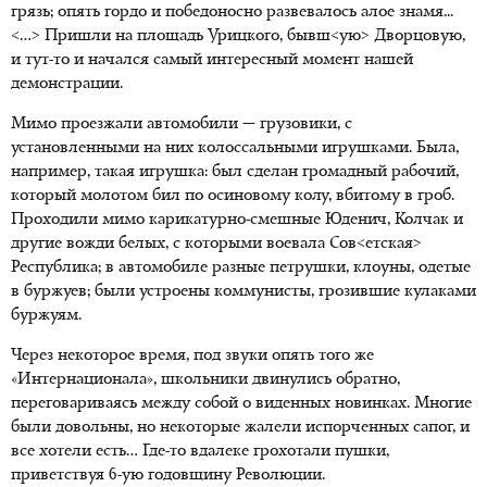
грязь; опять гордо и победоносно развевалось алое знамя...
<…> Пришли на площадь Урицкого, бывш<ую> Дворцовую,
и тут-то и начался самый интересный момент нашей
демонстрации.
Мимо проезжали автомобили — грузовики, с
установленными на них колоссальными игрушками. Была,
например, такая игрушка: был сделан громадный рабочий,
который молотом бил по осиновому колу, вбитому в гроб.
Проходили мимо карикатурно-смешные Юденич, Колчак и
другие вожди белых, с которыми воевала Сов<етская>
Республика; в автомобиле разные петрушки, клоуны, одетые
в буржуев; были устроены коммунисты, грозившие кулаками
буржуям.
Через некоторое время, под звуки опять того же
«Интернационала», школьники двинулись обратно,
переговариваясь между собой о виденных новинках. Многие
были довольны, но некоторые жалели испорченных сапог, и
все хотели есть… Где-то вдалеке грохотали пушки,
приветствуя 6-ую годовщину Революции.