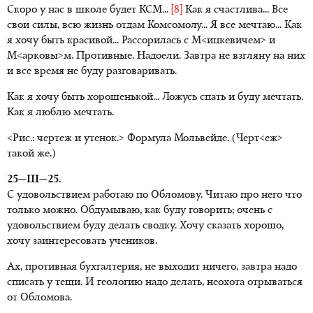
Скоро у нас в школе будет КСМ...
[8]
Как я счастлива... Все
свои силы, всю жизнь отдам Комсомолу... Я все мечтаю... Как
я хочу быть красивой... Рассорилась с М<ицкевичем> и
М<арковы>м. Противные. Надоели. Завтра не взгляну на них
и все время не буду разговаривать.
Как я хочу быть хорошенькой... Ложусь спать и буду мечтать.
Как я люблю мечтать.
<Рис.: чертеж и утенок.> Формула Мольвейде. (Черт<еж>
такой же.)
25—III—25.
С удовольствием работаю по Обломову. Читаю про него что
только можно. Обдумываю, как буду говорить; очень с
удовольствием буду делать сводку. Хочу сказать хорошо,
хочу заинтересовать учеников.
Ах, противная бухгалтерия, не выходит ничего, завтра надо
списать у тещи. И геологию надо делать, неохота отрываться
от Обломова.