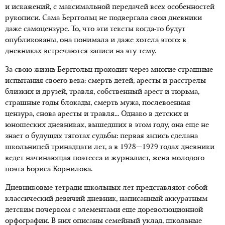
и искажений, с максимальной передачей всех особенностей
рукописи. Сама Берггольц не подвергала свои дневники
даже самоцензуре. То, что эти тексты когда-то будут
опубликованы, она понимала и даже хотела этого: в
дневниках встречаются записи на эту тему.
За свою жизнь Берггольц проходит через многие страшные
испытания своего века: смерть детей, аресты и расстрелы
близких и друзей, травля, собственный арест и тюрьма,
страшные годы блокады, смерть мужа, послевоенная
цензура, снова аресты и травля... Однако в детских и
юношеских дневниках, вышедших в этом году, она еще не
знает о будущих тяготах судьбы: первая запись сделана
школьницей тринадцати лет, а в 1928—1929 годах дневники
ведет начинающая поэтесса и журналист, жена молодого
поэта Бориса Корнилова.
Дневниковые тетради школьных лет представляют собой
классический девичий дневник, написанный аккуратным
детским почерком с элементами еще дореволюционной
орфографии. В них описаны семейный уклад, школьные