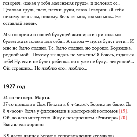
говорил: «какая у тебя маленькая грудь», и целовал ее...
Целовал грудь, шею, плечи, руки, глаза. Говорил: «Я тебя
никому не отдам, никому. Ведь ты моя, только моя... Не
оставляй меня».
Мы говорили о нашей будущей жизни; эти три года мы
будем жить только для себя... А потом — пусть будут дети… И
мне не было стыдно. Т.е. было стыдно, но хорошо. Борюшка,
родной мой... Почему ты ждать не можешь? Я боюсь, отдаться
тебе! Ну, если не будет ребенка, но я уже не буду... девушкой…
Ой, страшно… Но люблю его... люблю…
1927 год
31-го четверг. Марта.
27-го пришла в Дом Печати к 6 ч<асам>. Бориса не было. До
8 ч<асов> была у филоновцев в мастерской костюмов
[19]
.
Ой, до чего интересно. Жду с нетерпением «Ревизора»
[20]
.
Выглядела хорошо.
В 9 часов явился Борис в сопровождении «хомяков» —