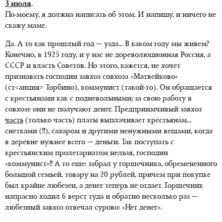
3 июля
.
По-моему, я должна написать об этом. И напишу, и ничего не
скажу маме.
Да. А то как прошлый год — узда... В каком году мы живем?
Конечно, в 1925 году, и у нас не дореволюционная Россия, а
СССР и власть Советов. Но этого, кажется, не хочет
признавать господин завхоз совхоза «Матвейково»
(ст<анция> Торбино), коммунист (такой-то). Он обращается
с крестьянами как с подневольными; за свою работу в
совхозе они не получают денег. Предприимчивый завхоз
часть
(только часть) платы выплачивает крестьянам...
снетками (!!), сахаром и другими ненужными вещами, когда
в деревне нужнее всего — деньги. Так поступать с
крестьянским пролетариатом нельзя, господин
«коммунист»!! А то еще: забрал у горшечника, обремененного
большой семьей, товару на 20 рублей, причем при покупке
был крайне любезен, а денег теперь не отдает. Горшечник
напрасно ходил 6 верст туда и обратно несколько раз —
любезный завхоз отвечал сурово: «Нет денег».