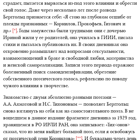
страдает, пытается вырваться из-под этого влияния и обрести
свой голос. Даже через несколько лет после развода
Берггольц признается себе: «Я стою на глубоком отшибе от
плеяды признанных — Корнилов, Прокофьев, Гитович и
др.»
[*]
. Годы замужества были трудными: они с дочерью
Ириной жили у ее родителей, она училась в ГИИИ, писала
стихи и пыталась публиковать их. В своих дневниках она
откровенно размышляет над вопросами сексуальности,
взаимоотношений в браке и свободной любви, материнства
и женской самореализации. Записи этого периода отражают
болезненный поиск самоидентификации, обретение
собственного поэтического голоса, рефлексию по поводу
чужого влияния в творчестве.
Знакомство с двумя абсолютно разными поэтами —
А.А. Ахматовой и Н.С. Тихоновым — позволяет Берггольц
снова взглянуть на себя как на самостоятельного поэта. В не
вошедшем в данное издание фрагменте дневника за 1929 год,
хранящемся в РО ИРЛИ РАН, она записывает: «Тих<онов>
сказал, что из меня выйдет большой поэт, если я освобожусь
от поэтической тени Корнилова»
[**]
. И буквально через день