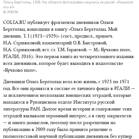
Ольга Берггольц. 1926. На обороте фотографии надпись ее рукой: «Неужели
это я?»
© РГАЛИ
COLTA.RU публикует фрагменты дневников Ольги
Берггольц, вошедших в книгу «Ольга Берггольц. Мой
дневник. Т. I (1923—1929)» (сост., предисл., примеч.
Н.А. Стрижковой; комментарий О.В. Быстровой,
Н.А. Стрижковой; вст. ст. Т.М. Горяевой. — М.: Кучково поле,
РГАЛИ, 2016). Это первая книга из четырехтомного издания
всех дневников, которое будет выходить в издательстве
«Кучково поле».
Дневники Ольга Берггольц вела всю жизнь, с 1923 по 1971
год. Все они хранятся в составе ее личного фонда в РГАЛИ —
за исключением нескольких юношеских тетрадей, которые
находятся в Рукописном отделе Института русской
литературы РАН. Долгое время история и содержание этих
тетрадей вызывали огромный интерес, а в силу закрытости
— и много домыслов, поэтому после разрешения на
публикацию в 2009 году было принято решение о
полнотекстовой научной публикации дневников без купюр