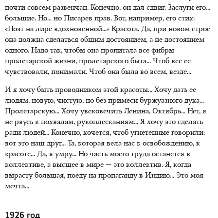
почти совсем развенчан. Конечно, он дал сдвиг. Заслуги его...
большие. Но... но Писарев прав. Вот, например, его стих:
«Поэт на лире вдохновенной...» Красота. Да, при новом строе
она должна сделаться общим достоянием, а не достоянием
одного. Надо так, чтобы она пропитала все фибры
пролетарской жизни, пролетарского быта... Чтоб все ее
чувствовали, понимали. Чтоб она была во всем, везде...
И я хочу быть проводником этой красоты... Хочу дать ее
людям, новую, чистую, но без примеси буржуазного духа...
Пролетарскую... Хочу увековечить Ленина, Октябрь... Нет, я
не рвусь к похвалам, рукоплесканиям... Я хочу это сделать
ради людей... Конечно, хочется, чтоб угнетенные говорили:
вот это наш друг... Та, которая вела нас к освобождению, к
красоте... Да, я умру... Но часть моего труда останется в
коллективе, а высшее в мире — это коллектив. Я, когда
вырасту большая, поеду на пропаганду в Индию... Это моя
мечта...
1926 год