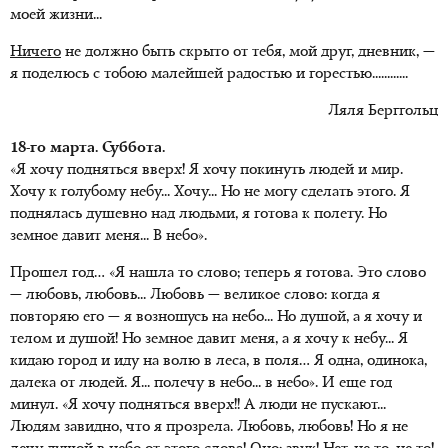
моей жизни...
Ничего
не должно быть скрыто от тебя, мой друг, дневник, —
я поделюсь с тобою малейшей радостью и горестью............
Ляля Берггольц
18-го марта. Суббота.
«Я хочу подняться вверх! Я хочу покинуть людей и мир.
Хочу к голубому небу... Хочу... Но не могу сделать этого. Я
поднялась душевно над людьми, я готова к полету. Но
земное давит меня... В небо».
Прошел год… «Я нашла то слово; теперь я готова. Это слово
— любовь, любовь... Любовь — великое слово: когда я
повторяю его — я возношусь на небо... Но душой, а я хочу и
телом и душой! Но земное давит меня, а я хочу к небу... Я
кидаю город и иду на волю в леса, в поля… Я одна, одинока,
далека от людей. Я... полечу в небо... в небо». И еще год
минул. «Я хочу подняться вверх!! А люди не пускают...
Людям завидно, что я прозрела. Любовь, любовь! Но я не