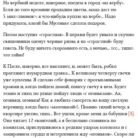
На вербной неделе, наверное, поедем в город «на вербу».
Если до того времяни продадим цветы, мама даст по
5 мил<лионов>; я что-нибудь куплю на вербе... Надо
придумать, какой бы Мусеньке сделать подарок.
Потом наступит «страстная». В церкви будет уныло и скучно:
священники оденут черные ризы; я на «страстной» буду
говеть. Не буду ничего скоромного есть, а ночью... тсс... тише:
это тайна!
К Пасхе, наверно, все высохнет, и, может быть, робко
проглянет изумрудная травка... К великому четвергу свечи
уже куплены. Я сделаю себе фонарик с протыканными
краями и, когда пойдем домой, понесу свечу в нем. Будет
темно и тихо; по улице пойдут люди «с огоньками». Ах,
огоньки, огоньки! Как я любила смотреть на вашу светлую
вереницу, когда была «маленькой»!.. Помню: тихий вечер; в
квартире уютно, тихо... Все ушли, кроме меня да бабушки
[3]
.
Она читает 12 евангелий, а я бесцельно слоняюсь по
комнатам, прислушиваюсь к редким ударам колокола и с
замиранием сердца и нетерпением жду «огоньков». Скоро ли