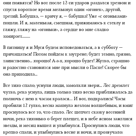
они появятся? Но вот после 12-ти ударов раздался трезвон и
спустя короткое время мелькнул один «огонек», другой,
третий. Бабушка, — кричу я, — бабушка! Уже «с огоньками»
пошли. И я, маленькая, смешная, прижимаюсь к стеклу и
гляжу, гляжу на «огоньки», а сердце во мне сладко
замирает.........
В пятницу я и Муся будем исповедоваться, а в субботу —
причащаться! Потом пойдем к заутрене; будет темно, грязно,
таинственно... хорошо! А-а-х, хорошо будет! Жутко, страшно
и радостно становится мне при мысли о Пасхе! Скорее бы
она приходила...
Все тихо спало; уснули люди, замолкли звери... Лес дремлет
чутко, река уснула, лишь только тихо весна приближалась да
полночь с нею к часам кралася… И вот, подкрались! Часы
пробили 12 гулко, весна махнула жезлом волшебным, и вмиг
проснулось все то, что спало. Лес шепчет сказку весенней
ночи, река тихонько о берег плещет, и в небе ясном зажглися
звезды, и месяц вышел и улыбнулся. Проснулись люди, что
крепко спали, и улыбнулись весне и ночи, и прозвучало: