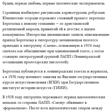
будни, первая любовь, первые поэтические эксперименты.
Страницы изобилуют рисунками, карикатурами, ребусами.
Юношеские тетради отражают сложный процесс перехода
Берггольц к новому сознанию — от христианской
религиозной морали, привитой ей в детстве, к идеям
коммунизма. Интересны дневниковые записи, описывающие
приход Берггольц в литературу: начинающая поэтесса
приходит в литгруппу «Смена», основанную в 1924 году
сначала как объединение при одноименной газете, а затем
ставшую литературной группой ЛАПП (Ленинградской
ассоциации пролетарских писателей).
Берггольц публикуется в ленинградских газетах и журналах,
а в 1926 году начинает занятия на Высших государственных
курсах искусствоведения (ВГКИ) при Государственном
институте истории искусств (ГИИИ).
В 1928 году литгруппа переживает период идеологических
нападок со стороны ЛАПП: «Смену» обвиняют в
«формализме». После всех идеологических споров между