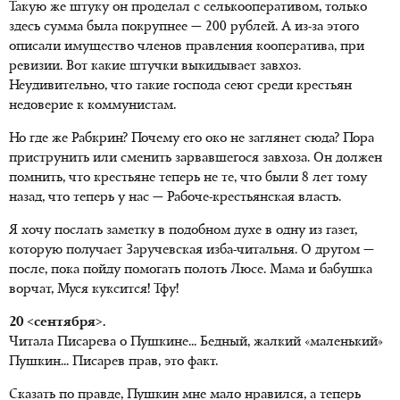
Такую же штуку он проделал с селькооперативом, только
здесь сумма была покрупнее — 200 рублей. А из-за этого
описали имущество членов правления кооператива, при
ревизии. Вот какие штучки выкидывает завхоз.
Неудивительно, что такие господа сеют среди крестьян
недоверие к коммунистам.
Но где же Рабкрин? Почему его око не заглянет сюда? Пора
приструнить или сменить зарвавшегося завхоза. Он должен
помнить, что крестьяне теперь не те, что были 8 лет тому
назад, что теперь у нас — Рабоче-крестьянская власть.
Я хочу послать заметку в подобном духе в одну из газет,
которую получает Заручевская изба-читальня. О другом —
после, пока пойду помогать полоть Люсе. Мама и бабушка
ворчат, Муся куксится! Тфу!
20 <сентября>.
Читала Писарева о Пушкине... Бедный, жалкий «маленький»
Пушкин... Писарев прав, это факт.
Сказать по правде, Пушкин мне мало нравился, а теперь