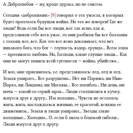
А Добролюбов — ну, вроде дурака, но не совсем.
Сегодня «доброхимик»
[9]
говорил о тех ужасах, в которых
будет протекать будущая война. Но это же изверги! Где же
люди? Ведь если бы все люди, вот так ясно, как я,
представили себе весь ужас, то они разбили бы все баллоны
с газами, все, все. Как это все ясно доказывает, что нет
никакого бога, что бог — глупость, вздор, ерунда… Всем этим
— противогаз любовь. Но, Господи, какие глупые люди… Как
они не могут понять всей суетности — война, убийство…
И вот, мне приснилось, т.е. представилось: лед, лед и лед.
Земля умирает... Все разрушено... Нет ни Парижа, ни Нью-
Йорка, ни Лондона, ни Москвы… Все погибло... Ни день, ни
ночь — какой-то серый мрак... Люди столпились в кучку,
жмутся друг к другу... Им холодно... Чувств не осталось;
жить, жить, наслаждаться жизнью, ее красотой, всяким ее
движением... Земля и люди умирают... Звезды такие
холодные... Холодно... О, если б знать о близкой гибели...
Люди жмутся друг к другу.