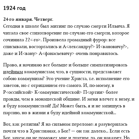
1924 год
24-го января. Четверг.
Сегодня в школе был митинг по случаю смерти Ильича. Я
читала свое стихотворение по случаю его смерти, которое
сочинила 22<-го>. Произвела громадный фурор: все
списывали, восторгались и А<лександру?> И<вановичу?>,
даже и И<вану> А<фанасьевичу> очень понравилось.
Право, я начинаю все больше и больше симпатизировать
идейным
коммунистам; что, в сущности, представляет
собою коммунизм? Это учение Христа, т.е. исполнение его
заветов, но с отрицанием его самого. И, по-моему, в
Р<оссийской> К<оммунистической> П<артии> более
правды, чем в монашеской общине. И меня влечет к нему, и
я буду коммунисткой! Да! Может быть, я и не запишусь в
партию, но в жизни я буду идейной коммунисткой...
Вот, как религия? Я на сильном переломе: я разуверилась
почти что в Христианах, а Бог? — он так далеко... Если есть
Бог, зачем он не поможет мне и другим; да, он наказует. Но