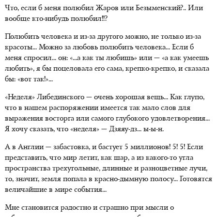
Что, если б меня полюбил Жаров или Безыменский?.. Или
вообще кто-нибудь полюбил!!?
Полюбить человека и из-за другого можно, не только из-за
красоты... Можно за любовь полюбить человека... Если б
меня спросил... он: «...а как ты любишь» или — «а как умеешь
любить», я бы поцеловала его сама, крепко-крепко, и сказала
бы: «вот так!»...
«Неделя» Либединского — очень хорошая вещь... Как глупо,
что в нашем распоряжении имеется так мало слов для
выражения восторга или самого глубокого удовлетворения...
Я хочу сказать, что «неделя» — Дзяяу-дз... ы-ы-н.
А в Англии — забастовка, и бастует 5 миллионов! 5! 5! Если
представить, что мир летит, как шар, а из какого-то угла
пространства трехугольные, длинные и разноцветные лучи,
то, значит, земля попала в красно-дымную полосу... Готовятся
величайшие в мире события...
Мне становится радостно и страшно при мысли о