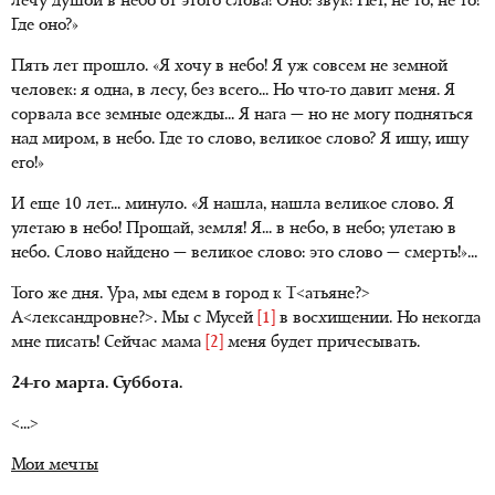
лечу душой в небо от этого слова! Оно: звук! Нет, не то, не то!
Где оно?»
Пять лет прошло. «Я хочу в небо! Я уж совсем не земной
человек: я одна, в лесу, без всего... Но что-то давит меня. Я
сорвала все земные одежды... Я нага — но не могу подняться
над миром, в небо. Где то слово, великое слово? Я ищу, ищу
его!»
И еще 10 лет... минуло. «Я нашла, нашла великое слово. Я
улетаю в небо! Прощай, земля! Я... в небо, в небо; улетаю в
небо. Слово найдено — великое слово: это слово — смерть!»...
Того же дня. Ура, мы едем в город к Т<атьяне?>
А<лександровне?>. Мы с Мусей
[1]
в восхищении. Но некогда
мне писать! Сейчас мама
[2]
меня будет причесывать.
24-го марта. Суббота.
<...>
Мои мечты