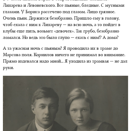
Лихарева и Левоневского. Все пьяные, бледные. С мутными
глазами. У Бориса рассечено под глазом. Лицо грязное.
Очень пьян. Держится безобразно. Пришло ему в голову,
чтоб ехала с ним к Лихареву — на всю ночь, а то пойдет в
клубы еще пить, возьмет «девочек». Так грубо, безобразно
ломался. Но ведь это было глупо — ехать с ним!? А дома?
А та ужасная ночь с пьяным? Я проводила их в траме до
Марсова поля. Корнилов ничего не принимал во внимание.
Прямо издевался надо мной... Я уходила из трамвая — не дал
руки.