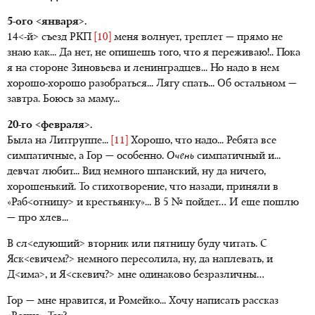
5-ого <января>.
14<-й> съезд РКП
[10]
меня волнует, треплет — прямо не
знаю как... Да нет, не опишешь того, что я переживаю!.. Пока
я на стороне Зиновьева и ленинградцев... Но надо в нем
хорошо-хорошо разобраться... Лягу спать... Об остальном —
завтра. Боюсь за маму...
20-го <февраля>.
Была на Литгруппе...
[11]
Хорошо, что надо... Ребята все
симпатичные, а Гор — особенно.
Очень
симпатичный и...
девчат любит... Вид немного шпанский, ну да ничего,
хорошенький. То стихотворение, что назади, приняли в
«Раб<отницу> и крестьянку»... В 5 № пойдет… И еще пошлю
— про хлев...
В сл<едующий> вторник или пятницу буду читать. С
Яск<евичем?> немного пересолила, ну, да наплевать, и
Д<има>, и Я<скевич?> мне одинаково безразличны…
Гор — мне нравится, и Ромейко... Хочу написать рассказ