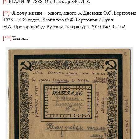
[*]
РГАЛИ. Ф. 2888. Оп. 1. Ед. хр.340. Л. 3.
[**]
«Я хочу жизни — много, много...»: Дневник О.Ф. Берггольц
1928—1930 годов: К юбилею О.Ф. Берггольц / Публ.
Н.А. Прозоровой // Русская литература. 2010. №2. C. 162.
[***]
Там же.