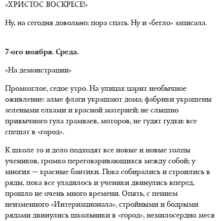
«ХРИСТОС ВОСКРЕСЕ!»
Ну, на сегодня довольно: пора спать. Ну и «бегло» записала.
7-ого ноября. Среда.
«На демонстрации»
Промозглое, седое утро. На улицах царит необычное
оживление: алые флаги украшают дома; фабрики украшены
зелеными елками и красной материей; не слышно
привычного гула трамваев, моторов, не гудят гудки: все
спешат в «город».
К школе то и дело подходят все новые и новые толпы
учеников, громко переговаривающихся между собой; у
многих — красные бантики. Пока собирались и строились в
ряды, пока все уладилось и ученики двинулись вперед,
прошло не очень много времени. Опять, с пением
неизменного «Интернационала», стройными и бодрыми
рядами двинулись школьники в «город», немилосердно меся