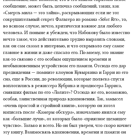
сообщение, может быть, цепочка сообщений, таких, как
«Смерть мила — это тайна», раскрывающих если не тот
сокрушительный секрет Фальтера из романа
«Solus Rex»
, то,
во всяком случае, нечто, критически важное для любого
человека. И поныне я убежден, что Набокову было известно
нечто такое, что действительно трудно выразить словами,
как он сам сказал в интервью, и что открывало ему самое
главное в жизни и даже спасало его. По-моему, это знание
как-то связано с его особым ощущением времени и
необыкновенным устройством его памяти. Отсюда его дар
предвидения — помните клоунов Кувыркина и Гарри из его
сна, еще в России, до революции, которые полвека спустя
воплотились в режиссера Кубрика и продюсера Гарриса,
снявших фильм по его «Лолите»? Отсюда же его, возможно,
особая, таинственная природа вдохновения. Так, замысел
«очень простой и стройной книги», которую он хотел
написать после «Камеры обскура», изначально явился ему
как «большие лучи», от которых было «приятное щемящее
чувство». Только и всего. Но он был уверен, что скоро начнет
эту книгу. Взаимосвязь вдохновения, времени и памяти он