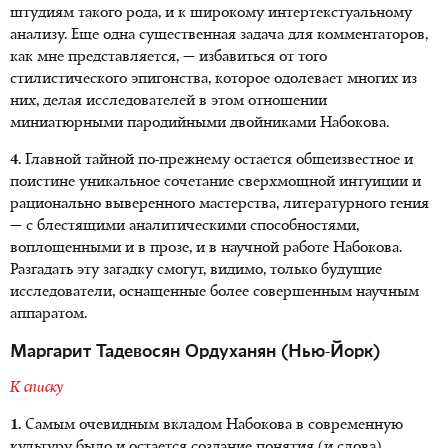
штудиям такого рода, и к широкому интертекстуальному
анализу. Еще одна существенная задача для комментаторов,
как мне представляется, — избавиться от того
стилистического эпигонства, которое одолевает многих из
них, делая исследователей в этом отношении
миниатюрными пародийными двойниками Набокова.
4.
Главной тайной по-прежнему остается общеизвестное и
поистине уникальное сочетание сверхмощной интуиции и
рационально выверенного мастерства, литературного гения
— с блестящими аналитическими способностями,
воплощенными и в прозе, и в научной работе Набокова.
Разгадать эту загадку смогут, видимо, только будущие
исследователи, оснащенные более совершенным научным
аппаратом.
Маргарит Тадевосян Ордуханян (Нью-Йорк)
К списку
1.
Самым очевидным вкладом Набокова в современную
культуру было и остается создание понятия (и слова)