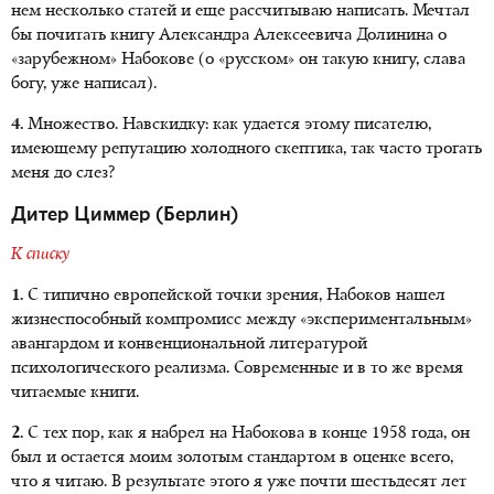
нем несколько статей и еще рассчитываю написать. Мечтал
бы почитать книгу Александра Алексеевича Долинина о
«зарубежном» Набокове (о «русском» он такую книгу, слава
богу, уже написал).
4.
Множество. Навскидку: как удается этому писателю,
имеющему репутацию холодного скептика, так часто трогать
меня до слез?
Дитер Циммер (Берлин)
К списку
1.
С типично европейской точки зрения, Набоков нашел
жизнеспособный компромисс между «экспериментальным»
авангардом и конвенциональной литературой
психологического реализма. Современные и в то же время
читаемые книги.
2.
С тех пор, как я набрел на Набокова в конце 1958 года, он
был и остается моим золотым стандартом в оценке всего,
что я читаю. В результате этого я уже почти шестьдесят лет