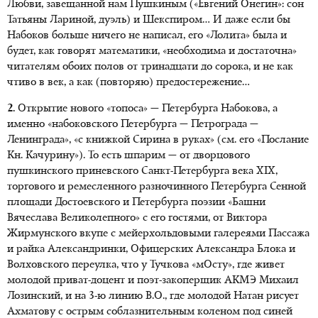
Любви, завещанной нам Пушкиным («Евгений Онегин»: сон
Татьяны Лариной, дуэль) и Шекспиром… И даже если бы
Набоков больше ничего не написал, его «Лолита» была и
будет, как говорят математики, «необходима и достаточна»
читателям обоих полов от тринадцати до сорока, и не как
чтиво в век, а как (повторяю) предостережение…
2.
Открытие нового «топоса» — Петербурга Набокова, а
именно «набоковского Петербурга — Петрограда —
Ленинграда», «с книжкой Сирина в руках» (см. его «Послание
Кн. Качурину»). То есть шпарим — от дворцового
пушкинского приневского Санкт-Петербурга века ХIХ,
торгового и ремесленного разночинного Петербурга Сенной
площади Достоевского и Петербурга поэзии «Башни
Вячеслава Великолепного» с его гостями, от Виктора
Жирмунского вкупе с мейерхольдовыми галереями Пассажа
и райка Александринки, Офицерских Александра Блока и
Волховского переулка, что у Тучкова «мОсту», где живет
молодой приват-доцент и поэт-закоперщик АКМЭ Михаил
Лозинский, и на 3-ю линию В.О., где молодой Натан рисует
Ахматову с острым соблазнительным коленом под синей