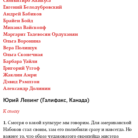
Сюнъитиро Акикуса
Евгений Белодубровский
Андрей Бабиков
Брайен Бойд
Михаил Вайскопф
Маргарит Тадевосян Ордуханян
Ольга Воронина
Вера Полищук
Ольга Сконечная
Барбара Уайли
Григорий Утгоф
Жаклин Амри
Дэвид Рэмптон
Александр Долинин
Юрий Левинг (Галифакс, Канада)
К списку
1.
Смотря о какой культуре мы говорим. Для американской
Набоков стал своим, там его полюбили сразу и навсегда. Но
важнее то, что образ чудаковатого европейца мистера