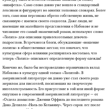
«нимфетка». Само слово давно уже вошло в стандартный
лексикон и фигурирует во многих толковых словарях. Более
того, само имя персонажа обрело собственную жизнь, не
связанную с именем своего создателя. Даже люди, не
имеющие ни малейшего представления о Набокове и не
читавшие его самый знаменитый роман, используют слово
«Лолита» для описания привлекательных девочек-
подростков. Встречаются блоги, обсуждающие «ношение
лолиты» в общественных местах; это означает, что
культурная сфера влияния расширилась настолько, что
теперь «Лолита» описывает определенную форму одежды!
Конечно же, было бы несправедливо ограничивать вклад
Набокова в культуру одной только «Лолитой». В
американской литературе он давно уже стал своего рода
мерилом для писателей, посягающих на творческую
интеллектуальность. Его присутствие в той или иной форме
ощутимо в современной американской литературе — от
«Отдела домыслов» Дженни Оффиль до последнего романа
Дона Делилло «Ноль по Кельвину». Через сорок лет после