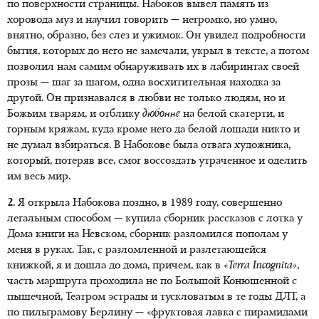
по поверхности страницы. Набоков вывел память из
хоровода муз и научил говорить — негромко, но умно,
внятно, образно, без слез и ужимок. Он увидел подробности
бытия, которых до него не замечали, укрыл в тексте, а потом
позволил нам самим обнаруживать их в лабиринтах своей
прозы — шаг за шагом, одна восхитительная находка за
другой. Он признавался в любви не только людям, но и
Божьим тварям, и отблику
дюбонне
на белой скатерти, и
горным кряжам, куда кроме него да белой лошади никто и
не думал взбираться. В Набокове была отвага художника,
который, потеряв все, смог воссоздать утраченное и оделить
им весь мир.
2.
Я открыла Набокова поздно, в 1989 году, совершенно
легальным способом — купила сборник рассказов с лотка у
Дома книги на Невском, сборник разломился пополам у
меня в руках. Так, с разломленной и разлетающейся
книжкой, я и дошла до дома, причем, как в
«Terra Incognita»
,
часть маршрута проходила не по Большой Конюшенной с
пышечной, Театром эстрады и тускловатым в те годы ДЛТ, а
по пильграмову Берлину — «фруктовая лавка с пирамидами