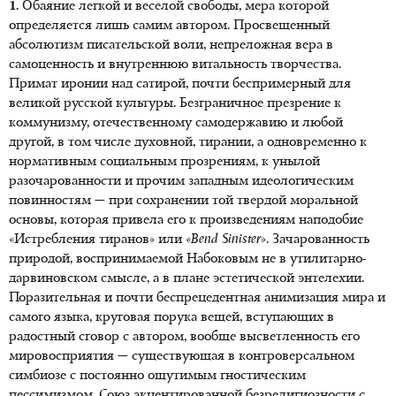
1.
Обаяние легкой и веселой свободы, мера которой
определяется лишь самим автором. Просвещенный
абсолютизм писательской воли, непреложная вера в
самоценность и внутреннюю витальность творчества.
Примат иронии над сатирой, почти беспримерный для
великой русской культуры. Безграничное презрение к
коммунизму, отечественному самодержавию и любой
другой, в том числе духовной, тирании, а одновременно к
нормативным социальным прозрениям, к унылой
разочарованности и прочим западным идеологическим
повинностям — при сохранении той твердой моральной
основы, которая привела его к произведениям наподобие
«Истребления тиранов» или
«Bend Sinister»
. Зачарованность
природой, воспринимаемой Набоковым не в утилитарно-
дарвиновском смысле, а в плане эстетической энтелехии.
Поразительная и почти беспрецедентная анимизация мира и
самого языка, круговая порука вещей, вступающих в
радостный сговор с автором, вообще высветленность его
мировосприятия — существующая в контроверсальном
симбиозе с постоянно ощутимым гностическим
пессимизмом. Союз акцентированной безрелигиозности с