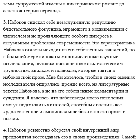
темы супружеской измены в викторианском романе до
аспектов теории перевода.
3.
Набоков снискал себе незаслуженную репутацию
блистательного фокусника, играющего в кошки-мышки с
читателем и не проявляющего особого интереса к
актуальным проблемам современности. Эта характеристика
Набокова отчасти исходит из его собственных заявлений, но
в большей мере виноваты многочисленные научные
исследования, целиком посвященные стилистическим
трудностям, загадкам и подвохам, которые таятся в
набоковской прозе. Мне бы хотелось, чтобы в своих оценках
исследователи опирались, прежде всего, на литературные
тексты Набокова, а не на его собственные комментарии и
суждения. Я надеюсь, что набоковеды моего поколения
смогут подготовить читателей, способных оценить все
художественное и эмоциональное богатство его прозы и
поэзии.
4.
Набоков ревностно оберегал свой внутренний мир,
предпочитая воссоздавать его в своих произведениях. Самой