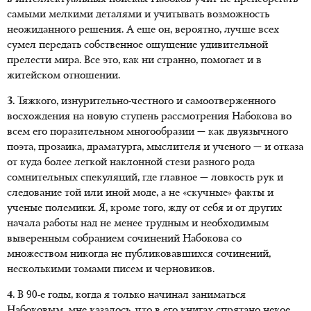
самыми мелкими деталями и учитывать возможность
неожиданного решения. А еще он, вероятно, лучше всех
сумел передать собственное ощущение удивительной
прелести мира. Все это, как ни странно, помогает и в
житейском отношении.
3.
Тяжкого, изнурительно-честного и самоотверженного
восхождения на новую ступень рассмотрения Набокова во
всем его поразительном многообразии — как двуязычного
поэта, прозаика, драматурга, мыслителя и ученого — и отказа
от куда более легкой наклонной стези разного рода
сомнительных спекуляций, где главное — ловкость рук и
следование той или иной моде, а не «скучные» факты и
ученые полемики. Я, кроме того, жду от себя и от других
начала работы над не менее трудным и необходимым
выверенным собранием сочинений Набокова со
множеством никогда не публиковавшихся сочинений,
несколькими томами писем и черновиков.
4.
В 90-е годы, когда я только начинал заниматься
Набоковым, мне казалось, что в его книгах спрятано некое