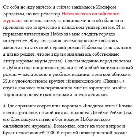
От себя не жду ничего: я сейчас занимаюсь Иосифом
Бродским, но как редактор
Набоковского онлайнового
журнала
, конечно, слежу за новинками в этой области и
преподаю его творчество в канадском университете. И за
первыми читателями Набокова мне следить гораздо
интереснее. Жду, когда моя восемнадцатилетняя дочь
закончит читать свой первый роман Набокова (как филолог
я давно решил, что не вправе навязывать собственные
литературные вкусы детям). Совсем недавно перед полетом
в Дублин она попросила одолжить ей любой занимательный
роман — желательно в удобном издании, в мягкой обложке.
И я с удовольствием вручил ей винтеджского «Пнина», а
спустя два часа она перезвонила мне из аэропорта, чтобы
торопливо поделиться первыми впечатлениями.
4.
Где спрятаны сокровища короны в «Бледном огне»? Ближе
всего к разгадке, на мой взгляд, подошел Джеймс Рейми (см.
его блестящую статью в 6-м номере Набоковского
онлайнового журнала). Возможно, ответ на этот вопрос и
будет недостающей 1000-й строкой незавершенной поэмы