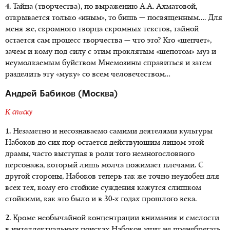
4.
Тайна (творчества), по выражению А.А. Ахматовой,
открывается только «иным», то бишь — посвященным…. Для
меня же, скромного творца скромных текстов, тайной
остается сам процесс творчества — что это? Кто «шепчет»,
зачем и кому под силу с этим проклятым «шепотом» муз и
неумолкаемым буйством Мнемозины справиться и затем
разделить эту «муку» со всем человечеством…
Андрей Бабиков (Москва)
К списку
1.
Незаметно и несознаваемо самими деятелями культуры
Набоков до сих пор остается действующим лицом этой
драмы, часто выступая в роли того немногословного
персонажа, который лишь молча пожимает плечами. С
другой стороны, Набоков теперь так же точно неудобен для
всех тех, кому его стойкие суждения кажутся слишком
стойкими, как это было и в 30-х годах прошлого века.
2.
Кроме необычайной концентрации внимания и смелости
в интеллектуальных поисках Набоков учит не пренебрегать