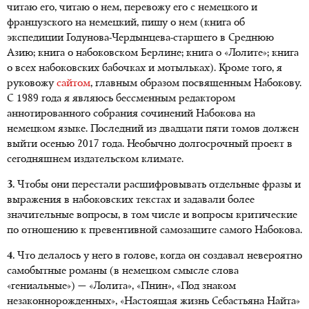
читаю его, читаю о нем, перевожу его с немецкого и
французского на немецкий, пишу о нем (книга об
экспедиции Годунова-Чердынцева-старшего в Среднюю
Азию; книга о набоковском Берлине; книга о «Лолите»; книга
о всех набоковских бабочках и мотыльках). Кроме того, я
руковожу
сайтом
, главным образом посвященным Набокову.
С 1989 года я являюсь бессменным редактором
аннотированного собрания сочинений Набокова на
немецком языке. Последний из двадцати пяти томов должен
выйти осенью 2017 года. Необычно долгосрочный проект в
сегодняшнем издательском климате.
3.
Чтобы они перестали расшифровывать отдельные фразы и
выражения в набоковских текстах и задавали более
значительные вопросы, в том числе и вопросы критические
по отношению к превентивной самозащите самого Набокова.
4.
Что делалось у него в голове, когда он создавал невероятно
самобытные романы (в немецком смысле слова
«гениальные») — «Лолита», «Пнин», «Под знаком
незаконнорожденных», «Настоящая жизнь Себастьяна Найта»