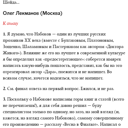
Шейда…
Олег Лекманов (Москва)
К списку
1.
Я думаю, что Набоков — один из лучших русских
прозаиков ХХ века (вместе с Булгаковым, Платоновым,
Зощенко, Шаламовым и Пастернаком как автором «Доктора
Живаго»). Влияние же его на лучшее в современной культуре
я бы определил как «предостерегающее»: соберется имярек
написать какую-нибудь пошлость, представит, как бы на это
отреагировал автор «Дара», поежится и не напишет. Во
всяком случае, хочется надеяться, что не напишет.
2.
См. финал ответа на первый вопрос. Ежился, и не раз.
3.
Поскольку о Набокове написаны горы книг и статей (всего
не перечитаешь!), я для себя давно решил — буду
специалистом только по одному, но зато, на мой взгляд (и,
кажется, на взгляд самого Набокова), самому совершенному
его произведению — рассказу «Весна в Фиальте». Написал о