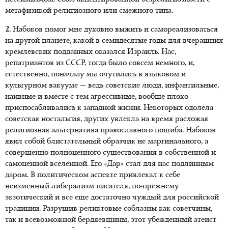
метафизикой религиозного или смежного типа.
2.
Набоков помог мне духовно выжить и самореализоваться
на другой планете, какой в семидесятые годы для вчерашних
кремлевских подданных оказался Израиль. Нас,
репатриантов из СССР, тогда было совсем немного, и,
естественно, поначалу мы очутились в языковом и
культурном вакууме — ведь советские люди, инфантильные,
наивные и вместе с тем агрессивные, вообще плохо
приспосабливались к западной жизни. Некоторых одолела
советская ностальгия, других увлекла на время расхожая
религиозная альтернатива православного пошиба. Набоков
явил собой блистательный образчик не маргинального, а
совершенно полноценного существования в собственной и
самоценной вселенной. Его «Дар» стал для нас подлинным
даром. В политическом аспекте привлекал к себе
неизменный либерализм писателя, по-прежнему
экзотический и все еще достаточно чуждый для российской
традиции. Разрушив реликтовые соблазны как советчины,
так и всевозможной бердяевщины, этот убежденный атеист