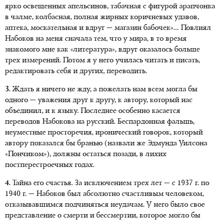
ярко освещенных апельсинов, табачная с фигурой арапчонка
в чалме, колбасная, полная жирных коричневых удавов,
аптека, москательная и вдруг — магазин бабочек»… Повлиял
Набоков на меня сначала тем, что у мира, в то время
знакомого мне как «литература», вдруг оказалось больше
трех измерений. Потом я у него училась читать и писать,
редактировать себя и других, переводить.
3.
Ждать я ничего не жду, а пожелать нам всем могла бы
одного — уважения друг к другу, к автору, который нас
объединил, и к языку. Последнее особенно касается
переводов Набокова на русский. Беспардонная фальшь,
неуместные просторечия, иронический говорок, который
автору показался бы бранью (назвали же Эдмунда Уилсона
«Пончиком»), должны остаться позади, в лихих
постперестроечных годах.
4.
Тайна его счастья. За исключением трех лет — с 1937 г. по
1940 г. — Набоков был абсолютно счастливым человеком,
отказывавшимся подчиняться неудачам. У него было свое
представление о смерти и бессмертии, которое могло бы