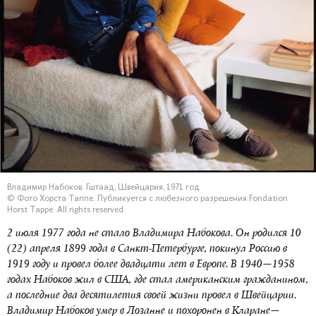
Владимир Набоков. Гштаад, Швейцария, 1971 год
© Фото Хорста Таппе. Публикуется с любезного разрешения Fondation
Horst Tappe. All rights reserved
2 июля 1977 года не стало Владимира Набокова. Он родился 10
(22) апреля 1899 года в Санкт-Петербурге, покинул Россию в
1919 году и провел более двадцати лет в Европе. В 1940—1958
годах Набоков жил в США, где стал американским гражданином,
а последние два десятилетия своей жизни провел в Швейцарии.
Владимир Набоков умер в Лозанне и похоронен в Кларане—