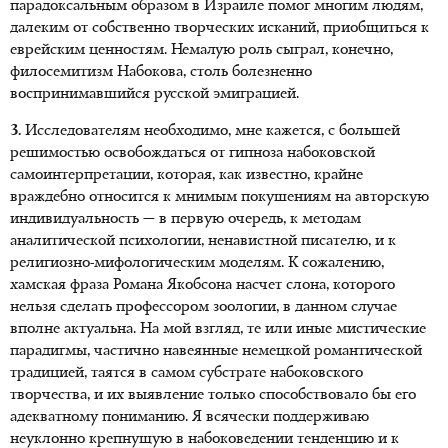
парадоксальным образом в Израиле помог многим людям,
далеким от собственно творческих исканий, приобщиться к
еврейским ценностям. Немалую роль сыграл, конечно,
филосемитизм Набокова, столь болезненно
воспринимавшийся русской эмиграцией.
3.
Исследователям необходимо, мне кажется, с большей
решимостью освобождаться от гипноза набоковской
самоинтерпретации, которая, как известно, крайне
враждебно относится к мнимым покушениям на авторскую
индивидуальность — в первую очередь, к методам
аналитической психологии, ненавистной писателю, и к
религиозно-мифологическим моделям. К сожалению,
хамская фраза Романа Якобсона насчет слона, которого
нельзя сделать профессором зоологии, в данном случае
вполне актуальна. На мой взгляд, те или иные мистические
парадигмы, частично навеянные немецкой романтической
традицией, таятся в самом субстрате набоковского
творчества, и их выявление только способствовало бы его
адекватному пониманию. Я всячески поддерживаю
неуклонно крепнущую в набоковедении тенденцию и к