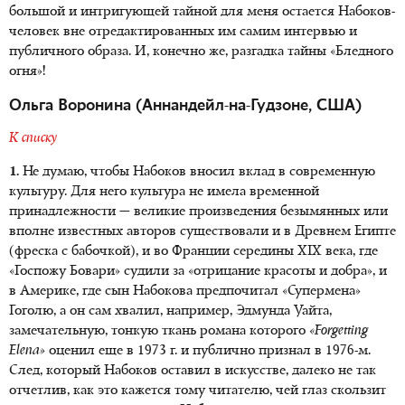
большой и интригующей тайной для меня остается Набоков-
человек вне отредактированных им самим интервью и
публичного образа. И, конечно же, разгадка тайны «Бледного
огня»!
Ольга Воронина (Аннандейл-на-Гудзоне, США)
К списку
1.
Не думаю, чтобы Набоков вносил вклад в современную
культуру. Для него культура не имела временной
принадлежности — великие произведения безымянных или
вполне известных авторов существовали и в Древнем Египте
(фреска с бабочкой), и во Франции середины XIX века, где
«Госпожу Бовари» судили за «отрицание красоты и добра», и
в Америке, где сын Набокова предпочитал «Супермена»
Гоголю, а он сам хвалил, например, Эдмунда Уайта,
замечательную, тонкую ткань романа которого
«Forgetting
Elena»
оценил еще в 1973 г. и публично признал в 1976-м.
След, который Набоков оставил в искусстве, далеко не так
отчетлив, как это кажется тому читателю, чей глаз скользит