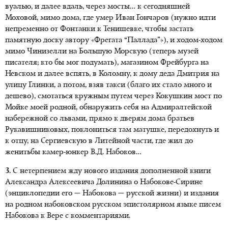
вуалью, и далее вдаль, через мосты… к сегодняшней
Моховой, мимо дома, где умер Иван Гончаров (нужно идти
непременно от Фонтанки к Тенишевке, чтобы застать
памятную доску автору «Фрегата “Паллада”»), и ходом-ходом
мимо Чинизелли на Большую Морскую (теперь музей
писателя; кто бы мог подумать), магазином Фрейбурга на
Невском и далее вспять, в Коломну, к дому деда Дмитрия на
улицу Глинки, а потом, взяв такси (благо их стало много и
дешево), смотаться кружным путем через Кокушкин мост по
Мойке моей родной, обнаружить себя на Адмиралтейской
набережной со львами, прямо к дверям дома братьев
Рукавишниковых, поклониться там матушке, передохнуть и
к отцу, на Сергиевскую в Литейной части, где жил до
женитьбы камер-юнкер В.Д. Набоков…
3.
С нетерпением жду нового издания дополненной книги
Александра Алексеевича Долинина о Набокове-Сирине
(энциклопедии его — Набокова — русской жизни) и издания
на родном набоковском русском эпистолярном языке писем
Набокова к Вере с комментариями.