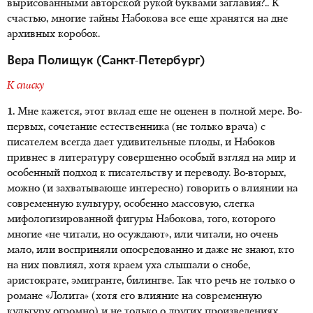
вырисованными авторской рукой буквами заглавия?.. К
счастью, многие тайны Набокова все еще хранятся на дне
архивных коробок.
Вера Полищук (Санкт-Петербург)
К списку
1.
Мне кажется, этот вклад еще не оценен в полной мере. Во-
первых, сочетание естественника (не только врача) с
писателем всегда дает удивительные плоды, и Набоков
привнес в литературу совершенно особый взгляд на мир и
особенный подход к писательству и переводу. Во-вторых,
можно (и захватывающе интересно) говорить о влиянии на
современную культуру, особенно массовую, слегка
мифологизированной фигуры Набокова, того, которого
многие «не читали, но осуждают», или читали, но очень
мало, или восприняли опосредованно и даже не знают, кто
на них повлиял, хотя краем уха слышали о снобе,
аристократе, эмигранте, билингве. Так что речь не только о
романе «Лолита» (хотя его влияние на современную
культуру огромно) и не только о других произведениях