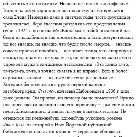
объяснить этот оптимизм. Но дело не только в метафизике.
Взгляд на потусторонность достался ему от матери, хотя
сама Елена Ивановна даже в светлые годы часто грустила и
тревожилась. Вера Евсеевна разделяла его представления
(еще в 1924 г. он писал ей: «Когда мы с тобой последний раз
были на кладбище, я так пронзительно и ясно почувствовал:
ты все знаешь, ты знаешь, что будет после смерти, — знаешь
совсем просто и покойно, — как знает птица, что, спорхнув с
ветки, она полетит, не упадет...»), но нередко унывала сама и
упрекала мужа в излишнем легкомыслии. «Эта тайна та-та,
та-та-та-та, та-та, а точнее сказать я не вправе». Есть и более
скромные загадки — но тоже не всегда разрешимые.
Хотелось бы подержать в руках первый вариант
автобиографии,
«It is me»
, начатый Набоковым в 1936 г. или
даже раньше. Он пропал, но почему бы не помечтать? Нужно
поскорее свести воедино всю его переписку — там еще много
неопубликованного, и зияют лакуны в именах и датах. Не
отыщется ли когда-нибудь, где-нибудь рукопись романа
«Solus Rex»
, от которой в Нью-Йоркской публичной
библиотеке остался лишь кокон — сероватая обложка с