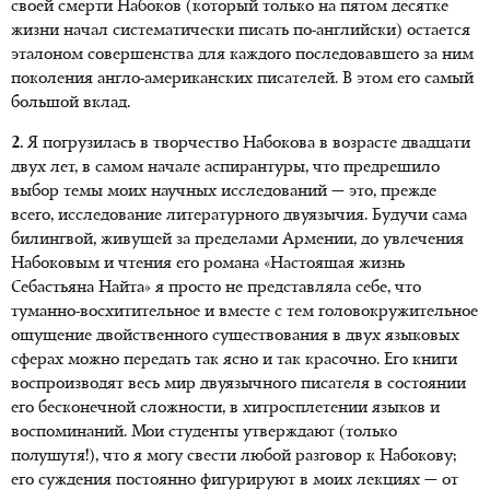
своей смерти Набоков (который только на пятом десятке
жизни начал систематически писать по-английски) остается
эталоном совершенства для каждого последовавшего за ним
поколения англо-американских писателей. В этом его самый
большой вклад.
2.
Я погрузилась в творчество Набокова в возрасте двадцати
двух лет, в самом начале аспирантуры, что предрешило
выбор темы моих научных исследований — это, прежде
всего, исследование литературного двуязычия. Будучи сама
билингвой, живущей за пределами Армении, до увлечения
Набоковым и чтения его романа «Настоящая жизнь
Себастьяна Найта» я просто не представляла себе, что
туманно-восхитительное и вместе с тем головокружительное
ощущение двойственного существования в двух языковых
сферах можно передать так ясно и так красочно. Его книги
воспроизводят весь мир двуязычного писателя в состоянии
его бесконечной сложности, в хитросплетении языков и
воспоминаний. Мои студенты утверждают (только
полушутя!), что я могу свести любой разговор к Набокову;
его суждения постоянно фигурируют в моих лекциях — от