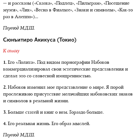
— и рассказы («Сказка», «Подлец», «Пильграм», «Посещение
музея», «Лик», «Весна в Фиальте», «Знаки и символы», «Как-то
раз в Алеппо»)…
Перевод М.Д.Ш.
Сюнъитиро Акикуса (Токио)
К списку
1.
Его «Лолита». Под видом порнографии Набоков
коммерциализировал свои эстетические представления и
сделал это со словесной изощренностью.
2.
Набоков изменил мое представление о мире. Я порой
прослеживаю присутствие мельчайших набоковских знаков
и символов в реальной жизни.
3.
Больше статей и книг о нем. Гораздо больше.
4.
Его реальная жизнь. Его образ мыслей.
Перевод М.Д.Ш.