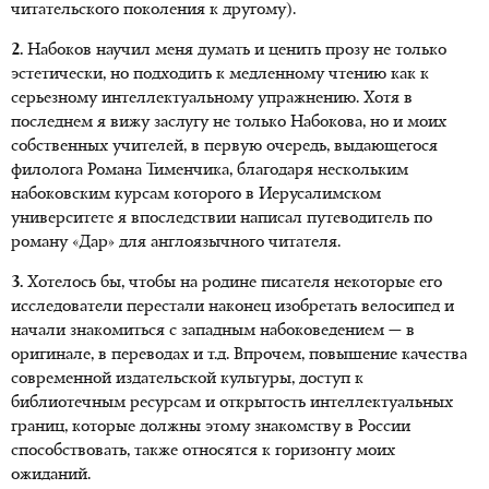
читательского поколения к другому).
2.
Набоков научил меня думать и ценить прозу не только
эстетически, но подходить к медленному чтению как к
серьезному интеллектуальному упражнению. Хотя в
последнем я вижу заслугу не только Набокова, но и моих
собственных учителей, в первую очередь, выдающегося
филолога Романа Тименчика, благодаря нескольким
набоковским курсам которого в Иерусалимском
университете я впоследствии написал путеводитель по
роману «Дар» для англоязычного читателя.
3.
Хотелось бы, чтобы на родине писателя некоторые его
исследователи перестали наконец изобретать велосипед и
начали знакомиться с западным набоковедением — в
оригинале, в переводах и т.д. Впрочем, повышение качества
современной издательской культуры, доступ к
библиотечным ресурсам и открытость интеллектуальных
границ, которые должны этому знакомству в России
способствовать, также относятся к горизонту моих
ожиданий.