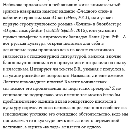
Набокова продолжает в ней активно жить: внимательный
зритель наверняка заметит издание «Бледного огня» в
кабинете героя фильма «Она» (
«Her»
, 2013), или узнает
первую строку культового романа «Лолита» в блокбастере
«Отряд самоубийц» (
«Suicide Squad»
, 2016), или услышит
привет нимфетке в лирических балладах Ланы Дель Рей… А
вот русская культура, открыв писателя для себя в
девяностые годы прошлого века на волне счастливого
знакомства с подцензурной литературой, кажется, вполне
благополучно освоила его продукцию и отправила на полку
к классикам. Цитируют ли тексты В.В., узнавая с полуслова,
на улице российские подростки? Называют ли еще именем
Лолиты шоколадные плитки? В каких количествах
скачивают его произведения на пиратских трекерах? Я не
социолог, но подозреваю, что именно так можно было бы
приблизительно оценить вклад конкретного писателя в
культуру определенного периода определенного сообщества
(специально уточняю это очевидное обстоятельство, ведь мы
понимаем, что в культуре речь всегда идет о переменной
величине, а оценка «вклада» меняется от одного