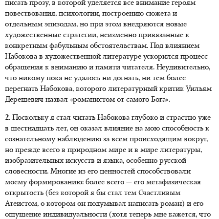
писать прозу, в которой уделяется все внимание героям
повествования, психологии, построению сюжета и
отдельным эпизодам, но при этом внедряются новые
художественные стратегии, неизменно привязанные к
конкретным фабульным обстоятельствам. Под влиянием
Набокова в художественной литературе ускорился процесс
обращения к вниманию и памяти читателя. Неудивительно,
что никому пока не удалось ни догнать, ни тем более
перегнать Набокова, которого литературный критик Уильям
Дерешевич назвал «романистом от самого Бога».
2.
Поскольку я стал читать Набокова глубоко и страстно уже
в шестнадцать лет, он оказал влияние на мою способность к
сознательному наблюдению за всем происходящим вокруг,
но прежде всего в природном мире и в мире литературы,
изобразительных искусств и языка, особенно русской
словесности. Многие из его ценностей способствовали
моему формированию: более всего — его метафизическая
открытость (без которой я бы стал тем Счастливым
Атеистом, о котором он подумывал написать роман) и его
ощущение индивидуальности (хотя теперь мне кажется, что