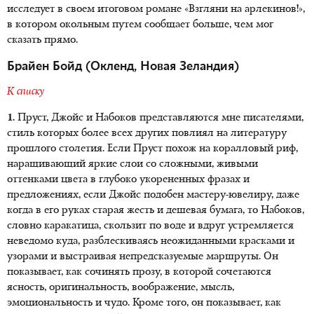
исследует в своем итоговом романе «Взгляни на арлекинов!»,
в котором окольным путем сообщает больше, чем мог
сказать прямо.
Брайен Бойд (Оклeнд, Новая Зеландия)
К списку
1.
Пруст, Джойс и Набоков представляются мне писателями,
стиль которых более всех других повлиял на литературу
прошлого столетия. Если Пруст похож на коралловый риф,
наращивающий яркие слои со сложными, живыми
оттенками цвета в глубоко укорененных фразах и
предложениях, если Джойс подобен мастеру-ювелиру, даже
когда в его руках старая жесть и дешевая бумага, то Набоков,
словно каракатица, скользит по воде и вдруг устремляется
неведомо куда, разблескиваясь неожиданными красками и
узорами и выстраивая непредсказуемые маршруты. Он
показывает, как сочинять прозу, в которой сочетаются
ясность, оригинальность, воображение, мысль,
эмоциональность и чудо. Кроме того, он показывает, как