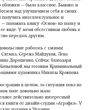
до обложки — было классное. Бывают и
ботаем над улучшением себя и своих
н получить интеллектуальное и
е — положить книгу «Основ» на полку и
 ее виде. У меня обсессивная любовь к
ство передать другим.
довольствие работать с такими
 Схемка, Сережа Майдуков, Лена
ина Дорошенко. Сейчас благодаря
 Копыловой мы готовим Криминальный
рациями художника Никиты Кравцова.
юстрации в целом, то ситуация пока на
чном поле довольно мало
делают действительно интересный
ся книги от дизайн-студии «Аграфка». У
ские издания в Украине.