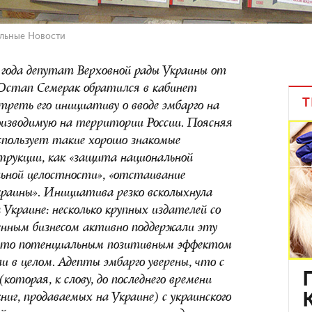
льные Новости
года депутат Верховной рады Украины от
Остап Семерак обратился в кабинет
Т
треть его инициативу о вводе эмбарго на
оизводимую на территории России. Поясняя
спользует такие хорошо знакомые
струкции, как «защита национальной
ьной целостности», «отстаивание
краины». Инициатива резко всколыхнула
 Украине: несколько крупных издателей со
нным бизнесом активно поддержали эту
я это потенциальным позитивным эффектом
и в целом. Адепты эмбарго уверены, что с
(которая, к слову, до последнего времени
ниг, продаваемых на Украине) с украинского