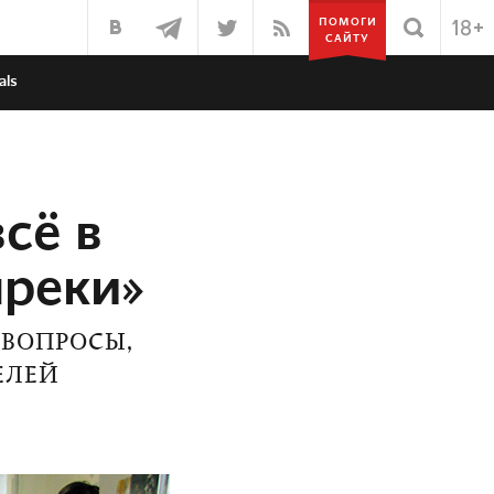
ПОМОГИ
САЙТУ
als
сё в
преки»
 ВОПРОСЫ,
ЕЛЕЙ