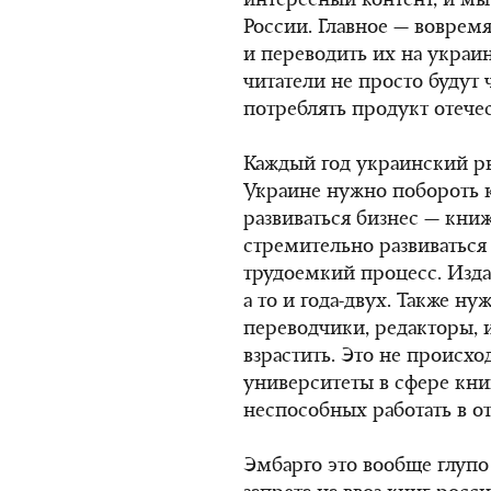
интересный контент, и мы
России. Главное — воврем
и переводить их на украи
читатели не просто будут 
потреблять продукт отече
Каждый год украинский ры
Украине нужно побороть к
развиваться бизнес — кни
стремительно развиваться 
трудоемкий процесс. Изда
а то и года-двух. Также 
переводчики, редакторы, 
взрастить. Это не происхо
университеты в сфере кни
неспособных работать в от
Эмбарго это вообще глупо