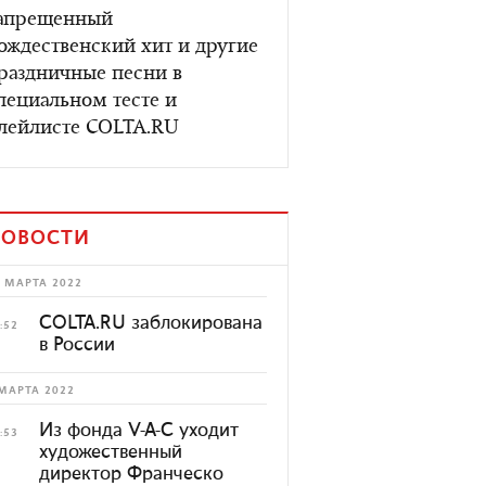
апрещенный
ождественский хит и другие
раздничные песни в
пециальном тесте и
лейлисте COLTA.RU
ОВОСТИ
 МАРТА 2022
COLTA.RU заблокирована
:52
в России
МАРТА 2022
Из фонда V-A-C уходит
:53
художественный
директор Франческо