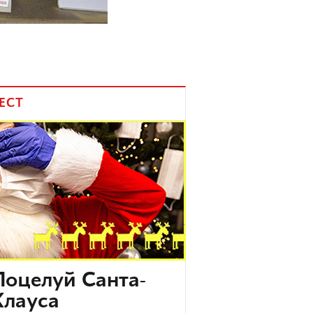
ЕСТ
Поцелуй Санта-
Клауса