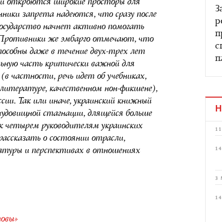
ей откроются широкие просторы для
З
нники запрета надеются, что сразу после
р
государство начнет активно помогать
п
 Противники же эмбарго отмечают, что
с
пособны даже в течение двух-трех лет
п
ьную часть критически важной для
(в частности, речь идет об учебниках,
 литературе, качественном нон-фикшене),
сии. Так или иначе, украинский книжный
Н
 чудовищной стагнации, длящейся больше
к четырем руководителям украинских
11
рассказать о состоянии отрасли,
14
атуры и перспективах в отношениях
3 
14
овы»