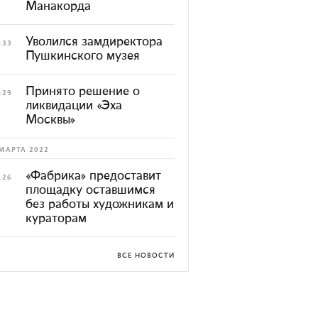
Манакорда
Уволился замдиректора
:33
Пушкинского музея
Принято решение о
:29
ликвидации «Эха
Москвы»
МАРТА 2022
«Фабрика» предоставит
:26
площадку оставшимся
без работы художникам и
кураторам
ВСЕ НОВОСТИ