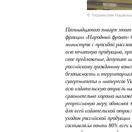
© Украинские Национа
Пятнадцатого января этого 
фракции «Народный фронт» 
министров с просьбой рассмо
всю печатную продукцию, пр
свое предложение, депутат и
российскому гражданину кон
безопасности и территориал
суверенитета и интересов У
всю издательскую отрасль на
сравнительно хорошо налаже
репрессивную меру, объясня
для всей издательской отрасл
уходом российской продукции 
составляла почти 80% всех к