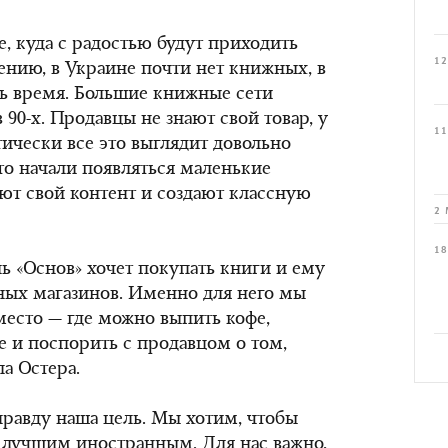
, куда с радостью будут приходить
12
ению, в Украине почти нет книжных, в
ь время. Большие книжные сети
 90-х. Продавцы не знают свой товар, у
11
етически все это выглядит довольно
то начали появляться маленькие
ют свой контент и создают классную
2 
18
ь «Основ» хочет покупать книги и ему
ных магазинов. Именно для него мы
место — где можно выпить кофе,
е и поспорить с продавцом о том,
а Остера.
правду наша цель. Мы хотим, чтобы
 лучшим иностранным. Для нас важно,