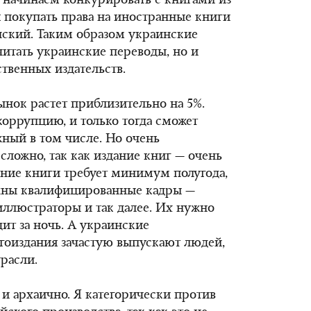
 начинаем конкурировать с книгами из
я покупать права на иностранные книги
нский. Таким образом украинские
читать украинские переводы, но и
ственных издательств.
нок растет приблизительно на 5%.
оррупцию, и только тогда сможет
жный в том числе. Но очень
сложно, так как издание книг — очень
ние книги требует минимум полугода,
нужны квалифицированные кадры —
иллюстраторы и так далее. Их нужно
дит за ночь. А украинские
гоиздания зачастую выпускают людей,
расли.
 и архаично. Я категорически против