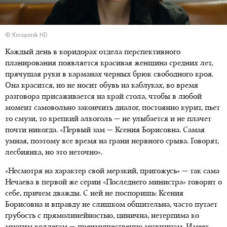
© Kinopoisk HD
Каждый день в коридорах отдела перспективного
планирования появляется красивая женщина средних лет,
прячущая руки в карманах черных брюк свободного кроя.
Она красится, но не носит обувь на каблуках, во время
разговора присаживается на край стола, чтобы в любой
момент самовольно закончить диалог, постоянно курит, пьет
то смузи, то крепкий алкоголь — не улыбается и не плачет
почти никогда. «Первый зам — Ксения Борисовна. Самая
умная, поэтому все время на грани нервного срыва. Говорят,
лесбиянка, но это неточно».
«Несмотря на характер свой мерзкий, пригожусь» — так сама
Нечаева в первой же серии «Последнего министра» говорит о
себе, причем дважды. С ней не поспоришь: Ксения
Борисовна и вправду не слишком общительна, часто путает
грубость с прямолинейностью, цинична, нетерпима ко