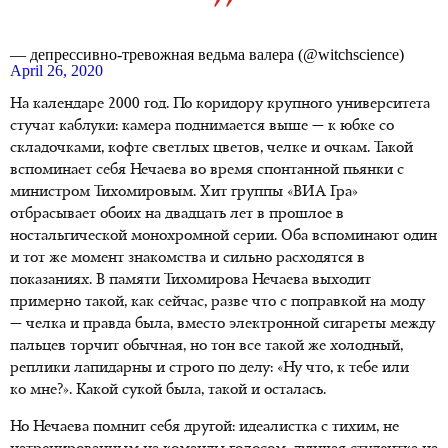
— депрессивно-тревожная ведьма валера (@witchscience)
April 26, 2020
На календаре 2000 год. По коридору крупного университета
стучат каблуки: камера поднимается выше — к юбке со
складочками, кофте светлых цветов, челке и очкам. Такой
вспоминает себя Нечаева во время спонтанной пьянки с
министром Тихомировым. Хит группы «ВИА Гра»
отбрасывает обоих на двадцать лет в прошлое в
ностальгической монохромной серии. Оба вспоминают один
и тот же момент знакомства и сильно расходятся в
показаниях. В памяти Тихомирова Нечаева выходит
примерно такой, как сейчас, разве что с поправкой на моду
— челка и правда была, вместо электронной сигареты между
пальцев торчит обычная, но тон все такой же холодный,
реплики лапидарны и строго по делу: «Ну что, к тебе или
ко мне?». Какой сукой была, такой и осталась.
Но Нечаева помнит себя другой: идеалистка с тихим, не