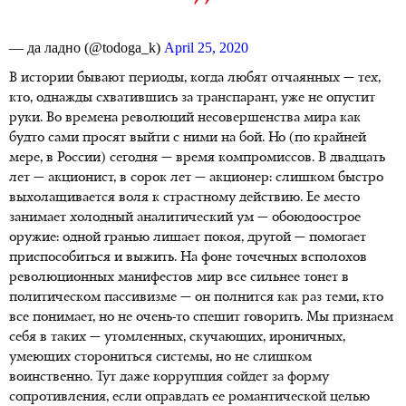
— да ладно (@todoga_k)
April 25, 2020
В истории бывают периоды, когда любят отчаянных — тех,
кто, однажды схватившись за транспарант, уже не опустит
руки. Во времена революций несовершенства мира как
будто сами просят выйти с ними на бой. Но (по крайней
мере, в России) сегодня — время компромиссов. В двадцать
лет — акционист, в сорок лет — акционер: слишком быстро
выхолащивается воля к страстному действию. Ее место
занимает холодный аналитический ум — обоюдоострое
оружие: одной гранью лишает покоя, другой — помогает
приспособиться и выжить. На фоне точечных всполохов
революционных манифестов мир все сильнее тонет в
политическом пассивизме — он полнится как раз теми, кто
все понимает, но не
очень-то
спешит говорить. Мы признаем
себя в таких — утомленных, скучающих, ироничных,
умеющих сторониться системы, но не слишком
воинственно. Тут даже коррупция сойдет за форму
сопротивления, если оправдать ее романтической целью