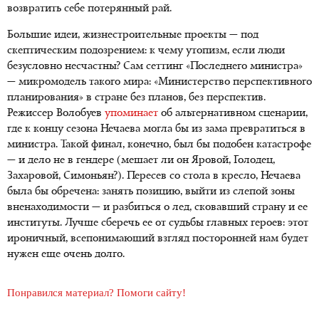
возвратить себе потерянный рай.
Большие идеи, жизнестроительные проекты — под
скептическим подозрением: к чему утопизм, если люди
безусловно несчастны? Сам сеттинг «Последнего министра»
— микромодель такого мира: «Министерство перспективного
планирования» в стране без планов, без перспектив.
Режиссер Волобуев
упоминает
об альтернативном сценарии,
где к концу сезона Нечаева могла бы из зама превратиться в
министра. Такой финал, конечно, был бы подобен катастрофе
— и дело не в гендере (мешает ли он Яровой, Голодец,
Захаровой, Симоньян?). Пересев со стола в кресло, Нечаева
была бы обречена: занять позицию, выйти из слепой зоны
вненаходимости — и разбиться о лед, сковавший страну и ее
институты. Лучше сберечь ее от судьбы главных героев: этот
ироничный, всепонимающий взгляд посторонней нам будет
нужен еще очень долго.
Понравился материал? Помоги сайту!