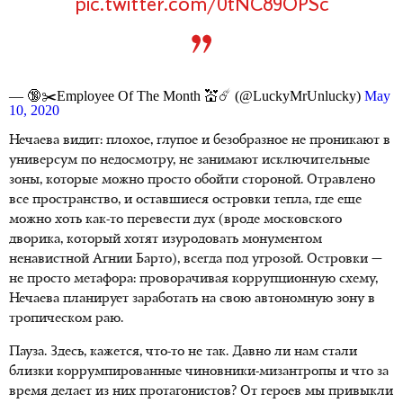
pic.twitter.com/0tNC89OPSc
— 🔞✂️Employee Of The Month 💒☄️ (@LuckyMrUnlucky)
May
10, 2020
Нечаева видит: плохое, глупое и безобразное не проникают в
универсум по недосмотру, не занимают исключительные
зоны, которые можно просто обойти стороной. Отравлено
все пространство, и оставшиеся островки тепла, где еще
можно хоть как-то перевести дух (вроде московского
дворика, который хотят изуродовать монументом
ненавистной Агнии Барто), всегда под угрозой. Островки —
не просто метафора: проворачивая коррупционную схему,
Нечаева планирует заработать на свою автономную зону в
тропическом раю.
Пауза. Здесь, кажется, что-то не так. Давно ли нам стали
близки коррумпированные чиновники-мизантропы и что за
время делает из них протагонистов? От героев мы привыкли