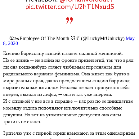
pic.twitter.com/U2hT1NxudS
— 🔞✂️Employee Of The Month 💒☄️ (@LuckyMrUnlucky)
May
8, 2020
Ксению Борисовну всякий назовет сильной женщиной.
Но ее жизнь — не война на фронте привилегий, так что вряд
ли она когда-нибудь станет любимым персонажем для
радикального варианта феминизма. Она живет как будто в
мире равных прав, давно преодолевшем стадию баррикад;
выразительным взглядом Нечаева не дает пропускать себя
вперед, выходя из лифта, — она и так уже впереди.
И с оптикой у нее все в порядке — как раз по ее инициативе
команду отдела пополняют исключительно способные
девушки. Но вот на утомительные дискуссии она силы
тратить не станет.
Зрителю уже с первой серии намекают: за этим одномерным