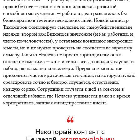
многим коллегам — преимущественно мужчинам. Имеет
право: без нее — единственного человека с развитой
способностью суждения — работа отдела развалилась бы
безвозвратно в течение нескольких дней. Новый министр
Тихомиров фонтанирует смелыми, но самоубийственными
идеями, второй зам Викентьев ничтожен (и как работник, и
чисто
по-человечески
), у остальных возникают интересные
мысли, но и их нужно проверять на соответствие здравому
смыслу. Так что Нечаева не просто «пригодится»: она в
отделе незаменима — хоть и сидит всегда поодаль, слушая и
наблюдая, на манер консильери. Прерывать молчание
приходится часто: критическая ситуация, на которую нужно
среагировать точно и быстро, случается, естественно,
каждую серию. Сотрудники стучатся к ней за советом в
отдельный кабинет, где Нечаева уединяется даже во время
корпоративов, запивая антидепрессанты виски.
Некоторый контент с
Нечаевой.
@romanvolobuev