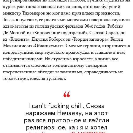
натренированным на команды голосом, лучшая студентка на
курсе, уже тогда знающая смысл слов, которые будущий
министр Тихомиров не мог даже правильно произнести.
Тогда, в нулевых, ее ролевыми моделями наверняка служили
адвокатессы из голливудских фильмов
90-х годов
. Ребекка
Де Морнэй из «Виновен вне подозрений», Сьюзан Сарандон
из «Клиента», Джулия Робертс из «Теории заговора», Келли
Макгиллис из «Обвиняемых». Смелые героини, вторгшиеся в
неприступный мир мужского правосудия и ставшие в нем
победительницами. Но студентка взрослеет, а жизнь все
отказывается следовать голливудскому сценарию:
посредственные обходят талантливых, справедливость не
торжествует, идеалы тускнеют.
I can’t fucking chill. Снова
наряжаем Нечаеву, на этот
раз все приторное и вэйгли
религиозное, как я и хотел