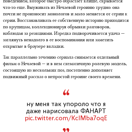
поведением, которое быстро обрастает клише, скрывается
что-то еще. Выуживать из Нечаевой героиню трудно: она
почти не произносит монологов и мало меняется от серии к
серии. Восстанавливать ее собственную историю приходится
по крупицам, коллекционируя обрывки разговоров,
наблюдая за реакциями. Изредка подворачивается удача —
заглянуть ненадолго в ее воспоминания или заметить
открытые в браузере вкладки.
Так параллельно течению сериала снимается отдельный
фильм о Нечаевой — и в нем схематичную ролевую модель,
состоящую из нескольких поз, постепенно дополняет
подвижный рассказ о непростой героине своего времени.
ну меня так упороло что я
даже нарисовала ФАНАРТ
pic.twitter.com/KcIMba7oqE