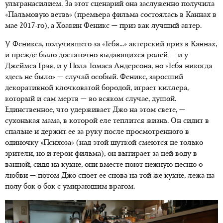
ультранасилием. За этот сценарий она заслуженно получила
«Пальмовую ветвь» (премьера фильма состоялась в Каннах в
мае 2017-го), а Хоакин Феникс — приз как лучший актер.
У Феникса, получившего за «Тебя...» актерский приз в Каннах,
и прежде было достаточно выдающихся ролей — и у
Джеймса Грэя, и у Пола Томаса Андерсона, но «Тебя никогда
здесь не было» — случай особый. Феникс, заросший
декоративной клочковатой бородой, играет киллера,
который и сам мертв — во всяком случае, душой.
Единственное, что удерживает Джо на этом свете, —
сухонькая мама, в которой еле теплится жизнь. Он сидит в
спальне и держит ее за руку после просмотренного в
одиночку «Психоза» (над этой шуткой смеются не только
зрители, но и герои фильма), он вытирает за ней воду в
ванной, сидя на кухне, они вместе поют нежную песню о
любви — потом Джо споет ее снова на той же кухне, лежа на
полу бок о бок с умирающим врагом.