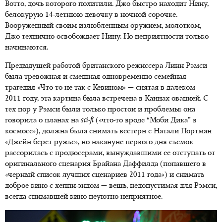
Вотто, дочь которого похитили. Джо быстро находит Нину,
белокурую 14-летнюю девочку в ночной сорочке.
Вооруженный своим излюбленным оружием, молотком,
Джо технично освобождает Нину. Но неприятности только
начинаются.
Предыдущей работой британского режиссера Линн Рэмси
была тревожная и смешная одновременно семейная
трагедия «Что-то не так с Кевином» — снятая в далеком
2011 году, эта картина была встречена в Каннах овацией. С
тех пор у Рэмси были только простои и проблемы: она
говорила о планах на
sci
-
fi
(«что-то вроде “Моби Дика” в
космосе»), должна была снимать вестерн с Натали Портман
«Джейн берет ружье», но накануне первого дня съемок
рассорилась с продюсерами, вынуждавшими ее отступать от
оригинального сценария Брайана Даффилда (попавшего в
«черный список лучших сценариев 2011 года») и снимать
доброе кино с хеппи-эндом — вещь, недопустимая для Рэмси,
всегда снимавшей кино неуютно-неприятное.