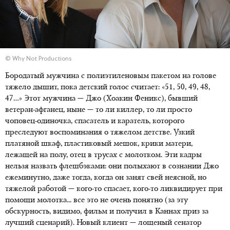
© Why Not Productions
Бородатый мужчина c полиэтиленовым пакетом на голове
тяжело дышит, пока детский голос считает: «51, 50, 49, 48,
47…» Этот мужчина — Джо (Хоакин Феникс), бывший
ветеран-афганец, ныне — то ли киллер, то ли просто
чоповец-одиночка, спасатель и каратель, которого
преследуют воспоминания о тяжелом детстве. Узкий
платяной шкаф, пластиковый мешок, крики матери,
лежащей на полу, отец в трусах с молотком. Эти кадры
нельзя назвать флешбэками: они полыхают в сознании Джо
ежеминутно, даже тогда, когда он занят свей неясной, но
тяжелой работой — кого-то спасает, кого-то ликвидирует при
помощи молотка... все это не очень понятно (за эту
обскурность, видимо, фильм и получил в Каннах приз за
лучший сценарий). Новый клиент — лощеный сенатор