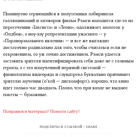
Поминутно теряющийся в полутемных лабиринтах
галлюцинаций и заговоров фильм Рэмси находится где-то на
пересечении «Таксиста» и «Леона», одалживает молоток у
«Олдбоя», а ноу-хау репрезентации ужасного — у
«Паранормального явления» — и все же выглядит
достаточно радикально для того, чтобы считаться если не
откровением, то уж точно достижением. Рэмси удается
заставить зрителя идентифицировать себя даже не с главным
героем, а с его измученной нервной системой —
физиологизм видеоряда и саундтрека буквально причиняет
зрителю мучения (о'кей — дискомфорт); хорошо, что кино
идет только час двадцать. Плохо, что при входе не выдают
пакеты — бумажные.
Понравился материал? Помоги сайту!
ПОДЕЛИТЬСЯ ССЫЛКОЙ / SHARE