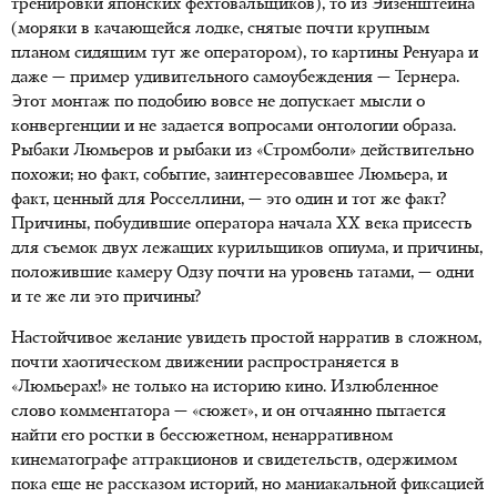
тренировки японских фехтовальщиков), то из Эйзенштейна
(моряки в качающейся лодке, снятые почти крупным
планом сидящим тут же оператором), то картины Ренуара и
даже — пример удивительного самоубеждения — Тернера.
Этот монтаж по подобию вовсе не допускает мысли о
конвергенции и не задается вопросами онтологии образа.
Рыбаки Люмьеров и рыбаки из «Стромболи» действительно
похожи; но факт, событие, заинтересовавшее Люмьера, и
факт, ценный для Росселлини, — это один и тот же факт?
Причины, побудившие оператора начала XX века присесть
для съемок двух лежащих курильщиков опиума, и причины,
положившие камеру Одзу почти на уровень татами, — одни
и те же ли это причины?
Настойчивое желание увидеть простой нарратив в сложном,
почти хаотическом движении распространяется в
«Люмьерах!» не только на историю кино. Излюбленное
слово комментатора — «сюжет», и он отчаянно пытается
найти его ростки в бессюжетном, ненарративном
кинематографе аттракционов и свидетельств, одержимом
пока еще не рассказом историй, но маниакальной фиксацией