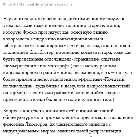
© Centre National de la Cinématographie
Неудивительно, что основная дихотомия киномедиума в
этом рассказе тоже проходит по линии сторителлинга,
которую Фремо презентует как основную линию
водораздела между кино конвенциональным и
«абстрактным», «авангардным». Эти эксцессы, отклонения от
эволюции в блокбастер, по мнению комментатора, тоже как
будто предсказаны отдельными «странными» опытами
люмьеровского кинематографа (связь между ранним
киноавангардом и ранним кино, несомненно, есть — но куда
более прямая и непосредственная; эффектный «Политый
поливальщик» куда ближе к нему, чем импрессионистский
натюрморт с золотыми рыбками, являющийся, скорее,
предтечей эстетики большого голливудского стиля).
Вопросы контекста, взаимосвязей и взаимовлияний,
общекультурных и промышленных предпосылок появления
феномена Люмьеров, их удивительного единства с
индустриальным миром, маниакальной репрезентации