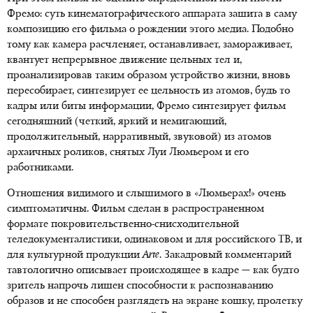
Фремо: суть кинематографического аппарата зашита в саму
композицию его фильма о рождении этого медиа. Подобно
тому как камера расчленяет, останавливает, замораживает,
квантует непрерывное движение цельных тел и,
проанализировав таким образом устройство жизни, вновь
пересобирает, синтезирует ее цельность из атомов, будь то
кадры или биты информации, Фремо синтезирует фильм
сегодняшний (четкий, яркий и немигающий,
продолжительный, нарративный, звуковой) из атомов
архаичных роликов, снятых Луи Люмьером и его
работниками.
Отношения видимого и слышимого в «Люмьерах!» очень
симптоматичны. Фильм сделан в распространенном
формате покровительственно-снисходительной
теледокументалистики, одинаковом и для российского ТВ, и
для культурной продукции
Arte
. Закадровый комментарий
тавтологично описывает происходящее в кадре — как будто
зритель напрочь лишен способности к распознаванию
образов и не способен разглядеть на экране кошку, пролетку