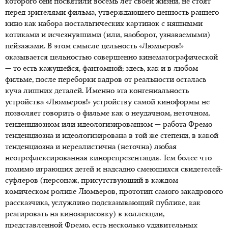
которого они посвятили восемь лет своей жизни, не стоят
перед зрителями фильма, утверждающего ценность раннего
кино как набора ностальгических картинок с няшными
котиками и исчезнувшими (или, наоборот, узнаваемыми)
пейзажами. В этом смысле цельность «Люмьеров!»
оказывается цельностью совершенно кинематографической
— то есть кажущейся, фантомной; здесь, как и в любом
фильме, после переборки кадров от реальности осталась
куча лишних деталей. Именно эта конгениальность
устройства «Люмьеров!» устройству самой киноформы не
позволяет говорить о фильме как о неудачном, неточном,
тенденциозном или идеологизированном — работа Фремо
тенденциозна и идеологизирована в той же степени, в какой
тенденциозна и нереалистична (неточна) любая
неотрефлексированная кинорепрезентация. Тем более что
помимо играющих детей и надсадно смеющихся свидетелей-
суфлеров (персонаж, присутствующий в каждом
комическом ролике Люмьеров, прототип самого закадрового
рассказчика, услужливо подсказывающий публике, как
реагировать на кинозарисовку) в коллекции,
представленной Фремо, есть несколько удивительных