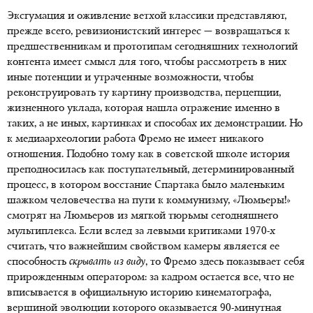
Эксгумация и оживление ветхой классики представляют,
прежде всего, ревизионистский интерес — возвращаться к
предшественникам и прототипам сегодняшних технологий
контента имеет смысл для того, чтобы рассмотреть в них
иные потенции и утраченные возможности, чтобы
реконструировать ту картину производства, перцепции,
жизненного уклада, которая нашла отражение именно в
таких, а не иных, картинках и способах их демонстрации. Но
к медиаархеологии работа Фремо не имеет никакого
отношения. Подобно тому как в советской школе история
преподносилась как поступательный, детерминированный
процесс, в котором восстание Спартака было маленьким
шажком человечества на пути к коммунизму, «Люмьеры!»
смотрят на Люмьеров из мягкой тюрьмы сегодняшнего
мультиплекса. Если вслед за левыми критиками 1970-х
считать, что важнейшим свойством камеры является ее
способность
скрывать из виду
, то Фремо здесь показывает себя
прирожденным оператором: за кадром остается все, что не
вписывается в официальную историю кинематографа,
вершиной эволюции которого оказывается 90-минутная