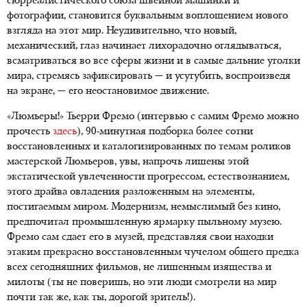
сюрреалистического союза швейной машинки и
фотографии, становится буквальным воплощением нового
взгляда на этот мир. Неудивительно, что новый,
механический, глаз начинает лихорадочно оглядываться,
всматриваться во все сферы жизни и в самые дальние уголки
мира, стремясь зафиксировать — и усугубить, воспроизведя
на экране, — его неостановимое движение.
«Люмьеры!» Тьерри Фремо (интервью с самим Фремо можно
прочесть
здесь
), 90-минутная подборка более сотни
восстановленных и каталогизированных по темам роликов
мастерской Люмьеров, увы, напрочь лишены этой
экстатической увлеченности прогрессом, естествознанием,
этого драйва овладения разложенным на элементы,
постигаемым миром. Модернизм, немыслимый без кино,
предпочитал промышленную ярмарку пыльному музею.
Фремо сам сдает его в музей, представляя свои находки
этаким прекрасно восстановленным чучелом общего предка
всех сегодняшних фильмов, не лишенным изящества и
милоты (ты не поверишь, но эти люди смотрели на мир
почти так же, как ты, дорогой зритель!).