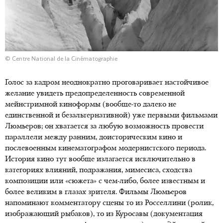
© Centre National de la Cinématographie
Голос за кадром неоднократно проговаривает настойчивое
желание увидеть предопределенность современной
мейнстримной киноформы (вообще-то далеко не
единственной и безальтернативной) уже первыми фильмами
Люмьеров; он хватается за любую возможность провести
параллели между ранним, доисторическим кино и
послевоенным кинематографом модернистского периода.
История кино тут вообще излагается исключительно в
категориях влияний, подражания, мимесиса, сходства
композиции или «сюжета» с чем-либо, более известным и
более великим в глазах зрителя. Фильмы Люмьеров
напоминают комментатору сцены то из Росселлини (ролик,
изображающий рыбаков), то из Куросавы (документация