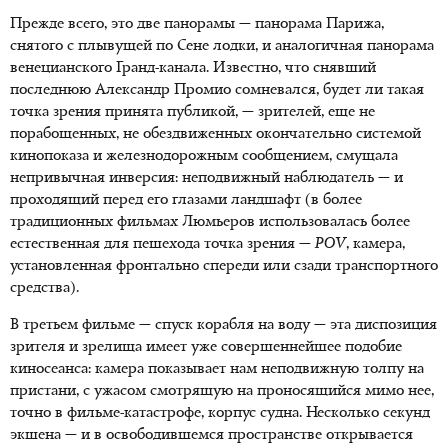
Прежде всего, это две панорамы — панорама Парижа,
снятого с плывущей по Сене лодки, и аналогичная панорама
венецианского Гранд-канала. Известно, что снявший
последнюю Александр Промио сомневался, будет ли такая
точка зрения принята публикой, — зрителей, еще не
порабощенных, не обездвиженных окончательно системой
кинопоказа и железнодорожным сообщением, смущала
непривычная инверсия: неподвижный наблюдатель — и
проходящий перед его глазами ландшафт (в более
традиционных фильмах Люмьеров использовалась более
естественная для пешехода точка зрения —
POV
, камера,
установленная фронтально спереди или сзади транспортного
средства).
В третьем фильме — спуск корабля на воду — эта диспозиция
зрителя и зрелища имеет уже совершеннейшее подобие
киносеанса: камера показывает нам неподвижную толпу на
пристани, с ужасом смотрящую на проносящийся мимо нее,
точно в фильме-катастрофе, корпус судна. Несколько секунд
экшена — и в освободившемся пространстве открывается