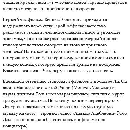
лишняя кружка пива тут — только повод). Трудно придумать
худшего опекуна для проблемного подростка.
Первый час фильма Кеннета Лонергана приходится
выдерживать через силу. Герой Аффлека настолько
раздражает своим вечно недовольным лицом и упрямым
эгоизмом, что в голове рождается закономерный вопрос:
почему мы должны смотреть на этого неприятного
человека? На то, как он груб с племянником, только что
потерявшим отца? Чендлер к тому же прижимист и считает
каждую копейку, которую придется тратить на похороны.
Кажется, вся жизнь Чендлеру в тягость — да так и есть.
Внезапной оттепелью становится флэшбек в прошлое Ли. Он
жил в Манчестере с женой Рэнди (Мишель Уильямс) и
двумя дочками. Был веселым разгильдяем, пил пиво, курил
траву, лез целоваться. Но за одну ночь все перевернулось.
Лонерган показывает этот эпизод под самую грустную
музыку на свете — пронзительное «Адажио Альбинони» Ремо
Джадзотто (оно явно бы сгодилось и в фильме про
концлагерь).