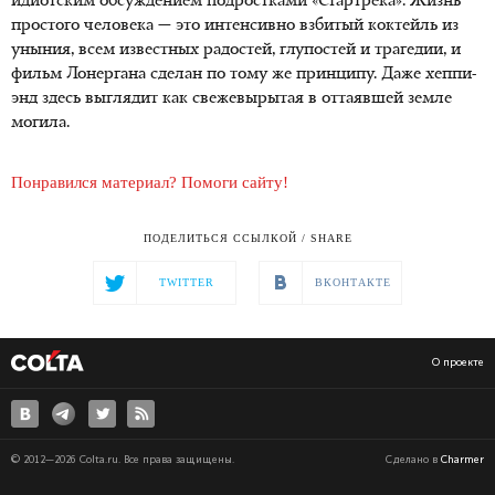
идиотским обсуждением подростками «Стартрека». Жизнь
простого человека — это интенсивно взбитый коктейль из
уныния, всем известных радостей, глупостей и трагедии, и
фильм Лонергана сделан по тому же принципу. Даже хеппи-
энд здесь выглядит как свежевырытая в оттаявшей земле
могила.
Понравился материал? Помоги сайту!
ПОДЕЛИТЬСЯ ССЫЛКОЙ / SHARE
TWITTER
ВКОНТАКТЕ
О проекте
© 2012—2026 Colta.ru. Все права защищены.
Сделано в
Charmer