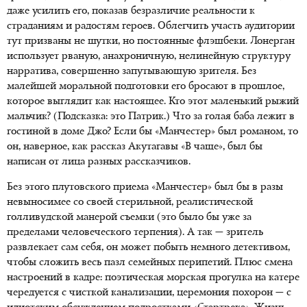
даже усилить его, показав безразличие реальности к
страданиям и радостям героев. Облегчить участь аудитории
тут призваны не шутки, но постоянные флэшбеки. Лонерган
использует рваную, анахроничную, нелинейную структуру
нарратива, совершенно запутывающую зрителя. Без
малейшей моральной подготовки его бросают в прошлое,
которое выглядит как настоящее. Кто этот маленький рыжий
мальчик? (Подсказка: это Патрик.) Что за голая баба лежит в
гостиной в доме Джо? Если бы «Манчестер» был романом, то
он, наверное, как рассказ Акутагавы «В чаще», был бы
написан от лица разных рассказчиков.
Без этого плутовского приема «Манчестер» был бы в разы
невыносимее со своей стерильной, реалистической
голливудской манерой съемки (это было бы уже за
пределами человеческого терпения). А так — зритель
развлекает сам себя, он может побыть немного детективом,
чтобы сложить весь пазл семейных перипетий. Плюс смена
настроений в кадре: поэтическая морская прогулка на катере
чередуется с чисткой канализации, церемония похорон — с