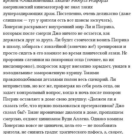
времен «Обыкновенных людей» Роберта Редфорда
американский кинематограф не знал таких
душераздирающих драм. Постепенно, очень деликатно (даже
слишком — тут у зрителя есть все шансы заскучать),
Лонерган раскрывает внутренний мир Ли и Патрика,
которым после смерти Джо ничего не остается, как
держаться друг за друга. Ли будет стоически возить Патрика
в школу, забирать с хоккейной (конечно же!) тренировки и
просто сидеть в его комнате во время панической атаки. Не
проронив слезинки на похоронах отца (точнее, на их
инсценировке), подросток вдруг внезапно зарыдает, увидев в
холодильнике замороженную курицу. Такими
правдоподобными деталями полон весь сценарий. Ли
неприветлив, но все же, примеряя на себя роль отца, он
задает контрольный вопрос, когда в ночь после похорон
Патрик оставляет в доме свою девушку: «Должен ли я
сказать тебе, что нужно пользоваться презервативом? Джо
сказал бы?» Такие ироничные диалоги в доме, пропахшем
смертью, отдают цинизмом Вуди Аллена. Однако комизм
Лонергана вовсе не циничен, цель его — не позабавить
зрителя, не снизить градус трагического пафоса, а, скорее,