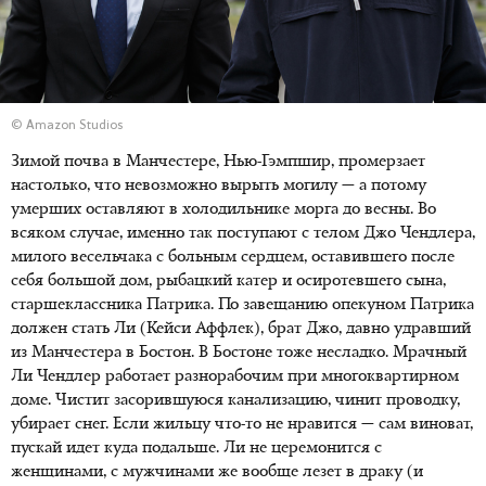
© Amazon Studios
Зимой почва в Манчестере, Нью-Гэмпшир, промерзает
настолько, что невозможно вырыть могилу — а потому
умерших оставляют в холодильнике морга до весны. Во
всяком случае, именно так поступают с телом Джо Чендлера,
милого весельчака с больным сердцем, оставившего после
себя большой дом, рыбацкий катер и осиротевшего сына,
старшеклассника Патрика. По завещанию опекуном Патрика
должен стать Ли (Кейси Аффлек), брат Джо, давно удравший
из Манчестера в Бостон. В Бостоне тоже несладко. Мрачный
Ли Чендлер работает разнорабочим при многоквартирном
доме. Чистит засорившуюся канализацию, чинит проводку,
убирает снег. Если жильцу что-то не нравится — сам виноват,
пускай идет куда подальше. Ли не церемонится с
женщинами, с мужчинами же вообще лезет в драку (и