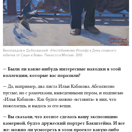
Виноградов и Дубосарский. «Несгибаемому Иосифу в День славного
юбилея от Саши и Вовы». Пикассо в Москве. 2005
— Были ли какие-нибудь интересные находки в этой
коллекции, которые вас поразили?
— Да, например, два листа Ильи Кабакова. Абсолютно
пустые, но с рамочками, выведенными пером, и подписью
«Илья Кабаков». Как будто можно «вставить» в них, что
пожелаешь, и выдать за его вещи.
— Вы сказали, что хотите сделать вашу экспозицию
камерной, будто дружеский портрет Бакштейна. И все
же: можно ли усмотреть в этом проекте какую-либо