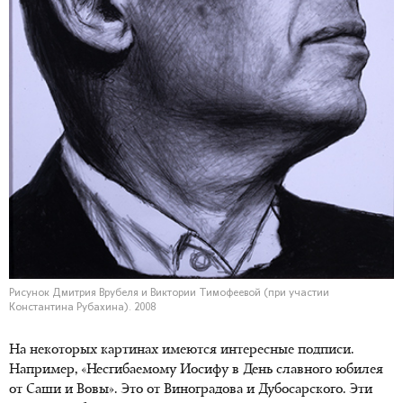
Рисунок Дмитрия Врубеля и Виктории Тимофеевой (при участии
Константина Рубахина). 2008
На некоторых картинах имеются интересные подписи.
Например, «Несгибаемому Иосифу в День славного юбилея
от Саши и Вовы». Это от Виноградова и Дубосарского. Эти