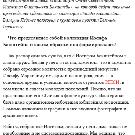
открывается выставка «Институт Очень Современного
Искусства Фактически Бакштейн», на которой будут показаны
произведения художников из коллекции Иосифа Бакштейна.
Валерий Леденёв поговорил с куратором проекта Евгенией
Гершкович.
— Что представляет собой коллекция Иосифа
Бакштейна и каким образом она формировалась?
— Так распорядилась судьба, что с Иосифом Бакштейном я
давно дружу. Бывая у него в гостях, заметила, что в комнатах
собрано огромное количество произведений искусства.
Иосифу Марковичу их дарили на дни рождения — в
основном друзья и ученики, включая студентов
ИПСИ
, в
том числе и совсем молодых поколений. Помню, что на
праздновании его 70-летия в фонде культуры «Екатерина»
была даже организована небольшая юбилейная экспозиция.
Помимо живописи и графики в нее входили фотографии и
архивные видео.
Работы, собранные Иосифом, лежали у него дома, никак не
разобранные и не систематизированные. Мы решили, что