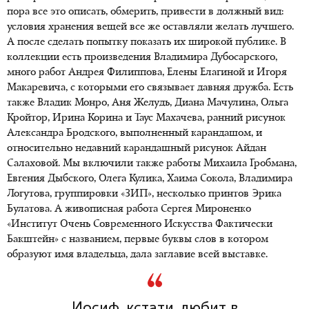
пора все это описать, обмерить, привести в должный вид:
условия хранения вещей все же оставляли желать лучшего.
А после сделать попытку показать их широкой публике. В
коллекции есть произведения Владимира Дубосарского,
много работ Андрея Филиппова, Елены Елагиной и Игоря
Макаревича, с которыми его связывает давняя дружба. Есть
также Владик Монро, Аня Желудь, Диана Мачулина, Ольга
Кройтор, Ирина Корина и Таус Махачева, ранний рисунок
Александра Бродского, выполненный карандашом, и
относительно недавний карандашный рисунок Айдан
Салаховой. Мы включили также работы Михаила Гробмана,
Евгения Дыбского, Олега Кулика, Хаима Сокола, Владимира
Логутова, группировки «ЗИП», несколько принтов Эрика
Булатова. А живописная работа Сергея Мироненко
«Институт Очень Современного Искусства Фактически
Бакштейн» с названием, первые буквы слов в котором
образуют имя владельца, дала заглавие всей выставке.
Иосиф, кстати, любит в