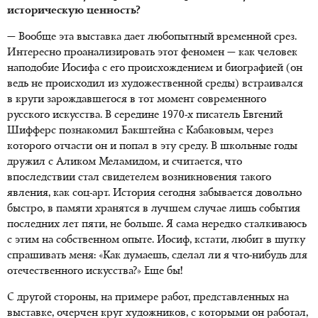
историческую ценность?
— Вообще эта выставка дает любопытный временной срез.
Интересно проанализировать этот феномен — как человек
наподобие Иосифа с его происхождением и биографией (он
ведь не происходил из художественной среды) встраивался
в круги зарождавшегося в тот момент современного
русского искусства. В середине 1970-х писатель Евгений
Шифферс познакомил Бакштейна с Кабаковым, через
которого отчасти он и попал в эту среду. В школьные годы
дружил с Аликом Меламидом, и считается, что
впоследствии стал свидетелем возникновения такого
явления, как соц-арт. История сегодня забывается довольно
быстро, в памяти хранятся в лучшем случае лишь события
последних лет пяти, не больше. Я сама нередко сталкиваюсь
с этим на собственном опыте. Иосиф, кстати, любит в шутку
спрашивать меня: «Как думаешь, сделал ли я что-нибудь для
отечественного искусства?» Еще бы!
С другой стороны, на примере работ, представленных на
выставке, очерчен круг художников, с которыми он работал,