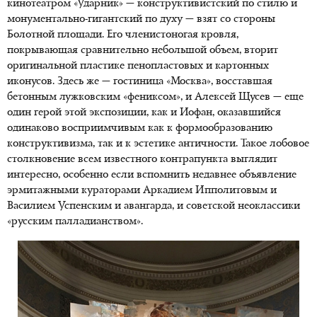
кинотеатром «Ударник» — конструктивистский по стилю и
монументально-гигантский по духу — взят со стороны
Болотной площади. Его членистоногая кровля,
покрывающая сравнительно небольшой объем, вторит
оригинальной пластике пенопластовых и картонных
иконусов. Здесь же — гостиница «Москва», восставшая
бетонным лужковским «фениксом», и Алексей Щусев — еще
один герой этой экспозиции, как и Иофан, оказавшийся
одинаково восприимчивым как к формообразованию
конструктивизма, так и к эстетике античности. Такое лобовое
столкновение всем известного контрапункта выглядит
интересно, особенно если вспомнить недавнее объявление
эрмитажными кураторами Аркадием Ипполитовым и
Василием Успенским и авангарда, и советской неоклассики
«русским палладианством».