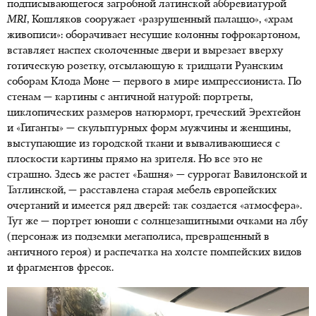
подписывающегося загробной латинской аббревиатурой
MRI
, Кошляков сооружает «разрушенный палаццо», «храм
живописи»: оборачивает несущие колонны гофрокартоном,
вставляет наспех сколоченные двери и вырезает вверху
готическую розетку, отсылающую к тридцати Руанским
соборам Клода Моне — первого в мире импрессиониста. По
стенам — картины с античной натурой: портреты,
циклопических размеров натюрморт, греческий Эрехтейон
и «Гиганты» — скульптурных форм мужчины и женщины,
выступающие из городской ткани и вываливающиеся с
плоскости картины прямо на зрителя. Но все это не
страшно. Здесь же растет «Башня» — суррогат Вавилонской и
Татлинской, — расставлена старая мебель европейских
очертаний и имеется ряд дверей: так создается «атмосфера».
Тут же — портрет юноши с солнцезащитными очками на лбу
(персонаж из подземки мегаполиса, превращенный в
античного героя) и распечатка на холсте помпейских видов
и фрагментов фресок.