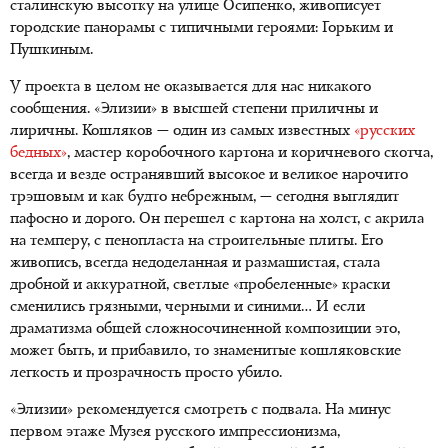
сталинскую высотку на улице Осипенко, живописует
городские панорамы с типичными героями: Горьким и
Пушкиным.
У проекта в целом не оказывается для нас никакого
сообщения. «Элизии» в высшей степени приличны и
лиричны. Кошляков — один из самых известных
«русских
бедных»
, мастер коробочного картона и коричневого скотча,
всегда и везде остранявший высокое и великое нарочито
трэшовым и как будто небрежным, — сегодня выглядит
пафосно и дорого. Он перешел с картона на холст, с акрила
на темперу, с пенопласта на строительные плиты. Его
живопись, всегда недоделанная и размашистая, стала
дробной и аккуратной, светлые «пробеленные» краски
сменились грязными, черными и синими… И если
драматизма общей сложносочиненной композиции это,
может быть, и прибавило, то знаменитые кошляковские
легкость и прозрачность просто убило.
«Элизии» рекомендуется смотреть с подвала. На минус
первом этаже Музея русского импрессионизма,