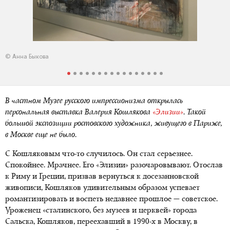
© Анна Быкова
В частном Музее русского импрессионизма открылась
персональная выставка Валерия Кошлякова
«Элизии»
. Такой
большой экспозиции ростовского художника, живущего в Париже,
в Москве еще не было.
С Кошляковым что-то случилось. Он стал серьезнее.
Спокойнее. Мрачнее. Его «Элизии» разочаровывают. Отослав
к Риму и Греции, призвав вернуться к досезанновской
живописи, Кошляков удивительным образом успевает
романтизировать и воспеть недавнее прошлое — советское.
Уроженец «сталинского, без музеев и церквей» города
Сальска, Кошляков, переехавший в 1990-х в Москву, в