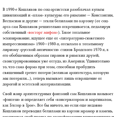
В 1990-е Кошляков по соц-артистски разоблачал культы
цивилизаций и «хлам» культуры: его римляне — Константин,
Веспасиан и другие — текли белилами по картону (от соц-
арта сам Кошляков решительно открещивается, педалируя
собственный
«восторг мифом»
). Такое тотальное
эскизирование, идущее еще от «литературно-сюжетного
импрессионизма» 1960—1980-х, отсылало к тотальному
лиризму «русской античности» стихов Бродского 1970-х, к
его обобщенным образам тиранов и римских друзей,
сконструированным уже оттуда, из Америки. Удивительно
то, что сама форма при этом, способная пробудить
священный трепет потери (великая архитектура, которую
мы потеряли…), теперь вызывает лишь отвращение от
дорогой и эстетской материализации.
Свой жанр архитектурных фантазий сам Кошляков называет
«фэнтези» и определяет себя «консерватором и маргиналом,
как Гектор в Трое». Все бы ничего, но если еще недавно
Кошляков переводил белилами на картон мрамор и камень,