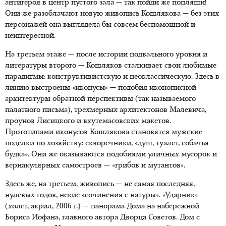
антигероя в центр пустого зала — так пойди же попляши!
Они же разоблачают новую живопись Кошлякова — без этих
персонажей она выглядела бы совсем беспомощной и
неинтересной.
На третьем этаже — после истории подвального уровня и
литературы второго — Кошляков сталкивает свои любимые
парадигмы: конструктивистскую и неоклассическую. Здесь в
линию выстроены «иконусы» — подобия иконописной
архитектуры обратной перспективы (так называемого
палатного письма), трехмерных архитектонов Малевича,
проунов Лисицкого и вхутемасовских макетов.
Прототипами иконусов Кошлякова становятся мужские
поделки по хозяйству: скворечники, «душ, туалет, собачья
будка». Они же оказываются подобиями уличных мусорок и
вернакулярных самостроев — «грибов и мутантов».
Здесь же, на третьем, живопись — не самая последняя,
нулевых годов, некие «сочинения с натуры». «Ударник»
(холст, акрил, 2006 г.) — панорама Дома на набережной
Бориса Иофана, главного автора Дворца Советов. Дом с