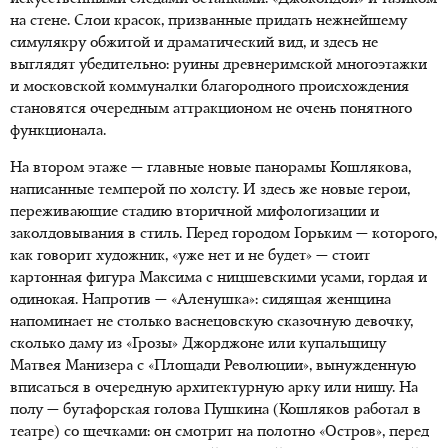
на стене. Слои красок, призванные придать нежнейшему
симулякру обжитой и драматический вид, и здесь не
выглядят убедительно: руины древнеримской многоэтажки
и московской коммуналки благородного происхождения
становятся очередным аттракционом не очень понятного
функционала.
На втором этаже — главные новые панорамы Кошлякова,
написанные темперой по холсту. И здесь же новые герои,
переживающие стадию вторичной мифологизации и
заколдовывания в стиль. Перед городом Горьким — которого,
как говорит художник, «уже нет и не будет» — стоит
картонная фигура Максима с ницшевскими усами, гордая и
одинокая. Напротив — «Аленушка»: сидящая женщина
напоминает не столько васнецовскую сказочную девочку,
сколько даму из «Грозы» Джорджоне или купальщицу
Матвея Манизера с «Площади Революции», вынужденную
вписаться в очередную архитектурную арку или нишу. На
полу — бутафорская голова Пушкина (Кошляков работал в
театре) со щечками: он смотрит на полотно «Остров», перед