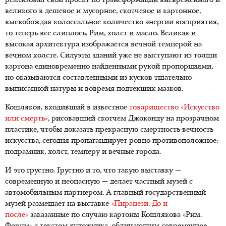
реализовал свой проект по трансформации вневременного и
великого в дешевое и мусорное, скотчевое и картонное,
высвобождая колоссальное количество энергии восприятия,
то теперь все слиплось. Рим, холст и масло. Великая и
высокая архитектура изображается вечной темперой на
вечном холсте. Силуэты зданий уже не выступают из толщи
картона единовременно найденными рукой пропорциями,
но оказываются составленными из кусков тщательно
выписанной натуры и вовремя подтекших мазков.
Кошляков, входивший в известное
товарищество «Искусство
или смерть»
, рисовавший скотчем Джоконду на прозрачном
пластике, чтобы доказать прекрасную смертность-вечность
искусства, сегодня пропагандирует ровно противоположное:
подрамник, холст, темперу и вечные города.
И это грустно. Грустно и то, что такую выставку —
современную и неопасную — делает частный музей с
автомобильным партнером. А главный государственный
музей размещает на выставке
«Пиранези. До и
после»
заказанные по случаю картоны Кошлякова «Рим.