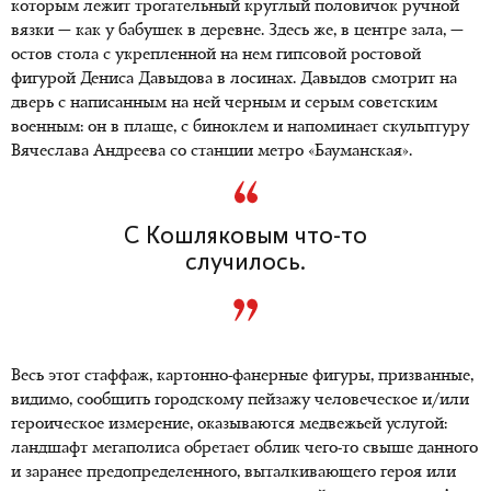
которым лежит трогательный круглый половичок ручной
вязки — как у бабушек в деревне. Здесь же, в центре зала, —
остов стола с укрепленной на нем гипсовой ростовой
фигурой Дениса Давыдова в лосинах. Давыдов смотрит на
дверь с написанным на ней черным и серым советским
военным: он в плаще, с биноклем и напоминает скульптуру
Вячеслава Андреева со станции метро «Бауманская».
С Кошляковым что-то
случилось.
Весь этот стаффаж, картонно-фанерные фигуры, призванные,
видимо, сообщить городскому пейзажу человеческое и/или
героическое измерение, оказываются медвежьей услугой:
ландшафт мегаполиса обретает облик чего-то свыше данного
и заранее предопределенного, выталкивающего героя или