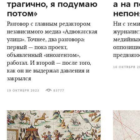
трагично, я подумаю
а на 
потом»
непон
Разговор с главным редактором
Ни с теми
независимого медиа «Адвокатская
журналис
улица». Точнее, два разговора:
медийным
первый — пока проект,
оппозици
объявленный «иноагентом»,
предвзято
работал. И второй — после того,
10 ОКТЯБРЯ 2
как он не выдержал давления и
закрылся
19 ОКТЯБРЯ 2023
83777