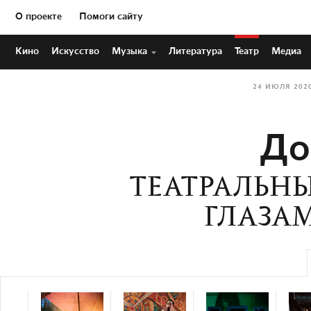
О проекте
Помоги сайту
Кино
Искусство
Музыка
Литература
Театр
Медиа
24 ИЮЛЯ 202
До
ТЕАТРАЛЬНЫ
ГЛАЗА