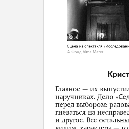
Сцена из спектакля «Исследован
© Фонд Alma Mater
Крис
Главное — их выпустили
наручниках. Дело «Се
перед выбором: радова
гневаться на несправе
и другое. Все остальн
видим, характера — т