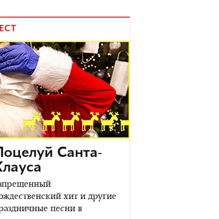
ЕСТ
Поцелуй Санта-
Клауса
апрещенный
ождественский хит и другие
раздничные песни в