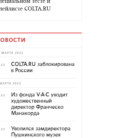
пециальном тесте и
лейлисте COLTA.RU
ОВОСТИ
 МАРТА 2022
COLTA.RU заблокирована
:52
в России
МАРТА 2022
Из фонда V-A-C уходит
:53
художественный
директор Франческо
Манакорда
Уволился замдиректора
:33
Пушкинского музея