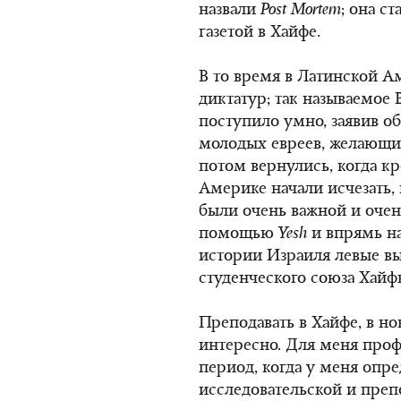
назвали
Post
Mortem
; она с
газетой в Хайфе.
В то время в Латинской 
диктатур; так называемое 
поступило умно, заявив об
молодых евреев, желающих
потом вернулись, когда к
Америке начали исчезать,
были очень важной и очен
помощью
Yesh
и впрямь на
истории Израиля левые в
студенческого союза Хайф
Преподавать в Хайфе, в н
интересно. Для меня про
период, когда у меня опре
исследовательской и препо