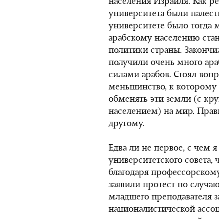
населения Израиля. Как ре
университета были палест
университете было тогда 
арабскому населению ста
политики страны. Закончил
получили очень много ара
силами арабов. Стоял вопр
меньшинство, к которому и
обменять эти земли (с к
населением) на мир. Прав
другому.
Едва ли не первое, с чем 
университетского совета, 
благодаря профессорскому 
заявили протест по случаю
младшего преподавателя за
националистической ассоц