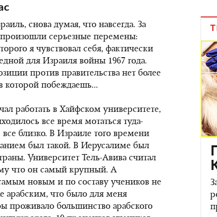
ас
аиль, снова думая, что навсегда. За
Т
я произошли серьезные перемены:
торого я чувствовал себя, фактически
едной для Израиля войны 1967 года.
зиции против правительства нет более
 в которой побеждаешь…
чал работать в Хайфском университете,
иходилось все время мотаться туда-
е все близко. В Израиле того времени
анием был такой. В Иерусалиме был
раны. Университет Тель-Авива считал
му что он самый крупный. А
самым новым и по составу учеников не
З
е арабским, что было для меня
р
фы проживало большинство арабского
п