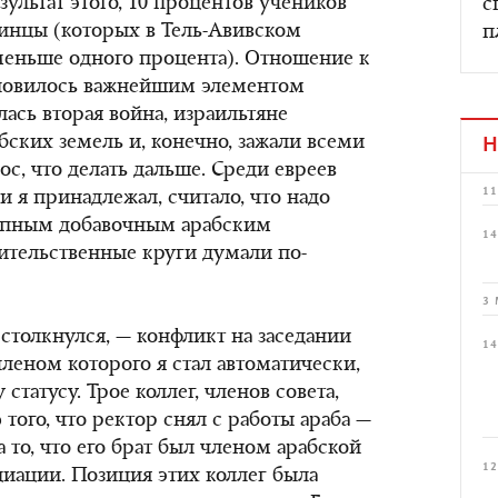
зультат этого, 10 процентов учеников
с
инцы (которых в Тель-Авивском
п
меньше одного процента). Отношение к
новилось важнейшим элементом
ась вторая война, израильтяне
бских земель и, конечно, зажали всеми
Н
ос, что делать дальше. Среди евреев
11
 я принадлежал, считало, что надо
рупным добавочным арабским
14
ительственные круги думали по-
3 
я столкнулся, — конфликт на заседании
14
членом которого я стал автоматически,
статусу. Трое коллег, членов совета,
 того, что ректор снял с работы араба —
 то, что его брат был членом арабской
12
иации. Позиция этих коллег была