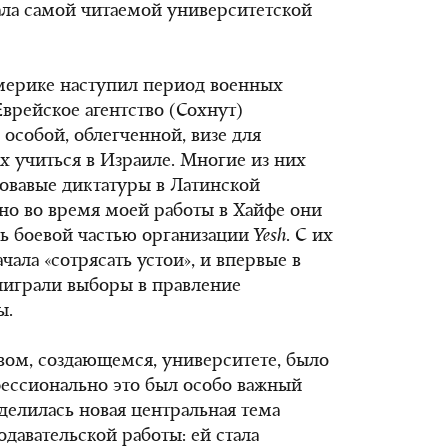
тала самой читаемой университетской
Америке наступил период военных
Еврейское агентство (Сохнут)
 особой, облегченной, визе для
 учиться в Израиле. Многие из них
ровавые диктатуры в Латинской
 но во время моей работы в Хайфе они
ь боевой частью организации
Yesh
. С их
чала «сотрясать устои», и впервые в
ыиграли выборы в правление
ы.
овом, создающемся, университете, было
фессионально это был особо важный
делилась новая центральная тема
давательской работы: ей стала