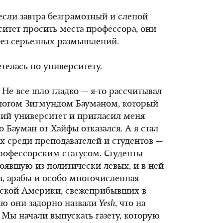
если завтра безграмотный и слепой
ситет просить места профессора, они
без серьезных размышлений.
етелась по университету.
. Не все шло гладко — я-то рассчитывал
ологом Зигмундом Бауманом, который
кий университет и пригласил меня
 Бауман от Хайфы отказался. А я стал
 среди преподавателей и студентов —
рофессорским статусом. Студенты
тоявшую из политически левых, и в ней
, арабы и особо многочисленная
инской Америки, свежеприбывших в
ию они задорно назвали
Yesh
, что на
 Мы начали выпускать газету, которую