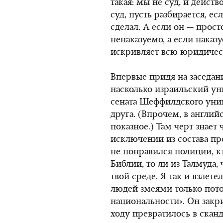
такая: мы не суд, и действ
суд, пусть разбирается, е
сделал. А если он — просто
ненаказуемо, а если наказуе
искривляет всю юридичес
Впервые придя на заседани
насколько израильский ун
сената Шеффилдского унив
друга. (Впрочем, в англий
показное.) Там черт знает 
исключении из состава преп
не понравился полиции, кт
Библии, то ли из Талмуда,
твой среде. Я так и взлете
людей змеями только пот
национальности». Он закри
ходу превратилось в сканд