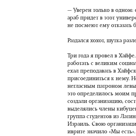
— Уверен только в одном: 
араб придет в этот универ
не посмеют ему отказать 
Раздался хохот, шутка разл
Три года я провел в Хайфе
работать с великим соци
ехал преподавать в Хайфс
присоединиться к нему. Но
негласным патроном левых
это определилось моим п
создали организацию, сос
выделялись члены кибуцев
группа студентов из Лат
Израиль. Свою организац
иврите значило «Мы есть».