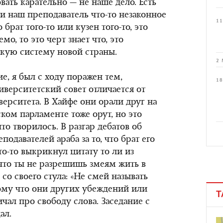
овать карательно — не наше дело. Есть
сли наш преподаватель что-то незаконное
11
 брат того-то или кузен того-то, это
мо, то это черт знает что, это
кую систему новой страны.
2 
е, я был с ходу поражен тем,
18
иверситетский совет отличается от
ерситета. В Хайфе они орали друг на
ском парламенте тоже орут, но это
что творилось. В разгар дебатов об
одавателей араба за то, что брат его
о-то выкрикнул цитату то ли из
 что ты не разрешишь змеям жить в
л со своего стула: «Не смей называть
ому что они других убеждений или
Т
чал про свободу слова. Заседание с
ал.