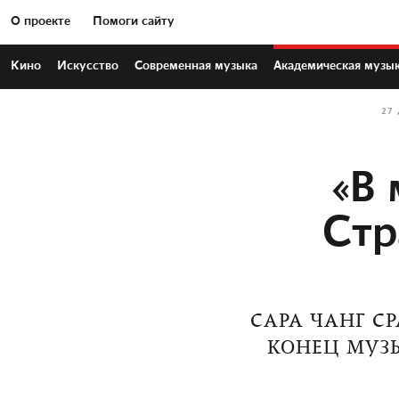
О проекте
Помоги сайту
Кино
Искусство
Современная
музыка
Академическая
музы
27
«В 
Стр
САРА ЧАНГ С
КОНЕЦ МУЗ