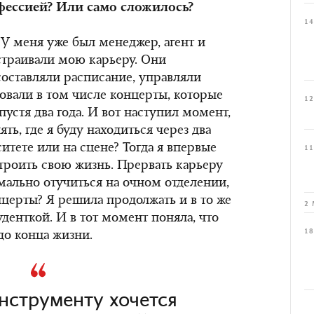
фессией? Или само сложилось?
14
 У меня уже был менеджер, агент и
страивали мою карьеру. Они
оставляли расписание, управляли
вали в том числе концерты, которые
12
устя два года. И вот наступил момент,
ть, где я буду находиться через два
ситете или на сцене? Тогда я впервые
11
строить свою жизнь. Прервать карьеру
рмально отучиться на очном отделении,
нцерты? Я решила продолжать и в то же
2 
денткой. И в тот момент поняла, что
18
до конца жизни.
нструменту хочется