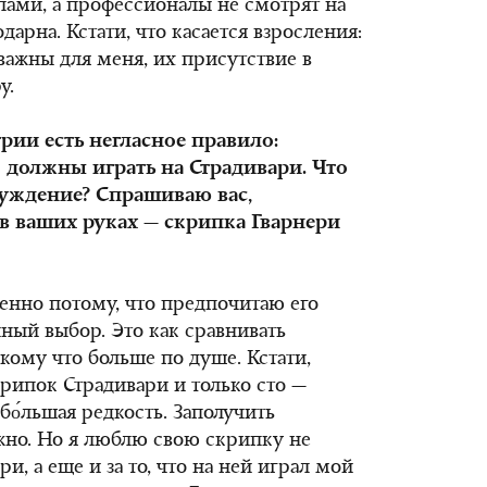
ами, а профессионалы не смотрят на
одарна. Кстати, что касается взросления:
важны для меня, их присутствие в
у.
рии есть негласное правило:
 должны играть на Страдивари. Что
луждение? Спрашиваю вас,
 в ваших руках — скрипка Гварнери
енно потому, что предпочитаю его
чный выбор. Это как сравнивать
кому что больше по душе. Кстати,
крипок Страдивари и только сто —
 бо́льшая редкость. Заполучить
жно. Но я люблю свою скрипку не
ери, а еще и за то, что на ней играл мой