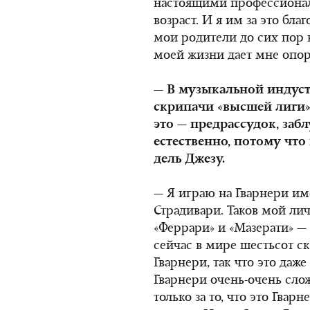
настоящими профессионал
возраст. И я им за это благ
мои родители до сих пор 
моей жизни дает мне опор
— В музыкальной индуст
скрипачи «высшей лиги»
это — предрассудок, заб
естественно, потому что
дель Джезу.
— Я играю на Гварнери им
Страдивари. Таков мой ли
«Феррари» и «Мазерати» — 
сейчас в мире шестьсот с
Гварнери, так что это даже
Гварнери очень-очень сло
только за то, что это Гварн