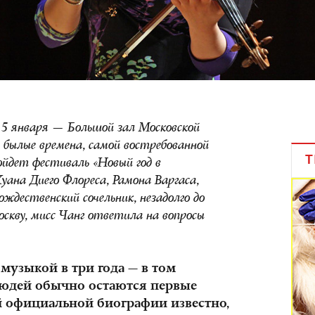
 5 января — Большой зал Московской
 былые времена, самой востребованной
Т
йдет фестиваль «Новый год в
уана Диего Флореса, Рамона Варгаса,
ождественский сочельник, незадолго до
скву, мисс Чанг ответила на вопросы
музыкой в три года — в том
 людей обычно остаются первые
 официальной биографии известно,