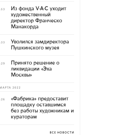
Из фонда V-A-C уходит
:53
художественный
директор Франческо
Манакорда
Уволился замдиректора
:33
Пушкинского музея
Принято решение о
:29
ликвидации «Эха
Москвы»
МАРТА 2022
«Фабрика» предоставит
:26
площадку оставшимся
без работы художникам и
кураторам
ВСЕ НОВОСТИ