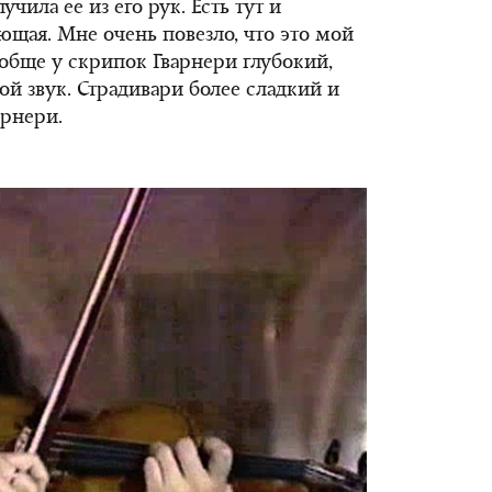
учила ее из его рук. Есть тут и
ющая. Мне очень повезло, что это мой
ообще у скрипок Гварнери глубокий,
й звук. Страдивари более сладкий и
арнери.