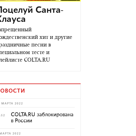
Поцелуй Санта-
Клауса
апрещенный
ождественский хит и другие
раздничные песни в
пециальном тесте и
лейлисте COLTA.RU
ОВОСТИ
 МАРТА 2022
COLTA.RU заблокирована
:52
в России
МАРТА 2022