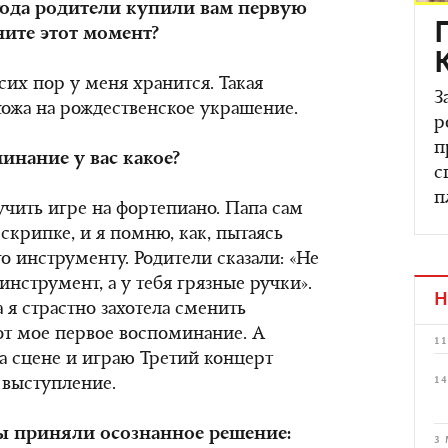
 года родители купили вам первую
ните этот момент?
 сих пор у меня хранится. Такая
З
хожа на рождественское украшение.
р
п
инание у вас какое?
с
п
учить игре на фортепиано. Папа сам
а скрипке, и я помню, как, пытаясь
го инструменту. Родители сказали: «Не
инструмент, а у тебя грязные ручки».
Н
а я страстно захотела сменить
от мое первое воспоминание. А
11
а сцене и играю Третий концерт
14
 выступление.
вы приняли осознанное решение:
3 