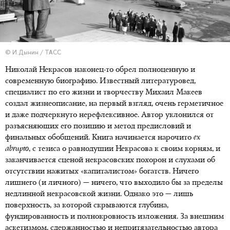
© И.Дынин / ТАСС
Николай Некрасов наконец-то обрел полноценную и
современную биографию. Известный литературовед,
специалист по его жизни и творчеству Михаил Макеев
создал жизнеописание, на первый взгляд, очень герметичное
и даже подчеркнуто нерефлексивное. Автор уклонился от
разъясняющих его позицию и метод предисловий и
финальных обобщений. Книга начинается нарочито
ex
abrupto
, с тезиса о равнодушии Некрасова к своим корням, и
заканчивается сценой некрасовских похорон и слухами об
отсутствии нажитых «капиталистом» богатств. Ничего
лишнего (и личного) — ничего, что выходило бы за пределы
недлинной некрасовской жизни. Однако это — лишь
поверхность, за которой скрываются глубина,
фундированность и полнокровность изложения. За внешним
аскетизмом, сдержанностью и непритязательностью автора