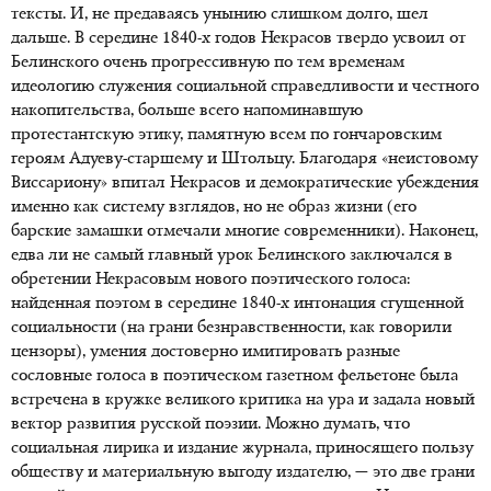
тексты. И, не предаваясь унынию слишком долго, шел
дальше. В середине 1840-х годов Некрасов твердо усвоил от
Белинского очень прогрессивную по тем временам
идеологию служения социальной справедливости и честного
накопительства, больше всего напоминавшую
протестантскую этику, памятную всем по гончаровским
героям Адуеву-старшему и Штольцу. Благодаря «неистовому
Виссариону» впитал Некрасов и демократические убеждения
именно как систему взглядов, но не образ жизни (его
барские замашки отмечали многие современники). Наконец,
едва ли не самый главный урок Белинского заключался в
обретении Некрасовым нового поэтического голоса:
найденная поэтом в середине 1840-х интонация сгущенной
социальности (на грани безнравственности, как говорили
цензоры), умения достоверно имитировать разные
сословные голоса в поэтическом газетном фельетоне была
встречена в кружке великого критика на ура и задала новый
вектор развития русской поэзии. Можно думать, что
социальная лирика и издание журнала, приносящего пользу
обществу и материальную выгоду издателю, — это две грани