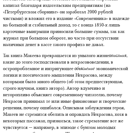
капитал благодаря издательским предприятиям (на
«Петербургском сборнике» он заработал 2000 рублей
чистыми) и вложил его в издание «Современника» в надежде
на большой и стабильный доход, то с конца 1850-х лишь
карточные выигрыши приносили большие суммы, так как
журнал при большом обороте, но часто при отсутствии
наличных денег в кассе такого профита не давал.
Так книга Макеева превращается из унылого жизне
описания,
какие до этого господствовали в некрасововедении, в
остропроблемное и интригующее
объяснение
экономической
логики и поэтического мышления Некрасова, между
которыми было много общего (об этом предшествующая,
строго научная, книга автора). Автор вдумчиво и
неторопливо объясняет современному читателю, почему
Некрасов принимал те или иные финансовые и творческие
решения, почему ошибался. Описывая заблуждения героя,
Макеев не стремится обелить и оправдать Некрасова, хотя в
некоторых пассажах, признаться, такое стремление все же
чувствуется — например, в эпизоде с бунтом молодых