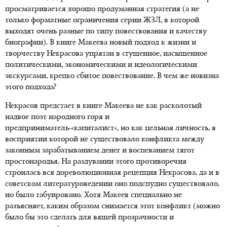
просматривается хорошо продуманная стратегия (а не
только форматные ограничения серии ЖЗЛ, в которой
выходят очень разные по типу повествования и качеству
биографии). В книге Макеева новый подход к жизни и
творчеству Некрасова упрятан в сгущенное, насыщенное
политическими, экономическими и идеологическими
экскурсами, крепко сбитое повествование. В чем же новизна
этого подхода?
Некрасов предстает в книге Макеева не как расколотый
надвое поэт народного горя и
предприниматель-«капиталист», но как цельная личность, в
восприятии которой не существовало конфликта между
законным зарабатыванием денег и воспеванием тягот
простонародья. На раздувании этого противоречия
строилась вся дореволюционная рецепция Некрасова, да и в
советском литературоведении оно подспудно существовало,
но было табуировано. Хотя Макеев специально не
разъясняет, каким образом снимается этот конфликт (можно
было бы это сделать для вящей прозрачности и