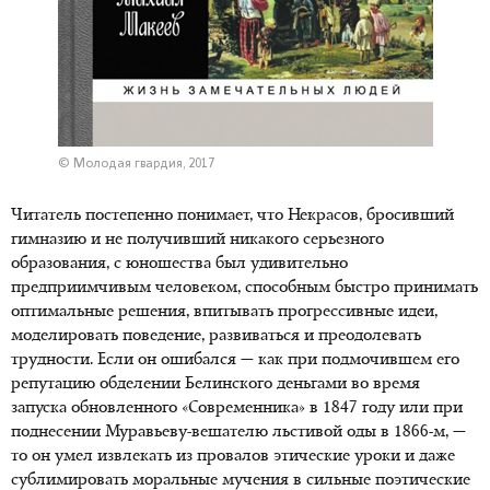
© Молодая гвардия, 2017
Читатель постепенно понимает, что Некрасов, бросивший
гимназию и не получивший никакого серьезного
образования, с юношества был удивительно
предприимчивым человеком, способным быстро принимать
оптимальные решения, впитывать прогрессивные идеи,
моделировать поведение, развиваться и преодолевать
трудности. Если он ошибался — как при подмочившем его
репутацию обделении Белинского деньгами во время
запуска обновленного «Современника» в 1847 году или при
поднесении Муравьеву-вешателю льстивой оды в 1866-м, —
то он умел извлекать из провалов этические уроки и даже
сублимировать моральные мучения в сильные поэтические