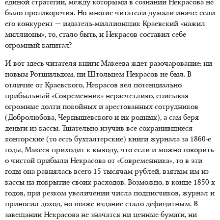
единой стратегии, между которыми в сознании Некрасова не
было противоречия. Но многие читатели думали иначе: если
его конкурент — издатель-миллионщик Краевский «нажил
миллионы», то, стало быть, и Некрасов составил себе
огромный капитал?
И вот здесь читателя книги Макеева ждет разочарование: ни
новым Ротшильдом, ни Штольцем Некрасов не был. В
отличие от Краевского, Некрасов вел потенциально
прибыльный «Современник» нерасчетливо, списывая
огромные долги покойных и арестованных сотрудников
(Добролюбова, Чернышевского и их родных), а сам беря
деньги из кассы. Тщательно изучив все сохранившиеся
конторские (то есть бухгалтерские) книги журнала за 1860-е
годы, Макеев приходит к выводу, что если и можно говорить
о чистой прибыли Некрасова от «Современника», то в эти
годы она равнялась всего 15 тысячам рублей, взятым им из
кассы на покрытие своих расходов. Возможно, в конце 1850-х
годов, при резком увеличении числа подписчиков, журнал и
приносил доход, но позже издание стало дефицитным. В
завещании Некрасова не значатся ни ценные бумаги, ни