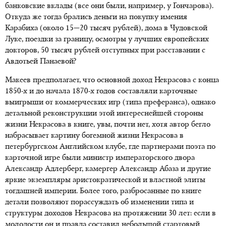
банковские вклады (все они были, например, у Гончарова).
Откуда же тогда брались деньги на покупку имения
Карабиха (около 15—20 тысяч рублей), дома в Чудовской
Луке, поездки за границу, осмотры у лучших европейских
докторов, 50 тысяч рублей отступных при расставании с
Авдотьей Панаевой?
Макеев предполагает, что основной доход Некрасова с конца
1850-х и до начала 1870-х годов составляли карточные
выигрыши от коммерческих игр (типа преферанса), однако
детальной реконструкции этой интереснейшей стороны
жизни Некрасова в книге, увы, почти нет, хотя автор бегло
набрасывает картину богемной жизни Некрасова в
петербургском Английском клубе, где партнерами поэта по
карточной игре были министр императорского двора
Александр Адлерберг, камергер Александр Абаза и другие
яркие экземпляры аристократической и властной элиты
тогдашней империи. Более того, разбросанные по книге
детали позволяют порассуждать об изменении типа и
структуры доходов Некрасова на протяжении 30 лет: если в
молодости он и правда составил небольшой стартовый