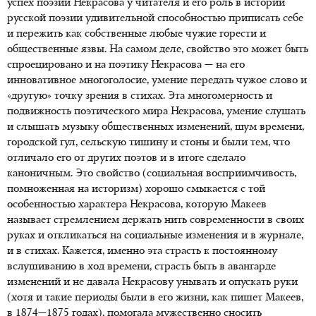
успех поэзии Некрасова у читателя и его роль в истории
русской поэзии удивительной способностью приписать себе
и пережить как собственные любые чужие горести и
общественные язвы. На самом деле, свойство это может быть
спроецировано и на поэтику Некрасова — на его
инновативное многоголосие, умение передать чужое слово и
«другую» точку зрения в стихах. Эта многомерность и
подвижность поэтического мира Некрасова, умение слушать
и слышать музыку общественных изменений, шум времени,
городской гул, сельскую тишину и стоны и были тем, что
отличало его от других поэтов и в итоге сделало
каноничным. Это свойство (социальная восприимчивость,
помноженная на историзм) хорошо смыкается с той
особенностью характера Некрасова, которую Макеев
называет стремлением держать нить современности в своих
руках и откликаться на социальные изменения и в журнале,
и в стихах. Кажется, именно эта страсть к постоянному
вслушиванию в ход времени, страсть быть в авангарде
изменений и не давала Некрасову унывать и опускать руки
(хотя и такие периоды были в его жизни, как пишет Макеев,
в 1874—1875 годах), помогала мужественно сносить