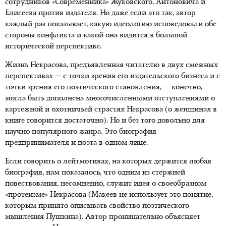
сотрудников «Современника» Жуковского, Антоновича и
Елисеева против издателя. Но даже если это так, автор
каждый раз показывает, какую идеологию исповедовали обе
стороны конфликта и какой она видится в большой
исторической перспективе.
Жизнь Некрасова, предъявленная читателю в двух смежных
перспективах — с точки зрения его издательского бизнеса и с
точки зрения его поэтического становления, — конечно,
могла быть дополнена многочисленными отступлениями о
картежной и охотничьей страстях Некрасова (о женщинах в
книге говорится достаточно). Но и без того довольно для
научно-популярного жанра. Это биография
предпринимателя и поэта в одном лице.
Если говорить о лейтмотивах, на которых держится любая
биография, нам показалось, что одним из стержней
повествования, несомненно, служит идея о своеобразном
«протеизме» Некрасова (Макеев не использует это понятие,
которым принято описывать свойство поэтического
мышления Пушкина). Автор проницательно объясняет