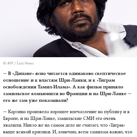
© AFP / East News
— В «Дипане» ясно читается одинаково скептическое
отношение и к властям Шри-Ланки, и к «Тиграм
освобождения Тамил-Илама». А как фильм приняло
тамильское комьюнити во Франции и на Шри-Ланке —
его же там уже показывали?
— Картина произвела хорошее впечатление на публику и в
Европе, и на Шри-Ланке, тамильские СМИ его очень
хвалили. Никто же на самом деле не считает, что «Тигры»
выше всякой критики. И, конечно, всем тамилам важно, что