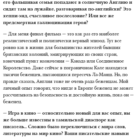
его фальшивая семья попадают в солнечную Англию и
сидят там на лужайке, разговаривая по-английски? Это
хеппи-энд, счастливое послесловие? Или все же
предсмертная галлюцинация героя?
— Для меня финал фильма — это как раз его наиболее
реалистический и политически верный эпизод. Тут все
ровно как в жизни: для большинства жителей бывших
британских колоний, эмигрирующих из своих стран,
конечный пункт назначения — Канада или Соединенное
Королевство. Даже сейчас в пограничном Кале находятся
тысячи беженцев, пытающихся пересечь Ла-Манш. Но, по
правде сказать, Англия тоже не очень рада беженцам. Мой
личный опыт говорит, что нигде в Европе беженец не может
рассчитывать на безопасность и достойную жизнь, пока он —
беженец.
— Игра в кино — относительно новый для вас опыт, вы
же больше известны в тамильской диаспоре как
писатель... Сложно было переключиться с мира слов,
литературы на мир кино? Ваши писательские навыки