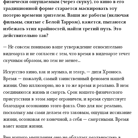
физически ощущаемым (через скуку), то кино в его
традиционной форме старается маскировать эту
потерю времени зрителем. Ваши же работы (включая
фильмы, снятые с Белой Тарром), кажется, пытаются
избежать этих крайностей, найти третий путь. Это
действительно так?
— Не совсем понимаю ваше утверждение относительно
видеоарта и не согласен с тем, что время в видеоарте течет
скучным образом, но тем не менее...
Искусство кино, как и музыка, и театр, — дитя Хроноса.
Время — пожалуй, самый таинственный феномен нашей
жизни. Оно иллюзорно, но в то же время и реально. В нем
соединяются жизнь и смерть. Срок нашего физического
присутствия в этом мире ограничен, и время существует
благодаря осознанию этого факта. Оно для нас реально,
поскольку мы сами делаем его таковым, ощущая иссякание
жизни, осознавая ее конечной, а себя — смертными. Время
ваяет наши жизни.
Вне нашего мышления оно не обладает реальностью: в