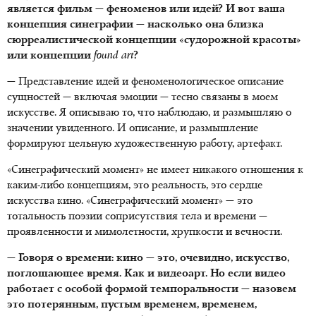
является фильм — феноменов или идей? И вот ваша
концепция синеграфии — насколько она близка
сюрреалистической концепции «судорожной красоты»
или концепции
found art
?
— Представление идей и феноменологическое описание
сущностей — включая эмоции — тесно связаны в моем
искусстве. Я описываю то, что наблюдаю, и размышляю о
значении увиденного. И описание, и размышление
формируют цельную художественную работу, артефакт.
«Синеграфический момент» не имеет никакого отношения к
каким-либо концепциям, это реальность, это сердце
искусства кино. «Синеграфический момент» — это
тотальность поэзии соприсутствия тела и времени —
проявленности и мимолетности, хрупкости и вечности.
— Говоря о времени: кино
— это, очевидно, искусство,
поглощающее время. Как и видеоарт. Но если видео
работает с особой формой темпоральности — назовем
это потерянным, пустым временем, временем,