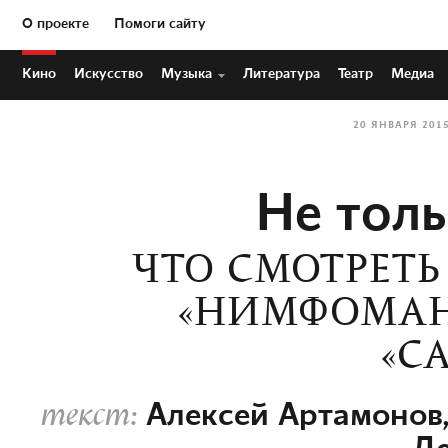
О проекте
Помоги сайту
Кино
Искусство
Музыка
Литература
Театр
Медиа
20 ЯНВАРЯ 201
Не тол
ЧТО СМОТРЕТЬ
«НИМФОМАН
«С
Алексей Артамонов
текст: