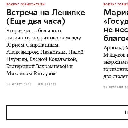
ВОКРУГ ГОРИЗОНТАЛИ
ВОКРУГ ГОРИ
Встреча на Ленивке
Мария
(Еще два часа)
«Госу
не не
Вторая часть большого,
благо
пятичасового, разговора между
Юрием Сапрыкиным,
Арнольд Х
Александром Ивановым, Надей
Машуков 
Плунгян, Еленой Ковальской,
анархизма
Екатериной Вахрамцевой и
горизонта
Михаилом Ратгаузом
два столе
14 МАРТА 2023
186271
21 ФЕВРАЛЯ 2