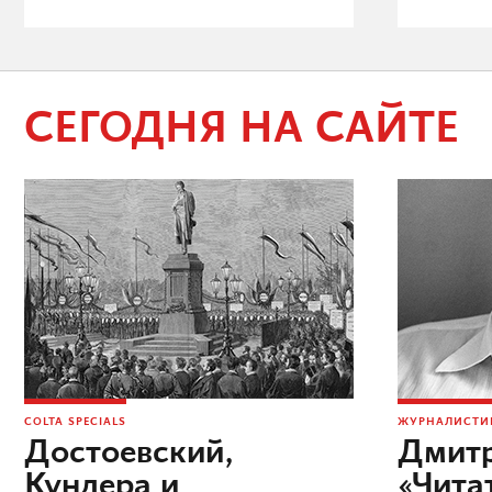
СЕГОДНЯ НА САЙТЕ
COLTA SPECIALS
ЖУРНАЛИСТИК
Достоевский,
Дмитр
Кундера и
«Чита