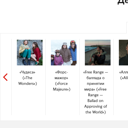
Де
«Чудеса»
«Форс-
«Free Range —
«Алл
(«The
мажор»
баллада о
(«All
Wonders»)
(«Force
принятии
Majeure»)
мира» («Free
Range —
Ballad on
Approving of
the World»)