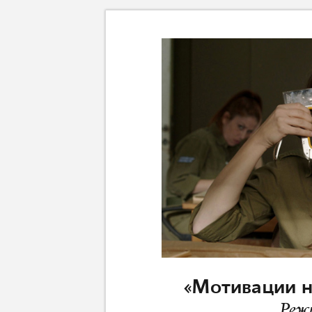
«Мотивации но
Реж