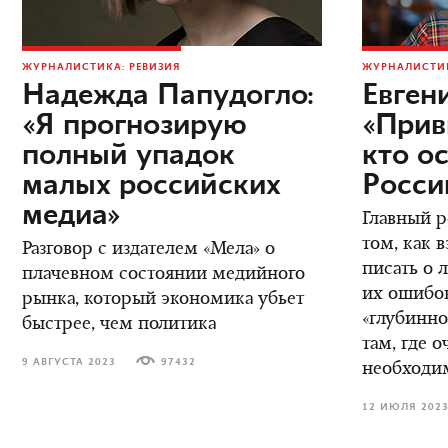
ЖУРНАЛИСТИКА: РЕВИЗИЯ
ЖУРНАЛИСТИК
Надежда Папудогло:
Евген
«Я прогнозирую
«Прив
полный упадок
кто ос
малых российских
Росси
медиа»
Главный р
том, как в
Разговор с издателем «Мела» о
писать о 
плачевном состоянии медийного
их ошибок
рынка, который экономика убьет
«глубинно
быстрее, чем политика
там, где о
9 АВГУСТА 2023
97432
необходи
12 ИЮЛЯ 202