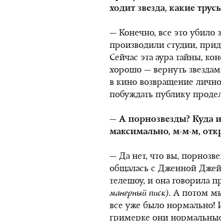
ходит звезда, какие трус
— Конечно, все это убило 
производили студии, при
Сейчас эта аура тайны, кон
хорошо — вернуть звездам
в кино возвращение лично
побуждать публику продела
— А порнозвезды? Куда и
максимально, м-м-м, от
— Да нет, что вы, порнозве
общалась с Дженной Джейм
телешоу, и она говорила 
манерный писк)
. А потом м
все уже было нормально! И
гримерке они нормальные,