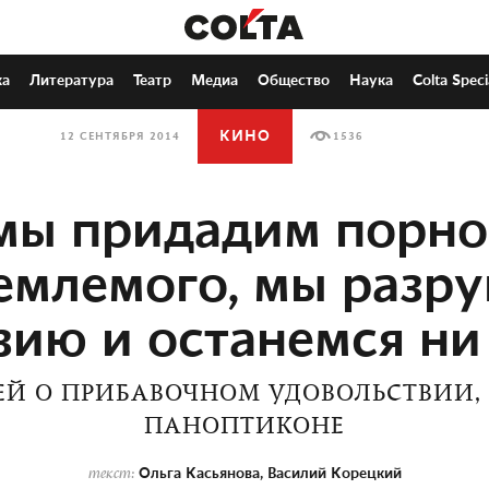
ка
Литература
Театр
Медиа
Общество
Наука
Colta Speci
КИНО
12 СЕНТЯБРЯ 2014
1536
мы придадим порно
емлемого, мы разр
зию и останемся ни 
ЕЙ О ПРИБАВОЧНОМ УДОВОЛЬСТВИИ, 
ПАНОПТИКОНЕ
Ольга Касьянова
,
Василий Корецкий
текст: