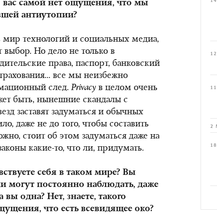
14
 вас самой нет ощущения, что мы
вшей антиутопии?
 мир технологий и социальных медиа,
 выбор. Но дело не только в
12
дительские права, паспорт, банковский
трахования... все мы неизбежно
рмационный след.
Privacy
в целом очень
11
жет быть, нынешние скандалы с
езд заставят задуматься и обычных
ло, даже не до того, чтобы составить
2 
жно, стоит об этом задуматься даже на
18
аконы какие-то, что ли, придумать.
вствуете себя в таком мире? Вы
ами могут постоянно наблюдать, даже
 вы одна? Нет, знаете, такого
щущения, что есть всевидящее око?