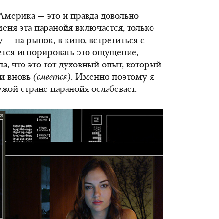
, Америка — это и правда довольно
еня эта паранойя включается, только
у — на рынок, в кино, встретиться с
ется игнорировать это ощущение,
ала, что это тот духовный опыт, который
 и вновь
(смеется)
. Именно поэтому я
жой стране паранойя ослабевает.