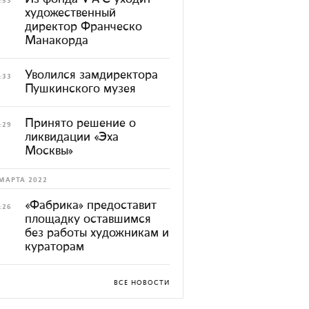
:53
художественный
директор Франческо
Манакорда
Уволился замдиректора
:33
Пушкинского музея
Принято решение о
:29
ликвидации «Эха
Москвы»
МАРТА 2022
«Фабрика» предоставит
:26
площадку оставшимся
без работы художникам и
кураторам
ВСЕ НОВОСТИ