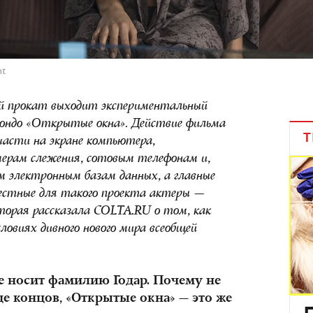
nt
кий прокат выходит экспериментальный
лондо «Открытые окна». Действие фильма
Т
части на экране компьютера,
амерам слежения, сотовым телефонам и,
 электронным базам данных, а главные
естные для такого проекта актеры —
оторая рассказала
COLTA
.
RU
о том, как
ловиях дивного нового мира всеобщей
е носит фамилию Годар. Почему не
е концов, «Открытые окна» — это же