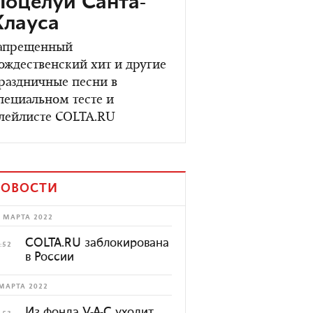
Поцелуй Санта-
Клауса
апрещенный
ождественский хит и другие
раздничные песни в
пециальном тесте и
лейлисте COLTA.RU
ОВОСТИ
 МАРТА 2022
COLTA.RU заблокирована
:52
в России
МАРТА 2022
Из фонда V-A-C уходит