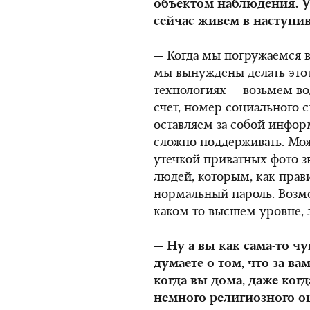
объектом наблюдения. У
сейчас живем в наступи
— Когда мы погружаемся в
мы вынуждены делать этот
технологиях — возьмем во
счет, номер социального с
оставляем за собой инфо
сложно поддерживать. Мо
утечкой приватных фото зв
людей, которым, как прави
нормальный пароль. Возмо
каком-то высшем уровне, з
— Ну а вы как сама-то чу
думаете о том, что за в
когда вы дома, даже когда
немного религиозного о