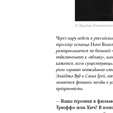
© Apaches Entertainme
Через пару недель в российс
триллер испанца Начо Вига
разворачивается по большей 
подключенного к «облаку», к
кажется, всем существующим
роли играют неожиданно изв
Элайджа Вуд и Саша Грей, к
меняется феномен звезды в ус
прозрачности.
— Ваша героиня в фильм
Трюффо или Хич? В конц