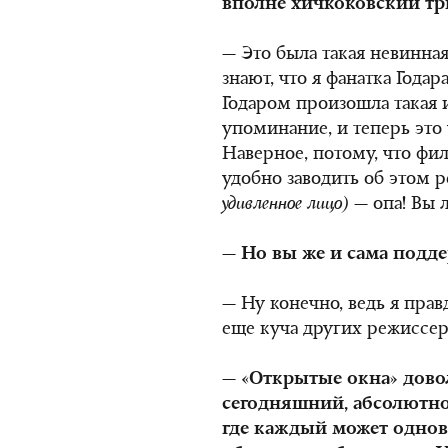
вполне хичкоковский тр
— Это была такая невинная
знают, что я фанатка Годар
Годаром произошла такая 
упоминание, и теперь это 
Наверное, потому, что фи
удобно заводить об этом р
удивленное лицо)
— опа! Вы 
— Но вы же и сама подде
— Ну конечно, ведь я прав
еще куча других режиссер
— «Открытые окна» дов
сегодняшний, абсолютно
где каждый может однов