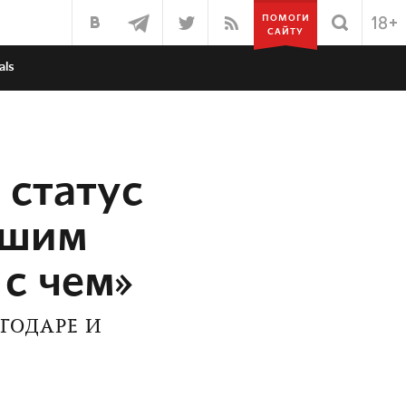
ПОМОГИ
САЙТУ
als
 статус
ушим
с чем»
ГОДАРЕ И