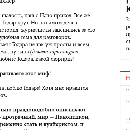
иллер.
 шалость, наш с Начо прикол. Все же
З
а, Годар крут. Но на самом деле с
р
история: журналисты зацепились за его
п
удобная тема для разговоров.
с
льмы Годара не так уж просты и всем
п
ечь, ну типа
(делает карикатурно
любите Годара, какой сюрприз!
рживаете этот миф!
Н
да люблю Годара! Хотя мне нравится
11
ов.
14
ольно правдоподобно описывают
 прозрачный, мир — Паноптикон,
3 
ременно стать и вуайеристом, и