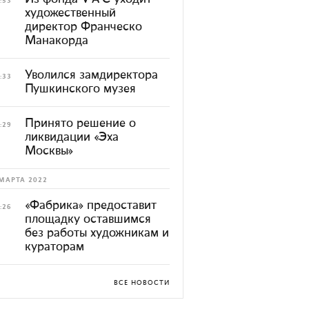
:53
художественный
директор Франческо
Манакорда
Уволился замдиректора
:33
Пушкинского музея
Принято решение о
:29
ликвидации «Эха
Москвы»
МАРТА 2022
«Фабрика» предоставит
:26
площадку оставшимся
без работы художникам и
кураторам
ВСЕ НОВОСТИ