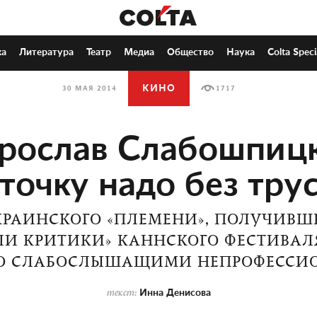
ка
Литература
Театр
Медиа
Общество
Наука
Colta Speci
КИНО
30 МАЯ 2014
1717
рослав Слабошпицк
точку надо без тру
КРАИНСКОГО «ПЛЕМЕНИ», ПОЛУЧИВШ
ЛИ КРИТИКИ» КАННСКОГО ФЕСТИВАЛЯ
СО СЛАБОСЛЫШАЩИМИ НЕПРОФЕСС
Инна Денисова
текст: