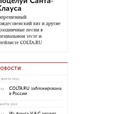
Поцелуй Санта-
Клауса
апрещенный
ождественский хит и другие
раздничные песни в
пециальном тесте и
лейлисте COLTA.RU
ОВОСТИ
 МАРТА 2022
COLTA.RU заблокирована
:52
в России
МАРТА 2022
Из фонда V-A-C уходит