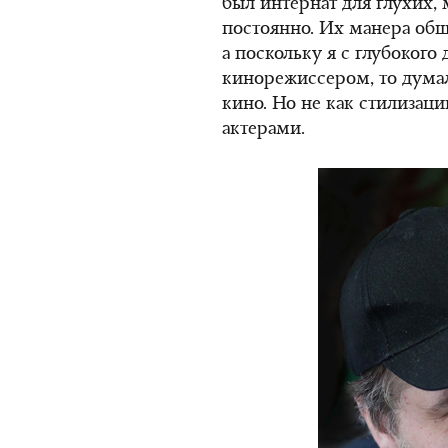
был интернат для глухих,
постоянно. Их манера общ
а поскольку я с глубокого д
кинорежиссером, то думал
кино. Но не как стилизаци
актерами.