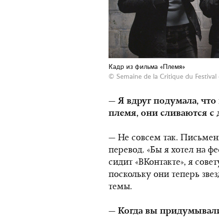
Кадр из фильма «Племя»
©
Semaine de la Critique du Festiva
— Я вдруг подумала, что
племя, они сливаются с
— Не совсем так. Письмен
перевод. «Бы я хотел на ф
сидит «ВКонтакте», я сове
поскольку они теперь зве
темы.
— Когда вы придумывали