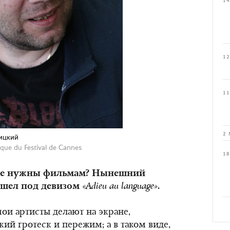
14
12
11
2 
ицкий
ique du Festival de Cannes
18
 не нужны фильмам? Нынешний
ошел под девизом
«
Adieu
au
language
»
.
 мои артисты делают на экране,
кий гротеск и пережим; а в таком виде,