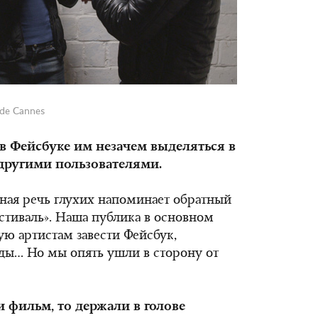
l de Cannes
 в Фейсбуке им незачем выделяться в
 другими пользователями.
ная речь глухих напоминает обратный
естиваль». Наша публика в основном
тую артистам завести Фейсбук,
зды… Но мы опять ушли в сторону от
 фильм, то держали в голове