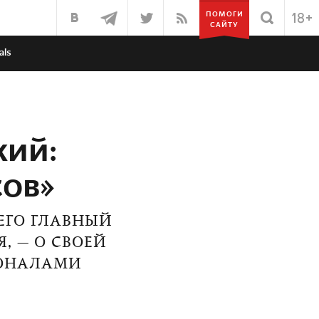
ПОМОГИ
САЙТУ
als
ий:
сов»
ЕГО ГЛАВНЫЙ
, — О СВОЕЙ
ИОНАЛАМИ