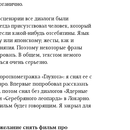
органично.
 сценарии все диалоги были
егда присутствовал человек, который
несли какой-нибудь отсебятины. Язык
у или японскому; жесты, как и
онятия. Поэтому некоторые фразы
овать. В общем, текстом немого
ся очень серьезно.
ороткометражка «Глухота»: я снял ее с
евро. Впервые попробовал рассказать
 потом снял без диалогов «Ядерные
и «Серебряного леопарда» в Локарно.
льм будет говорящим. Я закрыл для
 желание снять фильм про