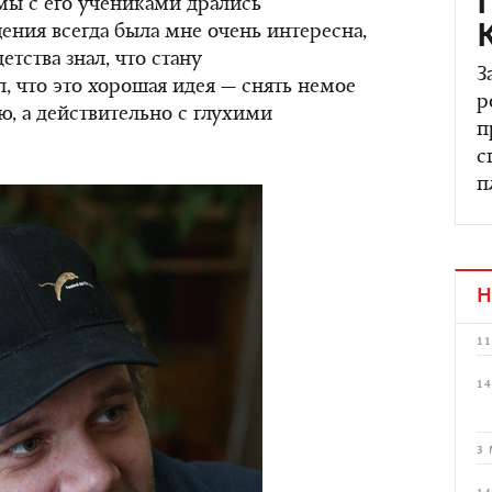
 мы с его учениками дрались
ения всегда была мне очень интересна,
етства знал, что стану
З
, что это хорошая идея — снять немое
р
ю, а действительно с глухими
п
с
п
Н
11
14
3 