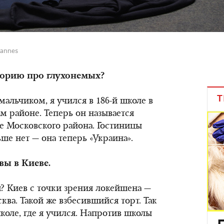
Cannes
торию про глухонемых?
Т
альчиком, я учился в 186-й школе в
м районе. Теперь он называется
е Московского района. Гостиницы
ьше нет — она теперь «Украина».
ы в Киеве.
я? Киев с точки зрения локейшена —
сква. Такой же взбесившийся торт. Так
коле, где я учился. Напротив школы