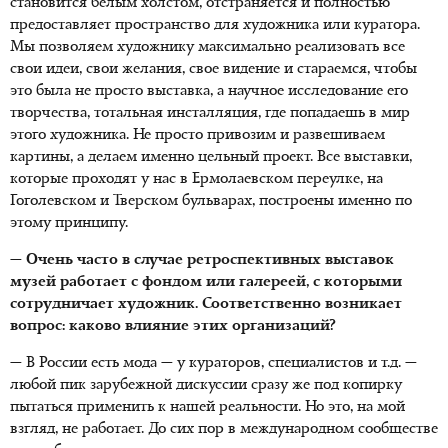
становится белым холстом, отстраняется и полностью
предоставляет пространство для художника или куратора.
Мы позволяем художнику максимально реализовать все
свои идеи, свои желания, свое видение и стараемся, чтобы
это была не просто выставка, а научное исследование его
творчества, тотальная инсталляция, где попадаешь в мир
этого художника. Не просто привозим и развешиваем
картины, а делаем именно цельный проект. Все выставки,
которые проходят у нас в Ермолаевском переулке, на
Гоголевском и Тверском бульварах, построены именно по
этому принципу.
— Очень часто в случае ретроспективных выставок
музей работает с фондом или галереей, с которыми
сотрудничает художник. Соответственно возникает
вопрос: каково влияние этих организаций?
— В России есть мода — у кураторов, специалистов и т.д. —
любой пик зарубежной дискуссии сразу же под копирку
пытаться применить к нашей реальности. Но это, на мой
взгляд, не работает. До сих пор в международном сообществе