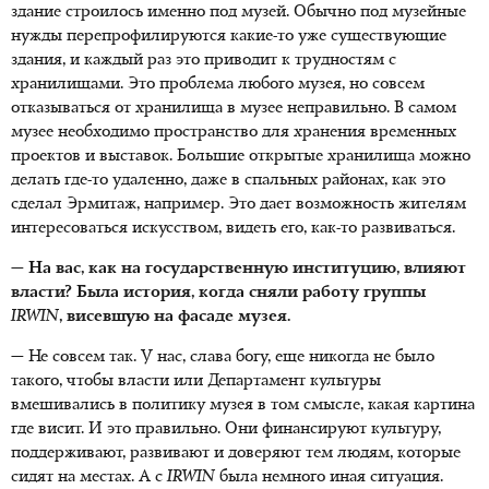
здание строилось именно под музей. Обычно под музейные
нужды перепрофилируются какие-то уже существующие
здания, и каждый раз это приводит к трудностям с
хранилищами. Это проблема любого музея, но совсем
отказываться от хранилища в музее неправильно. В самом
музее необходимо пространство для хранения временных
проектов и выставок. Большие открытые хранилища можно
делать где-то удаленно, даже в спальных районах, как это
сделал Эрмитаж, например. Это дает возможность жителям
интересоваться искусством, видеть его, как-то развиваться.
— На вас, как на государственную институцию, влияют
власти? Была история, когда сняли работу группы
IRWIN
, висевшую на фасаде музея.
— Не совсем так. У нас, слава богу, еще никогда не было
такого, чтобы власти или Департамент культуры
вмешивались в политику музея в том смысле, какая картина
где висит. И это правильно. Они финансируют культуру,
поддерживают, развивают и доверяют тем людям, которые
сидят на местах. А с
IRWIN
была немного иная ситуация.