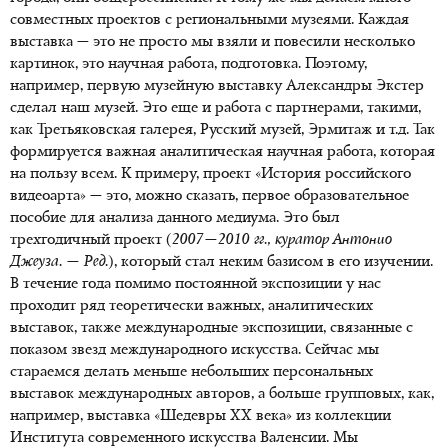
совместных проектов с региональными музеями. Каждая
выставка — это не просто мы взяли и повесили несколько
картинок, это научная работа, подготовка. Поэтому,
например, первую музейную выставку Александры Экстер
сделал наш музей. Это еще и работа с партнерами, такими,
как Третьяковская галерея, Русский музей, Эрмитаж и т.д. Так
формируется важная аналитическая научная работа, которая
на пользу всем. К примеру, проект «История российского
видеоарта» — это, можно сказать, первое образовательное
пособие для анализа данного медиума. Это был
трехгодичный проект (
2007—2010 гг., куратор Антонио
Джеуза. — Ред
.
), который стал неким базисом в его изучении.
В течение года помимо постоянной экспозиции у нас
проходит ряд теоретически важных, аналитических
выставок, также международные экспозиции, связанные с
показом звезд международного искусства. Сейчас мы
стараемся делать меньше небольших персональных
выставок международных авторов, а больше групповых, как,
например, выставка «Шедевры XX века» из коллекции
Института современного искусства Валенсии. Мы