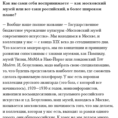
Как вы сами себя воспринимаете — как московский
музей или все-таки российский, в более широком
плане?
— Вообще наше полное название — Государственное
бюджетное учреждение культуры «Московский музей
современного искусства». Мы находимся в Москве, и
коллекция у нас — с конца XIX века до сегодняшнего дня.
Что касается модерн-арта, мы по концепции и принципу
развития сопоставимы с такими музеями, как Помпиду,
музей Уитни,
MoMA
в Нью-Йорке или лондонский
Tate
Modern
. И, безусловно, надо выбрать свою специализацию,
то, что будешь представлять наиболее полно, где сможешь
сделать правильную платформу. У нас есть хорошая
коллекция русского авангарда (это база, с которой все
начиналось), 1920—1930-х годов, нонконформистов,
живописи восьмидесятников, актуального российского
искусства и т.д. Безусловно, наш музей, находясь в Москве,
называется московским, но значимость того, что мы делаем,
и коллекция, которая у нас есть, выходят за рамки одного
города, они общероссийские. К тому же мы делаем много