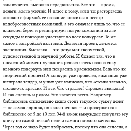
заключается, выставка передвигается. Все это — время,
деньги, масса усилий. И плюс к тому, если ты расторгаешь
договор с фирмой, ее название вносится в реестр
недобросовестных компаний, а это означает лишь то, что ее
владелец берет и регистрирует новую компанию за две
секунды и повторно участвует во всех конкурсах. То же
самое с застройкой выставки. Делается проект, делается
экспозиция. Выставка — это результат творческой,
художественной и научной работы. И бывает так, что в
последний момент художник решает: здесь надо стенку
немного повернуть или покрасить красненьким. Ведь это же
творческий процесс! А конкурс уже проведен, компания уже
выиграла тендер, и у них уже написано, что «стенка такая-то,
столько-то краски». И все. Что страдает? Страдает выставка!
И так сплошь и рядом. Это касается всего. Например,
библиотеки: оптимально книга стоит такую-то сумму денег
— не самая дорогая, но качественная — и продержится в
библиотеке от 5 до 10 лет. 94-й закон вынуждает покупать эту
книгу по самой низкой цене и самого плохого качества.
Через год ее надо будет выбросить, потому что она склеена, а