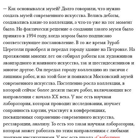
— Как основывался музей? Долго говорили, что нужно
создать музей современного искусства. Велись дебаты,
создавались какие-то коллекции, а что-то уже на тот момент
было. Но фактически решение о создании такого музея было
принято в 1994 году, когда мэром было подписано
соответствующее постановление. В то же время Зураб
Церетели приобрел и передал городу здание на Петровке. На
протяжении многих лет он собирал работы как художников
авангардного и наивного искусства, так и шестидесятников и
многое другое. Он передал городу коллекцию из тысячи с
лишним работ, и на этой базе и появился Московский музей
современного искусства. Постепенно росла коллекция, в
которой сейчас более десяти тысяч работ, включающих все
направления с начала XX века. У нас есть научная
лаборатория, которая проводит исследования, изучает
сохранность картин, участвует в конференциях,
посвященных сохранению современного искусства,
реставрации, анализу. То есть это такая научная лаборатория,
которая может работать по этим направлениям с любыми
другими институциями. У нас есть школа
«Свободные