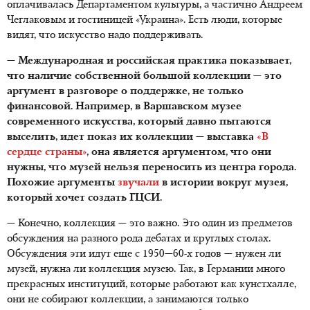
оплачивалась Департаментом культуры, а частично Андреем
Чеглаковым и гостиницей «Украина». Есть люди, которые
видят, что искусство надо поддерживать.
— Международная и российская практика показывает,
что наличие собственной большой коллекции — это
аргумент в разговоре о поддержке, не только
финансовой. Например, в Варшавском музее
современного искусства, который давно пытаются
выселить, идет показ их коллекции — выставка
«
В
сердце
страны
»
, она является аргументом, что они
нужны, что музей нельзя переносить из центра города.
Похожие аргументы
звучали
в истории вокруг музея,
который хочет создать ГЦСИ.
— Конечно, коллекция — это важно. Это один из предметов
обсуждения на разного рода дебатах и круглых столах.
Обсуждения эти идут еще с 1950—60-х годов — нужен ли
музей, нужна ли коллекция музею. Так, в Германии много
прекрасных институций, которые работают как кунстхалле,
они не собирают коллекции, а занимаются только