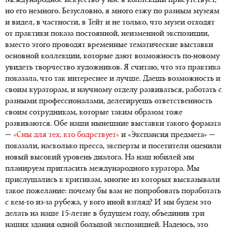
Международное искусство у нас в коллекции присутствует,
но его немного. Безусловно, я много езжу по разным музеям
и видел, в частности, в Тейт и не только, что музеи отходят
от практики показа постоянной, неизменной экспозиции,
вместо этого проводят временные тематические выставки
основной коллекции, которые дают возможность по-новому
увидеть творчество художников. Я считаю, что эта практика
показала, что так интереснее и лучше. Даешь возможность и
своим кураторам, и научному отделу развиваться, работать с
разными профессионалами, делегируешь ответственность
своим сотрудникам, которые таким образом тоже
развиваются. Обе наши нынешние выставки такого формата
—
«Сны для тех, кто бодрствует»
и «Экспансия предмета» —
показали, насколько пресса, эксперты и посетители оценили
новый высокий уровень диалога. На наш юбилей мы
планируем пригласить международного куратора. Мы
прислушались к критикам, многие из которых высказывали
такое пожелание: почему бы вам не попробовать поработать
с кем-то из-за рубежа, у кого иной взгляд? И мы будем это
делать на наше 15-летие в будущем году, объединив три
наших здания одной большой экспозицией. Надеюсь, это