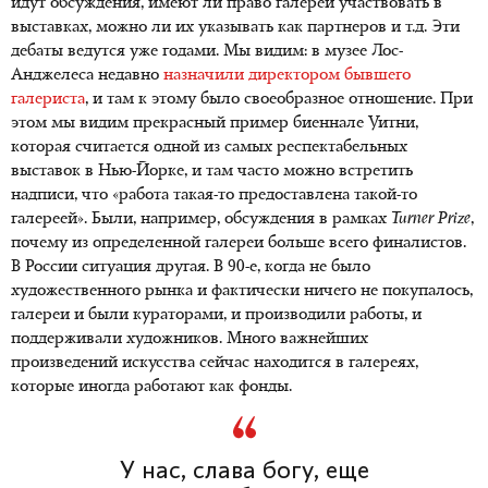
идут обсуждения, имеют ли право галереи участвовать в
выставках, можно ли их указывать как партнеров и т.д. Эти
дебаты ведутся уже годами. Мы видим: в музее Лос-
Анджелеса недавно
назначили директором бывшего
галериста
, и там к этому было своеобразное отношение. При
этом мы видим прекрасный пример биеннале Уитни,
которая считается одной из самых респектабельных
выставок в Нью-Йорке, и там часто можно встретить
надписи, что «работа такая-то предоставлена такой-то
галереей». Были, например, обсуждения в рамках
Turner
Prize
,
почему из определенной галереи больше всего финалистов.
В России ситуация другая. В 90-е, когда не было
художественного рынка и фактически ничего не покупалось,
галереи и были кураторами, и производили работы, и
поддерживали художников. Много важнейших
произведений искусства сейчас находится в галереях,
которые иногда работают как фонды.
У нас, слава богу, еще