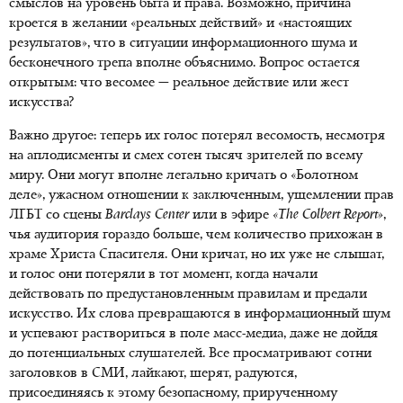
смыслов на уровень быта и права. Возможно, причина
кроется в желании «реальных действий» и «настоящих
результатов», что в ситуации информационного шума и
бесконечного трепа вполне объяснимо. Вопрос остается
открытым: что весомее — реальное действие или жест
искусства?
Важно другое: теперь их голос потерял весомость, несмотря
на аплодисменты и смех сотен тысяч зрителей по всему
миру. Они могут вполне легально кричать о «Болотном
деле», ужасном отношении к заключенным, ущемлении прав
ЛГБТ со сцены
Barclays
Center
или в эфире
«
The
Colbert
Report
»
,
чья аудитория гораздо больше, чем количество прихожан в
храме Христа Спасителя. Они кричат, но их уже не слышат,
и голос они потеряли в тот момент, когда начали
действовать по предустановленным правилам и предали
искусство. Их слова превращаются в информационный шум
и успевают раствориться в поле масс-медиа, даже не дойдя
до потенциальных слушателей. Все просматривают сотни
заголовков в СМИ, лайкают, шерят, радуются,
присоединяясь к этому безопасному, прирученному