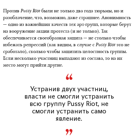
Против
Pussy
Riot
были не только два года тюрьмы, но и
разоблачение, что, возможно, даже страшнее. Анонимность
— одно из важнейших качеств тех арт-групп, которые берут
на вооружение акции протеста (и не только). Так
обеспечивается своеобразная защита — не столько чтобы
избежать репрессий (как видим, в случае с
Pussy
Riot
это не
сработало), сколько чтобы защитить целостность группы.
Если несколько участниц выпадают из состава, то на их
место могут прийти другие.
Устранив двух участниц,
власти не смогли устранить
всю группу Pussy Riot, не
смогли устранить само
явление.