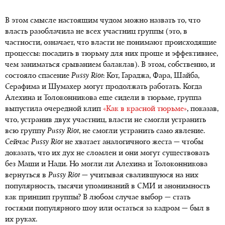
В этом смысле настоящим чудом можно назвать то, что
власть разоблачила не всех участниц группы (это, в
частности, означает, что власти не понимают происходящие
процессы: посадить в тюрьму для них проще и эффективнее,
чем заниматься срыванием балаклав). В этом, собственно, и
состояло спасение
Pussy
Riot
: Кот, Гараджа, Фара, Шайба,
Серафима и Шумахер могут продолжать работать. Когда
Алехина и Толоконникова еще сидели в тюрьме, группа
выпустила очередной клип
«Как в красной тюрьме»
, показав,
что, устранив двух участниц, власти не смогли устранить
всю группу
Pussy
Riot
, не смогли устранить само явление.
Сейчас
Pussy
Riot
не хватает аналогичного жеста — чтобы
доказать, что их дух не сломлен и они могут существовать
без Маши и Нади. Но могли ли Алехина и Толоконникова
вернуться в
Pussy
Riot
— учитывая свалившуюся на них
популярность, тысячи упоминаний в СМИ и анонимность
как принцип группы? В любом случае выбор — стать
гостями популярного шоу или остаться за кадром — был в
их руках.