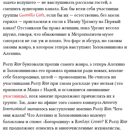
задача ведущего — не выслушивать рассказы гостей, а
смешить аудиторию канала. Как бы вели себя участницы
группы
Guerrilla Girls
, если бы их — естественно, без масок
горилл — пригласили в гости к Ивану Урганту на Первый
канал? Отстаивали бы права женщин, пока Ургант весело
шутил, говоря, что обнаженные в Метрополитен-музее
смотрятся не так уж и плохо. Это фарс и абсурд, но таковы
законы жанра, в котором теперь выступают Толоконникова и
Алехина.
Pussy
Riot
бунтовали против самого жанра, а теперь Алехина
и Толоконникова его правила приняли ради новых, вполне
себе благородных, целей — правозащиты. Но считать их
участницами
Pussy
Riot
при таком раскладе уже нельзя (это
признали и Маша с Надей, и оставшиеся анонимные
участницы
), хотя многие продолжают причислять их к
группе. Так, даже на афише того самого концерта
Amnesty
International
значилось выступление именно
Pussy
Riot
. Чего
они ждали? Что Алехина и Толоконникова наденут
балаклавы и споют «Богородицу» в
Barclays
Center
? К
Pussy
Riot
их продолжают относить и многочисленные журналисты,