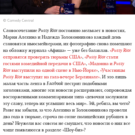
© Comedy Central
Словосочетание
Pussy
Riot
постоянно мелькает в новостях,
Мария Алехина и Надежда Толоконникова каждый день
становятся ньюсмейкерами, их фотографию снова помещают
на обложку журнала «Афиша» — уже без балаклав.
«
Pussy Riot
отправятся проверять тюрьмы США»
,
«
Pussy Riot
стали
гостями комедийной передачи в США»
,
«Мадонна и
Pussy
Riot
выступили на одной сцене в Нью-Йорке»
,
«Участницы
Pussy Riot
выступят на гала-вечере Берлинале»
. И это лишь
малая часть: лента в
Facebook
пестрит подобными
заголовками, многие эти новости расшеривают, сопровождая
восторженными комментариями типа «девочки заслужили
эту славу, теперь их услышит весь мир». Эй, ребята, вы чего?
Разве вы забыли, за что Алехина и Толоконникова провели
два года в тюрьме, строча по сотне полицейских рубашек в
день? Неужели вас совсем не смущает, что новости о них все
чаще появляются в разделе «Шоу-биз»?