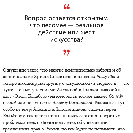
Вопрос остается открытым:
что весомее — реальное
действие или жест
искусства?
Ощущение такое, что многие действительно забыли и об
акции в храме Христа Спасителя, и о песнях
Pussy
Riot
и
теперь ассоциируют группу с «двушечкой» в тюрьме и — что
хуже — с выступлениями Алехиной и Толоконниковой в
шоу «Отчет Кольбера» на юмористическом канале
Comedy
Central
или на концерте
Amnesty
International
. Радоваться тут
особо нечему: Алехина и Толоконникова сидели перед
Кольбером как школьницы, пытаясь серьезно говорить о
проблемах геев, о «Болотном деле», об ущемлении
гражданских прав в России, но как будто не понимали, что