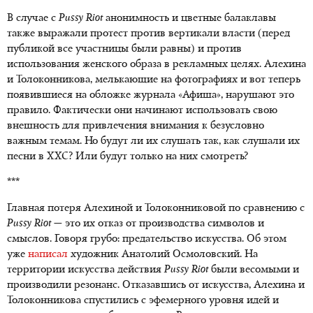
В случае с
Pussy
Riot
анонимность и цветные балаклавы
также выражали протест против вертикали власти (перед
публикой все участницы были равны) и против
использования женского образа в рекламных целях. Алехина
и Толоконникова, мелькающие на фотографиях и вот теперь
появившиеся на обложке журнала «Афиша», нарушают это
правило. Фактически они начинают использовать свою
внешность для привлечения внимания к безусловно
важным темам. Но будут ли их слушать так, как слушали их
песни в ХХС? Или будут только на них смотреть?
***
Главная потеря Алехиной и Толоконниковой по сравнению с
Pussy
Riot
— это их отказ от производства символов и
смыслов. Говоря грубо: предательство искусства. Об этом
уже
написал
художник Анатолий Осмоловский. На
территории искусства действия
Pussy
Riot
были весомыми и
производили резонанс. Отказавшись от искусства, Алехина и
Толоконникова спустились с эфемерного уровня идей и