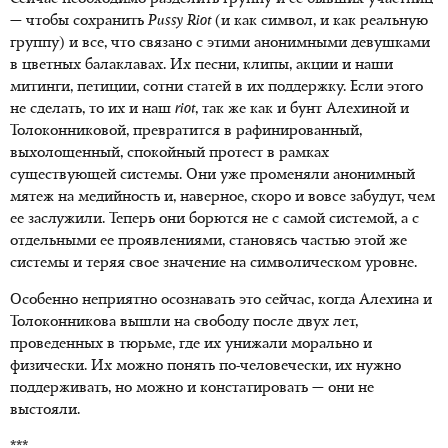
— чтобы сохранить
Pussy
Riot
(и как символ, и как реальную
группу) и все, что связано с этими анонимными девушками
в цветных балаклавах. Их песни, клипы, акции и наши
митинги, петиции, сотни статей в их поддержку. Если этого
не сделать, то их и наш
riot
, так же как и бунт Алехиной и
Толоконниковой, превратится в рафинированный,
выхолощенный, спокойный протест в рамках
существующей системы. Они уже променяли анонимный
мятеж на медийность и, наверное, скоро и вовсе забудут, чем
ее заслужили. Теперь они борются не с самой системой, а с
отдельными ее проявлениями, становясь частью этой же
системы и теряя свое значение на символическом уровне.
Особенно неприятно осознавать это сейчас, когда Алехина и
Толоконникова вышли на свободу после двух лет,
проведенных в тюрьме, где их унижали морально и
физически. Их можно понять по-человечески, их нужно
поддерживать, но можно и констатировать — они не
выстояли.
***