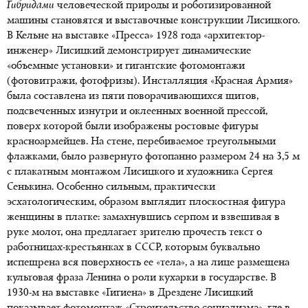
Гибридами
человеческой природы и роботизированной
машины становятся и выставочные конструкции Лисицкого.
В Кельне на выставке «Пресса» 1928 года «архитектор-
инженер» Лисицкий демонстрирует динамические
«объемные установки» и гигантские фотомонтажи
(фотовитражи, фотофризы). Инсталляция «Красная Армия»
была составлена из пяти поворачивающихся щитов,
подсвеченных изнутри и оклеенных военной прессой,
поверх которой были изображены ростовые фигуры
красноармейцев. На стене, перебиваемое треугольными
флажками, было развернуто фотопанно размером 24 на 3,5 м
с плакатным монтажом Лисицкого и художника Сергея
Сенькина. Особенно сильным, практически
эсхатологическим, образом выглядит плоскостная фигура
женщины в платке: замахнувшись серпом и взвешивая в
руке молот, она предлагает зрителю прочесть текст о
работницах-крестьянках в СССР, которым буквально
испещрена вся поверхность ее «тела», а на лице размещена
культовая фраза Ленина о роли кухарки в государстве. В
1930-м на выставке «Гигиена» в Дрездене Лисицкий