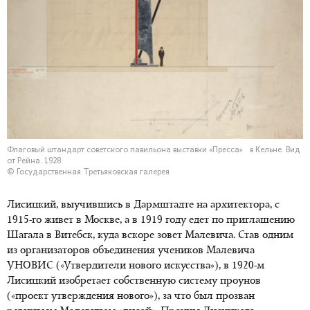
Флаговый штандарт советского павильона выставки «Пресса» в Кельне. Вид
от Рейна. 1928
© Государственная Третьяковская галерея
Лисицкий, выучившись в Дармштадте на архитектора, с
1915-го живет в Москве, а в 1919 году едет по приглашению
Шагала в Витебск, куда вскоре зовет Малевича. Став одним
из организаторов объединения учеников Малевича
УНОВИС («Утвердители нового искусства»), в 1920-м
Лисицкий изобретает собственную систему проунов
(«проект утверждения нового»), за что был прозван