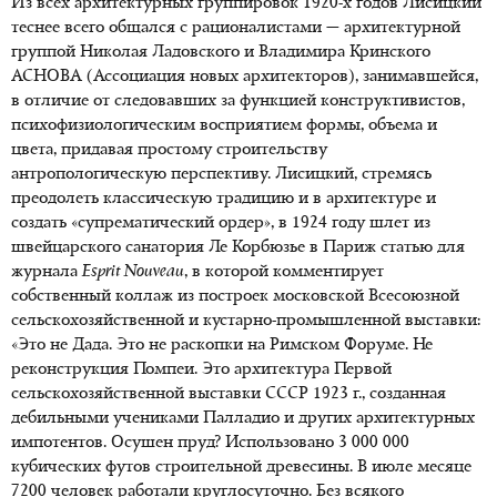
Из всех архитектурных группировок 1920-х годов Лисицкий
теснее всего общался с рационалистами — архитектурной
группой Николая Ладовского и Владимира Кринского
АСНОВА (Ассоциация новых архитекторов), занимавшейся,
в отличие от следовавших за функцией конструктивистов,
психофизиологическим восприятием формы, объема и
цвета, придавая простому строительству
антропологическую перспективу. Лисицкий, стремясь
преодолеть классическую традицию и в архитектуре и
создать «супрематический ордер», в 1924 году шлет из
швейцарского санатория Ле Корбюзье в Париж статью для
журнала
Esprit
Nouveau
, в которой комментирует
собственный коллаж из построек московской Всесоюзной
сельскохозяйственной и кустарно-промышленной выставки:
«Это не Дада. Это не раскопки на Римском Форуме. Не
реконструкция Помпеи. Это архитектура Первой
сельскохозяйственной выставки СССР 1923 г., созданная
дебильными учениками Палладио и других архитектурных
импотентов. Осушен пруд? Использовано 3 000 000
кубических футов строительной древесины. В июле месяце
7200 человек работали круглосуточно. Без всякого