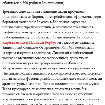
обойдется в 800 рублей без парковки).
Третьяковские два зала с живописными проунами,
привезенными из Европы и Азербайджана, оформлены серо-
бордовой фанерой и брусом; в Еврейском музее так
называемый еврейский стиль (в основном это книжная
графика) демонстрируется в четырех узких залах, белых и
по-больничному стерильных. От дизайнеров Евгения и
Кирила Ассов и Надежды Корбут
мы такого не ожидали.
Записанный Селимом Омаровичем Хан-Магомедовым в
«творцы и кумиры авангарда» Лисицкий в собственной
выставке выглядит совсем замузеенным: зрителю не
предъявили ни реконструированных «кабинетов
абстракции», ни «пространств проунов» (сооружавшихся
Лисицким комнат динамического зрительского восприятия),
ни гигантских фотовитражей, ни биомеханических кукол, ни
архитектурных макетов. Только подлинники, только музей.
Такая кураторско-дизайнерская стратегия могла бы
показаться свежей и оригинальной на фоне вездесущих
аттракционов, интерактивов и злоупотреблений в репликах
и репродукциях, если бы это было «персональное шоу»