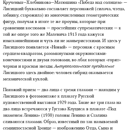
Крученых—Хлебникова—Матюшина «Победа над солнцем» —
Лисицкий буквально составляет персонажей (силача, чтеца,
забияку, старожила) из многочисленных геометрических
фигур, получая в итоге те же проуны, которые при
сравнении костюмов — простейших супрематических — к
той же опере того же Малевича 1913 года кажутся
изысканнейшими и чуть ли не маньеристскими. И здесь у
Лисицкого появляется «Новый» — персонаж с красным
сердцем-квадратом, разомкнутыми окружностями-
конечностями и двумя головами, во лбах которых «горят»
черная и красная звезды.
Антропологическое преодоление
Лисицкого здесь двойное: человек-гибрид оказывается
механической куклой.
Похожий прием — два лица с тремя глазами — находим у
Лисицкого в фотомонтаже к плакату Русской
художественной выставки 1929 года. Такие же три глаза на
два лица встречаются у Густава Клуциса: в плакате «Под
знаменем Ленина» (1930) головы Ленина и Сталина
сливаются глазами. Образ, известный по так называемой
семиипостасной Троице — изображению Отца, Сына и