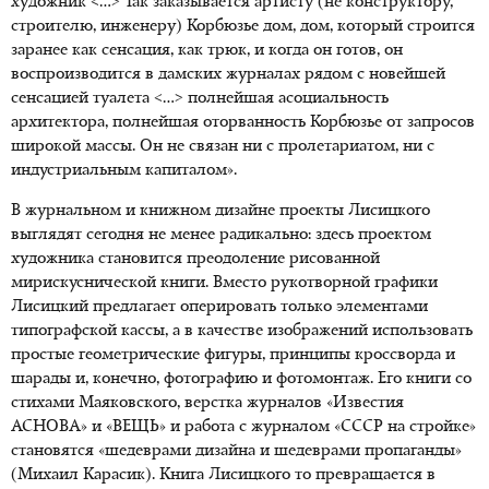
художник <…> Так заказывается артисту (не конструктору,
строителю, инженеру) Корбюзье дом, дом, который строится
заранее как сенсация, как трюк, и когда он готов, он
воспроизводится в дамских журналах рядом с новейшей
сенсацией туалета <…> полнейшая асоциальность
архитектора, полнейшая оторванность Корбюзье от запросов
широкой массы. Он не связан ни с пролетариатом, ни с
индустриальным капиталом».
В журнальном и книжном дизайне проекты Лисицкого
выглядят сегодня не менее радикально: здесь проектом
художника становится преодоление рисованной
мирискуснической книги. Вместо рукотворной графики
Лисицкий предлагает оперировать только элементами
типографской кассы, а в качестве изображений использовать
простые геометрические фигуры, принципы кроссворда и
шарады и, конечно, фотографию и фотомонтаж. Его книги со
стихами Маяковского, верстка журналов «Известия
АСНОВА» и «ВЕЩЬ» и работа с журналом «СССР на стройке»
становятся «шедеврами дизайна и шедеврами пропаганды»
(Михаил Карасик). Книга Лисицкого то превращается в