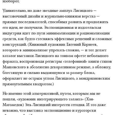
наоборот.
Удивительно, но даже звездные амплуа Лисицкого —
выставочный дизайн и журнально-книжная верстка —
прямых последователей, способных развить и продолжить
его идеи, не получили. Экспозиционная и издательская
индустрия идет по пути минимализации и рационализации
средств, как будто стесняясь эффектных решений и сложных
конструкций. (Книжный художник Евгений Корнеев,
которого в минимализме упрекать сложно, — и тот делает
каталог выставки Лисицкого на тонком офсете небольшого
формата, воспроизводя регистры «телефонной» книги стихов
Маяковского в абсолютно декоративном режиме, а обложку,
блестящую и сильно выдающуюся за размер блока,
оформляет не острым углом Лисицкого, а мондриановским
прямоугольным квадратом.)
Но именно этой альтернативой, путем, которым мы не
пошли, «художник интегрирующего таланта» (Хан-
Магомедов) Эль Лисицкий интересен сегодня. И это даже
неважно, что выставка экспозиционно и кураторски