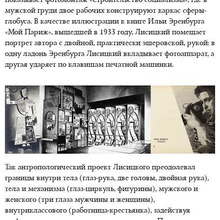
показывает фотомонтаж «Строительство социализма», где в
мужской груди двое рабочих конструируют каркас сферы-
глобуса. В качестве иллюстрации к книге Ильи Эренбурга
«Мой Париж», вышедшей в 1933 году, Лисицкий помещает
портрет автора с двойной, практически эшеровской, рукой: в
одну ладонь Эренбурга Лисицкий вкладывает фотоаппарат, а
другая ударяет по клавишам печатной машинки.
Так антропологический проект Лисицкого преодолевал
границы внутри тела (глаз-рука, две головы, двойная рука),
тела и механизма (глаз-циркуль, фигурины), мужского и
женского (три глаза мужчины и женщины),
внутриклассового (работница-крестьянка), задействуя