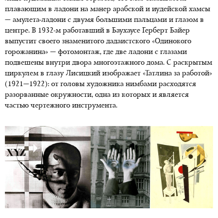
плавающим в ладони на манер арабской и иудейской хамсы
— амулета-ладони с двумя большими пальцами и глазом в
центре. В 1932-м работавший в Баухаусе Герберт Байер
выпустит своего знаменитого дадаистского «Одинокого
горожанина» — фотомонтаж, где две ладони с глазами
подвешены внутри двора многоэтажного дома. С раскрытым
циркулем в глазу Лисицкий изображает «Татлина за работой»
(1921—1922): от головы художника нимбами расходятся
разорванные окружности, одна из которых и является
частью чертежного инструмента.