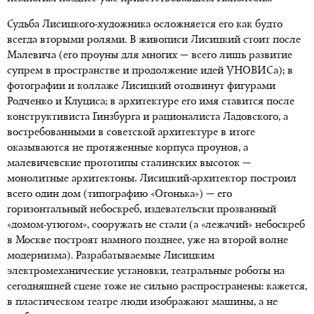
Судьба Лисицкого-художника осложняется его как будто
всегда вторыми ролями. В живописи Лисицкий стоит после
Малевича (его проуны для многих — всего лишь развитие
супрем в пространстве и продолжение идей УНОВИСа); в
фотографии и коллаже Лисицкий отодвинут фигурами
Родченко и Клуциса; в архитектуре его имя ставится после
конструктивиста Гинзбурга и рационалиста Ладовского, а
востребованными в советской архитектуре в итоге
оказываются не протяженные корпуса проунов, а
малевичевские прототипы сталинских высоток —
монолитные архитектоны. Лисицкий-архитектор построил
всего один дом (типографию «Огонька») — его
горизонтальный небоскреб, издевательски прозванный
«домом-утюгом», сооружать не стали (а «лежачий» небоскреб
в Москве построят намного позднее, уже на второй волне
модернизма). Разрабатываемые Лисицким
электромеханические установки, театральные роботы на
сегодняшней сцене тоже не сильно распространены: кажется,
в пластическом театре люди изображают машины, а не