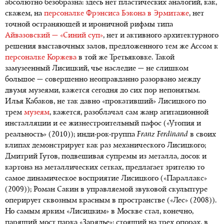
абсолютно безóбразна: здесь нет пластических аналогий, как,
скажем, на
персоналке Фрэнсиса Бэкона в Эрмитаже
, нет
точной остраняющей и ироничной рифмы типа
Айвазовский — «Синий суп»
, нет и активного архитектурного
решения выставочных залов, предложенного тем же Ассом к
персоналке Коржева
в той же Третьяковке. Такой
замузеенный Лисицкий, чье наследие — не слишком
большое — совершенно неоправданно разорвано между
двумя музеями, кажется сегодня до сих пор непонятым.
Илья Кабаков, не так давно «прокативший» Лисицкого по
трем
музеям
, кажется, разоблачал сам жанр агитационной
инсталляции и ее жизнестроительный пафос («Утопия и
реальность» (2010)); инди-рок-группа
Franz
Ferdinand
в своих
клипах демонстрирует как раз механического Лисицкого;
Дмитрий Гутов, подвешивая супремы из металла, досок и
картона на металлических сетках, предлагает зрителю то
самое динамическое восприятие Лисицкого («Параллакс»
(2009)); Роман Сакин в управляемой звуковой скульптуре
оперирует сквозным красным в пространстве («Лес» (2008)).
Но самым ярким «Лисицким» в Москве стал, конечно,
парящий мост парка «Зарядье»: стоящий на трех опорах, в