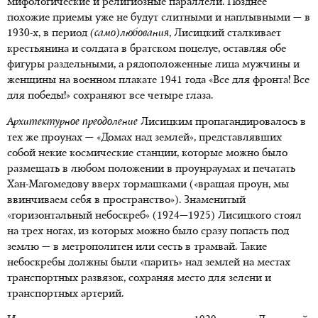
мифологические и религиозные параллели. Позднее
похожие приемы уже не будут слитными и наплывными — в
1930-х, в период
(само)любования
, Лисицкий сталкивает
крестьянина и солдата в братском поцелуе, оставляя обе
фигуры раздельными, а рядоположенные лица мужчины и
женщины на военном плакате 1941 года «Все для фронта! Все
для победы!» сохраняют все четыре глаза.
Архитектурное преодоление
Лисицким пропагандировалось в
тех же проунах — «Домах над землей», представлявших
собой некие космические станции, которые можно было
размещать в любом положении в проунраумах и печатать
Хан-Магомедову вверх тормашками («вращая проун, мы
ввинчиваем себя в пространство»). Знаменитый
«горизонтальный небоскреб» (1924—1925) Лисицкого стоял
на трех ногах, из которых можно было сразу попасть под
землю — в метрополитен или сесть в трамвай. Такие
небоскребы должны были «парить» над землей на местах
транспортных развязок, сохраняя место для зелени и
транспортных артерий.