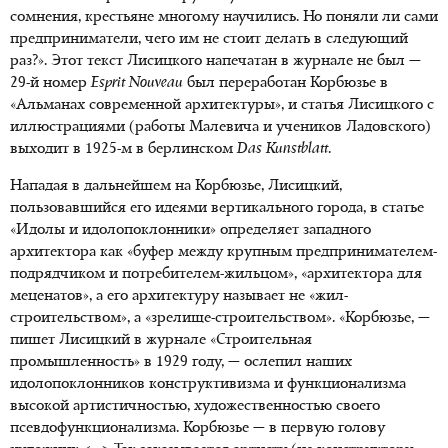
сомнения, крестьяне многому научились. Но поняли ли сами
предприниматели, чего им не стоит делать в следующий
раз?». Этот текст Лисицкого напечатан в журнале не был —
29-й номер
Esprit
Nouveau
был переработан Корбюзье в
«Альманах современной архитектуры», и статья Лисицкого с
иллюстрациями (работы Малевича и учеников Ладовского)
выходит в 1925-м в берлинском
Das
Kunstblatt
.
Нападая в дальнейшем на Корбюзье, Лисицкий,
пользовавшийся его идеями вертикального города, в статье
«Идолы и идолопоклонники» определяет западного
архитектора как «буфер между крупным предпринимателем-
подрядчиком и потребителем-жильцом», «архитектора для
меценатов», а его архитектуру называет не «жил-
строительством», а «зрелище-строительством». «Корбюзье, —
пишет Лисицкий в журнале «Строительная
промышленность» в 1929 году, — ослепил наших
идолопоклонников конструктивизма и функционализма
высокой артистичностью, художественностью своего
псевдофункционализма. Корбюзье — в первую голову