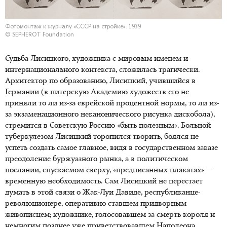
Фотомонтаж к журналу «СССР на стройке». 1939
© SEPHEROT Foundation
Судьба Лисицкого, художника с мировым именем и
интернационального контекста, сложилась трагически.
Архитектор по образованию, Лисицкий, учившийся в
Германии (в питерскую Академию художеств его не
приняли то ли из-за еврейской процентной нормы, то ли из-
за экзаменационного неканонического рисунка дискобола),
стремится в Советскую Россию «быть полезным». Больной
туберкулезом Лисицкий торопился творить, боялся не
успеть создать самое главное, видя в государственном заказе
преодоление буржуазного рынка, а в политическом
послании, спускаемом сверху, «предписанных плакатах» —
временную необходимость. Сам Лисицкий не перестает
думать в этой связи о Жак-Луи Давиде, республиканце-
революционере, оперативно ставшем придворным
живописцем; художнике, голосовавшем за смерть короля и
немногим позднее уже приветствовавшем Наполеона.