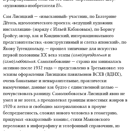
«художника-изобретателя
El
».
Сам Лисицкий — «изысканный» участник, по Екатерине
Дёготь, идеологического проекта; «ведущий художник
инсталляции» (наряду с Ильей Кабаковым), по Борису
Гройсу; автор, как и Кандинский, интернационального
представительства; «конструктивный и слегка японский», по
Якову Тугендхольду, — прошел типичные для искусства
первой половины ХХ века этапы
(само)преодоления
и
(само)любования
. Самолюбование — страна им занималась
активно после 1932 года ­— представлено в Третьяковке: это
эскизы оформления Лисицким павильонов ВСХВ (ВДНХ),
очень банальные и невыразительные, практически
вымученные, данные как будто с единственной целью —
почувствовать разницу. Самолюбоваться Лисицкий явно не
умел и не хотел, а преодолевал границы известных жанров в
1920-х легко и свободно: материализовал в проуне
беспредметность, сложил нового человека в геометрию,
придумал «квадратный» комикс, стихи Маяковского
переложил в инфографику и телефонный справочник, из