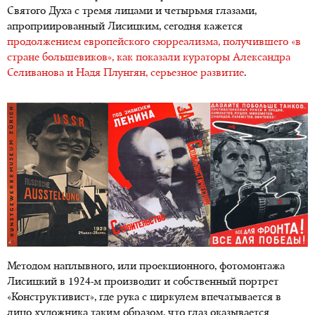
Святого Духа с тремя лицами и четырьмя глазами,
апроприированный Лисицким, сегодня кажется
продолжением европейского сюрреализма, получившего «в
стране большевиков», как показали кураторы Александра
Селиванова и Надя Плунгян, серьезное развитие
.
Методом наплывного, или проекционного, фотомонтажа
Лисицкий в 1924-м производит и собственный портрет
«Конструктивист», где рука с циркулем впечатывается в
лицо художника таким образом, что глаз оказывается