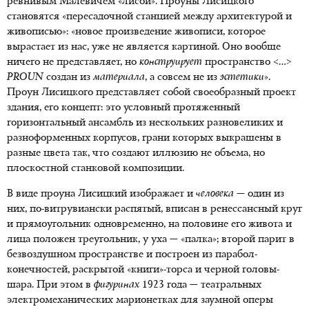
ревнивым Малевичем «лисой». Проуны Лисицкого
становятся «пересадочной станцией между архитектурой и
живописью»: «новое произведение живописи, которое
вырастает из нас, уже не является картиной. Оно вообще
ничего не представляет, но
конструирует
пространство <…>
PROUN
создан из
материала
, а совсем не из
эстетики
».
Проун Лисицкого представляет собой своеобразный проект
здания, его концепт: это условный протяженный
горизонтальный ансамбль из нескольких разновеликих и
разноформенных корпусов, грани которых выкрашены в
разные цвета так, что создают иллюзию не объема, но
плоскостной станковой композиции.
В виде проуна Лисицкий изображает и
человека
— один из
них, по-витрувиански распятый, вписан в ренессансный круг
и прямоугольник одновременно, на половине его живота и
лица положен треугольник, у уха — «палка»; второй парит в
безвоздушном пространстве и построен из парабол-
конечностей, раскрытой «книги»-торса и черной головы-
шара. При этом в
фигуринах
1923 года — театральных
электромеханических марионетках для заумной оперы