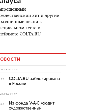
Клауса
апрещенный
ождественский хит и другие
раздничные песни в
пециальном тесте и
лейлисте COLTA.RU
ОВОСТИ
 МАРТА 2022
COLTA.RU заблокирована
:52
в России
МАРТА 2022
Из фонда V-A-C уходит
:53
художественный