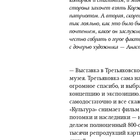
которым и сталинизм, и ми
сторона захочет взять Корже
патриотом. А вторая, скорее
так лояльно, как это было бы
почтением, какое он заслуж
честно собрать о герое фак
с дочерью художника — Анас
— Выставка в Третьяковск
музея. Третьяковка сама н
огромное спасибо, и выбр
концепцию и экспозицию. 
самодостаточно и все скаж
«Культура» снимает фильм
потомки и наследники — н
делаем полноценный 800-с
тысячи репродукций карт