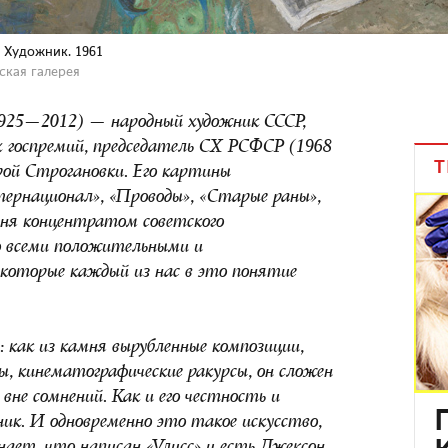
. Художник. 1961
ская галерея
1925—2012) — народный художник СССР,
х госпремий, председатель СХ РСФСР (1968
Т
рой Строгановки. Его картины
рнационал», «Проводы», «Старые раны»,
дня концентратом советского
со всеми положительными и
которые каждый из нас в это понятие
 как из камня вырубленные композиции,
ы, кинематографические ракурсы, он сложен
 вне сомнений. Как и его честность и
ик. И одновременно это такое искусство,