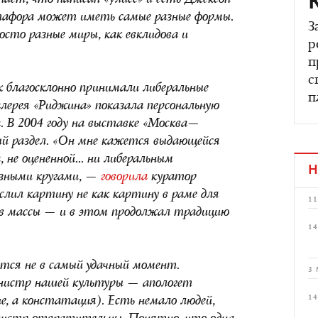
знает, что написан «Улисс» и есть Джексон
тафора может иметь самые разные формы.
З
осто разные миры, как евклидова и
р
п
с
к благосклонно принимали либеральные
п
алерея «Риджина» показала персональную
. В 2004 году на выставке «Москва—
ый раздел. «Он мне кажется выдающейся
, не оцененной... ни либеральным
Н
озными кругами, —
говорила
куратор
лил картину не как картину в раме для
11
и в массы — и в этом продолжал традицию
14
ся не в самый удачный момент.
3 
нистр нашей культуры — апологет
14
е, а констатация). Есть немало людей,