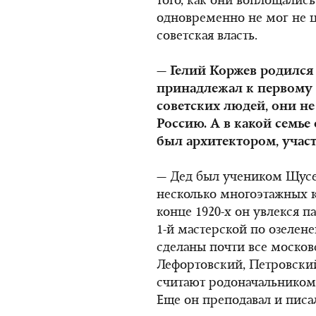
того, как они воплощалис
одновременно не мог не ц
советская власть.
— Гелий Коржев родился в
принадлежал к первому
советских людей, они 
Россию. А в какой семье 
был архитектором, участ
— Дед был учеником Щусев
несколько многоэтажных к
конце 1920-х он увлекся п
1-й мастерской по озелен
сделаны почти все москов
Лефортовский, Петровский
считают родоначальником 
Еще он преподавал и писа