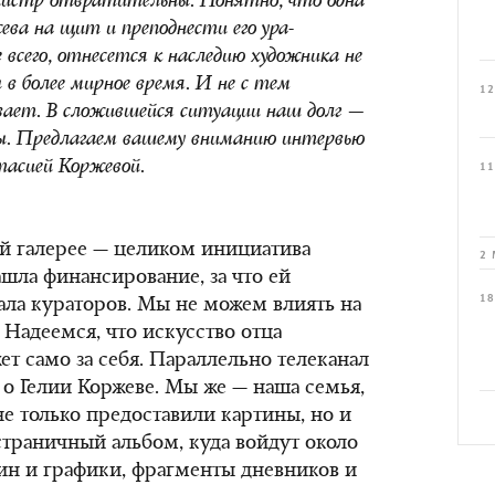
нистр отвратительны. Понятно, что одна
ва на щит и преподнести его ура-
 всего, отнесется к наследию художника не
 в более мирное время. И не с тем
12
ивает. В сложившейся ситуации наш долг —
ты. Предлагаем вашему вниманию интервью
тасией Коржевой.
11
ой галерее — целиком инициатива
2 
ашла финансирование, за что ей
18
ала кураторов. Мы не можем влиять на
Надеемся, что искусство отца
ет само за себя. Параллельно телеканал
 о Гелии Коржеве. Мы же — наша семья,
е только предоставили картины, но и
траничный альбом, куда войдут около
ин и графики, фрагменты дневников и