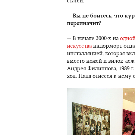
статей.
— Вы не боитесь, что ку
переиначит?
— В начале 2000-х на
одной
искусства
натюрморт отца 
инсталляцией, которая вкл
вместо ножей и вилок леж
Андрея Филиппова, 1989 г
ход. Папа отнесся к нему