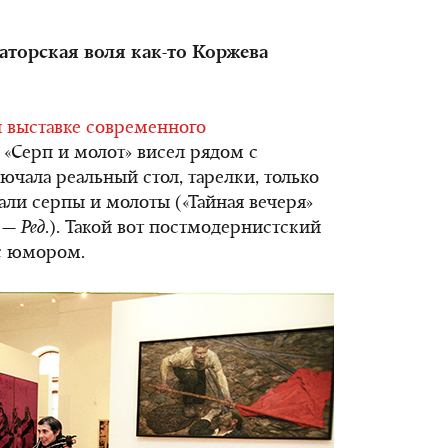
раторская воля как-то Коржева
 выставке современного
«Серп и молот» висел рядом с
ючала реальный стол, тарелки, только
али серпы и молоты («Тайная вечеря»
. —
Ред
.). Такой вот постмодернистский
 с юмором.