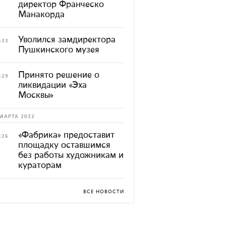
директор Франческо
Манакорда
Уволился замдиректора
:33
Пушкинского музея
Принято решение о
:29
ликвидации «Эха
Москвы»
МАРТА 2022
«Фабрика» предоставит
:26
площадку оставшимся
без работы художникам и
кураторам
ВСЕ НОВОСТИ