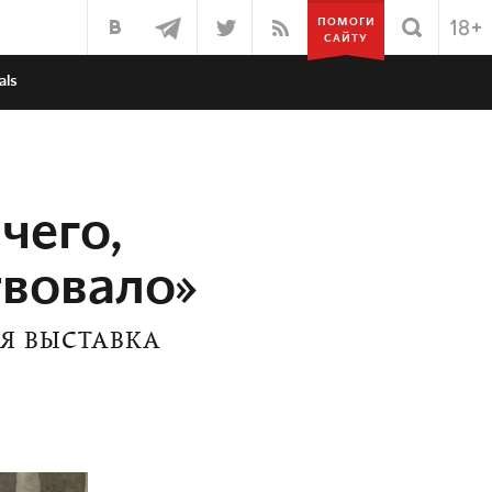
ПОМОГИ
САЙТУ
als
чего,
твовало»
СЯ ВЫСТАВКА