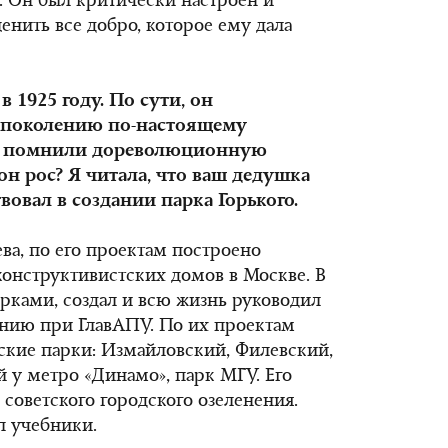
ь. Он был критически настроен и
енить все добро, которое ему дала
 1925 году. По сути, он
 поколению по-настоящему
не помнили дореволюционную
он рос? Я читала, что ваш дедушка
вовал в создании парка Горького.
а, по его проектам построено
онструктивистских домов в Москве. В
арками, создал и всю жизнь руководил
ению при ГлавАПУ. По их проектам
ские парки: Измайловский, Филевский,
 у метро «Динамо», парк МГУ. Его
советского городского озеленения.
л учебники.