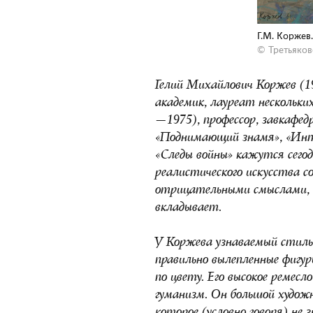
Г.М. Коржев
© Третьяков
Гелий Михайлович Коржев (
академик, лауреат нескольки
—1975), профессор, завкафед
«Поднимающий знамя», «Инте
«Следы войны» кажутся сего
реалистического искусства 
отрицательными смыслами, 
вкладывает.
У Коржева узнаваемый стиль:
правильно вылепленные фигур
по цвету. Его высокое ремесло
гуманизм. Он большой художн