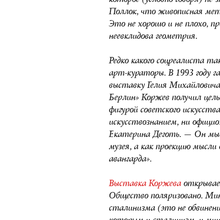
которое (условно говоря) не 
Поллок, что живописная ме
Это не хорошо и не плохо, пр
неевклидова геометрия.
Редко какого соцреалиста та
арт-кураторы. В 1993 году г
выставку Гелия Михайловича
Берлин» Коржев получил цел
фигурой советского искусства
искусствознанием, ни офици
Екатерина Деготь. — Он мыс
музея, а как проекцию мысл
авангарда».
Выставка Коржева
открывает
Общество поляризовано. Ми
сталинизма (это не обвинени