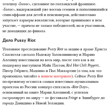
телешоу «Голос», сделанное по голландской франшизе.
«Голос», выдержавший уже восемь сезонов и пополнившийся
спин-оффами для детей и пенсионеров, действительно
запускает карьеры вокалистов, которые принимают в нем
участие, — причем не только победителей, но и участников,
не доходящих до финала.
Дело Pussy Riot
Уголовное преследование
Pussy
Riot
за акцию в храме Христа
Спасителя сделало Надежду Толоконникову и Марию
Алехину известными на весь мир, после того как в их
поддержку выступили Майк Паттон,
Red
Hot
Chili
Peppers
,
Питер Гэбриел, Мадонна и Пол Маккартни (о том, как это
произошло, читайте
в нашем материале
). Сейчас
Pussy
Riot
по-прежнему остаются самым известным музыкальным
проектом из России: концерт-спектакль
«
Riot
Days
»
,
основанный на книге Марии Алехиной, с успехом
гастролирует по миру — от фестиваля
Fringe
в Эдинбурге до
города Данидина в Новой Зеландии.