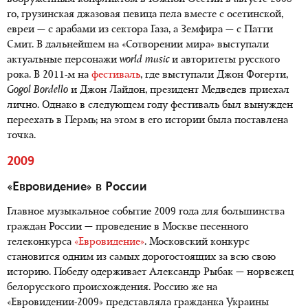
го, грузинская джазовая певица пела вместе с осетинской,
евреи — с арабами из сектора Газа, а Земфира — с Патти
Смит. В дальнейшем на «Сотворении мира» выступали
актуальные персонажи
world
music
и авторитеты русского
рока. В 2011-м на
фестиваль
, где выступали Джон Фогерти,
Gogol
Bordello
и Джон Лайдон, президент Медведев приехал
лично. Однако в следующем году фестиваль был вынужден
переехать в Пермь; на этом в его истории была поставлена
точка.
2009
«Евровидение» в России
Главное музыкальное событие 2009 года для большинства
граждан России — проведение в Москве песенного
телеконкурса
«Евровидение»
. Московский конкурс
становится одним из самых дорогостоящих за всю свою
историю. Победу одерживает Александр Рыбак — норвежец
белорусского происхождения. Россию же на
«Евровидении-2009» представляла гражданка Украины