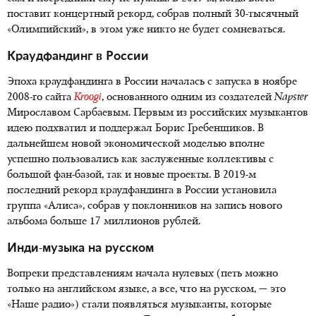
поставит концертный рекорд, собрав полный 30-тысячный
«Олимпийский», в этом уже никто не будет сомневаться.
Краудфандинг в России
Эпоха краудфандинга в России началась с запуска в ноябре
2008-го сайта
Kroogi
, основанного одним из создателей
Napster
Мирославом Сарбаевым. Первым из российских музыкантов
идею подхватил и поддержал Борис Гребенщиков. В
дальнейшем новой экономической моделью вполне
успешно пользовались как заслуженные коллективы с
большой фан-базой, так и новые проекты. В 2019-м
последний рекорд краудфандинга в России установила
группа «Алиса», собрав у поклонников на запись нового
альбома больше 17 миллионов рублей.
Инди-музыка на русском
Вопреки представлениям начала нулевых (петь можно
только на английском языке, а все, что на русском, — это
«Наше радио») стали появляться музыканты, которые