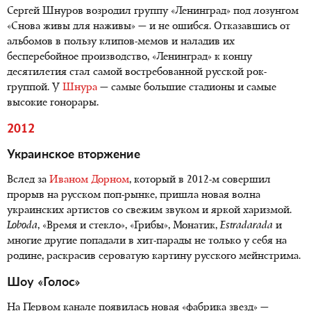
Сергей Шнуров возродил группу «Ленинград» под лозунгом
«Снова живы для наживы» — и не ошибся. Отказавшись от
альбомов в пользу клипов-мемов и наладив их
бесперебойное производство, «Ленинград» к концу
десятилетия стал самой востребованной русской рок-
группой. У
Шнура
— самые большие стадионы и самые
высокие гонорары.
2012
Украинское вторжение
Вслед за
Иваном Дорном
, который в 2012-м совершил
прорыв на русском поп-рынке, пришла новая волна
украинских артистов со свежим звуком и яркой харизмой.
Loboda
, «Время и стекло», «Грибы», Монатик,
Estradarada
и
многие другие попадали в хит-парады не только у себя на
родине, раскрасив сероватую картину русского мейнстрима.
Шоу «Голос»
На Первом канале появилась новая «фабрика звезд» —