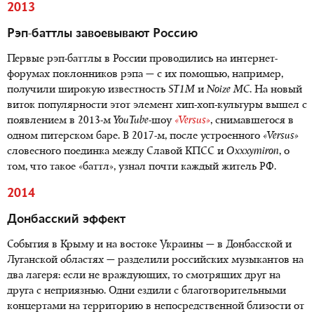
2013
Рэп-баттлы завоевывают Россию
Первые рэп-баттлы в России проводились на интернет-
форумах поклонников рэпа — с их помощью, например,
получили широкую известность
ST
1
M
и
Noize MC
. На новый
виток популярности этот элемент хип-хоп-культуры вышел с
появлением в 2013-м
YouTube
-шоу
«
Versus
»
, снимавшегося в
одном питерском баре. В 2017-м, после устроенного
«
Versus
»
словесного поединка между Славой КПСС и
Oxxxymiron
, о
том, что такое «баттл», узнал почти каждый житель РФ.
2014
Донбасский эффект
События в Крыму и на востоке Украины — в Донбасской и
Луганской областях — разделили российских музыкантов на
два лагеря: если не враждующих, то смотрящих друг на
друга с неприязнью. Одни ездили с благотворительными
концертами на территорию в непосредственной близости от