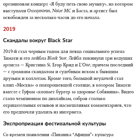
организован концерт «Я буду петь свою музыку», на котором
выступали
Oxxxymiron
,
Noize MC
и Баста, и артист был
освобожден за несколько часов до его начала.
2019
Скандалы вокруг Black Star
2019-й стал черным годом для певца социального успеха
Тимати и его лейбла
Black
Star
. Лейбл покинули три ведущих
артиста — Кристина
Si
, Егор Крид и
L
'
One
, причем последний
— с громким скандалом и судебным иском к бывшим
друзьям и коллегам. Кроме того, большой неудачей стал
клип «Москва» о похорошевшей столице, в котором Тимати
вместе с Гуфом «хлопает бургер за здоровье Собянина». Видео
стало чемпионом по дизлайкам, собрав столько
отрицательных отзывов и насмешливых комментариев, что
его предпочли удалить из интернета.
Экспроприация фестивальной культуры
Со времен появления «Пикника “Афиши”» культура