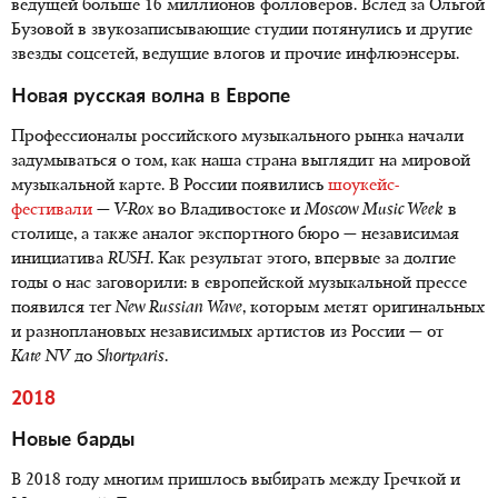
ведущей больше 16 миллионов фолловеров. Вслед за Ольгой
Бузовой в звукозаписывающие студии потянулись и другие
звезды соцсетей, ведущие влогов и прочие инфлюэнсеры.
Новая русская волна в Европе
Профессионалы российского музыкального рынка начали
задумываться о том, как наша страна выглядит на мировой
музыкальной карте. В России появились
шоукейс-
фестивали
—
V-Rox
во Владивостоке и
Moscow
Music
Week
в
столице, а также аналог экспортного бюро — независимая
инициатива
RUSH
. Как результат этого, впервые за долгие
годы о нас заговорили: в европейской музыкальной прессе
появился тег
New
Russian
Wave
, которым метят оригинальных
и разноплановых независимых артистов из России — от
Kate NV
до
Shortparis
.
2018
Новые барды
В 2018 году многим пришлось выбирать между Гречкой и