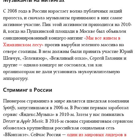
Музыканты на митингах
С 2008 года в России нарастает волна публичных акций
протеста, и сначала музыканты принимают в них самое
активное участие. Пик этой активности приходится на 2010-
й, когда на Пушкинской площади в Москве был объявлен
санкционированный концерт-митинг
«Мы все живем в
Химкинском лесу»
против вырубки зеленого массива на
севере столицы. В нем должны были принять участие Юрий
Шевчук, «Телевизор», «Вежливый отказ», Сергей Галанин и
другие — однако концерт не состоялся, так как
организаторам не дали установить звукоусилительную
аппаратуру.
Стриминг в России
Пионером стриминга в мире является шведская компания
Spotify
, запустившаяся в 2006-м. В России первым заработал
сервис «Яндекс.Музыка» в 2010-м. Затем у нас появились
Deezer
и
Apple
Music
. В 2016-м своим стриминговым сервисом
обзавелась крупнейшая российская социальная сеть
«ВКонтакте». Сейчас Россия —
один из мировых лидеров в