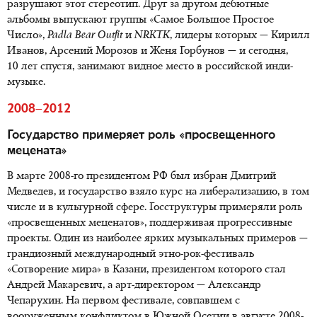
разрушают этот стереотип. Друг за другом дебютные
альбомы выпускают группы «Самое Большое Простое
Число»,
Padla
Bear
Outfit
и
NRKTK
, лидеры которых — Кирилл
Иванов, Арсений Морозов и Женя Горбунов — и сегодня,
10 лет спустя, занимают видное место в российской инди-
музыке.
2008–2012
Государство примеряет роль «просвещенного
мецената»
В марте 2008-го президентом РФ был избран Дмитрий
Медведев, и государство взяло курс на либерализацию, в том
числе и в культурной сфере. Госструктуры примеряли роль
«просвещенных меценатов», поддерживая прогрессивные
проекты. Один из наиболее ярких музыкальных примеров —
грандиозный международный этно-рок-фестиваль
«Сотворение мира» в Казани, президентом которого стал
Андрей Макаревич, а арт-директором — Александр
Чепарухин. На первом фестивале, совпавшем с
вооруженным конфликтом в Южной Осетии в августе 2008-