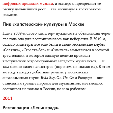
цифровых продажах музыки
, и эксперты предрекают ее
рынку дальнейший рост — как минимум в трехкратном
размере.
Пик «хипстерской» культуры в Москве
Еще в 2009-м слово «хипстер» нуждалось в объяснении; через
два года оно уже воспринималось как пейоратив. В 2010-м,
однако, хипстеры все еще были в моде: московские клубы
«Солянка», «Стрелка-бар» и «Симачев» замыкаются в золотой
треугольник, в котором каждую неделю проходят
выступления остроактуальных западных музыкантов, — и
там можно видеть хипстеров (впрочем, не только их). В этом
же году выходят дебютные релизы у московских
англоязычных групп
Tesla
Boy
,
On
-
The
-
Go
и
Pompeya
— они
становятся трендсеттерами для музыкантов, мечтающих
состояться не только в России, но и за рубежом.
2011
Реставрация «Ленинграда»