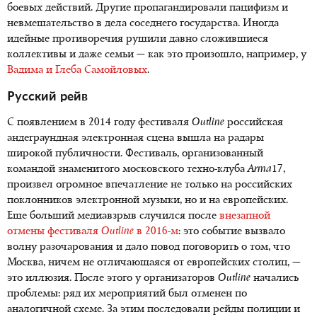
боевых действий. Другие пропагандировали пацифизм и
невмешательство в дела соседнего государства. Иногда
идейные противоречия рушили давно сложившиеся
коллективы и даже семьи — как это произошло, например, у
Вадима и Глеба Самойловых
.
Русский рейв
С появлением в 2014 году фестиваля
Outline
российская
андеграундная электронная сцена вышла на радары
широкой публичности. Фестиваль, организованный
командой знаменитого московского техно-клуба
Arma
17,
произвел огромное впечатление не только на российских
поклонников электронной музыки, но и на европейских.
Еще больший медиавзрыв случился после
внезапной
отмены фестиваля
Outline
в 2016-м
: это событие вызвало
волну разочарования и дало повод поговорить о том, что
Москва, ничем не отличающаяся от европейских столиц, —
это иллюзия. После этого у организаторов
Outline
начались
проблемы: ряд их мероприятий был отменен по
аналогичной схеме. За этим последовали рейды полиции и