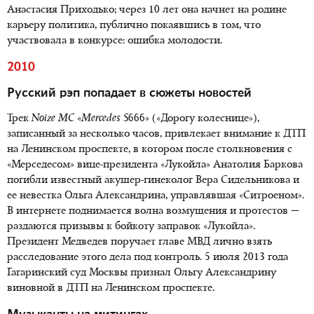
Анастасия Приходько; через 10 лет она начнет на родине
карьеру политика, публично покаявшись в том, что
участвовала в конкурсе: ошибка молодости.
2010
Русский рэп попадает в сюжеты новостей
Трек
Noize MC
«
Mercedes
S
666» («Дорогу колеснице»),
записанный за несколько часов, привлекает внимание к ДТП
на Ленинском проспекте, в котором после столкновения с
«Мерседесом» вице-президента «Лукойла» Анатолия Баркова
погибли известный акушер-гинеколог Вера Сидельникова и
ее невестка Ольга Александрина, управлявшая «Ситроеном».
В интернете поднимается волна возмущения и протестов —
раздаются призывы к бойкоту заправок «Лукойла».
Президент Медведев поручает главе МВД лично взять
расследование этого дела под контроль. 5 июля 2013 года
Гагаринский суд Москвы признал Ольгу Александрину
виновной в ДТП на Ленинском проспекте.