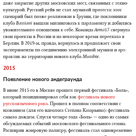
даже закрытие других московских мест, связанных с техно-
культурой. Русский рейв не стал музыкой протеста: этот
сценарий был позже реализован в Грузии, где поклонники
клуба
Bassiani
вышли митинговать к парламенту и добились
уважительного отношения к себе. Команда
Arma
17 свернула
свои проекты в России и на некоторое время переехала в
Берлин. В 2019-м, правда, вернулась и продолжает свои
эксперименты по соединению электронной музыки и арт-
практик на территории нового клуба
Mutabor
.
2015
Появление нового андеграунда
В июне 2015-го в Москве прошел первый фестиваль «Боль»,
который позиционировал себя как
фестиваль нового
русскоязычного рока
. Прошел в полном соответствии с
названием (для его идеолога Степана Казарьяна): фестиваль
смыло дождем. Спустя четыре года «Боль» — одно из самых
обсуждаемых событий московского фестивального сезона.
Расширив жанровую палитру, фестиваль стал одновременно