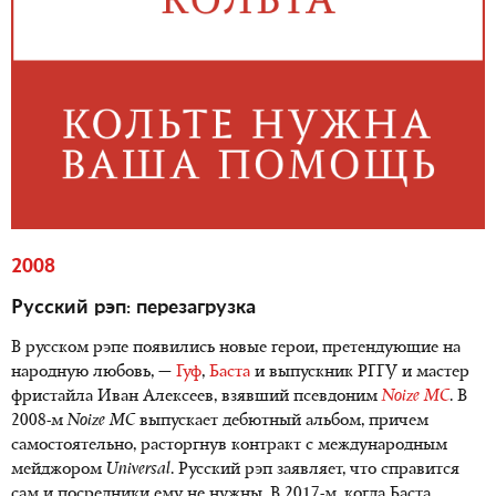
2008
Русский рэп: перезагрузка
В русском рэпе появились новые герои, претендующие на
народную любовь, —
Гуф
,
Баста
и выпускник РГГУ и мастер
фристайла Иван Алексеев, взявший псевдоним
Noize MC
. В
2008-м
Noize MC
выпускает дебютный альбом, причем
самостоятельно, расторгнув контракт с международным
мейджором
Universal
. Русский рэп заявляет, что справится
сам и посредники ему не нужны. В 2017-м, когда Баста