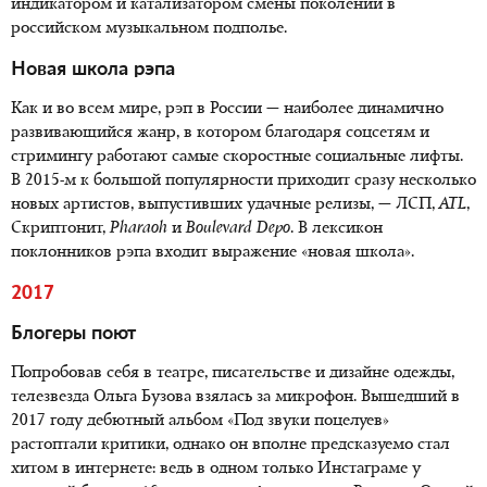
индикатором и катализатором смены поколений в
российском музыкальном подполье.
Новая школа рэпа
Как и во всем мире, рэп в России — наиболее динамично
развивающийся жанр, в котором благодаря соцсетям и
стримингу работают самые скоростные социальные лифты.
В 2015-м к большой популярности приходит сразу несколько
новых артистов, выпустивших удачные релизы, — ЛСП,
ATL
,
Скриптонит,
Pharaoh
и
Boulevard
Depo
. В лексикон
поклонников рэпа входит выражение «новая школа».
2017
Блогеры поют
Попробовав себя в театре, писательстве и дизайне одежды,
телезвезда Ольга Бузова взялась за микрофон. Вышедший в
2017 году дебютный альбом «Под звуки поцелуев»
растоптали критики, однако он вполне предсказуемо стал
хитом в интернете: ведь в одном только Инстаграме у