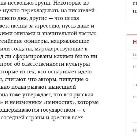
на несколько групп. Некоторые из
с
е нужно перекладывать на писателей-
п
него дня, другие — что целая
ветственна за агрессию, пусть даже и
ими элитами и значительной частью
российские офицеры, направляющие
Н
 или солдаты, мародерствующие в
11
яд ли сформированы какими бы то ни
прос об ответственности культуры
14
оторые из тех, кто оспаривает идею
, считают, что авторы, пишущие о
3 
вольно подыгрывают нынешней
на тоже утверждает, что вся русская
14
е» и неизменных «ценностях», которые
поддерживаются государством — с
оседней страны и арестов всех
12