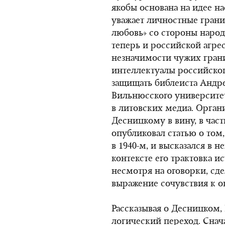
якобы основана на идее н
уважает личностные границ
любовь» со стороны народо
теперь и российской агре
незначимости чужих гран
интеллектуалы российског
защищать библеиста Андре
Вильнюсского университе
в литовских медиа. Орган
Десницкому в вину, в частн
опубликовал статью о том
в 1940-м
, и высказался в н
контексте его трактовка 
несмотря на оговорки, сд
выражение сочувствия к о
Рассказывая о Десницком
логический переход. Снач