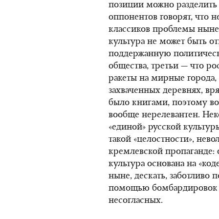
позиции можно разделить 
оппонентов говорят, что н
классиков проблемы нынеш
культура не может быть от
поддержанную политическ
общества, третьи — что 
ракеты на мирные города,
захваченных деревнях, вр
было книгами, поэтому во
вообще нерелевантен. Нек
«единой» русской культуры
такой «целостности», не
кремлевской пропаганде: о
культура основана на «код
ныне, дескать, заботливо 
помощью бомбардировок с
несогласных.