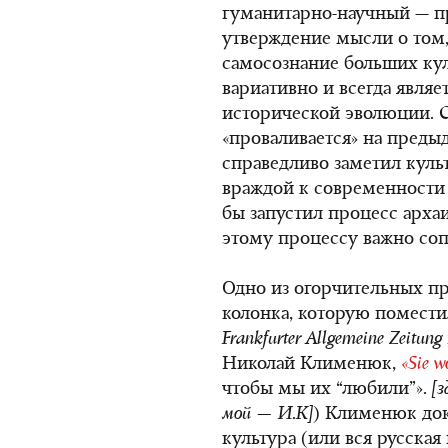
гуманитарно-научный — пр
утверждение мысли о том
самосознание больших к
вариативно и всегда являе
исторической эволюции. С
«проваливается» на преды
справедливо заметил куль
враждой к современности
бы запустил процесс архаи
этому процессу важно соп
Одно из огорчительных п
колонка, которую поместил
Frankfurter
Allgemeine
Zeitung
Николай Клименюк,
«
Sie
w
чтобы мы их “любили”».
[з
мой — И.К]
) Клименюк док
культура (или вся русская 