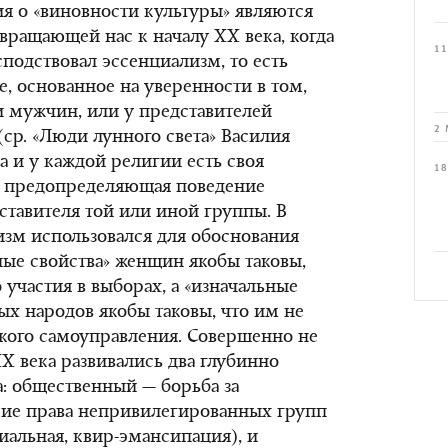
ия о «виновности культуры» являются
вращающей нас к началу ХХ века, когда
11
подствовал эссенциализм, то есть
, основанное на уверенности в том,
и мужчин, или у представителей
2 
ср. «Люди лунного света» Василия
да и у каждой религии есть своя
18
, предопределяющая поведение
ставителя той или иной группы. В
изм использовался для обоснования
ные свойства» женщин якобы таковы,
о участия в выборах, а «изначальные
ых народов якобы таковы, что им не
кого самоуправления. Совершенно не
Х века развивались два глубинно
: общественный — борьба за
кие права непривилегированных групп
иальная, квир-эмансипация), и