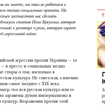
к вы знаете, мы пока не работаем в
ем только специальные проекты. Но
Т
месяцев заставляют нас сделать
публикуем статью Ильи Кукулина, которая
ликой в разговоре о роли, которую играет
ей агрессивной войне.
сийской агрессии против Украины — то
да — в прессе и социальных медиа
е споры о том, насколько в
ская культура. Не советская, а именно
иная самое позднее с XIX века.
мер, что вся русская культура или ее
З
но заражены духом империализма и
р
и культур. Возражения против этой
п