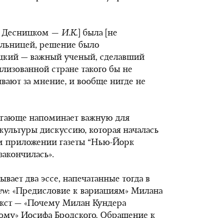
о Десницком
— И.К.
] была [не
ельницей, решение было
цкий — важный ученый, сделавший
илизованной стране такого бы не
ывают за мнение, и вообще нигде не
пугающе напоминает важную для
ультуры дискуссию, которая началась
м приложении газеты “
Нью-Йорк
 закончилась».
вает два эссе, напечатанные тогда в
ew
: «Предисловие к вариациям» Милана
текст — «Почему Милан Кундера
ому» Иосифа Бродского. Обращение к