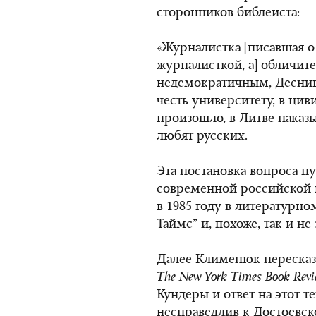
сторонников библеиста:
«Журналистка [писавшая 
журналисткой, а] обличит
недемократичным, Десни
честь университету, в цив
произошло, в Литве наказ
любят русских.
Эта постановка вопроса 
современной российской к
в 1985 году в литературно
Таймс” и, похоже, так и не
Далее Клименюк пересказы
The New York Times Book Revi
Кундеры и ответ на этот 
несправедлив к Достоевск