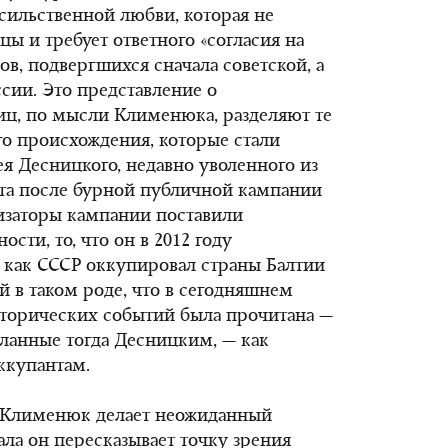
асильственной любви, которая не
ы и требует ответного «согласия на
в, подвергшихся сначала советской, а
ссии. Это представление о
иц, по мысли Клименюка, разделяют те
о происхождения, которые стали
я Десницкого, недавно уволенного из
та после бурной публичной кампании
изаторы кампании поставили
ости, то, что он в 2012 году
, как СССР оккупировал страны Балтии
ей в таком роде, что в сегодняшнем
исторических событий
была прочитана —
еланные тогда Десницким, — как
ккупантам.
, Клименюк делает неожиданный
ала он пересказывает точку зрения