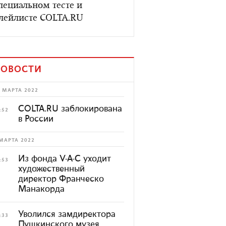
пециальном тесте и
лейлисте COLTA.RU
ОВОСТИ
 МАРТА 2022
COLTA.RU заблокирована
:52
в России
МАРТА 2022
Из фонда V-A-C уходит
:53
художественный
директор Франческо
Манакорда
Уволился замдиректора
:33
Пушкинского музея