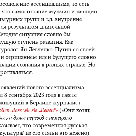
еодоление эссенциализма, то есть
, что самосознание мужчин и женщин,
ультурных
групп и т.д.
внутренне
тся результатом длительной
егодня ситуация словно бы
дущую ступень развития. Как
туролог Ян Левченко, Путин со своей
 и отрицанием идеи будущего словно
зации сознания в разных странах. Но
ротивляться.
роявлений нового эссенциализма —
 8 сентября 2023 года в газете
живущий в Берлине журналист
ollen
,
dass
wir
sie
„
lieben
“»
(«Они хотят,
десь и далее перевод с немецкого
азывает, что современная русская
культура? из его статьи это неясно)