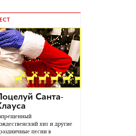
ЕСТ
Поцелуй Санта-
Клауса
апрещенный
ождественский хит и другие
раздничные песни в