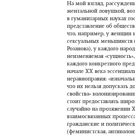
На мой взгляд, рассужден
ментальной ловушкой, воз
в гуманитарных науках гос
представление об обществе
что, например, у женщин 
сексуальных меньшинств (
Розанова), у каждого наро
неизменяемая «сущность»
каждого конкретного пред
начале ХХ века эссенциал
неравноправия: «изначаль
что их нельзя допускать д
свойства» колонизированн
стоит предоставлять широ
случайно на протяжении Х
взаимосвязанных процесса
гражданские и политичес
(феминистская, антиколон