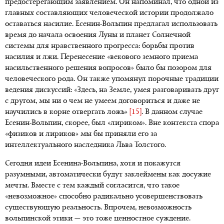
предостерегающим заявлением. Он напоминал, что одной из
главных составляющих человеческой истории продолжало
оставаться насилие. Есенин-Вольпин предлагал использовать
время до начала освоения Луны и планет Солнечной
системы для нравственного прогресса: борьбы против
насилия и лжи. Перенесение «векового земного приема
насильственного решения вопросов» было бы позором для
человеческого рода. Он также упомянул порочные традиции
ведения дискуссий: «Здесь, на Земле, умея разговаривать друг
с другом, мы ни о чем не умеем договориться и даже не
научились в корне отвергать ложь»
[15]
. В данном случае
Есенин-Вольпин, скорее, был «лириком». Вне контекста спора
«физиков и лириков» мы бы приняли его за
интеллектуального наследника Льва Толстого.
Сегодня идеи Есенина-Вольпина, хотя и покажутся
разумными, автоматически будут заклеймены как досужие
мечты. Вместе с тем каждый согласится, что такое
«невозможное» способно радикально усовершенствовать
существующую реальность. Впрочем, невозможность
вольпинской этики — это тоже ценностное суждение.