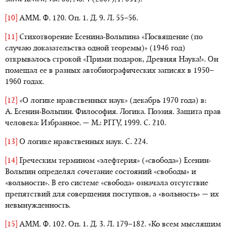
[10]
АММ. Ф. 120. Оп. 1. Д. 9. Л. 55–56.
[11]
Стихотворение Есенина-Вольпина «Посвящение (по
случаю доказательства одной теоремы)» (1946 год)
открывалось строкой «Прими подарок, Древняя Наука!». Он
помещал ее в разных автобиографических записях в 1950–
1960 годах.
[12]
«О логике нравственных наук» (декабрь 1970 года)
в:
А. Есенин-Вольпин. Философия. Логика. Поэзия. Защита прав
человека: Избранное. — М.: РГГУ, 1999. С. 210.
[13]
О логике нравственных наук. С. 224.
[14]
Греческим термином «элефтерия» («свобода») Есенин-
Вольпин определял сочетание состояний «свободы» и
«вольности». В его системе «свобода» означала отсутствие
препятствий для совершения поступков, а «вольность» — их
невынужденность.
[15]
АММ. Ф. 102. Оп. 1. Д. 3. Л. 179–182. «Ко всем мыслящим