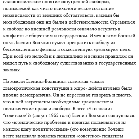
славянофильское понятие «внутренней свободы»,
понимаемой как чисто психологическое состояние
независимости от внешних обстоятельств, какими бы
несвободными они ни были в действительности. Стремиться
к свободе во внешней реальности означало вступать в
конфликт с обществом и государством. Имея в этом богатый
опыт, Есенин-Вольпин сумел превратить свободу из
бессмысленного фетиша в осмысленную, «реальную» цель.
При всей его нелюбви к дисциплине и всяким правилам он
нашел путь к свободному существованию в государственных
законах.
По мысли Есенина-Вольпина, советская «самая
демократическая конституция в мире» действительно была
вполне демократична. Он не переставал говорить и писать,
что в ней закреплены необходимые гражданские и
политические права и свободы. В эссе «Что значит
“советское”?» (август 1965 года) Есенин-Вольпин сокрушался,
что «юридические проблемы и понятия подменяются на
каждом шагу политическими» (его возмущение больше
всего вызывала подмена понятия «советское» понятием