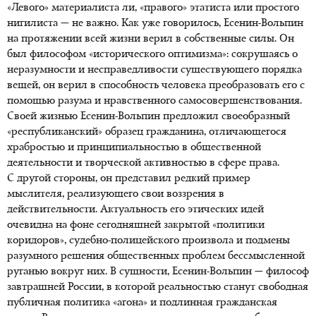
«Левого» материалиста ли, «правого» этатиста или простого
нигилиста — не важно. Как уже говорилось, Есенин-Вольпин
на протяжении всей жизни верил в собственные силы. Он
был философом «исторического оптимизма»: сокрушаясь о
неразумности и несправедливости существующего порядка
вещей, он верил в способность человека преобразовать его с
помощью разума и нравственного самосовершенствования.
Своей жизнью Есенин-Вольпин предложил своеобразный
«республиканский» образец гражданина, отличающегося
храбростью и принципиальностью в общественной
деятельности и творческой активностью в сфере права.
С другой стороны, он представил редкий пример
мыслителя, реализующего свои воззрения в
действительности. Актуальность его этических идей
очевидна на фоне сегодняшней закрытой «политики
коридоров», судебно-полицейского произвола и подмены
разумного решения общественных проблем бессмысленной
руганью вокруг них. В сущности, Есенин-Вольпин — философ
завтрашней России, в которой реальностью станут свободная
публичная политика «агона» и подлинная гражданская