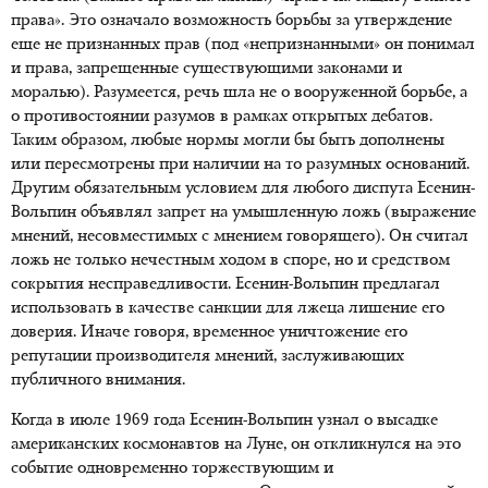
права». Это означало возможность борьбы за утверждение
еще не признанных прав (под «непризнанными» он понимал
и права, запрещенные существующими законами и
моралью). Разумеется, речь шла не о вооруженной борьбе, а
о противостоянии разумов в рамках открытых дебатов.
Таким образом, любые нормы могли бы быть дополнены
или пересмотрены при наличии на то разумных оснований.
Другим обязательным условием для любого диспута Есенин-
Вольпин объявлял запрет на умышленную ложь (выражение
мнений, несовместимых с мнением говорящего). Он считал
ложь не только нечестным ходом в споре, но и средством
сокрытия несправедливости. Есенин-Вольпин предлагал
использовать в качестве санкции для лжеца лишение его
доверия. Иначе говоря, временное уничтожение его
репутации производителя мнений, заслуживающих
публичного внимания.
Когда в июле 1969 года Есенин-Вольпин узнал о высадке
американских космонавтов на Луне, он откликнулся на это
событие одновременно торжествующим и