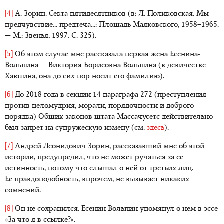
[4]
А. Зорин. Секта пятидесятников (в: Л. Поликовская. Мы
предчувствие... предтеча...: Площадь Маяковского, 1958–1965.
— М.: Звенья, 1997. С. 325).
[5]
Об этом случае мне рассказала первая жена Есенина-
Вольпина — Виктория Борисовна Вольпина (в девичестве
Хаютина, она до сих пор носит его фамилию).
[6]
До 2018 года в секции 14 параграфа 272 (преступления
против целомудрия, морали, порядочности и доброго
порядка) Общих законов штата Массачусетс действительно
был запрет на супружескую измену (см.
здесь
).
[7]
Андрей Леонидович Зорин, рассказавший мне об этой
истории, предупредил, что не может ручаться за ее
истинность, потому что слышал о ней от третьих лиц.
Ее правдоподобность, впрочем, не вызывает никаких
сомнений.
[8]
Он не сохранился. Есенин-Вольпин упомянул о нем в эссе
«За что я в ссылке?».