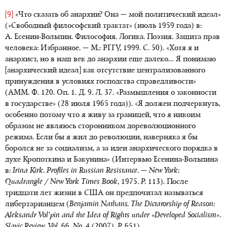
[9]
«Что сказать об анархии? Она — мой политический идеал»
(«Свободный философский трактат» (июль 1959 года) в:
А. Есенин-Вольпин. Философия. Логика. Поэзия. Защита прав
человека: Избранное. — М.: РГГУ, 1999. С. 50). «Хотя я и
анархист, но в наш век до анархии еще далеко… Я понимаю
[анархический идеал] как отсутствие централизованного
принуждения в условиях господства справедливости»
(АММ. Ф. 120. Оп. 1. Д. 9. Л. 37. «Размышления о законности
в государстве» (28 июля 1965 года)). «Я должен подчеркнуть,
особенно потому что я живу за границей, что я никоим
образом не являюсь сторонником дореволюционного
режима. Если бы я жил до революции, наверняка я бы
боролся не за социализм, а за идеи анархического порядка в
духе Кропоткина и Бакунина» (Интервью Есенина-Вольпина
в:
Irina Kirk. Profiles in Russian Resistance.
—
New York
:
Quadrangle / New York Times Book
, 1975.
P
.
113). После
тридцати лет жизни в США он предпочитал называться
либертарианцем (
Benjamin
Nathans
.
The Dictatorship of Reason:
Aleksandr Vol'pin and the Idea of Rights under «Developed Socialism».
Slavic Review
,
Vol.
66,
No.
4 (2007),
P.
651).