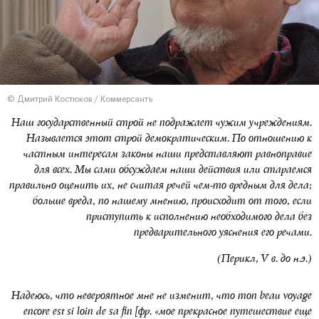
© Дмитрий Костюков / Коммерсантъ
Наш государственный строй не подражает чужим учреждениям.
Называется этот строй демократическим. По отношению к
частным интересам законы наши представляют равноправие
для всех. Мы сами обсуждаем наши действия или стараемся
правильно оценить их, не считая речей чем-то вредным для дела;
больше вреда, по нашему мнению, происходит от того, если
приступить к исполнению необходимого дела без
предварительного уяснения его речами.
(Перикл,
V
в. до н.э.)
Надеюсь, что невероятное мне не изменит, что mon beau voyage
encore est si loin de sa fin [фр. «мое прекрасное путешествие еще