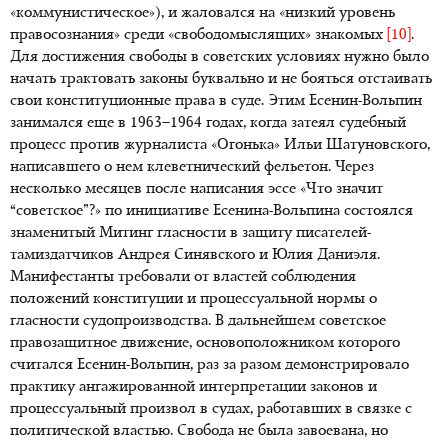
«коммунистическое»), и жаловался на «низкий уровень
правосознания» среди «свободомыслящих» знакомых
[10]
.
Для достижения свободы в советских условиях нужно было
начать трактовать законы буквально и не бояться отстаивать
свои конституционные права в суде. Этим Есенин-Вольпин
занимался еще в 1963–1964 годах, когда затеял судебный
процесс против журналиста «Огонька» Ильи Шатуновского,
написавшего о нем клеветнический фельетон. Через
несколько месяцев после написания эссе «Что значит
“советское”?» по инициативе Есенина-Вольпина состоялся
знаменитый Митинг гласности в защиту писателей-
тамиздатчиков Андрея Синявского и Юлия Даниэля.
Манифестанты требовали от властей соблюдения
положений конституции и процессуальной нормы о
гласности судопроизводства. В дальнейшем советское
правозащитное движение, основоположником которого
считался Есенин-Вольпин, раз за разом демонстрировало
практику ангажированной интерпретации законов и
процессуальный произвол в судах, работавших в связке с
политической властью. Свобода не была завоевана, но