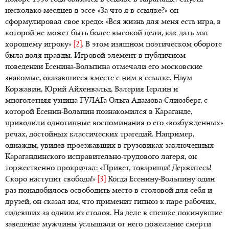
несколько месяцев в эссе «За что я в ссылке?» он
сформулировал свое кредо: «Вся жизнь для меня есть игра, в
которой не может быть более высокой цели, как дать мат
хорошему игроку»
[2]
. В этом изящном поэтическом обороте
была доля правды. Игровой элемент в публичном
поведении Есенина-Вольпина отмечали его московские
знакомые, оказавшиеся вместе с ним в ссылке. Наум
Коржавин, Юрий Айхенвальд, Валерия Герлин и
многолетняя узница ГУЛАГа Ольга Адамова-Слиозберг, с
которой Есенин-Вольпин познакомился в Караганде,
приводили однотипные воспоминания о его «возбужденных»
речах, достойных классических трагедий. Например,
однажды, увидев проезжавших в грузовиках заключенных
Карагандинского исправительно-трудового лагеря, он
торжественно прокричал: «Привет, товарищи! Держитесь!
Скоро наступит свобода!»
[3]
Когда Есенину-Вольпину один
раз понадобилось освободить место в столовой для себя и
друзей, он сказал им, что применит гипноз к паре рабочих,
сидевших за одним из столов. На деле в спешке покинувшие
заведение мужчины услышали от него пожелание смерти