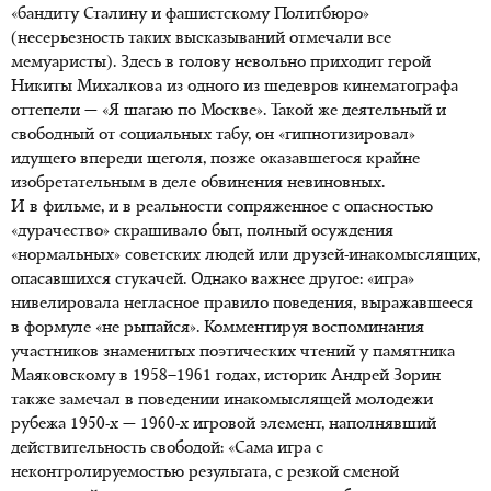
«бандиту Сталину и фашистскому Политбюро»
(несерьезность таких высказываний отмечали все
мемуаристы). Здесь в голову невольно приходит герой
Никиты Михалкова из одного из шедевров кинематографа
оттепели — «Я шагаю по Москве». Такой же деятельный и
свободный от социальных табу, он «гипнотизировал»
идущего впереди щеголя, позже оказавшегося крайне
изобретательным в деле обвинения невиновных.
И в фильме, и в реальности сопряженное с опасностью
«дурачество» скрашивало быт, полный осуждения
«нормальных» советских людей или друзей-инакомыслящих,
опасавшихся стукачей. Однако важнее другое: «игра»
нивелировала негласное правило поведения, выражавшееся
в формуле «не рыпайся». Комментируя воспоминания
участников знаменитых поэтических чтений у памятника
Маяковскому в 1958–1961 годах, историк Андрей Зорин
также замечал в поведении инакомыслящей молодежи
рубежа
1950-х —
1960-х
игровой элемент, наполнявший
действительность свободой: «Сама игра с
неконтролируемостью результата, с резкой сменой