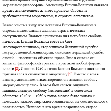
моральной философии». Александр Есенин-Вольпин являлся
ярким исключением из этого правила. Он был и
требовательным моралистом, и строгим легалистом.
Важно иметь в виду, что легализм Есенина-Вольпина в
определенном смысле являлся стратегическим
отступлением. Главной ценностью для него была свобода
личности. Есенин-Вольпин вовсе не был
«государственником», сторонником бездушной судебно-
государственной машинерии, «законно» вершащей судьбы
людей — пассивных объектов права. Еще в ссылке он
написал философский трактат с критикой любой формы
власти
[8]
. С конца
1950-х
годов Есенин-Вольпин постоянно
признавался в симпатии к анархизму
[9]
. Вместе с тем в
вышеприведенном стихотворении он называл свободу
«неразумной целью». В этом был смысл: ощущать
индивидуальную свободу (автономию) в советском
обществе
1940-х —
1960-х
годов можно было только с
помощью эдакого миражного мышления, не соотнесенного с
реальностью. Недаром в это время возродилось старое