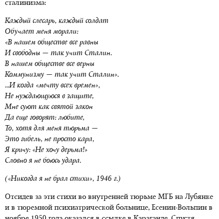
сталинизма:
Каждый слесарь, каждый солдат
Обучает меня морали:
«В нашем обществе все равны
И свободны — так учит Сталин.
В нашем обществе все верны
Коммунизму — так учит Сталин».
...И когда «мечту всех времен»,
Не нуждающуюся в защите,
Мне суют как святой закон
Да еще говорят: любите,
То, хотя для меня тюрьма —
Это гибель, не просто кара,
Я кричу: «Не хочу дерьма!»
Словно я не боюсь удара.
(«Никогда я не брал стихи», 1946 г.)
Отсидев за эти стихи во внутренней тюрьме МГБ на Лубянке
и в тюремной психиатрической больнице, Есенин-Вольпин в
ноябре 1950 года оказался в ссылке в Караганде. Спустя