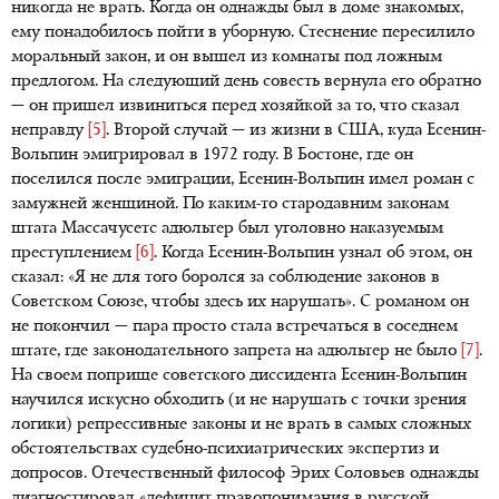
никогда не врать. Когда он однажды был в доме знакомых,
ему понадобилось пойти в уборную. Стеснение пересилило
моральный закон, и он вышел из комнаты под ложным
предлогом. На следующий день совесть вернула его обратно
— он пришел извиниться перед хозяйкой за то, что сказал
неправду
[5]
. Второй случай — из жизни в США, куда Есенин-
Вольпин эмигрировал в 1972 году. В Бостоне, где он
поселился после эмиграции, Есенин-Вольпин имел роман с
замужней женщиной. По каким-то стародавним законам
штата Массачусетс адюльтер был уголовно наказуемым
преступлением
[6]
. Когда Есенин-Вольпин узнал об этом, он
сказал: «Я не для того боролся за соблюдение законов в
Советском Союзе, чтобы здесь их нарушать». С романом он
не покончил — пара просто стала встречаться в соседнем
штате, где законодательного запрета на адюльтер не было
[7]
.
На своем поприще советского диссидента Есенин-Вольпин
научился искусно обходить (и не нарушать с точки зрения
логики) репрессивные законы и не врать в самых сложных
обстоятельствах судебно-психиатрических экспертиз и
допросов. Отечественный философ Эрих Соловьев однажды
диагностировал «дефицит правопонимания в русской