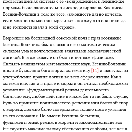
послесталинская система с ее «возвращением к ленинским
нормам» была окончательно дискредитирована. Как писал
Есенин-Вольпин в том же эссе, «законность давно исчезла,
если можно только так выразиться, потому что она никогда
и не господствовала в этой стране».
Выросшее на бесплодной советской почве правосознание
Есенина-Вольпина было связано с его математическим
складом ума и долголетними занятиями математической
логикой. В этом смысле он был типичным «физиком».
Являясь кандидатом математических наук, Есенин-Вольпин
вполне буквально боготворил математику
[11]
и выступал за
употребление правил логики во всех сферах жизни. Как в
математике, так и в праве и морали он считал необходимым
установить «фундаментарный режим деятельности».
Согласно ему, любое действие в каком бы то ни было случае,
будь то принятие политического решения или бытовой спор
о морали, должно было совершаться только после указания
на его основания. По мысли Есенина-Вольпина,
фундаментарный режим в морали и законодательстве мог
бы служить максимальному обеспечению свободы, так как в