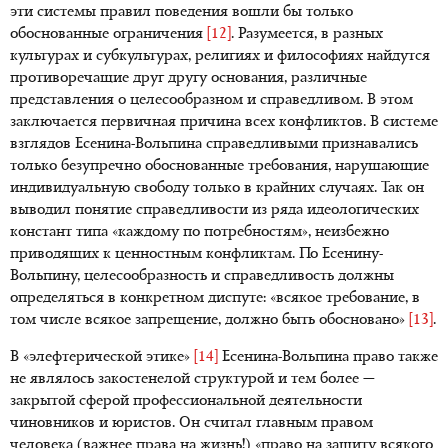
эти системы правил поведения вошли бы только
обоснованные ограничения
[12]
. Разумеется, в разных
культурах и субкультурах, религиях и философиях найдутся
противоречащие друг другу основания, различные
представления о целесообразном и справедливом. В этом
заключается первичная причина всех конфликтов. В системе
взглядов Есенина-Вольпина справедливыми признавались
только безупречно обоснованные требования, нарушающие
индивидуальную свободу только в крайних случаях. Так он
выводил понятие справедливости из ряда идеологических
констант типа «каждому по потребностям», неизбежно
приводящих к ценностным конфликтам. По Есенину-
Вольпину, целесообразность и справедливость должны
определяться в конкретном диспуте: «всякое требование, в
том числе всякое запрещение, должно быть обосновано»
[13]
.
В «элефтерической этике»
[14]
Есенина-Вольпина право также
не являлось закостенелой структурой и тем более —
закрытой сферой профессиональной деятельности
чиновников и юристов. Он считал главным правом
человека (важнее права на жизнь!) «право на защиту всякого