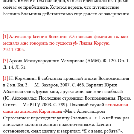
жизнь. Вместе с тем очевидно, что его идеи могли бы прямо
сейчас ее приблизить. Хочется верить, что путешествие
Есенина-Вольпина действительно еще далеко от завершения.
[1]
Александр Есенин-Вольпин: «Отцовская фамилия только
мешала мне говорить по существу!» Лидия Корсун,
29.11.2005
.
[2]
Архив Международного Мемориала (АММ). Ф. 120. Оп. 1.
Д. 14. Л. 51.
[3]
Н. Коржавин. В соблазнах кровавой эпохи: Воспоминания
в 2 кн. Кн. 2. — М.: Захаров, 2007. С. 466. Вариант Юрия
Айхенвальда: «Друзья мои, друзья мои, вас ждет свобода!»
(Ю. Айхенвальд. Последние страницы: Воспоминания. Проза.
Стихи. — М.: РГГУ, 2003. C. 289). Похожий случай
вспоминал
один из жителей Караганды
: «Мы с Александром
Сергеевичем переходили улицу Сталина <…>. По ней как раз
двигалась колонна машин с заключенными. Есенин
остановился, снял шапку и закричал: “Я с вами, ребята!”».