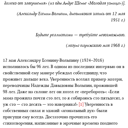
далеко от завершения» (из оды Андре Шенье «Молодая узница»)].
(Александр Есенин-Вольпин, дневниковая запись от 12 мая
1951 г.)
Будьте реалистами — требуйте невозможного.
(лозунг парижского мая 1968 г.)
12 мая Александру Есенину-Вольпину (1924–2016)
исполнилось бы 96 лет. В одном из последних интервью он в
свойственной ему манере убеждал собеседницу, что
проживет дольше века. Уверенность вселял пример матери,
переводчицы Надежды Давыдовны Вольпин, прожившей
98 лет. Даже на склоне лет он хотел ее «перебороть»: «Если
мама прожила почти сто лет, то я собираюсь сто пятьдесят, а
уж сто — сто десять — это наверняка!»
[1]
Уверенность в
собственных силах и эдакий «агональный дух» были
присущи ему всегда. Достаточно прочитать его
стихотворения, написанные в мрачные времена позднего