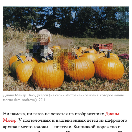
Диана Майер. Нью-Джерси (из серии «Потраченное время, которое иначе
могло быть забыто»). 2011
Ни намека, ни глаза не остается на изображениях
Дианы
Майер
. У подъелочных и надтыквенных детей из цифрового
архива вместо головы — пиксели. Вышивкой поражено и