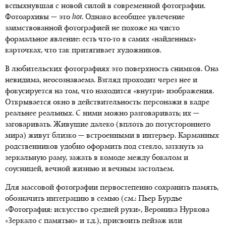
вспыхнувшая с новой силой в современной фотографии.
Фотоархивы — это
hot
. Однако всеобщее увлечение
заимствованной фотографией не похоже на чисто
формальное явление: есть что-то в самих «найденных»
карточках, что так притягивает художников.
В любительских фотографиях это поверхность снимков. Она
невидима, неосознаваема. Взгляд проходит через нее и
фокусируется на том, что находится «внутри» изображения.
Открывается окно в действительность: персонажи в кадре
реальнее реальных. С ними можно разговаривать; их —
заговаривать. Живущие далеко (вплоть до потустороннего
мира) живут близко — встроенными в интерьер. Карманных
родственников удобно оформить под стекло, заткнуть за
зеркальную раму, зажать в комоде между бокалом и
соусницей, вечной жизнью и вечным застольем.
Для массовой фотографии первостепенно сохранить память,
обозначить интеграцию в семью (см.: Пьер Бурдье
«Фотография: искусство средней руки», Вероника Нуркова
«Зеркало с памятью» и т.д.), присвоить пейзаж или