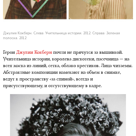
Джулия Кокберн. Слева: Учительница истории. 2012. Справа: Зеленая
полоска. 2012
Герои
Джулии Кокберн
почти не прячутся за вышивкой.
Учительница истории, королева дискотеки, пасечница — на
всех маска из линий, сетка, облако крестиков. Лица читаемы.
Абстрактные композиции намекают на объем в снимке,
ведут к пространству «за спиной», всегда и
присутствующему, и отсутствующему в кадре.