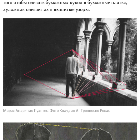
того чтобы одевать бумажных кукол в бумажные платья,
художник одевает их в вышитые узоры.
Мария Апаричио Пуэнтес. Фото Клаудио А. Тронкоско Рохас