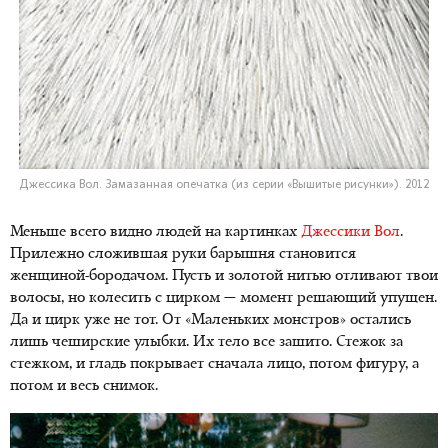
Джессика Вол. Замазанная опечатка (из серии «Вышитые рисунки»). 2012
Меньше всего видно людей на картинках
Джессики Вол
.
Прилежно сложившая руки барышня становится
женщиной-бородачом. Пусть и золотой нитью отливают твои
волосы, но колесить с цирком — момент решающий упущен.
Да и цирк уже не тот. От «Маленьких монстров» остались
лишь чеширские улыбки. Их тело все зашито. Стежок за
стежком, и гладь покрывает сначала лицо, потом фигуру, а
потом и весь снимок.