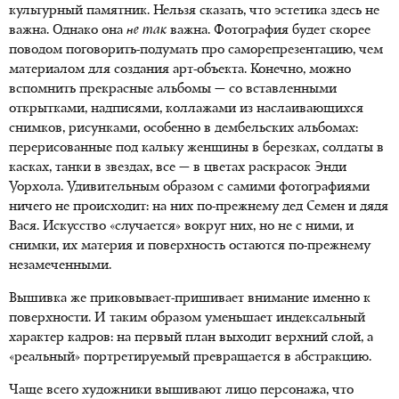
культурный памятник. Нельзя сказать, что эстетика здесь не
важна. Однако она
не так
важна. Фотография будет скорее
поводом поговорить-подумать про саморепрезентацию, чем
материалом для создания арт-объекта. Конечно, можно
вспомнить прекрасные альбомы — со вставленными
открытками, надписями, коллажами из наслаивающихся
снимков, рисунками, особенно в дембельских альбомах:
перерисованные под кальку женщины в березках, солдаты в
касках, танки в звездах, все — в цветах раскрасок Энди
Уорхола. Удивительным образом с самими фотографиями
ничего не происходит: на них по-прежнему дед Семен и дядя
Вася. Искусство «случается» вокруг них, но не с ними, и
снимки, их материя и поверхность остаются по-прежнему
незамеченными.
Вышивка же приковывает-пришивает внимание именно к
поверхности. И таким образом уменьшает индексальный
характер кадров: на первый план выходит верхний слой, а
«реальный» портретируемый превращается в абстракцию.
Чаще всего художники вышивают лицо персонажа, что