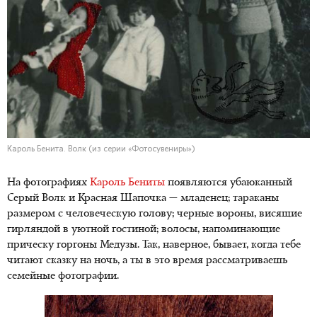
Кароль Бенита. Волк (из серии «Фотосувениры»)
На фотографиях
Кароль Бениты
появляются убаюканный
Серый Волк и Красная Шапочка — младенец; тараканы
размером с человеческую голову; черные вороны, висящие
гирляндой в уютной гостиной; волосы, напоминающие
прическу горгоны Медузы. Так, наверное, бывает, когда тебе
читают сказку на ночь, а ты в это время рассматриваешь
семейные фотографии.