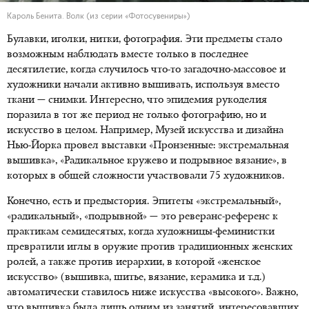
Кароль Бенита. Волк (из серии «Фотосувениры»)
Булавки, иголки, нитки, фотография. Эти предметы стало
возможным наблюдать вместе только в последнее
десятилетие, когда случилось что-то загадочно-массовое и
художники начали активно вышивать, используя вместо
ткани — снимки. Интересно, что эпидемия рукоделия
поразила в тот же период не только фотографию, но и
искусство в целом. Например, Музей искусства и дизайна
Нью-Йорка провел выставки «Пронзенные: экстремальная
вышивка», «Радикальное кружево и подрывное вязание», в
которых в общей сложности участвовали 75 художников.
Конечно, есть и предыстория. Эпитеты «экстремальный»,
«радикальный», «подрывной» — это реверанс-референс к
практикам семидесятых, когда художницы-феминистки
превратили иглы в оружие против традиционных женских
ролей, а также против иерархии, в которой «женское
искусство» (вышивка, шитье, вязание, керамика и т.д.)
автоматически ставилось ниже искусства «высокого». Важно,
что вышивка была лишь одним из занятий, интересовавших