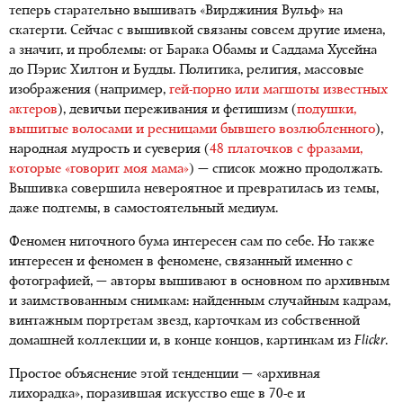
теперь старательно вышивать «Вирджиния Вульф» на
скатерти. Сейчас с вышивкой связаны совсем другие имена,
а значит, и проблемы: от Барака Обамы и Саддама Хусейна
до Пэрис Хилтон и Будды. Политика, религия, массовые
изображения (например,
гей-порно или магшоты известных
актеров
), девичьи переживания и фетишизм (
подушки,
вышитые волосами и ресницами бывшего возлюбленного
),
народная мудрость и суеверия (
48 платочков с фразами,
которые «говорит моя мама»
) — список можно продолжать.
Вышивка совершила невероятное и превратилась из темы,
даже подтемы, в самостоятельный медиум.
Феномен ниточного бума интересен сам по себе. Но также
интересен и феномен в феномене, связанный именно с
фотографией, — авторы вышивают в основном по архивным
и заимствованным снимкам: найденным случайным кадрам,
винтажным портретам звезд, карточкам из собственной
домашней коллекции и, в конце концов, картинкам из
Fli
c
kr
.
Простое объяснение этой тенденции — «архивная
лихорадка», поразившая искусство еще в 70-е и