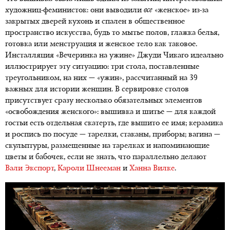
художниц-феминисток: они выводили
все
«женское» из-за
закрытых дверей кухонь и спален в общественное
пространство искусства, будь то мытье полов, глажка белья,
готовка или менструация и женское тело как таковое.
Инсталляция «Вечеринка на ужине» Джуди Чикаго идеально
иллюстрирует эту ситуацию: три стола, поставленные
треугольником, на них — «ужин», рассчитанный на 39
важных для истории женщин. В сервировке столов
присутствует сразу несколько обязательных элементов
«освобождения женского»: вышивка и шитье — для каждой
гостьи есть отдельная скатерть, где вышито ее имя; керамика
и роспись по посуде — тарелки, стаканы, приборы; вагина —
скульптуры, размещенные на тарелках и напоминающие
цветы и бабочек, если не знать, что параллельно делают
Вали Экспорт
,
Кароли Шнееман
и
Ханна Вилке
.