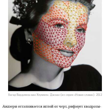
Хагар Вардимон ван Хеуммен. Джоан (из серии «Новая слава»). 2012
Андзери отталкивается иглой от черт, рифмует квадраты-