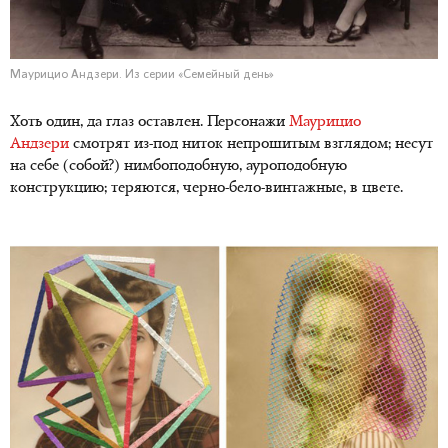
Маурицио Андзери. Из серии «Семейный день»
Хоть один, да глаз оставлен. Персонажи
Маурицио
Андзери
смотрят из-под ниток непрошитым взглядом; несут
на себе (собой?) нимбоподобную, ауроподобную
конструкцию; теряются, черно-бело-винтажные, в цвете.