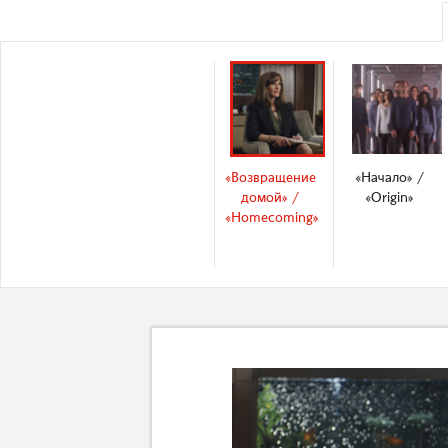
«Возвращение
«Начало» /
домой» /
«Origin»
«Homecoming»