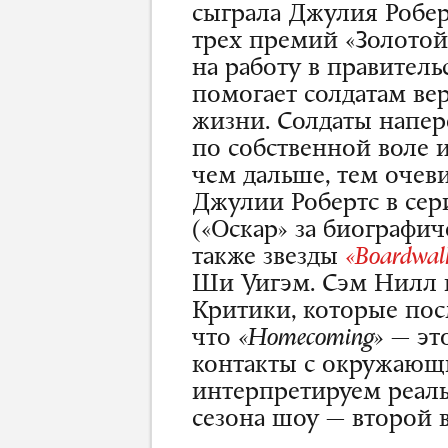
сыграла Джулия Робер
трех премий «Золотой 
на работу в правител
помогает солдатам ве
жизни. Солдаты напер
по собственной воле 
чем дальше, тем очеви
Джулии Робертс в сер
(«Оскар» за биографич
также звезды
«Boardwal
Ши Уигэм. Сэм Нилл п
Критики, которые пос
что
«
Homecoming»
— это
контакты с окружающ
интерпретируем реаль
сезона шоу — второй в