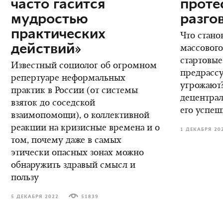
часто гасится
проте
мудростью
разго
практических
Что стано
действий»
массового
стартовые
Известный социолог об огромном
предрасс
репертуаре неформальных
угрожают?
практик в России (от системы
децентрал
взяток до соседской
его успеш
взаимопомощи), о коллективной
реакции на кризисные времена и о
1 ДЕКАБРЯ 20
том, почему даже в самых
этически опасных зонах можно
обнаружить здравый смысл и
пользу
5 ДЕКАБРЯ 2022
51839