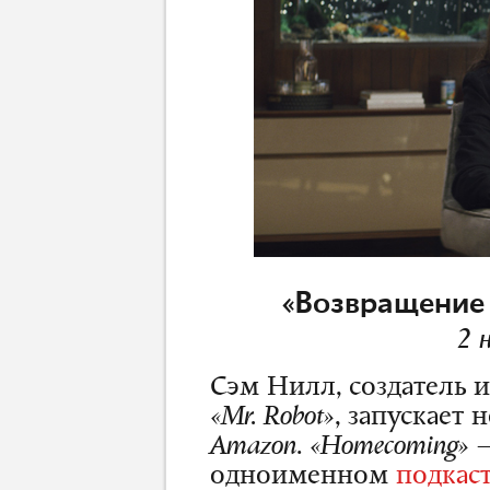
«Возвращение
2 
Сэм Нилл, создатель 
«Mr. Robot»
, запускает
Amazon
.
«
Homecoming»
—
одноименном
подкас