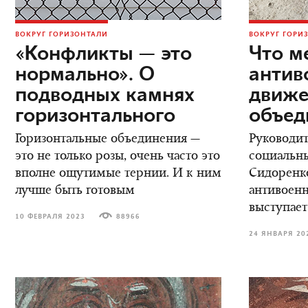
ВОКРУГ ГОРИЗОНТАЛИ
ВОКРУГ ГОРИ
«Конфликты — это
Что м
нормально». О
антив
подводных камнях
движ
горизонтального
объед
Горизонтальные объединения —
Руководит
это не только розы, очень часто это
социальны
вполне ощутимые тернии. И к ним
Сидоренко
лучше быть готовым
антивоенн
выступае
10 ФЕВРАЛЯ 2023
88966
24 ЯНВАРЯ 20