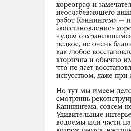
хореограф и замечате
неослабевающего вним
работ Каннингема — и
«восстановление» хор
чудом сохранившимся
редкое, не очень благ
как любое восстановл
вторична и обычно и
что не дает восстано
искусством, даже при
Но тут мы имеем дело 
смотришь реконструи
Каннингема, совсем не
Удивительные интерь
водоемы или части пар
возрождаются, настол