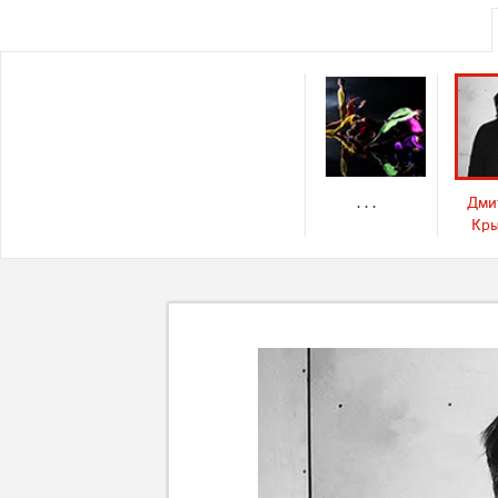
. . .
Дми
Кр