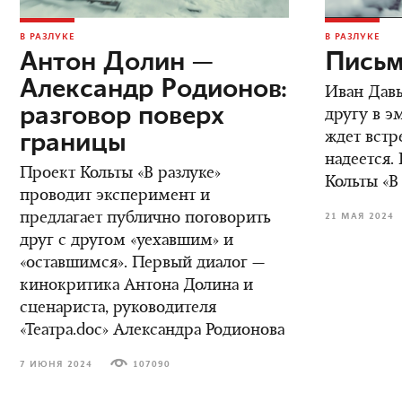
В РАЗЛУКЕ
В РАЗЛУКЕ
Антон Долин —
Письм
Александр Родионов:
Иван Дав
разговор поверх
другу в э
границы
ждет встре
надеется.
Проект Кольты «В разлуке»
Кольты «В
проводит эксперимент и
предлагает публично поговорить
21 МАЯ 2024
друг с другом «уехавшим» и
«оставшимся». Первый диалог —
кинокритика Антона Долина и
сценариста, руководителя
«Театра.doc» Александра Родионова
7 ИЮНЯ 2024
107090