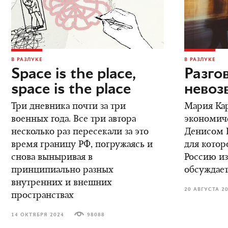
В РАЗЛУКЕ
В РАЗЛУКЕ
Space is the place,
Разго
space is the place
невоз
Три дневника почти за три
Мария Кар
военных года. Все три автора
экономич
несколько раз пересекали за это
Денисом К
время границу РФ, погружаясь и
для котор
снова выныривая в
Россию из
принципиально разных
обсуждает
внутренних и внешних
20 АВГУСТА 2
пространствах
14 ОКТЯБРЯ 2024
98088