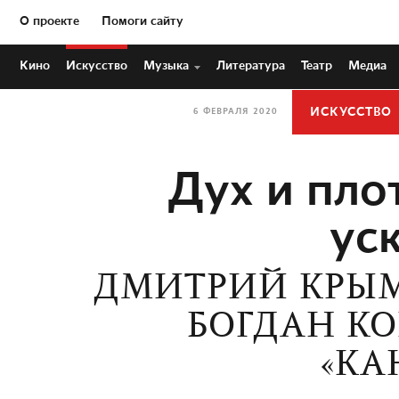
О проекте
Помоги сайту
Кино
Искусство
Музыка
Литература
Театр
Медиа
ИСКУССТВО
6 ФЕВРАЛЯ 2020
Дух и пло
ус
ДМИТРИЙ КРЫМО
БОГДАН КО
«КА