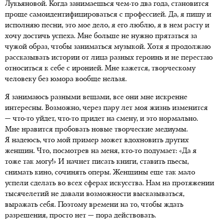
Лукьяновой. Когда занимаешься чем-то два года, становится
проще самоидентифицироваться с профессией. Да, я пишу и
исполняю песни, это мое дело, я его люблю, я в нем расту и
хочу достичь успеха. Мне больше не нужно прятаться за
чужой образ, чтобы заниматься музыкой. Хотя я продолжаю
рассказывать истории от лица разных героинь и не перестаю
относиться к себе с иронией. Мне кажется, творческому
человеку без юмора вообще нельзя.
Я занимаюсь разными вещами, все они мне искренне
интересны. Возможно, через пару лет моя жизнь изменится
— что-то уйдет, что-то придет на смену, и это нормально.
Мне нравится пробовать новые творческие медиумы.
Я надеюсь, что мой пример может вдохновить других
женщин. Что, посмотрев на меня, кто-то подумает: «Да я
тоже так могу!» И начнет писать книги, ставить пьесы,
снимать кино, сочинять оперы. Женщины еще так мало
успели сделать во всех сферах искусства. Нам на протяжении
тысячелетий не давали возможности высказываться,
выражать себя. Поэтому времени на то, чтобы ждать
разрешения, просто нет — пора действовать.