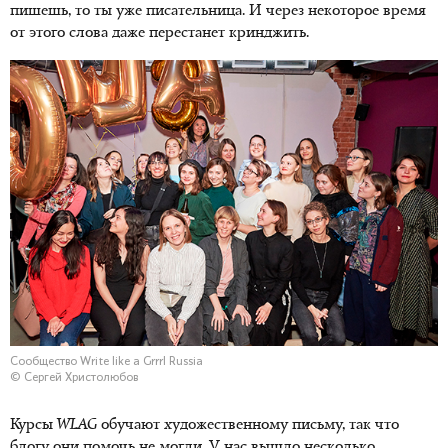
пишешь, то ты уже писательница. И через некоторое время
от этого слова даже перестанет кринджить.
Сообщество Write like a Grrrl Russia
© Сергей Христолюбов
Курсы
WLAG
обучают художественному письму, так что
блогу они помочь не могли. У нас вышло несколько