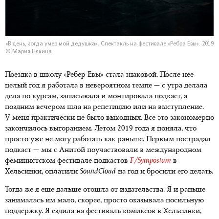
«В день, когда умер мой дедушка». Спектакль на фестивале «Ребра Евы». 2019
© Мария Някина
Поездка в школу «Ребер Евы» стала знаковой. После нее
целый год я работала в невероятном темпе — с утра делала
дела по курсам, записывала и монтировала подкаст, а
поздним вечером шла на репетицию или на выступление.
У меня практически не было выходных. Все это закономерно
закончилось выгоранием. Летом 2019 года я поняла, что
просто уже не могу работать как раньше. Первым пострадал
подкаст — мы с Анитой поучаствовали в международном
феминистском фестивале подкастов
F/Symposium
в
Хельсинки, оплатили
SoundCloud
на год и бросили его делать.
Тогда же я еще дальше отошла от издательства. Я и раньше
занималась им мало, скорее, просто оказывала посильную
поддержку. Я ездила на фестиваль комиксов в Хельсинки,