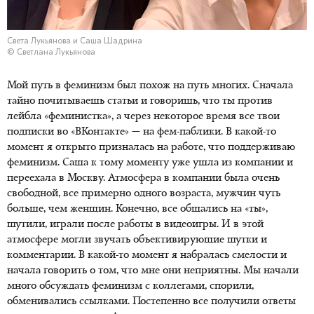
Света Лукьянова и Саша Шадрина
© Светлана Лукьянова
Мой путь в феминизм был похож на путь многих. Сначала
тайно почитываешь статьи и говоришь, что ты против
лейбла «феминистка», а через некоторое время все твои
подписки во «ВКонтакте» — на
фем-паблики
. В какой-то
момент я открыто призналась на работе, что поддерживаю
феминизм. Саша к тому моменту уже ушла из компании и
переехала в Москву. Атмосфера в компании была очень
свободной, все примерно одного возраста, мужчин чуть
больше, чем женщин. Конечно, все общались на «ты»,
шутили, играли после работы в видеоигры. И в этой
атмосфере могли звучать объективирующие шутки и
комментарии. В какой-то момент я набралась смелости и
начала говорить о том, что мне они неприятны. Мы начали
много обсуждать феминизм с коллегами, спорили,
обменивались ссылками. Постепенно все получили ответы