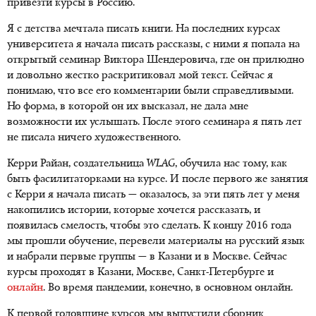
привезти курсы в Россию.
Я с детства мечтала писать книги. На последних курсах
университета я начала писать рассказы, с ними я попала на
открытый семинар Виктора Шендеровича, где он прилюдно
и довольно жестко раскритиковал мой текст. Сейчас я
понимаю, что все его комментарии были справедливыми.
Но форма, в которой он их высказал, не дала мне
возможности их услышать. После этого семинара я пять лет
не писала ничего художественного.
Керри Райан, создательница
WLAG
, обучила нас тому, как
быть фасилитаторками на курсе. И после первого же занятия
с Керри я начала писать — оказалось, за эти пять лет у меня
накопились истории, которые хочется рассказать, и
появилась смелость, чтобы это сделать. К концу 2016 года
мы прошли обучение, перевели материалы на русский язык
и набрали первые группы — в Казани и в Москве. Сейчас
курсы проходят в Казани, Москве,
Санкт-Петербурге
и
онлайн
. Во время пандемии, конечно, в основном онлайн.
К первой годовщине курсов мы выпустили сборник