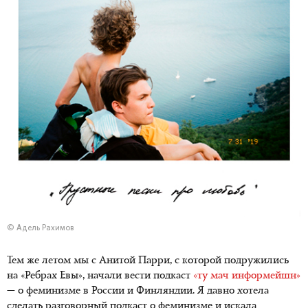
© Адель Рахимов
Тем же летом мы с Анитой Парри, с которой подружились
на «Ребрах Евы», начали вести подкаст
«ту мач информейшн»
— о феминизме в России и Финляндии. Я давно хотела
сделать разговорный подкаст о феминизме и искала