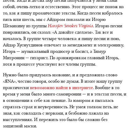
песен. Тогда и до сих пор песни получаются у меня сами
собой, очень легко и естественно. Этот процесс не похож на
то, как я пишу прозаические тексты. Когда песен набралось
пять или шесть, мы с Айдаром показали их Игорю
Шемякину из группы
Harajiev Smokes Virginia
. Игорю песни
понравились, он сказал: «А давайте сделаем». Так все и
началось. В группе четыре человека: я пишу песни и пою,
Айдар Хуснутдинов отвечает за менеджмент и электронику,
Игорь — музыкальный продюсер и басист, а Тимур
Митронин — гитарист. По аранжировкам главный Игорь,
хотя в процессе участвуют все члены группы.
Нужно было придумать название, и я предложила слово
«ЯNA», честно говоря, особо не думая. В итоге нашу группу
практически
невозможно найти в интернете
. Вообще в то
время у меня было много самоиронии — и в текстах песен, и
в отношении к себе как певице. За юмором я пыталась
спрятать страх и неуверенность. Не умея толком петь, не
зная, как совладать с нервами, я безбожно лажала на
выступлениях. И пережить это было бы сложно без
защитной маски.