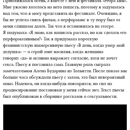
Приближалась осень, а вместе с ней и фестиваль «Ребра Евы».
Мне ужасно хотелось на него попасть, поэтому я задумалась
над тем, что я могу представить на фестивале. Очевидно, я
бы не успела снять фильм, а перформанс в ту пору был от
меня слишком далек. Так что я остановилась на театре.
Я подумала: «Я знаю, как написать рассказ, но как сделать его
перформативным?» Так я придумала короткую
феминистскую иммерсивную пьесу «В день, когда умер мой
дедушка» — о серой зоне насилия, когда женщина
говорит «да» и активно выражает согласие, хотя не хочет
секса. Пьесу я поставила сама. Главную роль сыграла
замечательная Алена Бударина из Тольятти. После показа мы
больше часа обсуждали пьесу с залом, это был невероятный
опыт. Надеюсь, он когда-нибудь повторится, но сил на
продюсирование постановки у меня сейчас нет. Текст пьесы
был опубликован в сборнике рассказов о сексуальности.