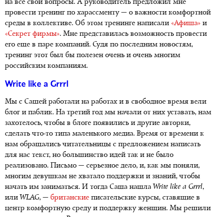
на все свои вопросы. А руководитель предложил мне
провести тренинг по харассменту — о важности комфортной
среды в коллективе. Об этом тренинге написали
«Афиша»
и
«Секрет фирмы»
. Мне представилась возможность провести
его еще в паре компаний. Судя по последним новостям,
тренинг этот был бы полезен очень и очень многим
российским компаниям.
Write like a Grrrl
Мы с Сашей работали на работах и в свободное время вели
блог и паблик. На третий год мы начали от них уставать, нам
захотелось, чтобы в блоге появились и другие авторки,
сделать что-то типа маленького медиа. Время от времени к
нам обращались читательницы с предложением написать
для нас текст, но большинство идей так и не было
реализовано. Письмо — серьезное дело, и, как мы поняли,
многим девушкам не хватало поддержки и знаний, чтобы
начать им заниматься. И тогда Саша нашла
Write like a Grrrl
,
или
WLAG
, —
британские
писательские курсы, ставящие в
центр комфортную среду и поддержку женщин. Мы решили