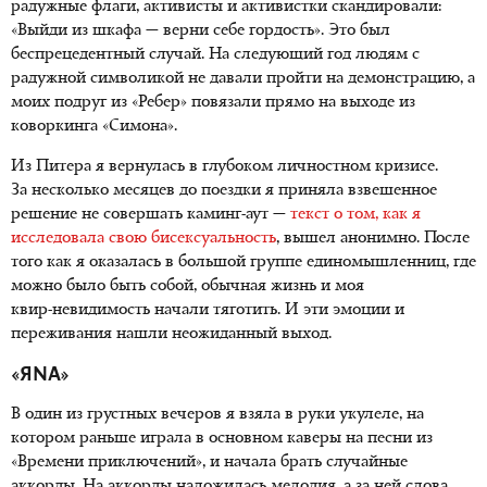
радужные флаги, активисты и активистки скандировали:
«Выйди из шкафа — верни себе гордость». Это был
беспрецедентный случай. На следующий год людям с
радужной символикой не давали пройти на демонстрацию, а
моих подруг из «Ребер» повязали прямо на выходе из
коворкинга «Симона».
Из Питера я вернулась в глубоком личностном кризисе.
За несколько месяцев до поездки я приняла взвешенное
решение не совершать
каминг-аут
—
текст о том, как я
исследовала свою бисексуальность
, вышел анонимно. После
того как я оказалась в большой группе единомышленниц, где
можно было быть собой, обычная жизнь и моя
квир-невидимость
начали тяготить. И эти эмоции и
переживания нашли неожиданный выход.
«ЯNA»
В один из грустных вечеров я взяла в руки укулеле, на
котором раньше играла в основном каверы на песни из
«Времени приключений», и начала брать случайные
аккорды. На аккорды наложилась мелодия, а за ней слова.