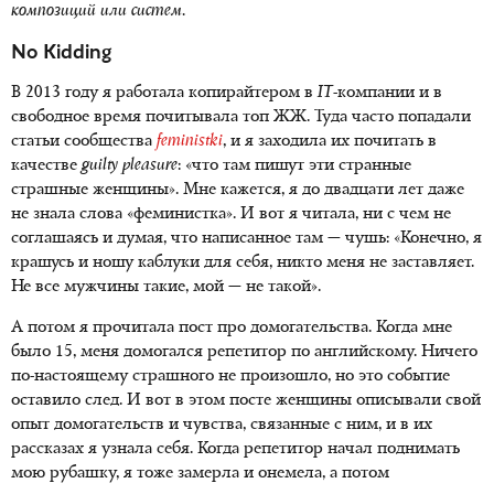
композиций или систем.
No Kidding
В 2013 году я работала копирайтером в
IT
-компании
и в
свободное время почитывала топ ЖЖ. Туда часто попадали
статьи сообщества
feministki
, и я заходила их почитать в
качестве
guilty pleasure
: «что там пишут эти странные
страшные женщины». Мне кажется, я до двадцати лет даже
не знала слова «феминистка». И вот я читала, ни с чем не
соглашаясь и думая, что написанное там — чушь: «Конечно, я
крашусь и ношу каблуки для себя, никто меня не заставляет.
Не все мужчины такие, мой — не такой».
А потом я прочитала пост про домогательства. Когда мне
было 15, меня домогался репетитор по английскому. Ничего
по-настоящему
страшного не произошло, но это событие
оставило след. И вот в этом посте женщины описывали свой
опыт домогательств и чувства, связанные с ним, и в их
рассказах я узнала себя. Когда репетитор начал поднимать
мою рубашку, я тоже замерла и онемела, а потом