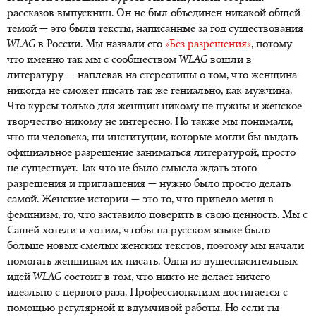
рассказов выпускниц. Он не был объединен никакой общей
темой — это были тексты, написанные за год существования
WLAG
в России. Мы назвали его
«Без разрешения»
, потому
что именно так мы с сообществом
WLAG
вошли в
литературу — наплевав на стереотипы о том, что женщина
никогда не сможет писать так же гениально, как мужчина.
Что курсы только для женщин никому не нужны и женское
творчество никому не интересно. Но также мы понимали,
что ни человека, ни институции, которые могли бы выдать
официальное разрешение заниматься литературой, просто
не существует. Так что не было смысла ждать этого
разрешения и приглашения — нужно было просто делать
самой. Женские истории — это то, что привело меня в
феминизм, то, что заставило поверить в свою ценность. Мы с
Сашей хотели и хотим, чтобы на русском языке было
больше новых смелых женских текстов, поэтому мы начали
помогать женщинам их писать. Одна из душеспасительных
идей
WLAG
состоит в том, что никто не делает ничего
идеально с первого раза. Профессионализм достигается с
помощью регулярной и вдумчивой работы. Но если ты