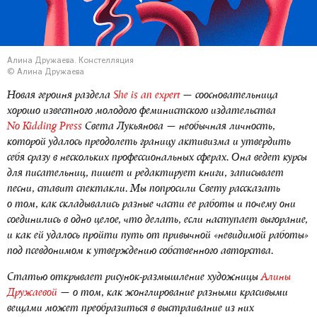
Алина Дружаева. Констелляция
© Алина Дружаева
Новая героиня раздела
She is an expert
— соосновательница
хорошо известного молодого феминистского издательства
No Kidding Press
Света Лукьянова — необычная личность,
которой удалось преодолеть границу активизма и утвердить
себя сразу в нескольких профессиональных сферах. Она ведет курсы
для писательниц, пишет и редактирует книги, записывает
песни, ставит спектакли. Мы попросили Свету рассказать
о том, как складывались разные части ее работы и почему они
соединились в одно целое, что делать, если наступает выгорание,
и как ей удалось пройти путь от привычной «невидимой работы»
под псевдонимом к утверждению собственного авторства.
Статью открывает рисунок-размышление художницы
Алины
Дружаевой
— о том, как жонглирование разными красивыми
вещами может преобразиться в выстраивание из них