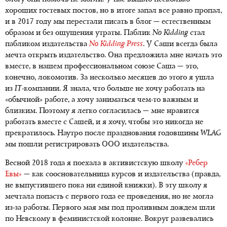
хороших гостевых постов, но в итоге запал все равно пропал,
и в 2017 году мы перестали писать в блог — естественным
образом и без ощущения утраты. Паблик
No Kidding
стал
пабликом издательства
No Kidding Press
. У Саши всегда была
мечта открыть издательство. Она предложила мне начать это
вместе, в нашем профессиональном союзе Саша — это,
конечно, локомотив. За несколько месяцев до этого я ушла
из
IT
-компании
. Я знала, что больше не хочу работать на
«обычной» работе, а хочу заниматься чем-то важным и
близким. Поэтому я легко согласилась — мне нравится
работать вместе с Сашей, и я хочу, чтобы это никогда не
прекратилось. Наутро после празднования годовщины
WLAG
мы пошли регистрировать ООО издательства.
Весной 2018 года я поехала в активистскую школу
«Ребер
Евы»
— как соосновательница курсов и издательства (правда,
не выпустившего пока ни единой книжки). В эту школу я
мечтала попасть с первого года ее проведения, но не могла
из-за
работы. Первого мая мы под проливным дождем шли
по Невскому в феминистской колонне. Вокруг развевались