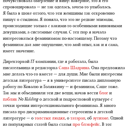
почувствовала омерзение и вину: наверное, это я его
спровоцировала — не так оделась, зачем-то улыбалась.
Я была в шоке оттого, что эти женщины так откровенно
пишут о стыдном. Я поняла, что это не редкие эпизоды,
происходящие только с какими-то особенными виновными
девушками, а системные случаи. С тех пор я начала
интересоваться феминизмом
по-настоящему
. Потому что
феминизм дал мне ощущение, что мой опыт, как и я сама,
имеет значение.
Директоркой
IT
-компании, где я работала, была
писательница и редакторка
Саша Шадрина
. Она предложила
мне делать что-то вместе — для души. Мне были интересны
детская литература — я в университете писала дипломную
работу по Ковалю и Голявкину — и феминизм, Саше тоже.
Так мы и объединили эти две вещи, начав вести
блог
и
паблик
No Kidding
о детской и подростковой культуре с
точки зрения интерсекционального феминизма. Я много
писала про дискриминационные стереотипы в детской
литературе — о
толстых людях
, о
татарах
, об
аутизме
. Одной
из популярных статей была статья
про блэкфейс
. В тот