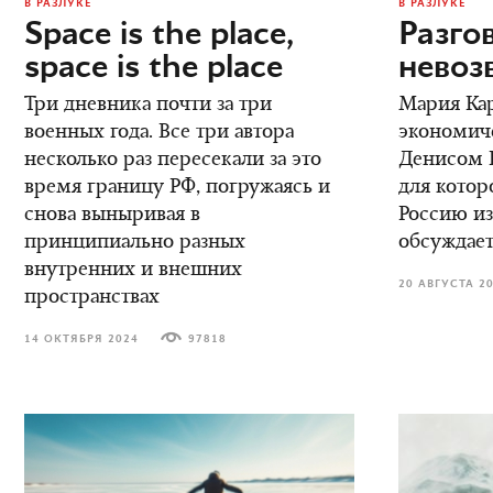
В РАЗЛУКЕ
В РАЗЛУКЕ
Space is the place,
Разго
space is the place
невоз
Три дневника почти за три
Мария Кар
военных года. Все три автора
экономич
несколько раз пересекали за это
Денисом К
время границу РФ, погружаясь и
для котор
снова выныривая в
Россию из
принципиально разных
обсуждает
внутренних и внешних
20 АВГУСТА 2
пространствах
14 ОКТЯБРЯ 2024
97818