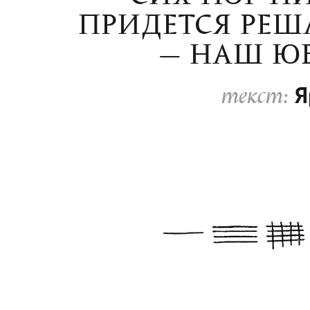
ПРИДЕТСЯ РЕША
— НАШ Ю
Я
текст: