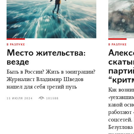
В РАЗЛУКЕ
В РАЗЛУКЕ
Место жительства:
Алекс
везде
скаты
парт
Быть в России? Жить в эмиграции?
“крит
Журналист Владимир Шведов
нашел для себя третий путь
Как возни
«уехавшим
15 ИЮЛЯ 2024
101588
какой осн
работают 
соцсетей.
Безуглова